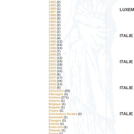
1982
(2)
1985
(2)
1986
(1)
LUXEM
1987
(3)
1988
(5)
1989
(5)
1990
(1)
1991
(2)
1992
(1)
1993
(2)
1994
(1)
ITALIE
1995
(4)
1996
(12)
1997
(24)
1998
(13)
1999
(7)
2000
(7)
2001
(12)
ITALIE
2002
(10)
2003
(19)
2004
(11)
2005
(10)
2006
(6)
2007
(17)
2008
(16)
2009
(13)
ITALIE
2010
(5)
2011/2012
(25)
Allemagne
(1)
Archives
(271)
Autriche
(1)
Belgique
(1)
Bulgarie
(1)
Chypre
(1)
ITALIE
Conventions fiscales
(2)
Danemark
(1)
Espagne
(1)
Estonie
(1)
Etats-Unis
(1)
Finlande
(1)
France
(1)