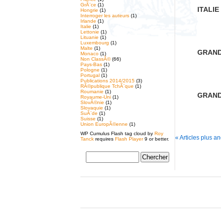
GrÃ¨ce
(1)
ITALI
Hongrie
(1)
Interroger les auteurs
(1)
Irlande
(1)
Italie
(1)
Lettonie
(1)
Lituanie
(1)
Luxembourg
(1)
Malte
(1)
GRAND
Monaco
(1)
Non ClassÃ©
(66)
Pays-Bas
(1)
Pologne
(1)
Portugal
(1)
Publications 2014/2015
(3)
RÃ©publique TchÃ¨que
(1)
Roumanie
(1)
GRAND
Royaume-Uni
(1)
SlovÃ©nie
(1)
Slovaquie
(1)
SuÃ¨de
(1)
Suisse
(1)
Union EuropÃ©enne
(1)
WP Cumulus Flash tag cloud by
Roy
« Articles plus a
Tanck
requires
Flash Player
9 or better.