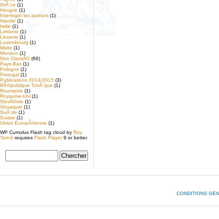
GrÃ¨ce
(1)
Hongrie
(1)
Interroger les auteurs
(1)
Irlande
(1)
Italie
(1)
Lettonie
(1)
Lituanie
(1)
Luxembourg
(1)
Malte
(1)
Monaco
(1)
Non ClassÃ©
(66)
Pays-Bas
(1)
Pologne
(1)
Portugal
(1)
Publications 2014/2015
(3)
RÃ©publique TchÃ¨que
(1)
Roumanie
(1)
Royaume-Uni
(1)
SlovÃ©nie
(1)
Slovaquie
(1)
SuÃ¨de
(1)
Suisse
(1)
Union EuropÃ©enne
(1)
WP Cumulus Flash tag cloud by
Roy
Tanck
requires
Flash Player
9 or better.
CONDITIONS GE