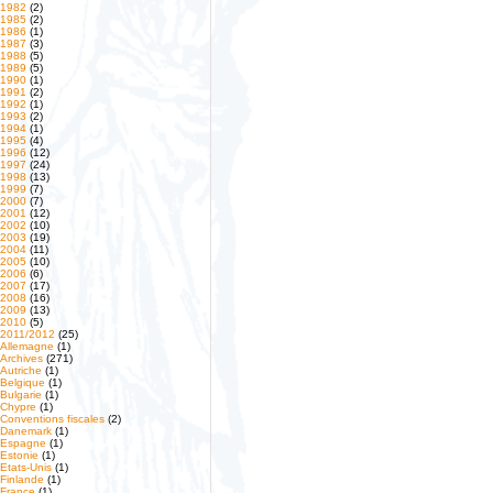
1982
(2)
1985
(2)
1986
(1)
1987
(3)
1988
(5)
1989
(5)
1990
(1)
1991
(2)
1992
(1)
1993
(2)
1994
(1)
1995
(4)
1996
(12)
1997
(24)
1998
(13)
1999
(7)
2000
(7)
2001
(12)
2002
(10)
2003
(19)
2004
(11)
2005
(10)
2006
(6)
2007
(17)
2008
(16)
2009
(13)
2010
(5)
2011/2012
(25)
Allemagne
(1)
Archives
(271)
Autriche
(1)
Belgique
(1)
Bulgarie
(1)
Chypre
(1)
Conventions fiscales
(2)
Danemark
(1)
Espagne
(1)
Estonie
(1)
Etats-Unis
(1)
Finlande
(1)
France
(1)