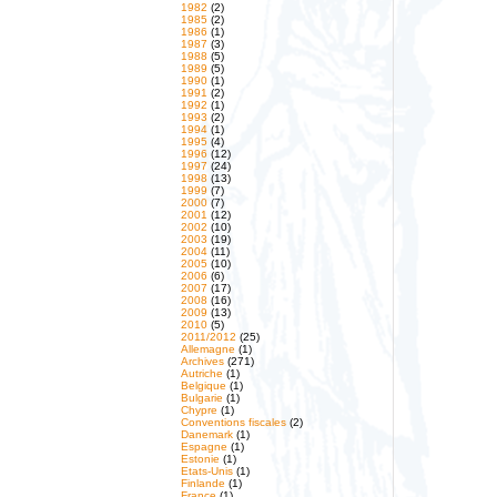
1982
(2)
1985
(2)
1986
(1)
1987
(3)
1988
(5)
1989
(5)
1990
(1)
1991
(2)
1992
(1)
1993
(2)
1994
(1)
1995
(4)
1996
(12)
1997
(24)
1998
(13)
1999
(7)
2000
(7)
2001
(12)
2002
(10)
2003
(19)
2004
(11)
2005
(10)
2006
(6)
2007
(17)
2008
(16)
2009
(13)
2010
(5)
2011/2012
(25)
Allemagne
(1)
Archives
(271)
Autriche
(1)
Belgique
(1)
Bulgarie
(1)
Chypre
(1)
Conventions fiscales
(2)
Danemark
(1)
Espagne
(1)
Estonie
(1)
Etats-Unis
(1)
Finlande
(1)
France
(1)