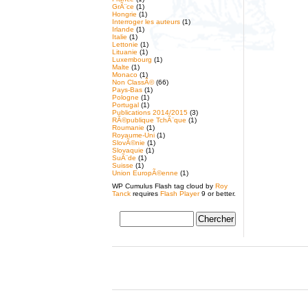
GrÃ¨ce
(1)
Hongrie
(1)
Interroger les auteurs
(1)
Irlande
(1)
Italie
(1)
Lettonie
(1)
Lituanie
(1)
Luxembourg
(1)
Malte
(1)
Monaco
(1)
Non ClassÃ©
(66)
Pays-Bas
(1)
Pologne
(1)
Portugal
(1)
Publications 2014/2015
(3)
RÃ©publique TchÃ¨que
(1)
Roumanie
(1)
Royaume-Uni
(1)
SlovÃ©nie
(1)
Slovaquie
(1)
SuÃ¨de
(1)
Suisse
(1)
Union EuropÃ©enne
(1)
WP Cumulus Flash tag cloud by
Roy
Tanck
requires
Flash Player
9 or better.