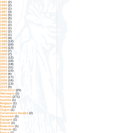
1982
(2)
1985
(2)
1986
(1)
1987
(3)
1988
(5)
1989
(5)
1990
(1)
1991
(2)
1992
(1)
1993
(2)
1994
(1)
1995
(4)
1996
(12)
1997
(24)
1998
(13)
1999
(7)
2000
(7)
2001
(12)
2002
(10)
2003
(19)
2004
(11)
2005
(10)
2006
(6)
2007
(17)
2008
(16)
2009
(13)
2010
(5)
2011/2012
(25)
Allemagne
(1)
Archives
(271)
Autriche
(1)
Belgique
(1)
Bulgarie
(1)
Chypre
(1)
Conventions fiscales
(2)
Danemark
(1)
Espagne
(1)
Estonie
(1)
Etats-Unis
(1)
Finlande
(1)
France
(1)