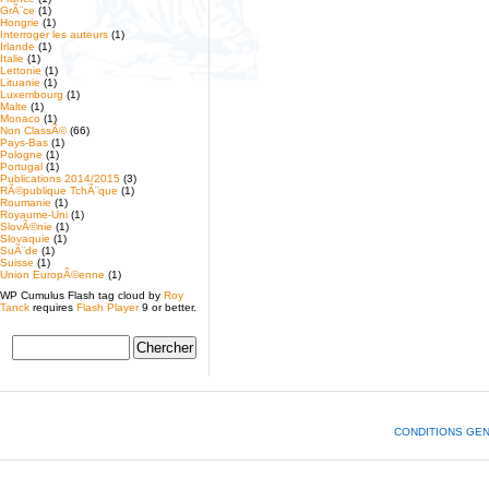
GrÃ¨ce
(1)
Hongrie
(1)
Interroger les auteurs
(1)
Irlande
(1)
Italie
(1)
Lettonie
(1)
Lituanie
(1)
Luxembourg
(1)
Malte
(1)
Monaco
(1)
Non ClassÃ©
(66)
Pays-Bas
(1)
Pologne
(1)
Portugal
(1)
Publications 2014/2015
(3)
RÃ©publique TchÃ¨que
(1)
Roumanie
(1)
Royaume-Uni
(1)
SlovÃ©nie
(1)
Slovaquie
(1)
SuÃ¨de
(1)
Suisse
(1)
Union EuropÃ©enne
(1)
WP Cumulus Flash tag cloud by
Roy
Tanck
requires
Flash Player
9 or better.
CONDITIONS GE