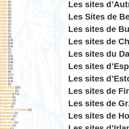
Les sites d’Aut
1982
(2)
1985
(2)
1986
(1)
1987
(3)
Les Sites de B
1988
(5)
1989
(5)
1990
(1)
1991
(2)
Les sites de Bu
1992
(1)
1993
(2)
1994
(1)
1995
(4)
Les sites de C
1996
(12)
1997
(24)
1998
(13)
1999
(7)
Les sites du D
2000
(7)
2001
(12)
2002
(10)
2003
(19)
Les sites d’Es
2004
(11)
2005
(10)
2006
(6)
2007
(17)
Les sites d’Est
2008
(16)
2009
(13)
2010
(5)
2011/2012
(25)
Les sites de Fi
Allemagne
(1)
Archives
(271)
Autriche
(1)
Belgique
(1)
Les sites de G
Bulgarie
(1)
Chypre
(1)
Conventions fiscales
(2)
Danemark
(1)
Les sites de H
Espagne
(1)
Estonie
(1)
Etats-Unis
(1)
Les sites d’Irl
Finlande
(1)
France
(1)