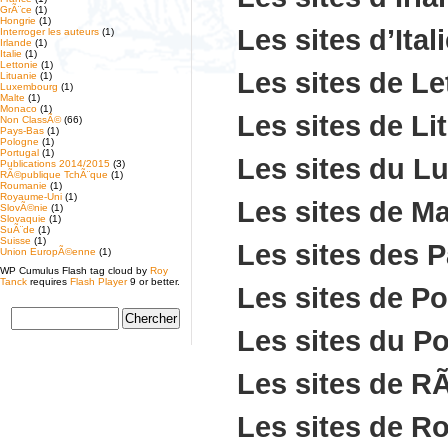
GrÃ¨ce
(1)
Hongrie
(1)
Les sites d’Ital
Interroger les auteurs
(1)
Irlande
(1)
Italie
(1)
Lettonie
(1)
Les sites de Le
Lituanie
(1)
Luxembourg
(1)
Malte
(1)
Monaco
(1)
Les sites de Li
Non ClassÃ©
(66)
Pays-Bas
(1)
Pologne
(1)
Portugal
(1)
Les sites du 
Publications 2014/2015
(3)
RÃ©publique TchÃ¨que
(1)
Roumanie
(1)
Royaume-Uni
(1)
Les sites de Ma
SlovÃ©nie
(1)
Slovaquie
(1)
SuÃ¨de
(1)
Suisse
(1)
Les sites des 
Union EuropÃ©enne
(1)
WP Cumulus Flash tag cloud by
Roy
Tanck
requires
Flash Player
9 or better.
Les sites de P
Les sites du Po
Les sites de 
Les sites de R