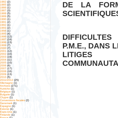
1982
(2)
DE LA FORM
1985
(2)
1986
(1)
1987
(3)
SCIENTIFIQUE
1988
(5)
1989
(5)
1990
(1)
1991
(2)
1992
(1)
1993
(2)
1994
(1)
1995
(4)
DIFFICULTES
1996
(12)
1997
(24)
1998
(13)
P.M.E., DANS
1999
(7)
2000
(7)
2001
(12)
LITIGES 
2002
(10)
2003
(19)
2004
(11)
COMMUNAUTA
2005
(10)
2006
(6)
2007
(17)
2008
(16)
2009
(13)
2010
(5)
2011/2012
(25)
Allemagne
(1)
Archives
(271)
Autriche
(1)
Belgique
(1)
Bulgarie
(1)
Chypre
(1)
Conventions fiscales
(2)
Danemark
(1)
Espagne
(1)
Estonie
(1)
Etats-Unis
(1)
Finlande
(1)
France
(1)