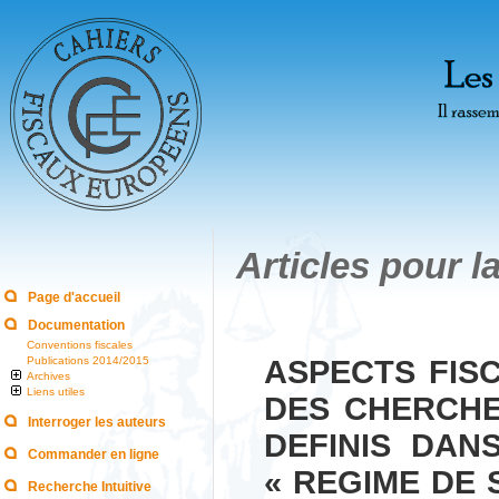
Articles pour l
Page d'accueil
Documentation
Conventions fiscales
Publications 2014/2015
ASPECTS FISC
Archives
Liens utiles
DES CHERCHE
Interroger les auteurs
DEFINIS DAN
Commander en ligne
« REGIME DE
Recherche Intuitive