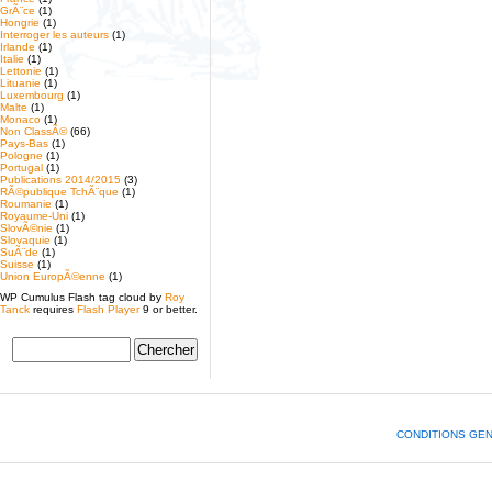
GrÃ¨ce
(1)
Hongrie
(1)
Interroger les auteurs
(1)
Irlande
(1)
Italie
(1)
Lettonie
(1)
Lituanie
(1)
Luxembourg
(1)
Malte
(1)
Monaco
(1)
Non ClassÃ©
(66)
Pays-Bas
(1)
Pologne
(1)
Portugal
(1)
Publications 2014/2015
(3)
RÃ©publique TchÃ¨que
(1)
Roumanie
(1)
Royaume-Uni
(1)
SlovÃ©nie
(1)
Slovaquie
(1)
SuÃ¨de
(1)
Suisse
(1)
Union EuropÃ©enne
(1)
WP Cumulus Flash tag cloud by
Roy
Tanck
requires
Flash Player
9 or better.
CONDITIONS GE