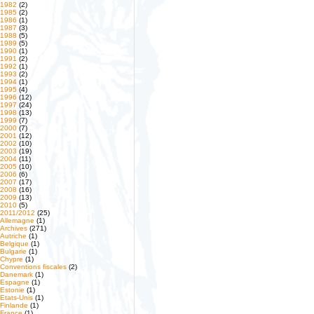
1982
(2)
1985
(2)
1986
(1)
1987
(3)
1988
(5)
1989
(5)
1990
(1)
1991
(2)
1992
(1)
1993
(2)
1994
(1)
1995
(4)
1996
(12)
1997
(24)
1998
(13)
1999
(7)
2000
(7)
2001
(12)
2002
(10)
2003
(19)
2004
(11)
2005
(10)
2006
(6)
2007
(17)
2008
(16)
2009
(13)
2010
(5)
2011/2012
(25)
Allemagne
(1)
Archives
(271)
Autriche
(1)
Belgique
(1)
Bulgarie
(1)
Chypre
(1)
Conventions fiscales
(2)
Danemark
(1)
Espagne
(1)
Estonie
(1)
Etats-Unis
(1)
Finlande
(1)
France
(1)