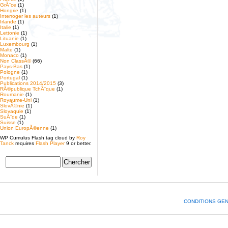
GrÃ¨ce
(1)
Hongrie
(1)
Interroger les auteurs
(1)
Irlande
(1)
Italie
(1)
Lettonie
(1)
Lituanie
(1)
Luxembourg
(1)
Malte
(1)
Monaco
(1)
Non ClassÃ©
(66)
Pays-Bas
(1)
Pologne
(1)
Portugal
(1)
Publications 2014/2015
(3)
RÃ©publique TchÃ¨que
(1)
Roumanie
(1)
Royaume-Uni
(1)
SlovÃ©nie
(1)
Slovaquie
(1)
SuÃ¨de
(1)
Suisse
(1)
Union EuropÃ©enne
(1)
WP Cumulus Flash tag cloud by
Roy
Tanck
requires
Flash Player
9 or better.
CONDITIONS GE