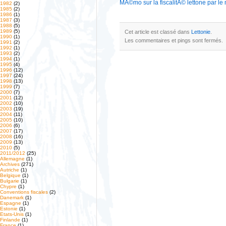
MÃ©mo sur la fiscalitÃ© lettone par le 
1982
(2)
1985
(2)
1986
(1)
1987
(3)
1988
(5)
1989
(5)
Cet article est classé dans
Lettonie
.
1990
(1)
Les commentaires et pings sont fermés.
1991
(2)
1992
(1)
1993
(2)
1994
(1)
1995
(4)
1996
(12)
1997
(24)
1998
(13)
1999
(7)
2000
(7)
2001
(12)
2002
(10)
2003
(19)
2004
(11)
2005
(10)
2006
(6)
2007
(17)
2008
(16)
2009
(13)
2010
(5)
2011/2012
(25)
Allemagne
(1)
Archives
(271)
Autriche
(1)
Belgique
(1)
Bulgarie
(1)
Chypre
(1)
Conventions fiscales
(2)
Danemark
(1)
Espagne
(1)
Estonie
(1)
Etats-Unis
(1)
Finlande
(1)
France
(1)