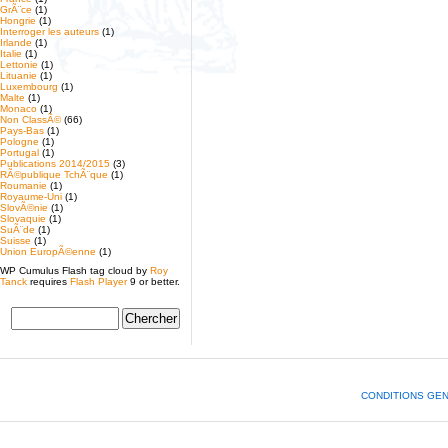
GrÃ¨ce
(1)
Hongrie
(1)
Interroger les auteurs
(1)
Irlande
(1)
Italie
(1)
Lettonie
(1)
Lituanie
(1)
Luxembourg
(1)
Malte
(1)
Monaco
(1)
Non ClassÃ©
(66)
Pays-Bas
(1)
Pologne
(1)
Portugal
(1)
Publications 2014/2015
(3)
RÃ©publique TchÃ¨que
(1)
Roumanie
(1)
Royaume-Uni
(1)
SlovÃ©nie
(1)
Slovaquie
(1)
SuÃ¨de
(1)
Suisse
(1)
Union EuropÃ©enne
(1)
WP Cumulus Flash tag cloud by
Roy
Tanck
requires
Flash Player
9 or better.
CONDITIONS GE