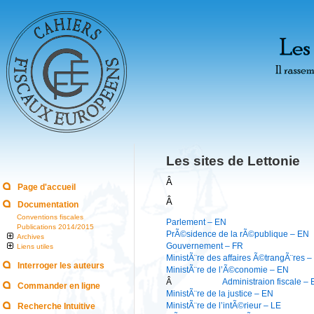
Les sites de Lettonie
Â
Page d'accueil
Â
Documentation
Conventions fiscales
Parlement – EN
Publications 2014/2015
PrÃ©sidence de la rÃ©publique – EN
Archives
Gouvernement – FR
Liens utiles
MinistÃ¨re des affaires Ã©trangÃ¨res 
Interroger les auteurs
MinistÃ¨re de l’Ã©conomie – EN
Â
Administraion fiscale –
Commander en ligne
MinistÃ¨re de la justice – EN
MinistÃ¨re de l’intÃ©rieur – LE
Recherche Intuitive