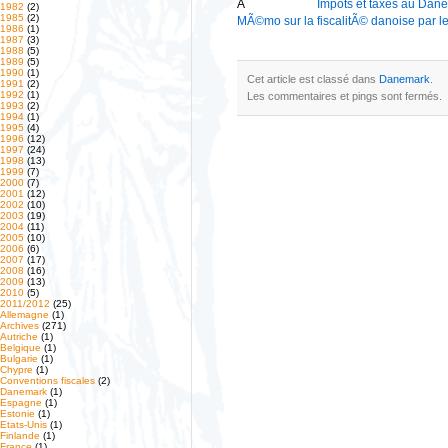
Â
Impots et taxes au Dan
1982
(2)
1985
(2)
MÃ©mo sur la fiscalitÃ© danoise par le
1986
(1)
1987
(3)
1988
(5)
1989
(5)
1990
(1)
Cet article est classé dans
Danemark
.
1991
(2)
1992
(1)
Les commentaires et pings sont fermés.
1993
(2)
1994
(1)
1995
(4)
1996
(12)
1997
(24)
1998
(13)
1999
(7)
2000
(7)
2001
(12)
2002
(10)
2003
(19)
2004
(11)
2005
(10)
2006
(6)
2007
(17)
2008
(16)
2009
(13)
2010
(5)
2011/2012
(25)
Allemagne
(1)
Archives
(271)
Autriche
(1)
Belgique
(1)
Bulgarie
(1)
Chypre
(1)
Conventions fiscales
(2)
Danemark
(1)
Espagne
(1)
Estonie
(1)
Etats-Unis
(1)
Finlande
(1)
France
(1)