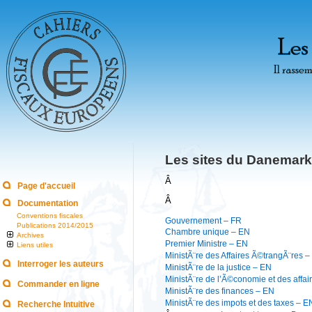
Les sites du Danemark
Â
Page d'accueil
Â
Documentation
Conventions fiscales
Gouvernement – FR
Publications 2014/2015
Chambre unique – EN
Archives
Premier Ministre – EN
Liens utiles
MinistÃ¨re des Affaires Ã©trangÃ¨res 
Interroger les auteurs
MinistÃ¨re de la justice – EN
MinistÃ¨re de l’Ã©conomie et des affai
Commander en ligne
MinistÃ¨re des finances – EN
MinistÃ¨re des impots et des taxes – E
Recherche Intuitive