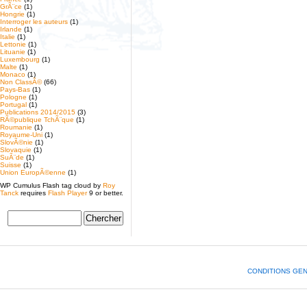
GrÃ¨ce
(1)
Hongrie
(1)
Interroger les auteurs
(1)
Irlande
(1)
Italie
(1)
Lettonie
(1)
Lituanie
(1)
Luxembourg
(1)
Malte
(1)
Monaco
(1)
Non ClassÃ©
(66)
Pays-Bas
(1)
Pologne
(1)
Portugal
(1)
Publications 2014/2015
(3)
RÃ©publique TchÃ¨que
(1)
Roumanie
(1)
Royaume-Uni
(1)
SlovÃ©nie
(1)
Slovaquie
(1)
SuÃ¨de
(1)
Suisse
(1)
Union EuropÃ©enne
(1)
WP Cumulus Flash tag cloud by
Roy
Tanck
requires
Flash Player
9 or better.
CONDITIONS GE