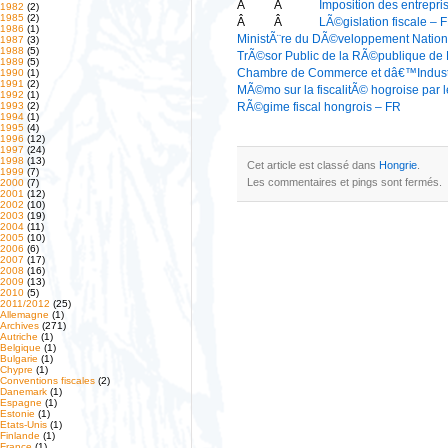
Â
Â
Imposition des entrepri
1982
(2)
1985
(2)
Â
Â
LÃ©gislation fiscale – 
1986
(1)
MinistÃ¨re du DÃ©veloppement Natio
1987
(3)
1988
(5)
TrÃ©sor Public de la RÃ©publique de
1989
(5)
Chambre de Commerce et dâ€™Indust
1990
(1)
1991
(2)
MÃ©mo sur la fiscalitÃ© hogroise par l
1992
(1)
RÃ©gime fiscal hongrois – FR
1993
(2)
1994
(1)
1995
(4)
1996
(12)
1997
(24)
1998
(13)
Cet article est classé dans
Hongrie
.
1999
(7)
Les commentaires et pings sont fermés.
2000
(7)
2001
(12)
2002
(10)
2003
(19)
2004
(11)
2005
(10)
2006
(6)
2007
(17)
2008
(16)
2009
(13)
2010
(5)
2011/2012
(25)
Allemagne
(1)
Archives
(271)
Autriche
(1)
Belgique
(1)
Bulgarie
(1)
Chypre
(1)
Conventions fiscales
(2)
Danemark
(1)
Espagne
(1)
Estonie
(1)
Etats-Unis
(1)
Finlande
(1)
France
(1)