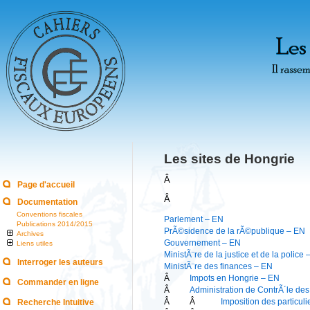
Les sites de Hongrie
Â
Page d'accueil
Â
Documentation
Conventions fiscales
Parlement – EN
Publications 2014/2015
PrÃ©sidence de la rÃ©publique – EN
Archives
Gouvernement – EN
Liens utiles
MinistÃ¨re de la justice et de la police
Interroger les auteurs
MinistÃ¨re des finances – EN
Â
Impots en Hongrie – EN
Commander en ligne
Â
Administration de ContrÃ´le de
Â
Â
Imposition des particuli
Recherche Intuitive