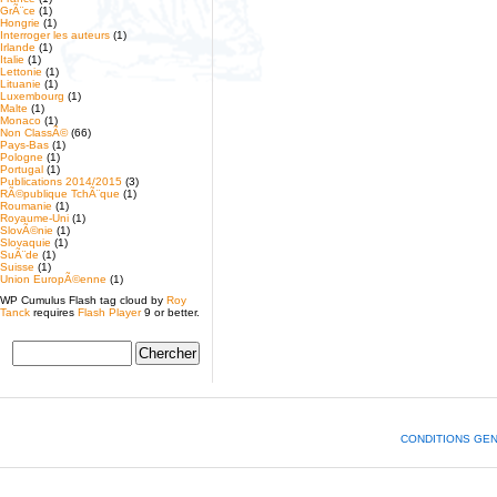
GrÃ¨ce
(1)
Hongrie
(1)
Interroger les auteurs
(1)
Irlande
(1)
Italie
(1)
Lettonie
(1)
Lituanie
(1)
Luxembourg
(1)
Malte
(1)
Monaco
(1)
Non ClassÃ©
(66)
Pays-Bas
(1)
Pologne
(1)
Portugal
(1)
Publications 2014/2015
(3)
RÃ©publique TchÃ¨que
(1)
Roumanie
(1)
Royaume-Uni
(1)
SlovÃ©nie
(1)
Slovaquie
(1)
SuÃ¨de
(1)
Suisse
(1)
Union EuropÃ©enne
(1)
WP Cumulus Flash tag cloud by
Roy
Tanck
requires
Flash Player
9 or better.
CONDITIONS GE