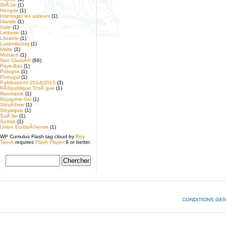
GrÃ¨ce
(1)
Hongrie
(1)
Interroger les auteurs
(1)
Irlande
(1)
Italie
(1)
Lettonie
(1)
Lituanie
(1)
Luxembourg
(1)
Malte
(1)
Monaco
(1)
Non ClassÃ©
(66)
Pays-Bas
(1)
Pologne
(1)
Portugal
(1)
Publications 2014/2015
(3)
RÃ©publique TchÃ¨que
(1)
Roumanie
(1)
Royaume-Uni
(1)
SlovÃ©nie
(1)
Slovaquie
(1)
SuÃ¨de
(1)
Suisse
(1)
Union EuropÃ©enne
(1)
WP Cumulus Flash tag cloud by
Roy
Tanck
requires
Flash Player
9 or better.
CONDITIONS GE