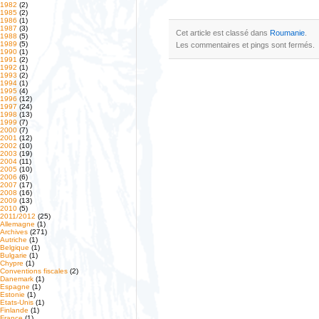
1982
(2)
1985
(2)
1986
(1)
1987
(3)
Cet article est classé dans
Roumanie
.
1988
(5)
1989
(5)
Les commentaires et pings sont fermés.
1990
(1)
1991
(2)
1992
(1)
1993
(2)
1994
(1)
1995
(4)
1996
(12)
1997
(24)
1998
(13)
1999
(7)
2000
(7)
2001
(12)
2002
(10)
2003
(19)
2004
(11)
2005
(10)
2006
(6)
2007
(17)
2008
(16)
2009
(13)
2010
(5)
2011/2012
(25)
Allemagne
(1)
Archives
(271)
Autriche
(1)
Belgique
(1)
Bulgarie
(1)
Chypre
(1)
Conventions fiscales
(2)
Danemark
(1)
Espagne
(1)
Estonie
(1)
Etats-Unis
(1)
Finlande
(1)
France
(1)