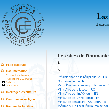
Les sites de Roumanie
Â
Page d'accueil
Â
Documentation
Conventions fiscales
PrÃ©sidence de la rÃ©publique – FR
Publications 2014/2015
Gouvernement – FR
Archives
MinistÃ¨re des finances publiques – E
Liens utiles
MinistÃ¨re de la justice – RO
Interroger les auteurs
MinistÃ¨re de l’intÃ©rieur – EN
MinistÃ¨re de l’Ã©conomie – RO
Commander en ligne
MinistÃ¨re des affaires Ã©trangÃ¨res –
MÃ©mo sur la fiscalitÃ© roumaine par l
Recherche Intuitive