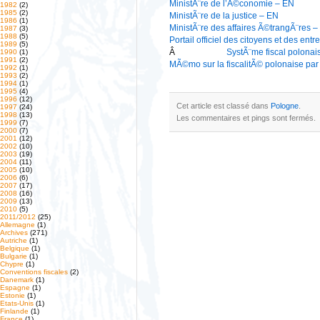
MinistÃ¨re de l’Ã©conomie – EN
1982
(2)
1985
(2)
MinistÃ¨re de la justice – EN
1986
(1)
MinistÃ¨re des affaires Ã©trangÃ¨res 
1987
(3)
1988
(5)
Portail officiel des citoyens et des ent
1989
(5)
Â
SystÃ¨me fiscal polonai
1990
(1)
1991
(2)
MÃ©mo sur la fiscalitÃ© polonaise par 
1992
(1)
1993
(2)
1994
(1)
1995
(4)
1996
(12)
Cet article est classé dans
Pologne
.
1997
(24)
1998
(13)
Les commentaires et pings sont fermés.
1999
(7)
2000
(7)
2001
(12)
2002
(10)
2003
(19)
2004
(11)
2005
(10)
2006
(6)
2007
(17)
2008
(16)
2009
(13)
2010
(5)
2011/2012
(25)
Allemagne
(1)
Archives
(271)
Autriche
(1)
Belgique
(1)
Bulgarie
(1)
Chypre
(1)
Conventions fiscales
(2)
Danemark
(1)
Espagne
(1)
Estonie
(1)
Etats-Unis
(1)
Finlande
(1)
France
(1)