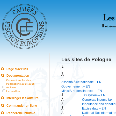
Les sites de Pologne
Â
Page d'accueil
Â
Documentation
Conventions fiscales
AssemblÃ©e nationale – EN
Publications 2014/2015
Gouvernement – EN
Archives
MinistÃ¨re des finances – EN
Liens utiles
Â
Tax system – EN
Interroger les auteurs
Â
Corporate income tax –
Â
Inheritance and donatio
Commander en ligne
Â
Excise duty – EN
Â
National Tax Informatio
Recherche Intuitive