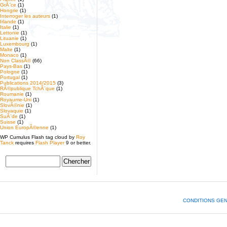
GrÃ¨ce
(1)
Hongrie
(1)
Interroger les auteurs
(1)
Irlande
(1)
Italie
(1)
Lettonie
(1)
Lituanie
(1)
Luxembourg
(1)
Malte
(1)
Monaco
(1)
Non ClassÃ©
(66)
Pays-Bas
(1)
Pologne
(1)
Portugal
(1)
Publications 2014/2015
(3)
RÃ©publique TchÃ¨que
(1)
Roumanie
(1)
Royaume-Uni
(1)
SlovÃ©nie
(1)
Slovaquie
(1)
SuÃ¨de
(1)
Suisse
(1)
Union EuropÃ©enne
(1)
WP Cumulus Flash tag cloud by
Roy
Tanck
requires
Flash Player
9 or better.
CONDITIONS GE