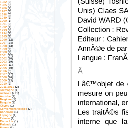
(Suisse) Tosh
1982
(2)
1985
(2)
1986
(1)
Unis) Claes S
1987
(3)
1988
(5)
1989
(5)
David WARD (
1990
(1)
1991
(2)
1992
(1)
Collection : Re
1993
(2)
1994
(1)
1995
(4)
Editeur : Cahi
1996
(12)
1997
(24)
1998
(13)
AnnÃ©e de paru
1999
(7)
2000
(7)
2001
(12)
Langue : FranÃ
2002
(10)
2003
(19)
2004
(11)
2005
(10)
Â
2006
(6)
2007
(17)
2008
(16)
2009
(13)
Lâ€™objet de 
2010
(5)
2011/2012
(25)
Allemagne
(1)
mesure on peut 
Archives
(271)
Autriche
(1)
Belgique
(1)
international, en
Bulgarie
(1)
Chypre
(1)
Conventions fiscales
(2)
Les traitÃ©s fi
Danemark
(1)
Espagne
(1)
Estonie
(1)
interne que l
Etats-Unis
(1)
Finlande
(1)
France
(1)