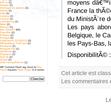
moyens dâ€™int
GrÃ¨ce
(1)
Hongrie
(1)
Interroger les auteurs
(1)
France la thÃ©
Irlande
(1)
Italie
(1)
Lettonie
(1)
du MinistÃ¨re d
Lituanie
(1)
Luxembourg
(1)
Malte
(1)
Les pays abor
Monaco
(1)
Non ClassÃ©
(66)
Pays-Bas
(1)
Belgique, le Ca
Pologne
(1)
Portugal
(1)
Publications 2014/2015
(3)
les Pays-Bas, l
RÃ©publique TchÃ¨que
(1)
Roumanie
(1)
Royaume-Uni
(1)
SlovÃ©nie
(1)
DisponibilitÃ© 
Slovaquie
(1)
SuÃ¨de
(1)
Suisse
(1)
Union EuropÃ©enne
(1)
WP Cumulus Flash tag cloud by
Roy
Tanck
requires
Flash Player
9 or better.
Cet article est cla
Les commentaires e
L