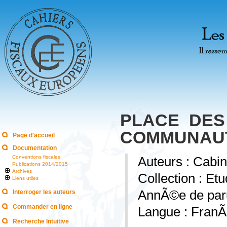
PLACE DE
COMMUNAUT
Page d'accueil
Documentation
Conventions fiscales
Auteurs : Cab
Publications 2014/2015
Archives
Collection : Et
Liens utiles
AnnÃ©e de paru
Interroger les auteurs
Commander en ligne
Langue : FranÃ
Recherche Intuitive