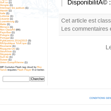
DisponibilitÃ© 
GrÃ¨ce
(1)
Hongrie
(1)
Interroger les auteurs
(1)
Irlande
(1)
Italie
(1)
Lettonie
(1)
Lituanie
(1)
Cet article est cla
Luxembourg
(1)
Malte
(1)
Monaco
(1)
Les commentaires e
Non ClassÃ©
(66)
Pays-Bas
(1)
Pologne
(1)
Portugal
(1)
Publications 2014/2015
(3)
RÃ©publique TchÃ¨que
(1)
L
Roumanie
(1)
Royaume-Uni
(1)
SlovÃ©nie
(1)
Slovaquie
(1)
SuÃ¨de
(1)
Suisse
(1)
Union EuropÃ©enne
(1)
WP Cumulus Flash tag cloud by
Roy
Tanck
requires
Flash Player
9 or better.
CONDITIONS GE