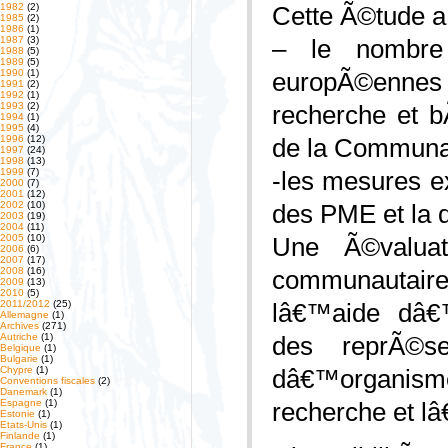
1982
(2)
Cette Ã©tude a
1985
(2)
1986
(1)
1987
(3)
– le nombre 
1988
(5)
1989
(5)
1990
(1)
europÃ©enne
1991
(2)
1992
(1)
1993
(2)
recherche et b
1994
(1)
1995
(4)
1996
(12)
de la Commun
1997
(24)
1998
(13)
1999
(7)
-les mesures ex
2000
(7)
2001
(12)
2002
(10)
des PME et la d
2003
(19)
2004
(11)
2005
(10)
Une Ã©valua
2006
(6)
2007
(17)
2008
(16)
communautaire
2009
(13)
2010
(5)
2011/2012
(25)
lâ€™aide dâ€™
Allemagne
(1)
Archives
(271)
Autriche
(1)
des reprÃ©s
Belgique
(1)
Bulgarie
(1)
Chypre
(1)
dâ€™organism
Conventions fiscales
(2)
Danemark
(1)
Espagne
(1)
recherche et l
Estonie
(1)
Etats-Unis
(1)
Finlande
(1)
France
(1)