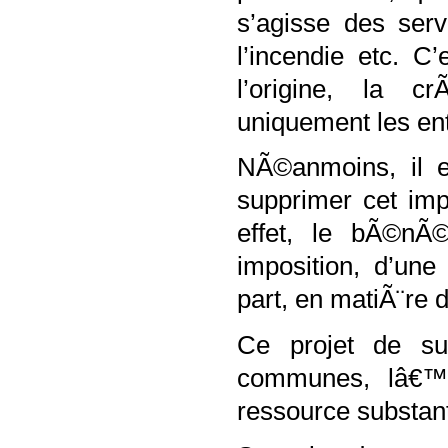
s’agisse des serv
l’incendie etc. 
l’origine, la 
uniquement les ent
NÃ©anmoins, il e
supprimer cet imp
effet, le bÃ©nÃ©
imposition, d’une
part, en matiÃ¨re d
Ce projet de s
communes, lâ€™i
ressource substant