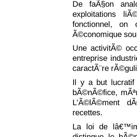
De faÃ§on analo
exploitations l
fonctionnel, on
Ã©conomique soum
Une activitÃ© occ
entreprise industri
caractÃ¨re rÃ©guli
Il y a but lucrati
bÃ©nÃ©fice, mÃªme
L’Ã©lÃ©ment dÃ©
recettes.
La loi de lâ€™i
distingue le bÃ©