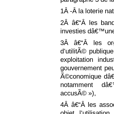
1Â -Â la loterie na
2Â â€“Â les banq
investies dâ€™une
3Â â€“Â les org
d’utilitÃ© publiqu
exploitation indu
gouvernement peu
Ã©conomique dâ€™
notamment dâ€™
accusÃ© »),
4Â â€“Â les assoc
objet l’utilisat