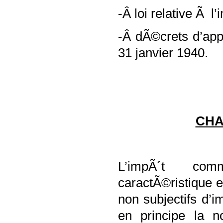
-Â loi relative Ã
-Â dÃ©crets d’app
31 janvier 1940.
CHA
L’impÃ´t co
caractÃ©ristique es
non subjectifs d’i
en principe la no