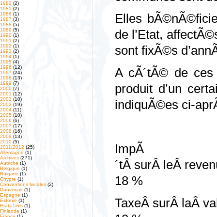
1982
(2)
1985
(2)
1986
(1)
Elles bÃ©nÃ©ficie
1987
(3)
1988
(5)
1989
(5)
de l’Etat, affectÃ©
1990
(1)
1991
(2)
1992
(1)
sont fixÃ©s d’an
1993
(2)
1994
(1)
1995
(4)
1996
(12)
A cÃ´tÃ© de ces 
1997
(24)
1998
(13)
1999
(7)
produit d’un cert
2000
(7)
2001
(12)
2002
(10)
indiquÃ©es ci-aprÃ
2003
(19)
2004
(11)
2005
(10)
2006
(6)
2007
(17)
2008
(16)
2009
(13)
2010
(5)
ImpÃ
2011/2012
(25)
Allemagne
(1)
Archives
(271)
´tÂ surÂ leÂ 
Autriche
(1)
Belgique
(1)
Bulgarie
(1)
18 %
Chypre
(1)
Conventions fiscales
(2)
Danemark
(1)
Espagne
(1)
TaxeÂ surÂ 
Estonie
(1)
Etats-Unis
(1)
Finlande
(1)
France
(1)