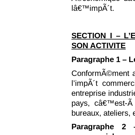
lâ€™impÃ´t.
SECTION I – L
SON ACTIVITE
Paragraphe 1 – L
ConformÃ©ment au 
l’impÃ´t commerc
entreprise industr
pays, câ€™est-Ã 
bureaux, ateliers, 
Paragraphe 2 –