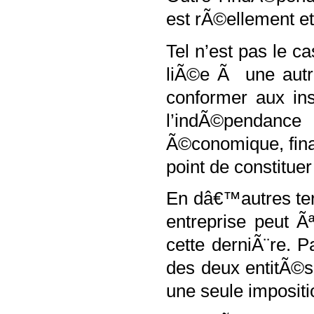
est rÃ©ellement 
Tel n’est pas le c
liÃ©e Ã une autre
conformer aux ins
l’indÃ©pendance
Ã©conomique, finan
point de constituer
En dâ€™autres te
entreprise peut 
cette derniÃ¨re. 
des deux entitÃ©
une seule impositio