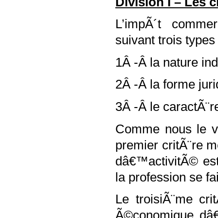
Division I – Les 
L’impÃ´t commerc
suivant trois types
1Â -Â la nature ind
2Â -Â la forme juri
3Â -Â le caractÃ¨r
Comme nous le ve
premier critÃ¨re m
dâ€™activitÃ© es
la profession se f
Le troisiÃ¨me cri
Ã©conomique dâ€™