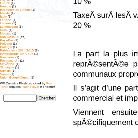
10 %
GrÃ¨ce
(1)
Hongrie
(1)
Interroger les auteurs
(1)
TaxeÂ surÂ 
Irlande
(1)
Italie
(1)
Lettonie
(1)
20 %
Lituanie
(1)
Luxembourg
(1)
Malte
(1)
Monaco
(1)
Non ClassÃ©
(66)
Pays-Bas
(1)
Pologne
(1)
Portugal
(1)
Publications 2014/2015
(3)
La part la plus i
RÃ©publique TchÃ¨que
(1)
Roumanie
(1)
Royaume-Uni
(1)
reprÃ©sentÃ©e pa
SlovÃ©nie
(1)
Slovaquie
(1)
SuÃ¨de
(1)
communaux propre
Suisse
(1)
Union EuropÃ©enne
(1)
WP Cumulus Flash tag cloud by
Roy
Il s’agit d’une 
Tanck
requires
Flash Player
9 or better.
commercial et impÃ
Viennent ensui
spÃ©cifiquement