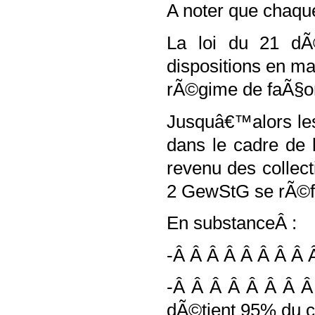
A noter que chaque
La loi du 21 dÃ
dispositions en ma
rÃ©gime de faÃ§o
Jusquâ€™alors les
dans le cadre de
revenu des collec
2 GewStG se rÃ©fÃ
En substanceÂ :
-Â Â Â Â Â Â Â Â Â
-Â Â Â Â Â Â Â Â 
dÃ©tient 95% du cap