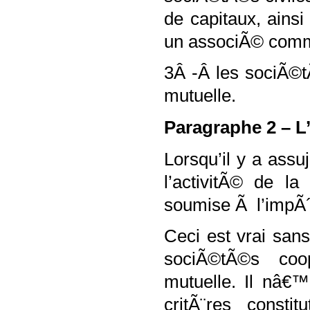
de capitaux, ains
un associÃ© comm
3Â -Â les sociÃ©
mutuelle.
Paragraphe 2 – L’
Lorsqu’il y a assu
l’activitÃ© de la
soumise Ã l’impÃ
Ceci est vrai sans
sociÃ©tÃ©s coo
mutuelle. Il nâ€
critÃ¨res constit