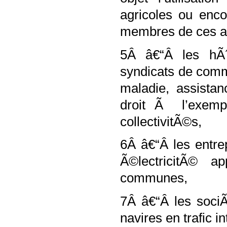
agricoles ou enco
membres de ces as
5Â â€“Â les hÃ
syndicats de comm
maladie, assistan
droit Ã l’exemp
collectivitÃ©s,
6Â â€“Â les entre
Ã©lectricitÃ© 
communes,
7Â â€“Â les sociÃ
navires en trafic in