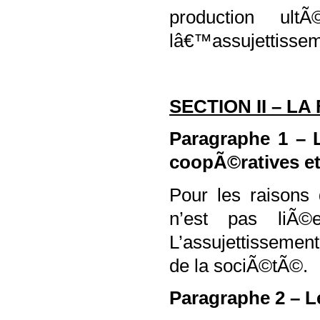
production ul
lâ€™assujettissem
SECTION II – L
Paragraphe 1 – 
coopÃ©ratives et
Pour les raisons
n’est pas liÃ©
L’assujettissement
de la sociÃ©tÃ©.
Paragraphe 2 – L