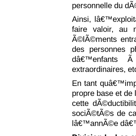
personnelle du dÃ©
Ainsi, lâ€™exploi
faire valoir, au
Ã©lÃ©ments entra
des personnes ph
dâ€™enfants Ã
extraordinaires, et
En tant quâ€™impÃ
propre base et de
cette dÃ©ductib
sociÃ©tÃ©s de cap
lâ€™annÃ©e dâ€™i