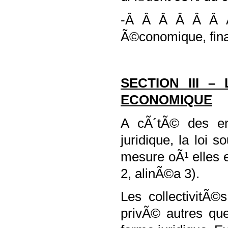
-Â Â Â Â Â Â Â
Ã©conomique, fina
SECTION III –
ECONOMIQUE
A cÃ´tÃ© des ent
juridique, la loi 
mesure oÃ¹ elles 
2, alinÃ©a 3).
Les collectivitÃ
privÃ© autres que