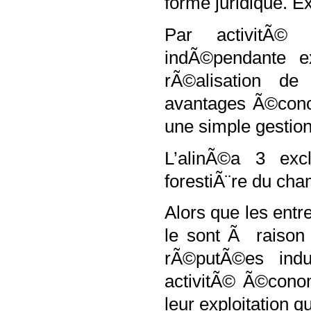
forme juridique. E
Par activitÃ©
indÃ©pendante 
rÃ©alisation d
avantages Ã©cono
une simple gestion
L’alinÃ©a 3 exc
forestiÃ¨re du cha
Alors que les entre
le sont Ã raison 
rÃ©putÃ©es indu
activitÃ© Ã©cono
leur exploitation 