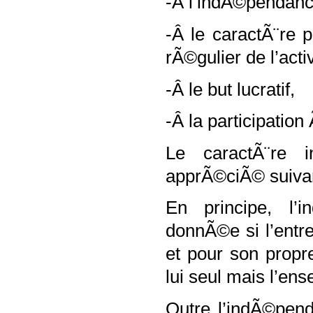
-Â l’indÃ©pendanc
-Â le caractÃ¨re p
rÃ©gulier de l’acti
-Â le but lucratif,
-Â la participati
Le caractÃ¨re i
apprÃ©ciÃ© suivant 
En principe, l’
donnÃ©e si l’entr
et pour son propre
lui seul mais l’ens
Outre l’indÃ©penda