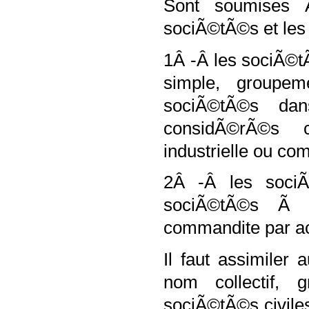
Sont soumises Ã
sociÃ©tÃ©s et les 
1Â -Â les sociÃ©t
simple, groupe
sociÃ©tÃ©s dan
considÃ©rÃ©s c
industrielle ou co
2Â -Â les soci
sociÃ©tÃ©s Ã r
commandite par ac
Il faut assimiler
nom collectif,
sociÃ©tÃ©s civile