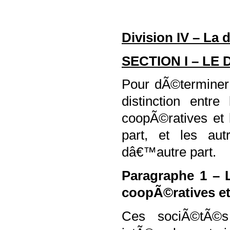
Division IV – La 
SECTION I – LE
Pour dÃ©terminer l
distinction entr
coopÃ©ratives et
part, et les aut
dâ€™autre part.
Paragraphe 1 – 
coopÃ©ratives et
Ces sociÃ©tÃ©s