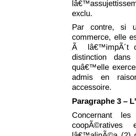
lâ€™assujettiss
exclu.
Par contre, si u
commerce, elle e
Ã lâ€™impÃ´t co
distinction dans
quâ€™elle exerce,
admis en raiso
accessoire.
Paragraphe 3 – L’
Concernant les
coopÃ©ratives 
lâ€™alinÃ©a (2) 