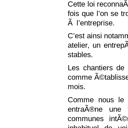
Cette loi reconna
fois que l’on se t
Ã l’entreprise.
C’est ainsi notamm
atelier, un entrep
stables.
Les chantiers de
comme Ã©tablissem
mois.
Comme nous le ver
entraÃ®ne une v
communes intÃ©
inhabituel de vo