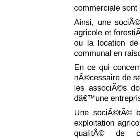
commerciale sont 
Ainsi, une sociÃ
agricole et fores
ou la location d
communal en raiso
En ce qui concern
nÃ©cessaire de se
les associÃ©s doi
dâ€™une entrepris
Une sociÃ©tÃ© en
exploitation agri
qualitÃ© de c