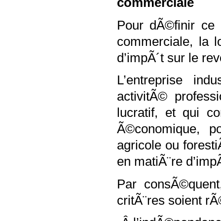
commerciale
Pour dÃ©finir ce q
commerciale, la l
d’impÃ´t sur le r
L’entreprise ind
activitÃ© profes
lucratif, et qui
Ã©conomique, pou
agricole ou foresti
en matiÃ¨re d’impÃ
Par consÃ©quent, 
critÃ¨res soient rÃ