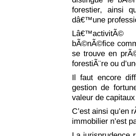
forestier, ainsi
dâ€™une professio
Lâ€™activitÃ©
bÃ©nÃ©fice commer
se trouve en prÃ©
forestiÃ¨re ou d’u
Il faut encore di
gestion de fortu
valeur de capitaux 
C’est ainsi qu’en 
immobilier n’est pa
La jurisprudence 