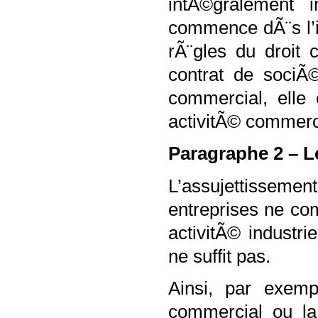
intÃ©gralement i
commence dÃ¨s l’i
rÃ¨gles du droit 
contrat de sociÃ
commercial, elle
activitÃ© commerc
Paragraphe 2 – L
L’assujettisseme
entreprises ne co
activitÃ© industr
ne suffit pas.
Ainsi, par exem
commercial ou la