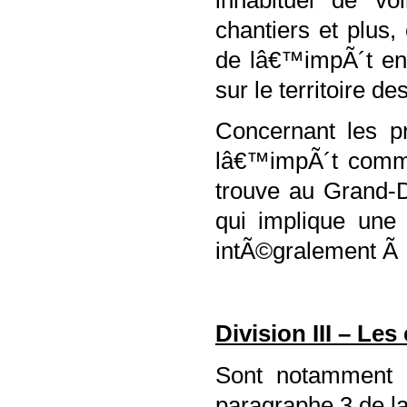
chantiers et plus
de lâ€™impÃ´t en
sur le territoire d
Concernant les pr
lâ€™impÃ´t comme
trouve au Grand-
qui implique une 
intÃ©gralement Ã
Division III – Le
Sont notamment 
paragraphe 3 de la 