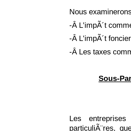
Nous examinerons 
-Â L’impÃ´t comm
-Â L’impÃ´t foncier
-Â Les taxes com
Sous-Par
Les entreprise
particuliÃ¨res, qu