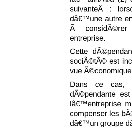
suivanteÂ : lor
dâ€™une autre entr
Ã considÃ©rer c
entreprise.
Cette dÃ©pendanc
sociÃ©tÃ© est inc
vue Ã©conomique, f
Dans ce cas, 
dÃ©pendante est
lâ€™entreprise m
compenser les bÃ©
dâ€™un groupe dâ€