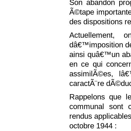
Son abandon prog
Ã©tape important
des dispositions r
Actuellement, 
dâ€™imposition de 
ainsi quâ€™un aba
en ce qui concern
assimilÃ©es, l
caractÃ¨re dÃ©duc
Rappelons que le
communal sont co
rendus applicable
octobre 1944 :