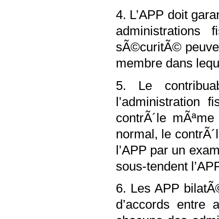
4. L’APP doit gara
administrations 
sÃ©curitÃ© peuvent
membre dans lequel
5. Le contribu
l’administration f
contrÃ´le mÃªme 
normal, le contrÃ´
l’APP par un exam
sous-tendent l’AP
6. Les APP bilatÃ
d’accords entre a