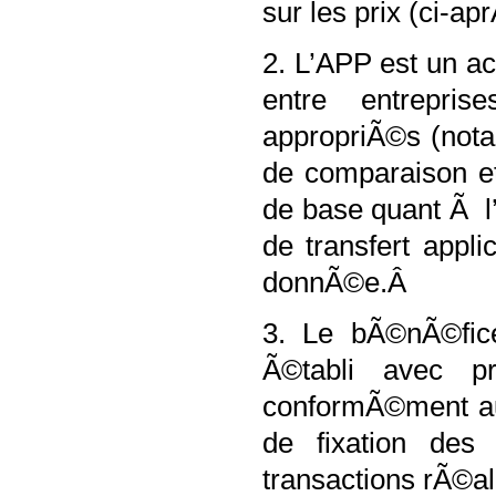
sur les prix (ci
2. L’APP est un a
entre entrepri
appropriÃ©s (not
de comparaison et
de base quant Ã l’
de transfert appl
donnÃ©e.Â
3. Le bÃ©nÃ©fice
Ã©tabli avec pr
conformÃ©ment au 
de fixation des 
transactions rÃ©a