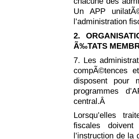
chacune des admin
Un APP unilatÃ©
l’administration f
2. ORGANISAT
Ã‰TATS MEMB
7. Les administrat
compÃ©tences et 
disposent pour
programmes d’A
central.Â
Lorsqu’elles tra
fiscales doivent
l’instruction de l