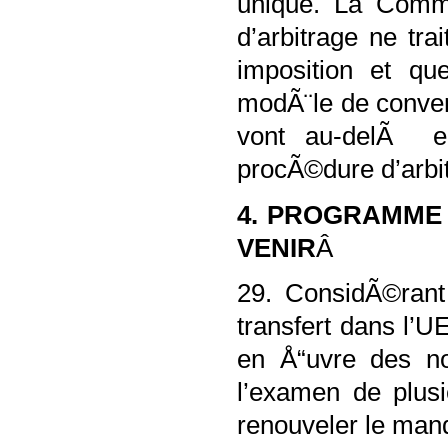
unique. La Commi
d’arbitrage ne tr
imposition et que
modÃ¨le de conven
vont au-delÃ e
procÃ©dure d’arbi
4. PROGRAMME 
VENIR
Â
29. ConsidÃ©rant
transfert dans l’U
en Å“uvre des no
l’examen de plus
renouveler le ma