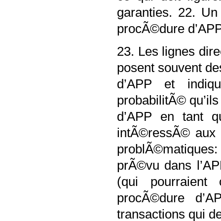
garanties. 22. Un
procÃ©dure d’APP 
23. Les lignes dir
posent souvent de
d’APP et indiq
probabilitÃ© qu’i
d’APP en tant qu
intÃ©ressÃ© aux 
problÃ©matiques:
prÃ©vu dans l’APP
(qui pourraient
procÃ©dure d’AP
transactions qui d