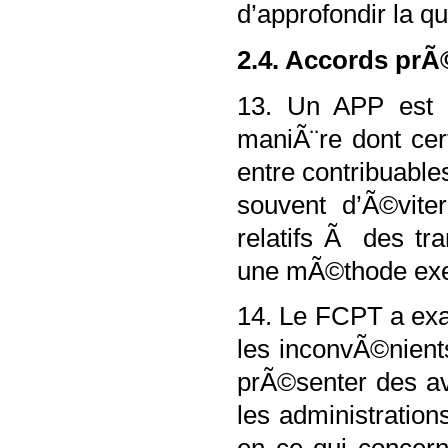
d’approfondir la q
2.4. Accords prÃ©
13. Un APP est u
maniÃ¨re dont cert
entre contribuabl
souvent d’Ã©viter
relatifs Ã des tr
une mÃ©thode exem
14. Le FCPT a exa
les inconvÃ©nient
prÃ©senter des av
les administration