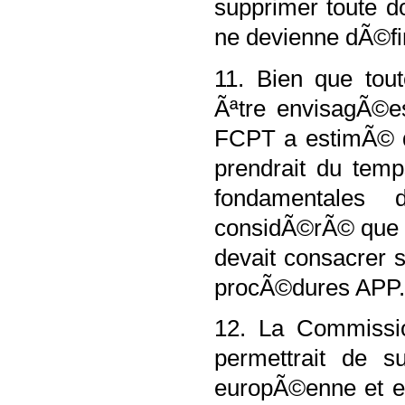
supprimer toute d
ne devienne dÃ©fin
11. Bien que tou
Ãªtre envisagÃ©e
FCPT a estimÃ© q
prendrait du temp
fondamentales 
considÃ©rÃ© que c
devait consacrer 
procÃ©dures APP
12. La Commissio
permettrait de s
europÃ©enne et ell