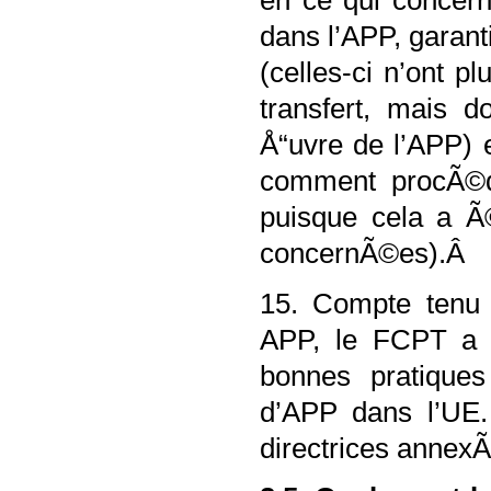
en ce qui concern
dans l’APP, garant
(celles-ci n’ont p
transfert, mais 
Å“uvre de l’APP) 
comment procÃ©de
puisque cela a Ã©
concernÃ©es).Â
15. Compte tenu 
APP, le FCPT a es
bonnes pratique
d’APP dans l’UE.
directrices anne