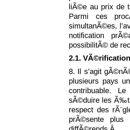
liÃ©e au prix de t
Parmi ces procÃ
simultanÃ©es, l’a
notification prÃ
possibilitÃ© de r
2.1. VÃ©rificatio
8. Il s’agit gÃ©n
plusieurs pays un
contribuable. L
sÃ©duire les Ã‰t
respect des rÃ¨gl
prÃ©sente plus
diffÃ©rends.Â