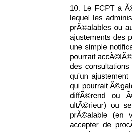
10. Le FCPT a Ã©t
lequel les adminis
prÃ©alables ou a
ajustements des pri
une simple notific
pourrait accÃ©lÃ©
des consultations
qu’un ajustement 
qui pourrait Ã©ga
diffÃ©rend ou Ã
ultÃ©rieur) ou se
prÃ©alable (en v
accepter de proc