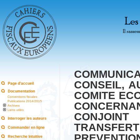
COMMUNIC
CONSEIL, 
Page d'accueil
Documentation
COMITE EC
Conventions fiscales
Publications 2014/2015
CONCERNA
Archives
Liens utiles
CONJOINT
Interroger les auteurs
TRANSFER
Commander en ligne
PREVENTI
Recherche Intuitive