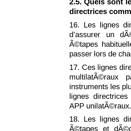
2.5. Quels sont 
directrices comm
16. Les lignes d
d’assurer un dÃ©
Ã©tapes habituel
passer lors de ch
17. Ces lignes dir
multilatÃ©raux
instruments les pl
lignes directrice
APP unilatÃ©raux
18. Les lignes d
Ã©tapes et dÃ©c