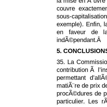
la mise en Å“uvre 
couvre exactemen
sous-capitalisat
exemple). Enfin, 
en faveur de la
indÃ©pendant.Â
5. CONCLUSION
35. La Commission
contribution Ã l’i
permettant d’all
matiÃ¨re de prix d
procÃ©dures de pr
particulier. Les 