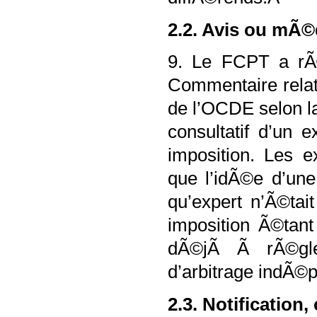
2.2. Avis ou mÃ©
9. Le FCPT a rÃ©
Commentaire relati
de l’OCDE selon la
consultatif d’un 
imposition. Les e
que l’idÃ©e d’une 
qu’expert n’Ã©tai
imposition Ã©tant
dÃ©jÃ Ã rÃ©gler
d’arbitrage indÃ©
2.3. Notification