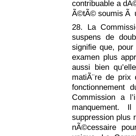
contribuable a dÃ
Ã©tÃ© soumis Ã u
28. La Commissi
suspens de doubl
signifie que, pour
examen plus appro
aussi bien qu’ell
matiÃ¨re de prix
fonctionnement 
Commission a l’i
manquement. Il
suppression plus r
nÃ©cessaire pou