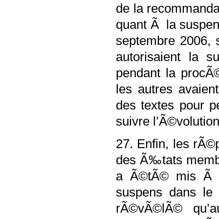
de la recommandat
quant Ã la suspens
septembre 2006, 
autorisaient la 
pendant la procÃ
les autres avaien
des textes pour pe
suivre l’Ã©volutio
27. Enfin, les rÃ
des Ã‰tats membre
a Ã©tÃ© mis Ã j
suspens dans le 
rÃ©vÃ©lÃ© qu’au