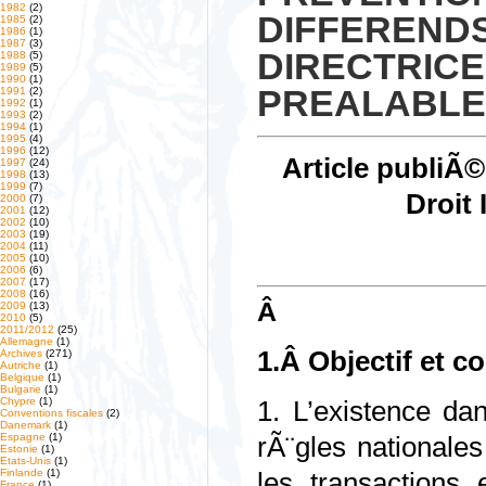
1982
(2)
DIFFEREND
1985
(2)
1986
(1)
1987
(3)
DIRECTRI
1988
(5)
1989
(5)
1990
(1)
PREALABLES
1991
(2)
1992
(1)
1993
(2)
1994
(1)
1995
(4)
1996
(12)
Article publiÃ
1997
(24)
1998
(13)
1999
(7)
Droit 
2000
(7)
2001
(12)
2002
(10)
2003
(19)
2004
(11)
2005
(10)
2006
(6)
2007
(17)
2008
(16)
Â
2009
(13)
2010
(5)
2011/2012
(25)
Allemagne
(1)
1.Â Objectif et 
Archives
(271)
Autriche
(1)
Belgique
(1)
Bulgarie
(1)
Chypre
(1)
1. L’existence da
Conventions fiscales
(2)
Danemark
(1)
Espagne
(1)
rÃ¨gles nationales
Estonie
(1)
Etats-Unis
(1)
Finlande
(1)
les transactions 
France
(1)