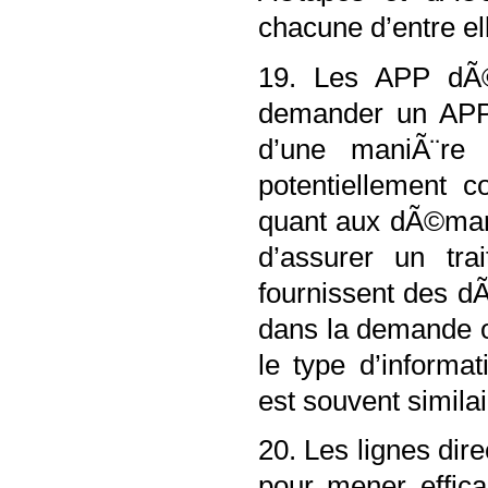
chacune d’entre e
19. Les APP dÃ©
demander un APP. 
d’une maniÃ¨re i
potentiellement 
quant aux dÃ©marc
d’assurer un tra
fournissent des dÃ©
dans la demande of
le type d’informa
est souvent simila
20. Les lignes dire
pour mener effic