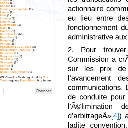
GrÃ¨ce
(1)
Hongrie
(1)
actionnaire commu
Interroger les auteurs
(1)
Irlande
(1)
Italie
(1)
eu lieu entre de
Lettonie
(1)
Lituanie
(1)
Luxembourg
(1)
fonctionnement d
Malte
(1)
Monaco
(1)
Non ClassÃ©
(66)
administrative aux
Pays-Bas
(1)
Pologne
(1)
Portugal
(1)
Publications 2014/2015
(3)
2. Pour trouver
RÃ©publique TchÃ¨que
(1)
Roumanie
(1)
Royaume-Uni
(1)
Commission a crÃ
SlovÃ©nie
(1)
Slovaquie
(1)
SuÃ¨de
(1)
sur les prix de
Suisse
(1)
Union EuropÃ©enne
(1)
l’avancement d
WP Cumulus Flash tag cloud by
Roy
Tanck
requires
Flash Player
9 or better.
communications. 
de conduite pour
l’Ã©limination 
d’arbitrageÂ»
[4]
) 
ladite conventio