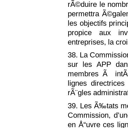
rÃ©duire le nombre
permettra Ã©galem
les objectifs pri
propice aux inv
entreprises, la cr
38. La Commission 
sur les APP dan
membres Ã intÃ©
lignes directrice
rÃ¨gles administra
39. Les Ã‰tats me
Commission, d’une
en Å“uvre ces lign