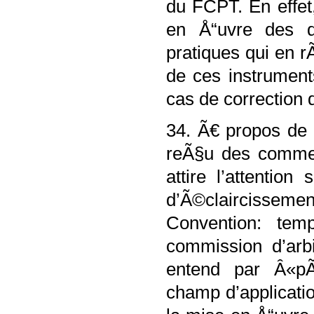
du FCPT. En effet
en Å“uvre des di
pratiques qui en r
de ces instrument
cas de correction
34. Ã€ propos de 
reÃ§u des commen
attire l’attention
d’Ã©claircissement
Convention: tem
commission d’ar
entend par Â«pÃ
champ d’applicat