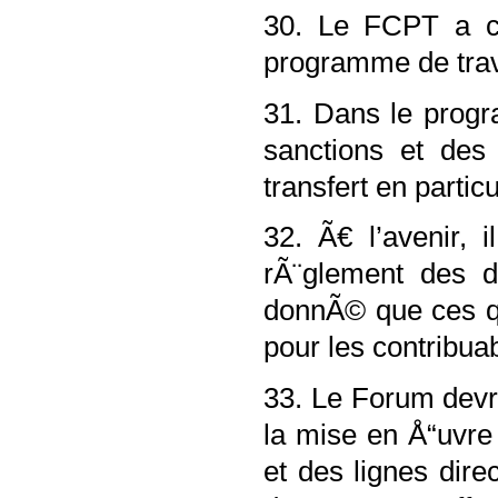
30. Le FCPT a 
programme de tra
31. Dans le progr
sanctions et des
transfert en parti
32. Ã€ l’avenir, 
rÃ¨glement des d
donnÃ© que ces q
pour les contribua
33. Le Forum devr
la mise en Å“uvr
et des lignes dir