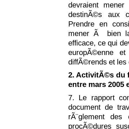
devraient mener 
destinÃ©s aux c
Prendre en consi
mener Ã bien la
efficace, ce qui de
europÃ©enne et
diffÃ©rends et les
2. ActivitÃ©s du 
entre mars 2005 
7. Le rapport c
document de trav
rÃ¨glement des 
procÃ©dures susc