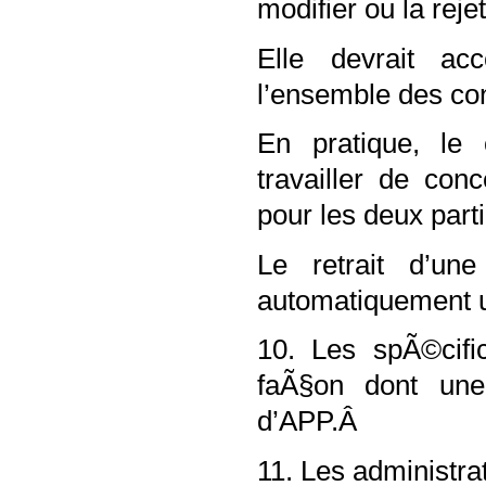
modifier ou la rejet
Elle devrait ac
l’ensemble des co
En pratique, le c
travailler de co
pour les deux part
Le retrait d’u
automatiquement 
10. Les spÃ©cific
faÃ§on dont une
d’APP.Â
11. Les administra