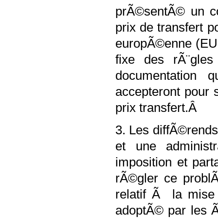
prÃ©sentÃ© un co
prix de transfert 
europÃ©enne (EU
fixe des rÃ¨gle
documentation
accepteront pour 
prix transfert.Â
3. Les diffÃ©rends 
et une administr
imposition et part
rÃ©gler ce probl
relatif Ã la mise
adoptÃ© par les 