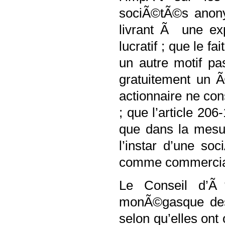
sociÃ©tÃ©s anony
livrant Ã une ex
lucratif ; que le f
un autre motif pa
gratuitement un 
actionnaire ne con
; que l’article 20
que dans la mesu
l’instar d’une s
comme commerciale
Le Conseil d’Ã
monÃ©gasque des
selon qu’elles on