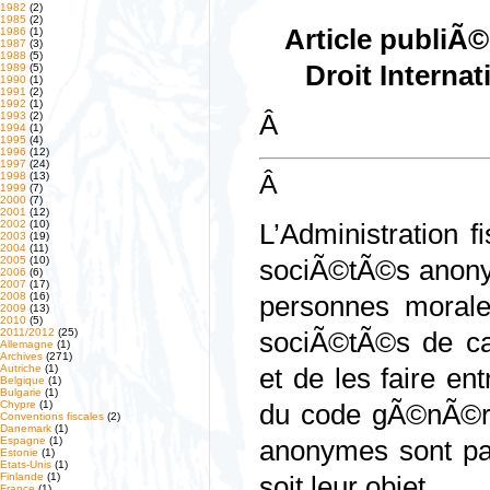
1982
(2)
1985
(2)
Article publiÃ
1986
(1)
1987
(3)
1988
(5)
Droit Interna
1989
(5)
1990
(1)
1991
(2)
1992
(1)
1993
(2)
Â
1994
(1)
1995
(4)
1996
(12)
1997
(24)
Â
1998
(13)
1999
(7)
2000
(7)
2001
(12)
2002
(10)
L’Administration f
2003
(19)
2004
(11)
2005
(10)
sociÃ©tÃ©s anony
2006
(6)
2007
(17)
2008
(16)
personnes morale
2009
(13)
2010
(5)
2011/2012
(25)
sociÃ©tÃ©s de ca
Allemagne
(1)
Archives
(271)
Autriche
(1)
et de les faire en
Belgique
(1)
Bulgarie
(1)
Chypre
(1)
du code gÃ©nÃ©ra
Conventions fiscales
(2)
Danemark
(1)
Espagne
(1)
anonymes sont pas
Estonie
(1)
Etats-Unis
(1)
Finlande
(1)
soit leur objet.
France
(1)