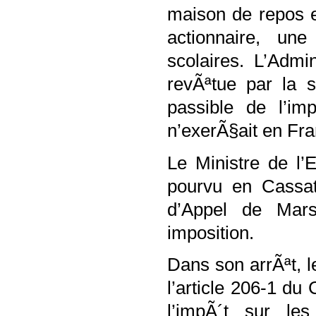
maison de repos e
actionnaire, un
scolaires. L’Admi
revÃªtue par la 
passible de l’im
n’exerÃ§ait en Fra
Le Ministre de l’
pourvu en Cassat
d’Appel de Mars
imposition.
Dans son arrÃªt, 
l’article 206-1 d
l’impÃ´t sur le