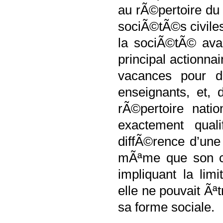
au rÃ©pertoire du
sociÃ©tÃ©s civiles 
la sociÃ©tÃ© avai
principal actionna
vacances pour d
enseignants, et, 
rÃ©pertoire nati
exactement qua
diffÃ©rence d’une
mÃªme que son ca
impliquant la lim
elle ne pouvait Ã
sa forme sociale.