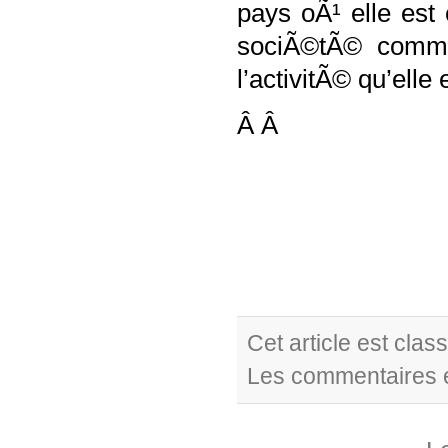
pays oÃ¹ elle est
sociÃ©tÃ© comme
l’activitÃ© qu’elle
Â Â
Cet article est cla
Les commentaires e