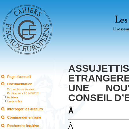
ASSUJET
ETRANGERES
Page d'accueil
Documentation
UNE NOU
Conventions fiscales
Publications 2014/2015
CONSEIL D’
Archives
Liens utiles
Â
Interroger les auteurs
Commander en ligne
Â
Recherche Intuitive