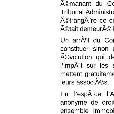
Ã©manant du Con
Tribunal Administr
Ã©trangÃ¨re ce cr
Ã©tait demeurÃ© 
Un arrÃªt du Co
constituer sinon
Ã©volution qui de
l’impÃ´t sur les
mettent gratuite
leurs associÃ©s.
En l’espÃ¨ce l’
anonyme de droi
ensemble immob