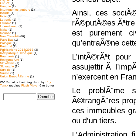
GrÃ¨ce
(1)
Hongrie
(1)
Interroger les auteurs
(1)
Ainsi, ces sociÃ©
Irlande
(1)
Italie
(1)
Lettonie
(1)
rÃ©putÃ©es Ãªtre 
Lituanie
(1)
Luxembourg
(1)
Malte
(1)
est purement ci
Monaco
(1)
Non ClassÃ©
(66)
Pays-Bas
(1)
qu’entraÃ®ne cett
Pologne
(1)
Portugal
(1)
Publications 2014/2015
(3)
RÃ©publique TchÃ¨que
(1)
L’intÃ©rÃªt pour 
Roumanie
(1)
Royaume-Uni
(1)
SlovÃ©nie
(1)
assujettir Ã l’im
Slovaquie
(1)
SuÃ¨de
(1)
Suisse
(1)
n’exercent en Fran
Union EuropÃ©enne
(1)
WP Cumulus Flash tag cloud by
Roy
Tanck
requires
Flash Player
9 or better.
Le problÃ¨me s
Ã©trangÃ¨res prop
ces immeubles gra
ou d’un tiers.
L’Administration 