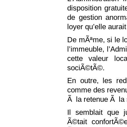
disposition gratu
de gestion anorma
loyer qu’elle aura
De mÃªme, si le lo
l’immeuble, l’Admi
cette valeur lo
sociÃ©tÃ©.
En outre, les re
comme des revenus
Ã la retenue Ã la 
Il semblait que 
Ã©tait confortÃ©