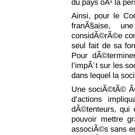
du pays oÃ¹ la pe
Ainsi, pour le Co
franÃ§aise, u
considÃ©rÃ©e com
seul fait de sa f
Pour dÃ©terminer
l’impÃ´t sur les so
dans lequel la so
Une sociÃ©tÃ© Ã©
d’actions impliq
dÃ©tenteurs, qui 
pouvoir mettre g
associÃ©s sans enco