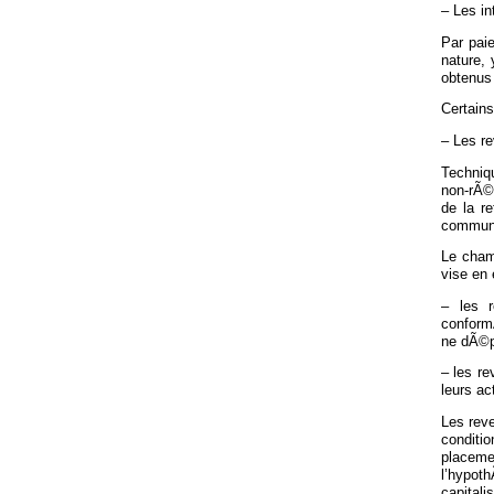
– Les i
Par pai
nature,
obtenus
Certains
– Les r
Techniqu
non-rÃ©s
de la r
commun d
Le cham
vise en
– les r
conform
ne dÃ©pa
– les r
leurs ac
Les reve
conditi
placeme
l’hypot
capital