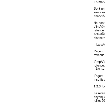
En matiÃ
Sont pr
service
financiÃ
Ne sont
d’intÃ©r
retenue
activit
distinct
– La dÃ©
L’agent
revenus
L’impÃ´t
retenu
dÃ©clara
L’agent
insuffi
1.2.3. 
La rete
physiqu
juillet 2