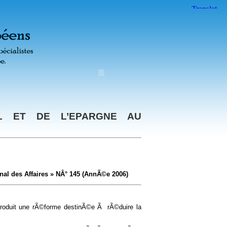
AL ET DE L’EPARGNE AU
nal des Affaires » NÂ° 145
(AnnÃ©e 2006)
ntroduit une rÃ©forme destinÃ©e Ã rÃ©duire la