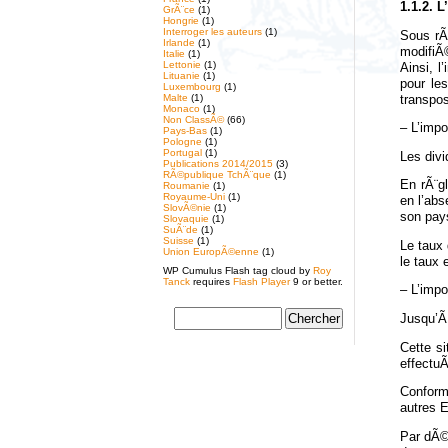
1.1.2. 
GrÃ¨ce
(1)
Hongrie
(1)
Interroger les auteurs
(1)
Sous rÃ
Irlande
(1)
modifiÃ
Italie
(1)
Lettonie
(1)
Ainsi, l
Lituanie
(1)
pour le
Luxembourg
(1)
Malte
(1)
transpos
Monaco
(1)
Non ClassÃ©
(66)
– L’impo
Pays-Bas
(1)
Pologne
(1)
Portugal
(1)
Les div
Publications 2014/2015
(3)
RÃ©publique TchÃ¨que
(1)
En rÃ¨g
Roumanie
(1)
Royaume-Uni
(1)
en l’abs
SlovÃ©nie
(1)
son pay
Slovaquie
(1)
SuÃ¨de
(1)
Suisse
(1)
Le taux 
Union EuropÃ©enne
(1)
le taux 
WP Cumulus Flash tag cloud by
Roy
Tanck
requires
Flash Player
9 or better.
– L’impo
Jusqu’Ã
Cette si
effectu
Conform
autres E
Par dÃ©