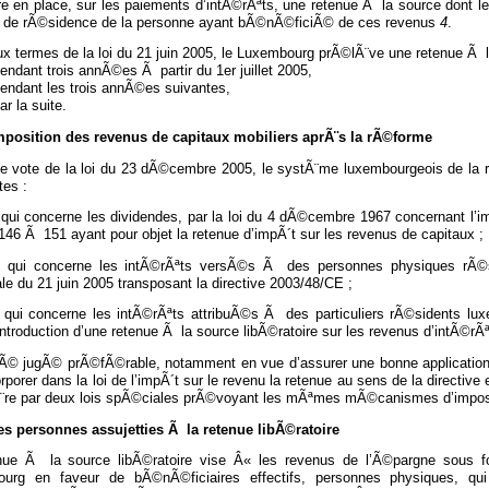
e en place, sur les paiements d’intÃ©rÃªts, une retenue Ã la source dont le
t de rÃ©sidence de la personne ayant bÃ©nÃ©ficiÃ© de ces revenus
4
.
ux termes de la loi du 21 juin 2005, le Luxembourg prÃ©lÃ¨ve une retenue Ã l
ndant trois annÃ©es Ã partir du 1er juillet 2005,
endant les trois annÃ©es suivantes,
r la suite.
imposition des revenus de capitaux mobiliers aprÃ¨s la rÃ©forme
le vote de la loi du 23 dÃ©cembre 2005, le systÃ¨me luxembourgeois de la 
tes :
qui concerne les dividendes, par la loi du 4 dÃ©cembre 1967 concernant l’imp
 146 Ã 151 ayant pour objet la retenue d’impÃ´t sur les revenus de capitaux ;
 qui concerne les intÃ©rÃªts versÃ©s Ã des personnes physiques rÃ©si
e du 21 juin 2005 transposant la directive 2003/48/CE ;
 qui concerne les intÃ©rÃªts attribuÃ©s Ã des particuliers rÃ©sidents lu
introduction d’une retenue Ã la source libÃ©ratoire sur les revenus d’intÃ©
tÃ© jugÃ© prÃ©fÃ©rable, notamment en vue d’assurer une bonne application 
rporer dans la loi de l’impÃ´t sur le revenu la retenue au sens de la directive
Ã¨re par deux lois spÃ©ciales prÃ©voyant les mÃªmes mÃ©canismes d’imposi
Les personnes assujetties Ã la retenue libÃ©ratoire
nue Ã la source libÃ©ratoire vise Â« les revenus de l’Ã©pargne sous f
urg en faveur de bÃ©nÃ©ficiaires effectifs, personnes physiques, 