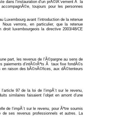
ste dans l’instauration d’un prÃ©lÃ¨vement Ã la
 accompagnÃ©e, toujours pour les personnes
au Luxembourg avant l’introduction de la retenue
Nous verrons, en particulier, que la retenue
en droit luxembourgeois la directive 2003/48/CE
’une part, les revenus de l’Ã©pargne au sens de
 les paiements d’intÃ©rÃªts Ã taux fixe fondÃ©s
Ã©s en raison des bÃ©nÃ©fices, aux dÃ©tenteurs
article 97 de la loi de l’impÃ´t sur le revenu,
its similaires faisaient l’objet en amont d’une
le de l’impÃ´t sur le revenu, pour Ãªtre soumis
e de ses revenus professionnels et autres. La