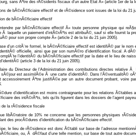
rg, sans Ãªtre des rÃ©sidents fiscaux d’un autre Etat Â» (article 1er de la
ons de bÃ©nÃ©ficiaire effectif et de rÃ©sidence sont issues de la loi du 21 j
ion de bÃ©nÃ©ficiaire effectif
 entendre par bÃ©nÃ©ficiaire effectif Â« toute personne physique qui reÃ§
 Ã laquelle un paiement d’intÃ©rÃªts est attribuÃ©, sauf si elle fournit la
buÃ© pour son propre compte Â» (article 2 de la loi du 21 juin 2005).
ase d’un critÃ¨re formel, le bÃ©nÃ©ficiaire effectif est identifiÃ© par le nom 
identitÃ© officielle, ainsi que par son numÃ©ro d’identification fiscal. A 
omplÃ¨te l’identitÃ© du bÃ©nÃ©ficiaire effectif par la date et le lieu de naiss
d’identitÃ© (article 3 de la loi du 21 juin 2005).
ulaire du Directeur de l’Administration des contributions directes relativ
 sÃ©jour est assimilÃ©e Ã une carte d’identitÃ©. Dans l’Ã©ventualitÃ© oÃ¹ l
ut accessoirement Ãªtre justifiÃ©e par un autre document probant, voire p
5
.
©dure d’identification est moins contraignante pour les relations Ã©tablies a
ciaire des intÃ©rÃªts, tels qu’ils figurent dans les dossiers de l’agent payeu
u de la rÃ©sidence fiscale
nue libÃ©ratoire de 10% ne concerne que les personnes physiques rÃ©side
nt des procÃ©dures d’identification du bÃ©nÃ©ficiaire effectif.
ipe, le lieu de rÃ©sidence est donc Ã©tabli sur base de l’adresse mentionnÃ
©ficiaire, ou, Ã dÃ©faut d’une telle mention, sur base de tout autre docum