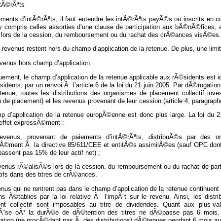
ntÃ©rÃªts
ements d’intÃ©rÃªts, il faut entendre les intÃ©rÃªts payÃ©s ou inscrits en
 y compris celles assorties d’une clause de participation aux bÃ©nÃ©fices, 
 lors de la cession, du remboursement ou du rachat des crÃ©ances visÃ©es.
 revenus restent hors du champ d’application de la retenue. De plus, une li
evenus hors champ d’application
ement, le champ d’application de la retenue applicable aux rÃ©sidents est i
idents, par un renvoi Ã l’article 6 de la loi du 21 juin 2005. Par dÃ©rogatio
etenue, toutes les distributions des organismes de placement collectif inv
e placement) et les revenus provenant de leur cession (article 4, paragraph
p d’application de la retenue europÃ©enne est donc plus large. La loi du 2
 effet expressÃ©ment :
evenus, provenant de paiements d’intÃ©rÃªts, distribuÃ©s par des or
Ã©ment Ã la directive 85/611/CEE et entitÃ©s assimilÃ©es (sauf OPC dont 
ssent pas 15% de leur actif net) ;
evenus rÃ©alisÃ©s lors de la cession, du remboursement ou du rachat de part
tifs dans des titres de crÃ©ances.
nus qui ne rentrent pas dans le champ d’application de la retenue continuent
ons Ã©tablies par la loi relative Ã l’impÃ´t sur le revenu. Ainsi, les dis
nt collectif sont imposables au titre de dividendes. Quant aux plus-v
hÃ¨se oÃ¹ la durÃ©e de dÃ©tention des titres ne dÃ©passe pas 6 mois
isation (ne procÃ©dant pas Ã des distributions) dÃ©tenues pendant 6 mois a