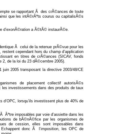
 compte se rapportant Ã des crÃ©ances de toute
ainsi que les intÃ©rÃªts courus ou capitalisÃ©s
mite d’exonÃ©ration a Ã©tÃ© instaurÃ©e.
dentique Ã celui de la retenue prÃ©vue pour les
n, restent cependant hors du champ d’application
estissant en titres de crÃ©ances (SICAV, fonds
e 2, de la loi du 23 dÃ©cembre 2005).
1 juin 2005 transposant la directive 2003/48/CE
ganismes de placement collectif autorisÃ©s
les investissements dans des produits de taux
s d’OPC, lorsqu’ils investissent plus de 40% de
 Ã Ãªtre imposables par voie d’assiette dans les
tributions de bÃ©nÃ©fice par les organismes de
alues de cession, elles sont imposables dans
. Echappent donc Ã l’imposition, les OPC de
u moins.