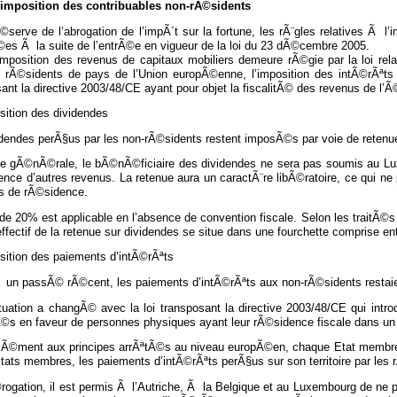
L’imposition des contribuables non-rÃ©sidents
©serve de l’abrogation de l’impÃ´t sur la fortune, les rÃ¨gles relatives Ã 
©es Ã la suite de l’entrÃ©e en vigueur de la loi du 23 dÃ©cembre 2005.
’imposition des revenus de capitaux mobiliers demeure rÃ©gie par la loi rel
s rÃ©sidents de pays de l’Union europÃ©enne, l’imposition des intÃ©rÃªts f
ant la directive 2003/48/CE ayant pour objet la fiscalitÃ© des revenus de l’
sition des dividendes
idendes perÃ§us par les non-rÃ©sidents restent imposÃ©s par voie de reten
le gÃ©nÃ©rale, le bÃ©nÃ©ficiaire des dividendes ne sera pas soumis au Lux
ence d’autres revenus. La retenue aura un caractÃ¨re libÃ©ratoire, ce qui n
s de rÃ©sidence.
de 20% est applicable en l’absence de convention fiscale. Selon les traitÃ©s 
effectif de la retenue sur dividendes se situe dans une fourchette comprise e
sition des paiements d’intÃ©rÃªts
 un passÃ© rÃ©cent, les paiements d’intÃ©rÃªts aux non-rÃ©sidents restaien
tuation a changÃ© avec la loi transposant la directive 2003/48/CE qui intro
Ã©s en faveur de personnes physiques ayant leur rÃ©sidence fiscale dans u
Ã©ment aux principes arrÃªtÃ©s au niveau europÃ©en, chaque Etat membre 
tats membres, les paiements d’intÃ©rÃªts perÃ§us sur son territoire par les 
rogation, il est permis Ã l’Autriche, Ã la Belgique et au Luxembourg de ne 