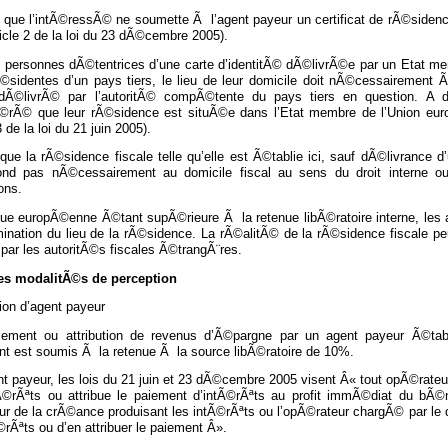
que l’intÃ©ressÃ© ne soumette Ã l’agent payeur un certificat de rÃ©sidence 
ticle 2 de la loi du 23 dÃ©cembre 2005).
s personnes dÃ©tentrices d’une carte d’identitÃ© dÃ©livrÃ©e par un Etat m
Ã©sidentes d’un pays tiers, le lieu de leur domicile doit nÃ©cessairement 
 dÃ©livrÃ© par l’autoritÃ© compÃ©tente du pays tiers en question. A dÃ
©rÃ© que leur rÃ©sidence est situÃ©e dans l’Etat membre de l’Union euro
3 de la loi du 21 juin 2005).
que la rÃ©sidence fiscale telle qu’elle est Ã©tablie ici, sauf dÃ©livrance d
ond pas nÃ©cessairement au domicile fiscal au sens du droit interne ou
ons.
ue europÃ©enne Ã©tant supÃ©rieure Ã la retenue libÃ©ratoire interne, les ag
ination du lieu de la rÃ©sidence. La rÃ©alitÃ© de la rÃ©sidence fiscale pe
par les autoritÃ©s fiscales Ã©trangÃ¨res.
Les modalitÃ©s de perception
ion d’agent payeur
iement ou attribution de revenus d’Ã©pargne par un agent payeur Ã©tab
nt est soumis Ã la retenue Ã la source libÃ©ratoire de 10%.
nt payeur, les lois du 21 juin et 23 dÃ©cembre 2005 visent Â« tout opÃ©rat
Ã©rÃªts ou attribue le paiement d’intÃ©rÃªts au profit immÃ©diat du bÃ©nÃ
r de la crÃ©ance produisant les intÃ©rÃªts ou l’opÃ©rateur chargÃ© par le d
©rÃªts ou d’en attribuer le paiement Â».