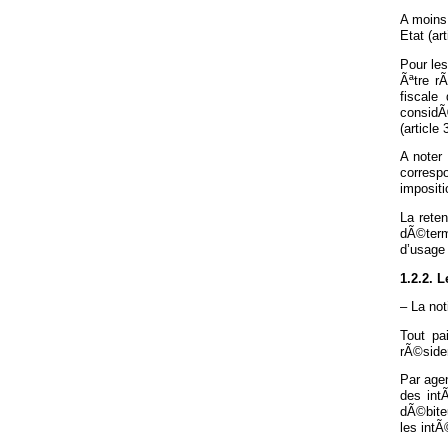
A moins 
Etat (ar
Pour le
Ãªtre r
fiscale
considÃ
(article 
A noter 
corresp
impositi
La reten
dÃ©term
d’usage 
1.2.2. 
– La not
Tout pa
rÃ©side
Par age
des int
dÃ©biteu
les intÃ