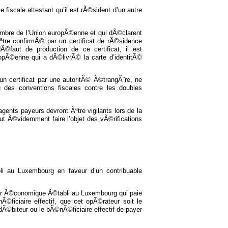
fiscale attestant qu’il est rÃ©sident d’un autre
embre de l’Union europÃ©enne et qui dÃ©clarent
Ãªtre confirmÃ© par un certificat de rÃ©sidence
©faut de production de ce certificat, il est
pÃ©enne qui a dÃ©livrÃ© la carte d’identitÃ©
’un certificat par une autoritÃ© Ã©trangÃ¨re, ne
 des conventions fiscales contre les doubles
ents payeurs devront Ãªtre vigilants lors de la
ut Ã©videmment faire l’objet des vÃ©rifications
li au Luxembourg en faveur d’un contribuable
eur Ã©conomique Ã©tabli au Luxembourg qui paie
©ficiaire effectif, que cet opÃ©rateur soit le
Ã©biteur ou le bÃ©nÃ©ficiaire effectif de payer