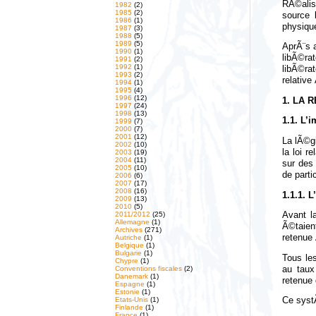
RÃ©alis
1982
(2)
1985
(2)
source 
1986
(1)
physique
1987
(3)
1988
(5)
1989
(5)
AprÃ¨s a
1990
(1)
libÃ©ra
1991
(2)
1992
(1)
libÃ©ra
1993
(2)
relative
1994
(1)
1995
(4)
1996
(12)
1. LA 
1997
(24)
1998
(13)
1.1. L’
1999
(7)
2000
(7)
2001
(12)
La lÃ©gi
2002
(10)
la loi r
2003
(19)
2004
(11)
sur des
2005
(10)
de parti
2006
(6)
2007
(17)
2008
(16)
1.1.1. 
2009
(13)
2010
(5)
2011/2012
(25)
Avant l
Allemagne
(1)
Ã©taien
Archives
(271)
retenue
Autriche
(1)
Belgique
(1)
Bulgarie
(1)
Tous les
Chypre
(1)
au taux
Conventions fiscales
(2)
Danemark
(1)
retenue 
Espagne
(1)
Estonie
(1)
Etats-Unis
(1)
Ce syst
Finlande
(1)
France
(1)