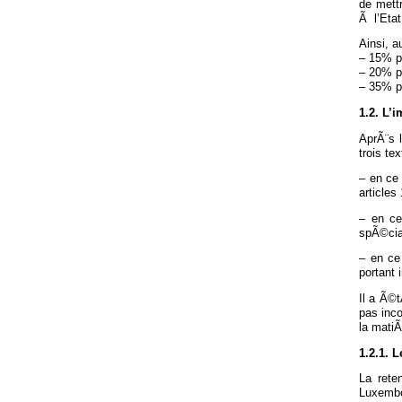
de mettr
Ã l’Eta
Ainsi, a
– 15% pe
– 20% p
– 35% pa
1.2. L’
AprÃ¨s 
trois tex
– en ce 
articles
– en ce
spÃ©cial
– en ce
portant 
Il a Ã©
pas inco
la mati
1.2.1. 
La rete
Luxembo