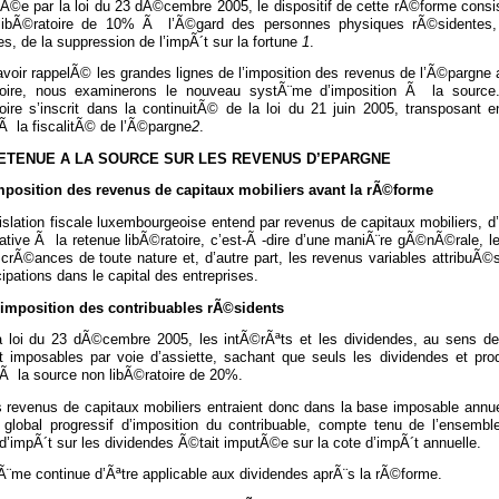
Ã©e par la loi du 23 dÃ©cembre 2005, le dispositif de cette rÃ©forme consi
libÃ©ratoire de 10% Ã l’Ã©gard des personnes physiques rÃ©sidentes,
s, de la suppression de l’impÃ´t sur la fortune
1
.
voir rappelÃ© les grandes lignes de l’imposition des revenus de l’Ã©pargne 
toire, nous examinerons le nouveau systÃ¨me d’imposition Ã la source. 
toire s’inscrit dans la continuitÃ© de la loi du 21 juin 2005, transposant 
 Ã la fiscalitÃ© de l’Ã©pargne
2
.
RETENUE A LA SOURCE SUR LES REVENUS D’EPARGNE
imposition des revenus de capitaux mobiliers avant la rÃ©forme
slation fiscale luxembourgeoise entend par revenus de capitaux mobiliers, d
elative Ã la retenue libÃ©ratoire, c’est-Ã -dire d’une maniÃ¨re gÃ©nÃ©rale,
 crÃ©ances de toute nature et, d’autre part, les revenus variables attribu
cipations dans le capital des entreprises.
L’imposition des contribuables rÃ©sidents
a loi du 23 dÃ©cembre 2005, les intÃ©rÃªts et les dividendes, au sens de l’
t imposables par voie d’assiette, sachant que seuls les dividendes et produ
 Ã la source non libÃ©ratoire de 20%.
 revenus de capitaux mobiliers entraient donc dans la base imposable annuel
 global progressif d’imposition du contribuable, compte tenu de l’ensembl
d’impÃ´t sur les dividendes Ã©tait imputÃ©e sur la cote d’impÃ´t annuelle.
Ã¨me continue d’Ãªtre applicable aux dividendes aprÃ¨s la rÃ©forme.