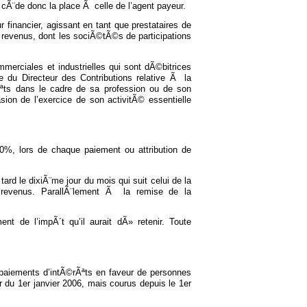
 cÃ¨de donc la place Ã celle de l’agent payeur.
financier, agissant en tant que prestataires de
 revenus, dont les sociÃ©tÃ©s de participations
rciales et industrielles qui sont dÃ©bitrices
re du Directeur des Contributions relative Ã la
Ãªts dans le cadre de sa profession ou de son
ion de l’exercice de son activitÃ© essentielle
%, lors de chaque paiement ou attribution de
ard le dixiÃ¨me jour du mois qui suit celui de la
revenus. ParallÃ¨lement Ã la remise de la
t de l’impÃ´t qu’il aurait dÃ» retenir. Toute
paiements d’intÃ©rÃªts en faveur de personnes
 du 1er janvier 2006, mais courus depuis le 1er