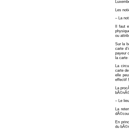
Luxembou
Les noti
– La not
Il faut
physique
ou attri
Sur la b
carte d’
payeur c
la carte 
La circ
carte de
elle pe
effectif
La procÃ
bÃ©nÃ©fi
– Le lie
La rete
dÃ©coula
En princ
du bÃ©nÃ