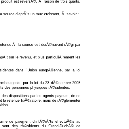
 produit est reversÃ©, Ã raison de trois quarts,
a source d’aprÃ¨s un taux croissant, Ã savoir :
retenue Ã la source est dorÃ©navant rÃ©gi par
Ã´t sur le revenu, et plus particuliÃ¨rement les
dentes dans l’Union europÃ©enne, par la loi
xembourgeois, par la loi du 23 dÃ©cembre 2005
rÃªts des personnes physiques rÃ©sidentes.
des dispositions par les agents payeurs, de ne
 et la retenue libÃ©ratoire, mais de rÃ©glementer
tion.
orme de paiement d’intÃ©rÃªts effectuÃ©s au
qui sont des rÃ©sidents du Grand-DuchÃ© de