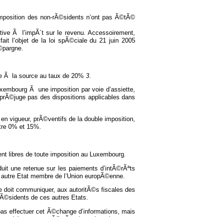
l’imposition des non-rÃ©sidents n’ont pas Ã©tÃ©
ative Ã l’impÃ´t sur le revenu. Accessoirement,
ait l’objet de la loi spÃ©ciale du 21 juin 2005
Ã©pargne.
ue Ã la source au taux de 20%
3
.
embourg Ã une imposition par voie d’assiette,
e prÃ©juge pas des dispositions applicables dans
en vigueur, prÃ©ventifs de la double imposition,
ntre 0% et 15%.
t libres de toute imposition au Luxembourg.
duit une retenue sur les paiements d’intÃ©rÃªts
n autre Etat membre de l’Union europÃ©enne.
doit communiquer, aux autoritÃ©s fiscales des
rÃ©sidents de ces autres Etats.
pas effectuer cet Ã©change d’informations, mais