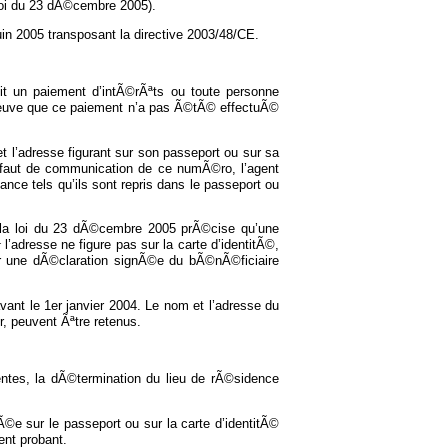
 loi du 23 dÃ©cembre 2005).
uin 2005 transposant la directive 2003/48/CE.
oit un paiement d’intÃ©rÃªts ou toute personne
 preuve que ce paiement n’a pas Ã©tÃ© effectuÃ©
et l’adresse figurant sur son passeport ou sur sa
dÃ©faut de communication de ce numÃ©ro, l’agent
ance tels qu’ils sont repris dans le passeport ou
e Ã la loi du 23 dÃ©cembre 2005 prÃ©cise qu’une
’adresse ne figure pas sur la carte d’identitÃ©,
ar une dÃ©claration signÃ©e du bÃ©nÃ©ficiaire
vant le 1er janvier 2004. Le nom et l’adresse du
r, peuvent Ãªtre retenus.
ntes, la dÃ©termination du lieu de rÃ©sidence
©e sur le passeport ou sur la carte d’identitÃ©
ent probant.