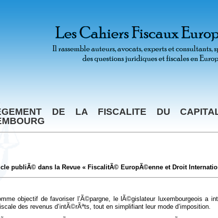
EGEMENT DE LA FISCALITE DU CAPIT
EMBOURG
icle publiÃ© dans la Revue « FiscalitÃ© EuropÃ©enne et Droit Internatio
mme objectif de favoriser l’Ã©pargne, le lÃ©gislateur luxembourgeois a i
iscale des revenus d’intÃ©rÃªts, tout en simplifiant leur mode d’imposition.