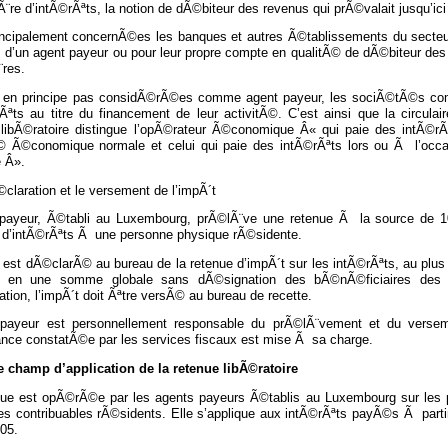
¨re d’intÃ©rÃªts, la notion de dÃ©biteur des revenus qui prÃ©valait jusqu’ici
incipalement concernÃ©es les banques et autres Ã©tablissements du secteur 
s d’un agent payeur ou pour leur propre compte en qualitÃ© de dÃ©biteur des
¨res.
 en principe pas considÃ©rÃ©es comme agent payeur, les sociÃ©tÃ©s comme
Ãªts au titre du financement de leur activitÃ©. C’est ainsi que la circulai
 libÃ©ratoire distingue l’opÃ©rateur Ã©conomique Â« qui paie des intÃ©r
Ã© Ã©conomique normale et celui qui paie des intÃ©rÃªts lors ou Ã l’occas
e Â».
claration et le versement de l’impÃ´t
 payeur, Ã©tabli au Luxembourg, prÃ©lÃ¨ve une retenue Ã la source de 10
 d’intÃ©rÃªts Ã une personne physique rÃ©sidente.
 est dÃ©clarÃ© au bureau de la retenue d’impÃ´t sur les intÃ©rÃªts, au plus t
e, en une somme globale sans dÃ©signation des bÃ©nÃ©ficiaires des 
tion, l’impÃ´t doit Ãªtre versÃ© au bureau de recette.
 payeur est personnellement responsable du prÃ©lÃ¨vement et du versemen
sance constatÃ©e par les services fiscaux est mise Ã sa charge.
Le champ d’application de la retenue libÃ©ratoire
nue est opÃ©rÃ©e par les agents payeurs Ã©tablis au Luxembourg sur les 
es contribuables rÃ©sidents. Elle s’applique aux intÃ©rÃªts payÃ©s Ã partir
005.