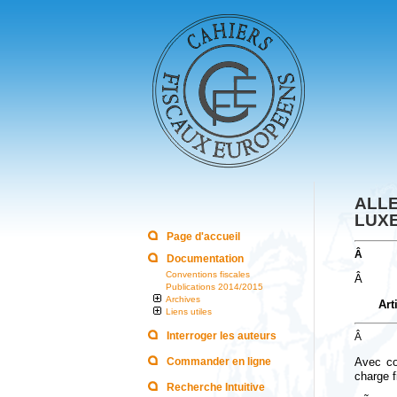
ALL
LUX
Page d'accueil
Â
Documentation
Conventions fiscales
Â
Publications 2014/2015
Archives
Art
Liens utiles
Interroger les auteurs
Â
Commander en ligne
Avec co
charge f
Recherche Intuitive