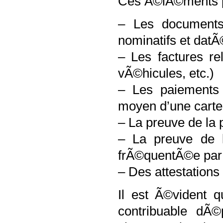
Ces Ã©lÃ©ments p
– Les documents
nominatifs et datÃ
– Les factures re
vÃ©hicules, etc.)
– Les paiements 
moyen d’une carte
– La preuve de l
– La preuve de 
frÃ©quentÃ©e par le
– Des attestations 
Il est Ã©vident q
contribuable dÃ©