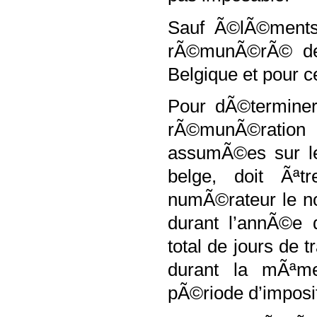
Sauf Ã©lÃ©ments 
rÃ©munÃ©rÃ© de 
Belgique et pour c
Pour dÃ©terminer
rÃ©munÃ©ration 
assumÃ©es sur le 
belge, doit Ãªt
numÃ©rateur le no
durant l’annÃ©e 
total de jours de 
durant la mÃªm
pÃ©riode d’imposit