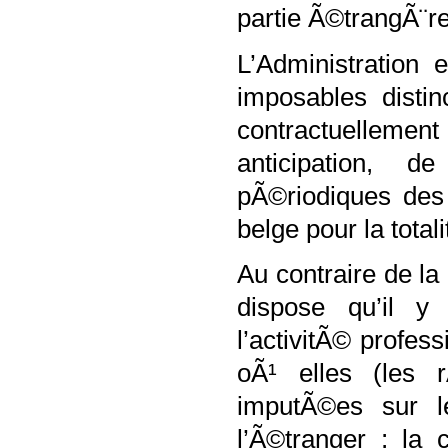
partie Ã©trangÃ¨r
L’Administration
imposables disti
contractuelleme
anticipation,
pÃ©riodiques des
belge pour la total
Au contraire de la
dispose qu’il 
l’activitÃ© profe
oÃ¹ elles (les r
imputÃ©es sur l
l’Ã©tranger ; la 