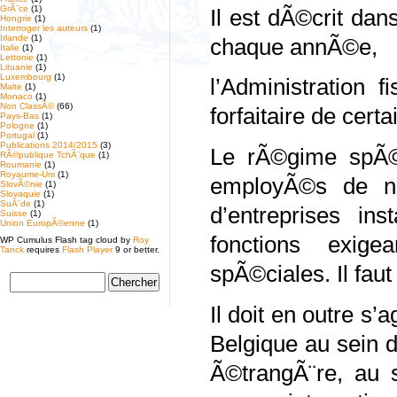
GrÃ¨ce
(1)
Il est dÃ©crit dan
Hongrie
(1)
Interroger les auteurs
(1)
Irlande
(1)
chaque annÃ©e,
Italie
(1)
Lettonie
(1)
Lituanie
(1)
Luxembourg
(1)
l’Administration 
Malte
(1)
Monaco
(1)
Non ClassÃ©
(66)
forfaitaire de cer
Pays-Bas
(1)
Pologne
(1)
Portugal
(1)
Publications 2014/2015
(3)
Le rÃ©gime spÃ©c
RÃ©publique TchÃ¨que
(1)
Roumanie
(1)
Royaume-Uni
(1)
employÃ©s de na
SlovÃ©nie
(1)
Slovaquie
(1)
SuÃ¨de
(1)
d’entreprises ins
Suisse
(1)
Union EuropÃ©enne
(1)
fonctions exige
WP Cumulus Flash tag cloud by
Roy
Tanck
requires
Flash Player
9 or better.
spÃ©ciales. Il faut
Il doit en outre s’
Belgique au sein 
Ã©trangÃ¨re, au s