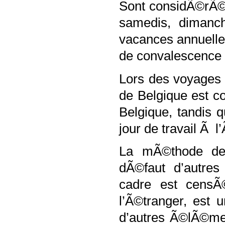
Sont considÃ©rÃ©s
samedis, dimanch
vacances annuelle
de convalescence qu
Lors des voyages 
de Belgique est c
Belgique, tandis 
jour de travail Ã l
La mÃ©thode de 
dÃ©faut d’autre
cadre est censÃ
l’Ã©tranger, est 
d’autres Ã©lÃ©men