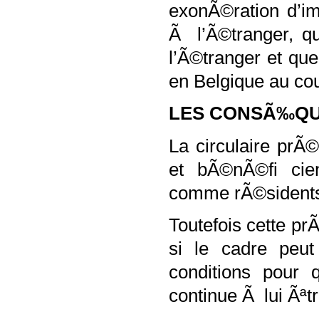
exonÃ©ration d’i
Ã l’Ã©tranger, qu
l’Ã©tranger et qu
en Belgique au co
LES CONSÃ‰QU
La circulaire prÃ
et bÃ©nÃ©fi cie
comme rÃ©sidents 
Toutefois cette p
si le cadre peut
conditions pour
continue Ã lui Ãªt