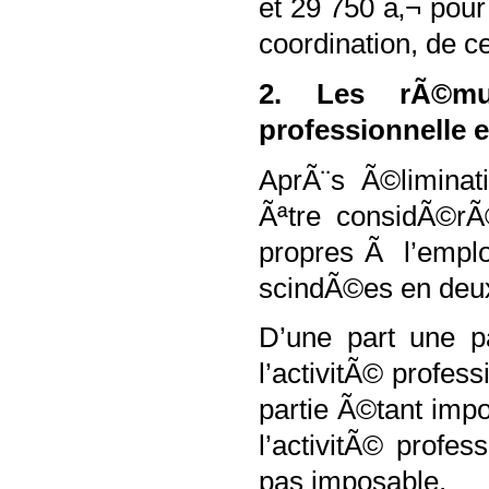
et 29 750 â‚¬ pour
coordination, de ce
2. Les rÃ©mun
professionnelle 
AprÃ¨s Ã©liminat
Ãªtre considÃ©
propres Ã l’emplo
scindÃ©es en deu
D’une part une p
l’activitÃ© profes
partie Ã©tant impo
l’activitÃ© profe
pas imposable.