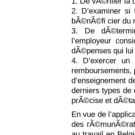
1. De vÃ©rifier la
2. D’examiner si 
bÃ©nÃ©fi cier du 
3. De dÃ©termi
l’employeur cons
dÃ©penses qui lui 
4. D’exercer un 
remboursements, pl
d’enseignement de
derniers types de
prÃ©cise et dÃ©ta
En vue de l’applic
des rÃ©munÃ©rati
au travail en Bel