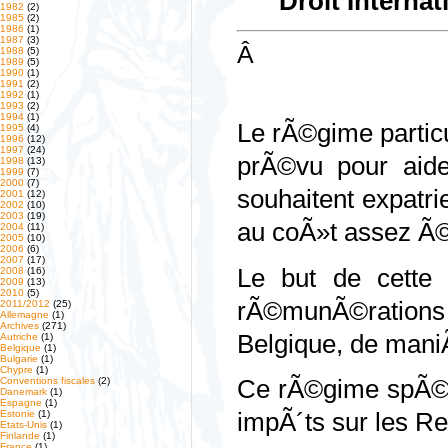
Droit Interna
1982
(2)
1985
(2)
1986
(1)
1987
(3)
Â
1988
(5)
1989
(5)
1990
(1)
1991
(2)
1992
(1)
1993
(2)
1994
(1)
Le rÃ©gime partic
1995
(4)
1996
(12)
1997
(24)
prÃ©vu pour aider
1998
(13)
1999
(7)
2000
(7)
souhaitent expatri
2001
(12)
2002
(10)
2003
(19)
au coÃ»t assez Ã©
2004
(11)
2005
(10)
2006
(6)
2007
(17)
Le but de cette c
2008
(16)
2009
(13)
2010
(5)
rÃ©munÃ©rations
2011/2012
(25)
Allemagne
(1)
Archives
(271)
Belgique, de mani
Autriche
(1)
Belgique
(1)
Bulgarie
(1)
Chypre
(1)
Conventions fiscales
(2)
Ce rÃ©gime spÃ©ci
Danemark
(1)
Espagne
(1)
Estonie
(1)
impÃ´ts sur les R
Etats-Unis
(1)
Finlande
(1)
France
(1)