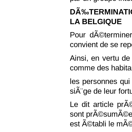
DÃ‰TERMINATIO
LA BELGIQUE
Pour dÃ©terminer
convient de se rep
Ainsi, en vertu d
comme des habita
les personnes qui 
siÃ¨ge de leur fort
Le dit article p
sont prÃ©sumÃ©es a
est Ã©tabli le mÃ