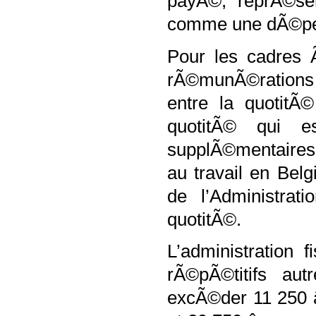
payÃ©, reprÃ©sen
comme une dÃ©pen
Pour les cadres 
rÃ©munÃ©rations b
entre la quotitÃ©
quotitÃ© qui 
supplÃ©mentaires
au travail en Belg
de l’Administrat
quotitÃ©.
L’administration 
rÃ©pÃ©titifs au
excÃ©der 11 250 â