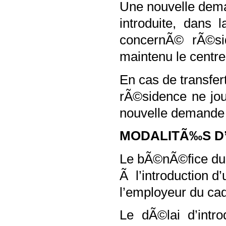
Une nouvelle dema
introduite, dans 
concernÃ© rÃ©si
maintenu le centre
En cas de transfe
rÃ©sidence ne jou
nouvelle demande 
MODALITÃ‰S D’
Le bÃ©nÃ©fice du
Ã l’introduction 
l’employeur du cad
Le dÃ©lai d’intr