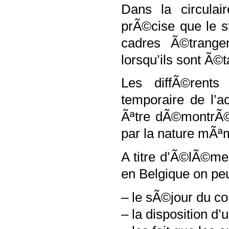
Dans la circulair
prÃ©cise que le s
cadres Ã©trange
lorsqu’ils sont Ã©
Les diffÃ©rents
temporaire de l’a
Ãªtre dÃ©montrÃ©s
par la nature mÃª
A titre d’Ã©lÃ©me
en Belgique on peut
– le sÃ©jour du co
– la disposition d’