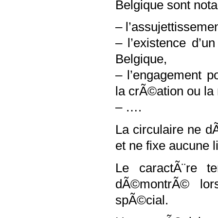
Belgique sont not
– l’assujettisseme
– l’existence d’
Belgique,
– l’engagement p
la crÃ©ation ou la 
– ….
La circulaire ne d
et ne fixe aucune 
Le caractÃ¨re te
dÃ©montrÃ© lor
spÃ©cial.