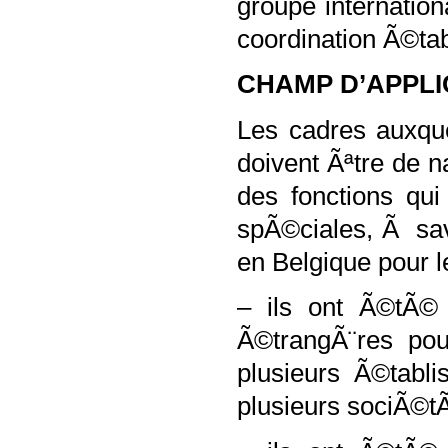
groupe internation
coordination Ã©tab
CHAMP D’APPLI
Les cadres auxque
doivent Ãªtre de 
des fonctions qui
spÃ©ciales, Ã sav
en Belgique pour l
– ils ont Ã©tÃ©
Ã©trangÃ¨res pou
plusieurs Ã©tabl
plusieurs sociÃ©tÃ