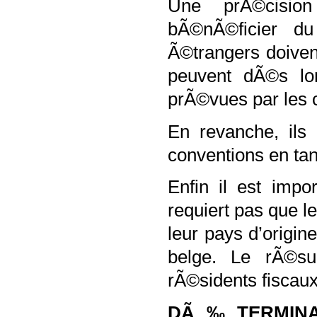
Une prÃ©cision
bÃ©nÃ©ficier du
Ã©trangers doivent
peuvent dÃ©s lo
prÃ©vues par les c
En revanche, ils
conventions en tan
Enfin il est impo
requiert pas que l
leur pays d’origin
belge. Le rÃ©sul
rÃ©sidents fiscau
DÃ‰TERMINAT