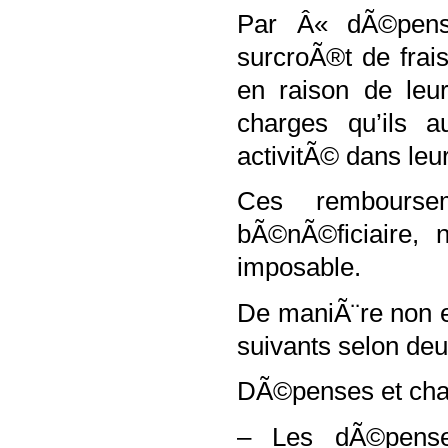
Par Â« dÃ©pense
surcroÃ®t de frai
en raison de leu
charges qu’ils a
activitÃ© dans leur
Ces rembourse
bÃ©nÃ©ficiaire, 
imposable.
De maniÃ¨re non e
suivants selon deu
DÃ©penses et char
– Les dÃ©pense