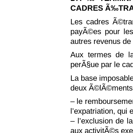
CADRES Ã‰TR
Les cadres Ã©tra
payÃ©es pour les 
autres revenus de
Aux termes de la
perÃ§ue par le cad
La base imposable
deux Ã©lÃ©ments 
– le rembourseme
l’expatriation, qui
– l’exclusion de 
aux activitÃ©s ex