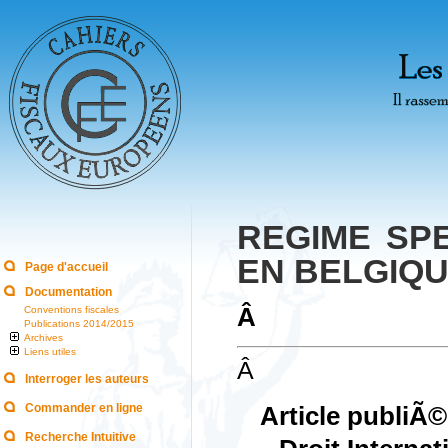
REGIME SP
EN BELGIQ
Page d'accueil
Documentation
Â
Conventions fiscales
Publications 2014/2015
Archives
Liens utiles
Â
Interroger les auteurs
Commander en ligne
Article publiÃ
Recherche Intuitive