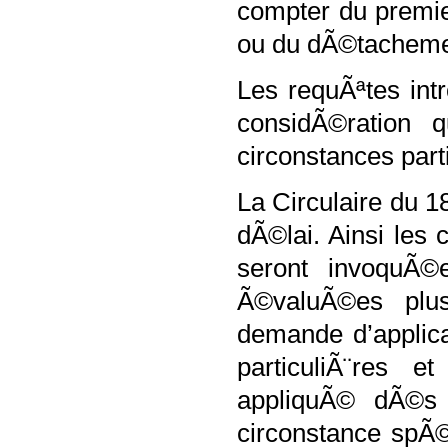
compter du premier
ou du dÃ©tacheme
Les requÃªtes int
considÃ©ration 
circonstances parti
La Circulaire du 1
dÃ©lai. Ainsi les 
seront invoquÃ©e
Ã©valuÃ©es plus 
demande d’applica
particuliÃ¨res e
appliquÃ© dÃ©s 
circonstance spÃ©