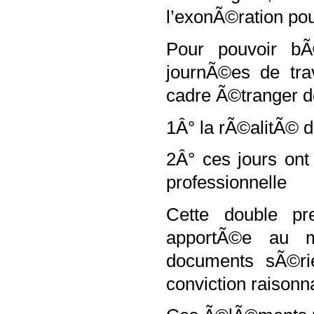
l’exonÃ©ration pou
Pour pouvoir bÃ
journÃ©es de tra
cadre Ã©tranger do
1Â° la rÃ©alitÃ© d
2Â° ces jours ont
professionnelle
Cette double pr
apportÃ©e au 
documents sÃ©rie
conviction raisonna