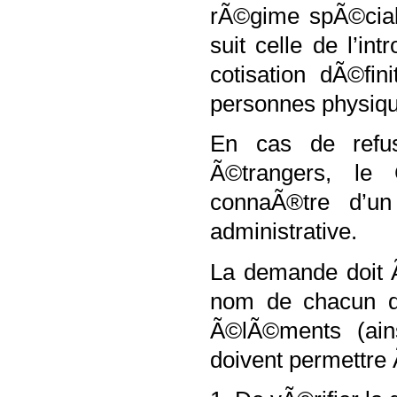
rÃ©gime spÃ©cial
suit celle de l’i
cotisation dÃ©fi
personnes physiqu
En cas de refu
Ã©trangers, le
connaÃ®tre d’un
administrative.
La demande doit 
nom de chacun de
Ã©lÃ©ments (ain
doivent permettre 