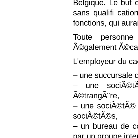
Belgique. Le but 
sans qualifi cati
fonctions, qui aura
Toute personne
Ã©galement Ã©ca
L’employeur du cad
– une succursale 
– une sociÃ©t
Ã©trangÃ¨re,
– une sociÃ©tÃ© b
sociÃ©tÃ©s,
– un bureau de co
par un groupe inte