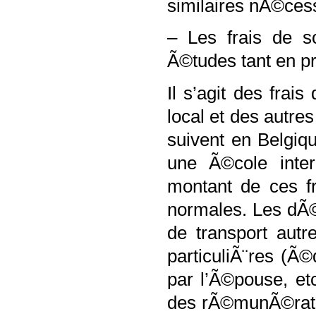
similaires nÃ©cess
– Les frais de s
Ã©tudes tant en pr
Il s’agit des frai
local et des autre
suivent en Belgiq
une Ã©cole inter
montant de ces fr
normales. Les dÃ©p
de transport aut
particuliÃ¨res (Ã©
par l’Ã©pouse, et
des rÃ©munÃ©ratio