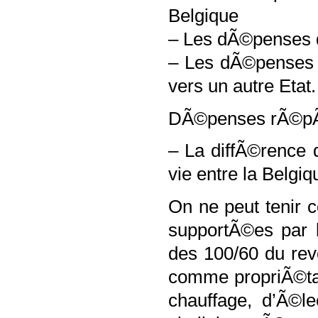
Belgique
– Les dÃ©penses 
– Les dÃ©penses 
vers un autre Etat.
DÃ©penses rÃ©pÃ©
– La diffÃ©rence 
vie entre la Belgiq
On ne peut tenir c
supportÃ©es par 
des 100/60 du rev
comme propriÃ©tai
chauffage, d’Ã©le