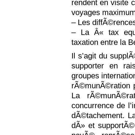
rendent en visite
voyages maximum
– Les diffÃ©rence
– La Â« tax equa
taxation entre la B
Il s’agit du suppl
supporter en ra
groupes internatio
rÃ©munÃ©ration p
La rÃ©munÃ©ra
concurrence de l’
dÃ©tachement. La 
dÃ» et supportÃ© 