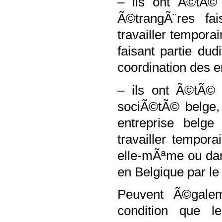
– ils ont Ã©tÃ©
Ã©trangÃ¨res fai
travailler tempor
faisant partie du
coordination des e
– ils ont Ã©tÃ© 
sociÃ©tÃ© belge,
entreprise belge 
travailler tempor
elle-mÃªme ou dan
en Belgique par le 
Peuvent Ã©gale
condition que l