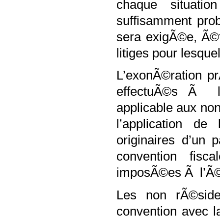
chaque situati
suffisamment prob
sera exigÃ©e, Ã©ta
litiges pour lesqu
L’exonÃ©ration pr
effectuÃ©s Ã l’
applicable aux no
l’application de
originaires d’un 
convention fisc
imposÃ©es Ã l’Ã©t
Les non rÃ©siden
convention avec l