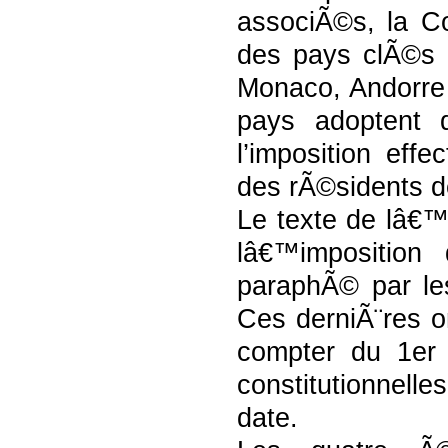
associÃ©s, la C
des pays clÃ©s 
Monaco, Andorre 
pays adoptent 
l’imposition ef
des rÃ©sidents d
Le texte de lâ€™
lâ€™impositio
paraphÃ© par les
Ces derniÃ¨res o
compter du 1er 
constitutionnelle
date.