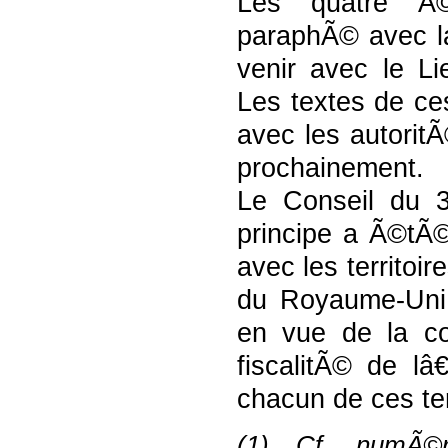
Les quatre Ã©
paraphÃ© avec la
venir avec le Li
Les textes de c
avec les autorit
prochainement.
Le Conseil du 
principe a Ã©tÃ
avec les territo
du Royaume-Uni
en vue de la co
fiscalitÃ© de 
chacun de ces ter
(1) Cf. numÃ©r