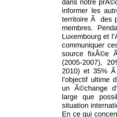
dans notre prÃ©
informer les au
territoire Ã des
membres. Pendan
Luxembourg et l’A
communiquer ces
source fixÃ©e 
(2005-2007), 20
2010) et 35% Ã 
l’objectif ultim
un Ã©change d’
large que poss
situation internat
En ce qui concern