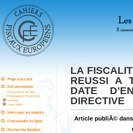
LA FISCALI
REUSSI A
Page d'accueil
Documentation
DATE D’E
Conventions fiscales
Publications 2014/2015
DIRECTIVE
Archives
Liens utiles
Interroger les auteurs
Article publiÃ© dans
Commander en ligne
Recherche Intuitive