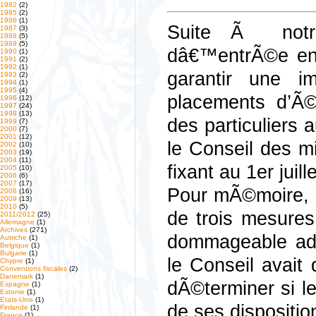
1982
(2)
1985
(2)
1986
(1)
Suite Ã notre
1987
(3)
1988
(5)
1989
(5)
dâ€™entrÃ©e en 
1990
(1)
1991
(2)
1992
(1)
garantir une im
1993
(2)
1994
(1)
1995
(4)
placements d’Ã©
1996
(12)
1997
(24)
1998
(13)
des particuliers 
1999
(7)
2000
(7)
2001
(12)
le Conseil des 
2002
(10)
2003
(19)
2004
(11)
fixant au 1er juil
2005
(10)
2006
(6)
2007
(17)
Pour mÃ©moire, c
2008
(16)
2009
(13)
2010
(5)
de trois mesures
2011/2012
(25)
Allemagne
(1)
Archives
(271)
dommageable ad
Autriche
(1)
Belgique
(1)
Bulgarie
(1)
le Conseil avait
Chypre
(1)
Conventions fiscales
(2)
Danemark
(1)
dÃ©terminer si l
Espagne
(1)
Estonie
(1)
Etats-Unis
(1)
de ses dispositi
Finlande
(1)
France
(1)