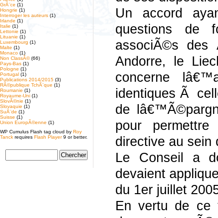
GrÃ¨ce
(1)
Un accord aya
Hongrie
(1)
Interroger les auteurs
(1)
Irlande
(1)
questions de f
Italie
(1)
Lettonie
(1)
Lituanie
(1)
associÃ©s des 
Luxembourg
(1)
Malte
(1)
Monaco
(1)
Andorre, le Lie
Non ClassÃ©
(66)
Pays-Bas
(1)
Pologne
(1)
concerne lâ€™a
Portugal
(1)
Publications 2014/2015
(3)
RÃ©publique TchÃ¨que
(1)
identiques Ã cell
Roumanie
(1)
Royaume-Uni
(1)
SlovÃ©nie
(1)
de lâ€™Ã©pargne
Slovaquie
(1)
SuÃ¨de
(1)
Suisse
(1)
pour permettre 
Union EuropÃ©enne
(1)
WP Cumulus Flash tag cloud by
Roy
Tanck
requires
Flash Player
9 or better.
directive au sei
Le Conseil a 
devaient applique
du 1er juillet 200
En vertu de ce 