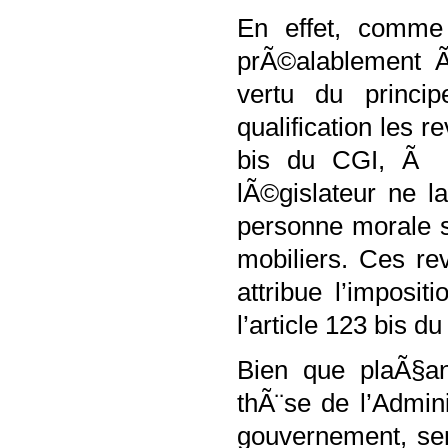
En effet, comme 
prÃ©alablement Ã
vertu du princip
qualification les r
bis du CGI, Ã l
lÃ©gislateur ne l
personne morale s
mobiliers. Ces re
attribue l’imposi
l’article 123 bis d
Bien que plaÃ§ant
thÃ¨se de l’Admin
gouvernement, se