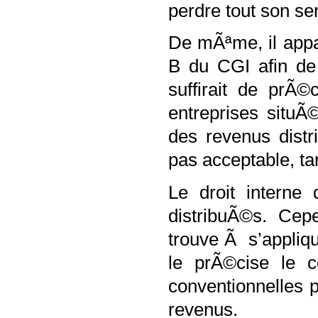
perdre tout son s
De mÃªme, il appar
B du CGI afin de 
suffirait de prÃ
entreprises situ
des revenus distr
pas acceptable, ta
Le droit interne
distribuÃ©s. Cep
trouve Ã s’appliq
le prÃ©cise le c
conventionnelles 
revenus.