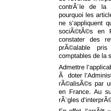
contrÃ´le de la
pourquoi les artic
ne s’appliquent 
sociÃ©tÃ©s en Fr
constater des r
prÃ©alable pri
comptables de la 
Admettre l’applicab
Ã doter l’Administ
rÃ©alisÃ©s par u
en France. Au su
rÃ¨gles d’interprÃ