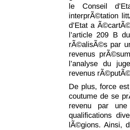
le Conseil d’E
interprÃ©tation li
d’Etat a Ã©cartÃ© 
l’article 209 B 
rÃ©alisÃ©s par un
revenus prÃ©sumÃ
l’analyse du ju
revenus rÃ©putÃ©
De plus, force es
coutume de se pr
revenu par une 
qualifications di
lÃ©gions. Ainsi, 