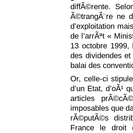
diffÃ©rente. Sel
Ã©trangÃ¨re ne d
d’exploitation ma
de l’arrÃªt « Mini
13 octobre 1999,
des dividendes et
balai des conventi
Or, celle-ci stip
d’un Etat, d’oÃ¹ q
articles prÃ©cÃ
imposables que da
rÃ©putÃ©s distri
France le droit 