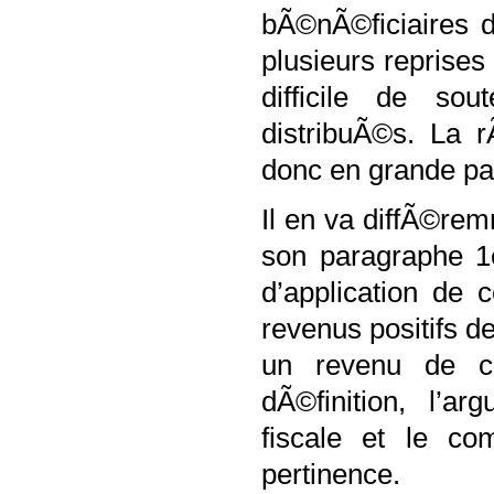
bÃ©nÃ©ficiaires d
plusieurs reprises
difficile de sou
distribuÃ©s. La 
donc en grande part
Il en va diffÃ©rem
son paragraphe 1e
d’application de 
revenus positifs d
un revenu de ca
dÃ©finition, l’a
fiscale et le co
pertinence.