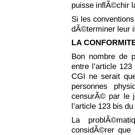
puisse inflÃ©chir l
Si les conventions
dÃ©terminer leur i
LA CONFORMITE 
Bon nombre de pe
entre l’article 123
CGI ne serait que
personnes phys
censurÃ© par le 
l’article 123 bis d
La problÃ©mati
considÃ©rer que l