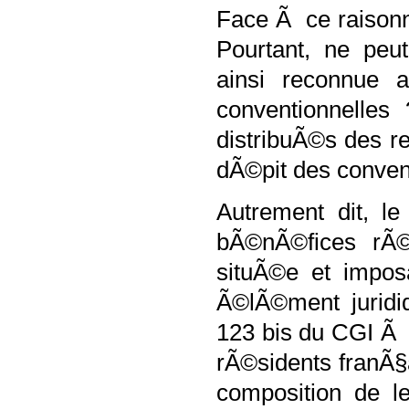
Face Ã ce raison
Pourtant, ne peu
ainsi reconnue a
conventionnelles
distribuÃ©s des re
dÃ©pit des convent
Autrement dit, le
bÃ©nÃ©fices rÃ
situÃ©e et impos
Ã©lÃ©ment juridiq
123 bis du CGI Ã 
rÃ©sidents franÃ§a
composition de le