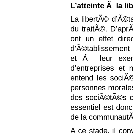
L’atteinte Ã la l
La libertÃ© d’Ã©t
du traitÃ©. D’apr
ont un effet dir
d’Ã©tablissement 
et Ã leur exerci
d’entreprises et
entend les sociÃ©
personnes morales 
des sociÃ©tÃ©s qu
essentiel est don
de la communaut
A ce stade, il con