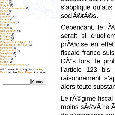
GrÃ¨ce
(1)
s’applique qu’aux
Hongrie
(1)
Interroger les auteurs
(1)
Irlande
(1)
sociÃ©tÃ©s.
Italie
(1)
Lettonie
(1)
Lituanie
(1)
Luxembourg
(1)
Malte
(1)
Cependant, le lÃ©
Monaco
(1)
Non ClassÃ©
(66)
Pays-Bas
(1)
serait si cruell
Pologne
(1)
Portugal
(1)
Publications 2014/2015
(3)
prÃ©cise en effet
RÃ©publique TchÃ¨que
(1)
Roumanie
(1)
Royaume-Uni
(1)
fiscale franco-sui
SlovÃ©nie
(1)
Slovaquie
(1)
SuÃ¨de
(1)
DÃ¨s lors, le pr
Suisse
(1)
Union EuropÃ©enne
(1)
l’article 123 b
WP Cumulus Flash tag cloud by
Roy
Tanck
requires
Flash Player
9 or better.
raisonnement s’ap
alors toute substa
Le rÃ©gime fiscal 
moins sÃ©vÃ¨re Ã 