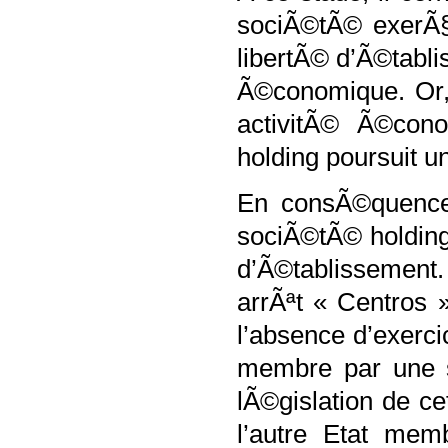
sociÃ©tÃ© exerÃ§a
libertÃ© d’Ã©tabli
Ã©conomique. Or, 
activitÃ© Ã©cono
holding poursuit un 
En consÃ©quence, 
sociÃ©tÃ© holding
d’Ã©tablissement
arrÃªt « Centros
l’absence d’exerci
membre par une s
lÃ©gislation de ce
l’autre Etat mem