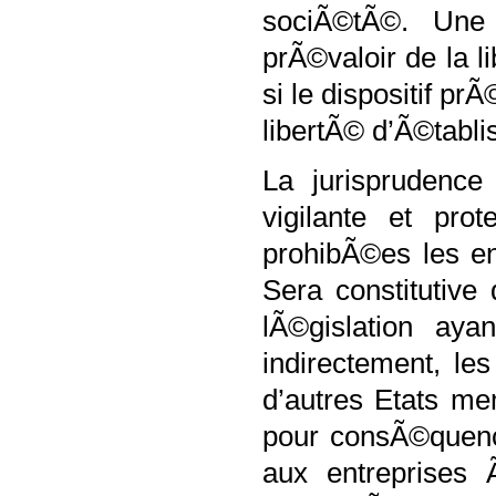
sociÃ©tÃ©. Une
prÃ©valoir de la 
si le dispositif pr
libertÃ© d’Ã©tabl
La jurisprudenc
vigilante et pro
prohibÃ©es les en
Sera constitutive
lÃ©gislation aya
indirectement, le
d’autres Etats m
pour consÃ©quenc
aux entreprises 