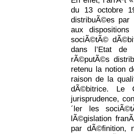
En effet, l’arrÃªt
du 13 octobre 1
distribuÃ©es par
aux dispositions
sociÃ©tÃ© dÃ©bit
dans l’Etat de
rÃ©putÃ©s distri
retenu la notion 
raison de la qua
dÃ©bitrice. Le 
jurisprudence, co
´ler les sociÃ©t
lÃ©gislation fra
par dÃ©finition,