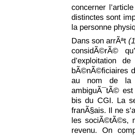
concerner l’artic
distinctes sont i
la personne physiq
Dans son arrÃªt
(1
considÃ©rÃ© qu’
d’exploitation d
bÃ©nÃ©ficiaires 
au nom de la s
ambiguÃ¯tÃ© est t
bis du CGI. La se
franÃ§ais. Il ne s
les sociÃ©tÃ©s, 
revenu. On compr