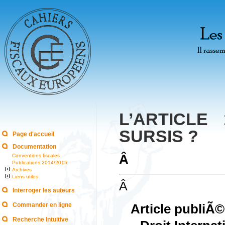
L’ARTICLE
SURSIS ?
Page d'accueil
Documentation
Â
Conventions fiscales
Publications 2014/2015
Archives
Liens utiles
Â
Interroger les auteurs
Commander en ligne
Article publiÃ
Recherche Intuitive