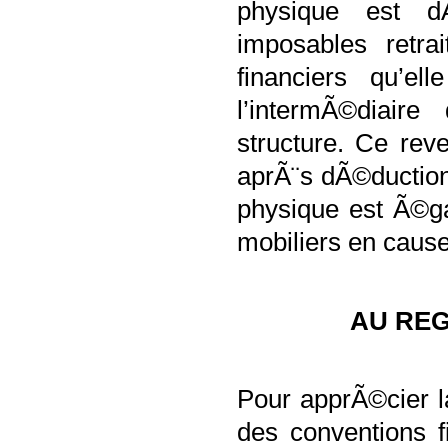
physique est d
imposables retra
financiers qu’el
l’intermÃ©diair
structure. Ce rev
aprÃ¨s dÃ©duction
physique est Ã©ga
mobiliers en caus
AU REG
Pour apprÃ©cier l
des conventions f