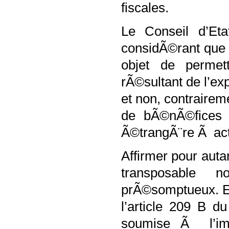
fiscales.
Le Conseil d’Et
considÃ©rant que l
objet de permet
rÃ©sultant de l’ex
et non, contraireme
de bÃ©nÃ©fices
Ã©trangÃ¨re Ã act
Affirmer pour autan
transposable 
prÃ©somptueux. En
l’article 209 B d
soumise Ã l’imp