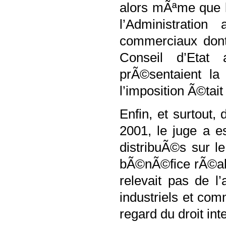
alors mÃªme que 
l’Administrati
commerciaux dont 
Conseil d’Etat
prÃ©sentaient la
l’imposition Ã©tai
Enfin, et surtout
2001, le juge a 
distribuÃ©s sur l
bÃ©nÃ©fice rÃ©al
relevait pas de l
industriels et co
regard du droit in