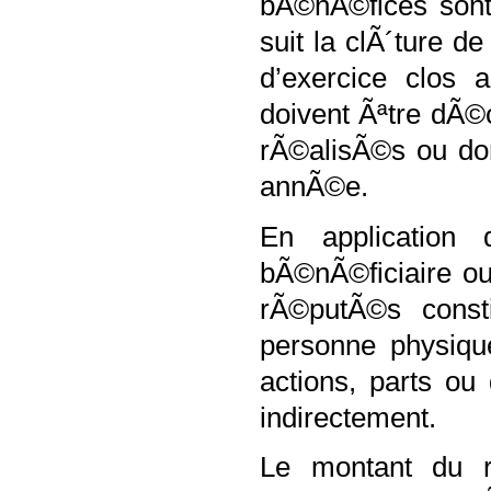
bÃ©nÃ©fices sont
suit la clÃ´ture d
d’exercice clos
doivent Ãªtre dÃ
rÃ©alisÃ©s ou don
annÃ©e.
En application 
bÃ©nÃ©ficiaire ou
rÃ©putÃ©s const
personne physiqu
actions, parts ou 
indirectement.
Le montant du r