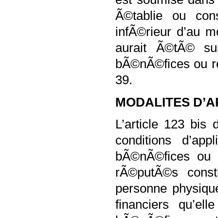
Ã©tablie ou con
infÃ©rieur d’au m
aurait Ã©tÃ© s
bÃ©nÃ©fices ou re
39.
MODALITES D’A
L’article 123 bis
conditions d’app
bÃ©nÃ©fices ou r
rÃ©putÃ©s const
personne physique
financiers qu’el