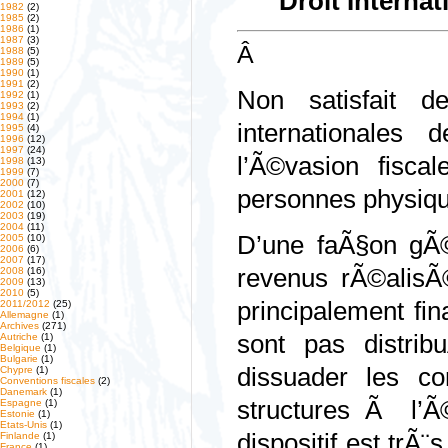
Droit Interna
1982
(2)
1985
(2)
1986
(1)
1987
(3)
Â
1988
(5)
1989
(5)
1990
(1)
1991
(2)
Non satisfait d
1992
(1)
1993
(2)
1994
(1)
internationales
1995
(4)
1996
(12)
1997
(24)
l’Ã©vasion fisca
1998
(13)
1999
(7)
2000
(7)
personnes physique
2001
(12)
2002
(10)
2003
(19)
2004
(11)
D’une faÃ§on gÃ©
2005
(10)
2006
(6)
2007
(17)
revenus rÃ©alisÃ©
2008
(16)
2009
(13)
2010
(5)
principalement fi
2011/2012
(25)
Allemagne
(1)
Archives
(271)
sont pas distrib
Autriche
(1)
Belgique
(1)
Bulgarie
(1)
dissuader les con
Chypre
(1)
Conventions fiscales
(2)
Danemark
(1)
structures Ã l’Ã
Espagne
(1)
Estonie
(1)
Etats-Unis
(1)
dispositif est trÃ¨
Finlande
(1)
France
(1)