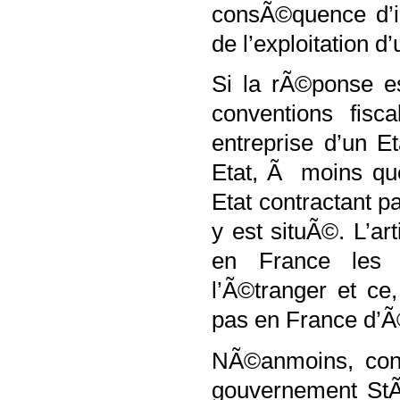
consÃ©quence d’i
de l’exploitation 
Si la rÃ©ponse est
conventions fisc
entreprise d’un E
Etat, Ã moins que
Etat contractant p
y est situÃ©. L’ar
en France les 
l’Ã©tranger et c
pas en France d’Ã
NÃ©anmoins, conc
gouvernement StÃ