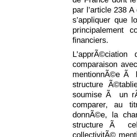
par l’article 238 
s’appliquer que l
principalement c
financiers.
L’apprÃ©ciation
comparaison avec
mentionnÃ©e Ã l’
structure Ã©tabl
soumise Ã un rÃ©
comparer, au t
donnÃ©e, la char
structure Ã ce
collectivitÃ© men