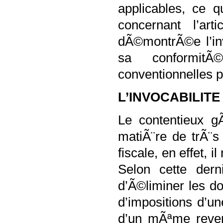
applicables, ce qu
concernant l’a
dÃ©montrÃ©e l’inv
sa conformitÃ
conventionnelles 
L’INVOCABILIT
Le contentieux g
matiÃ¨re de trÃ¨s
fiscale, en effet, i
Selon cette dern
d’Ã©liminer les do
d’impositions d’u
d’un mÃªme revenu