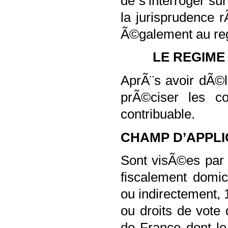
de s’interroger sur
la jurisprudence 
Ã©galement au re
LE REGIME 
AprÃ¨s avoir dÃ©l
prÃ©ciser les co
contribuable.
CHAMP D’APPLI
Sont visÃ©es par 
fiscalement domic
ou indirectement, 
ou droits de vote
de France dont le