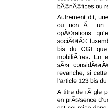
bÃ©nÃ©fices ou r
Autrement dit, u
ou non Ã un rÃ
opÃ©rations qu’e
sociÃ©tÃ© luxembo
bis du CGI que 
mobiliÃ¨res. En e
sÃ»r considÃ©rÃ
revanche, si cett
l’article 123 bis d
A titre de rÃ¨gle
en prÃ©sence d’un
est soumise dans l