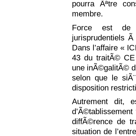
pourra Ãªtre con
membre.
Force est de c
jurisprudentiels 
Dans l’affaire « IC
43 du traitÃ© CE 
une inÃ©galitÃ© de 
selon que le siÃ¨
disposition restri
Autrement dit, e
d’Ã©tablissement 
diffÃ©rence de t
situation de l’entr