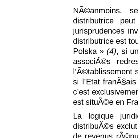
NÃ©anmoins, se
distributrice pe
jurisprudences i
distributrice est 
Polska »
(4)
, si 
associÃ©s redre
l’Ã©tablissement s
si l’Etat franÃ§ai
c’est exclusiveme
est situÃ©e en Fr
La logique juri
distribuÃ©s exclut
de revenus rÃ©put