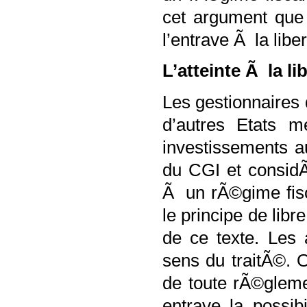
cet argument que 
l’entrave Ã la libe
L’atteinte Ã la li
Les gestionnaires
d’autres Etats m
investissements a
du CGI et consid
Ã un rÃ©gime fisc
le principe de libr
de ce texte. Les 
sens du traitÃ©. O
de toute rÃ©glemen
entrave la possib