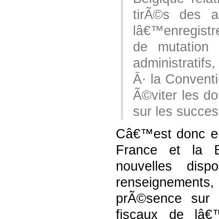
tirÃ©s des 
lâ€™enregistr
de mutation
administratifs,
Â· la Conventi
Ã©viter les d
sur les succes
Câ€™est donc en 
France et la 
nouvelles dis
renseignements
prÃ©sence sur l
fiscaux de lâ€™