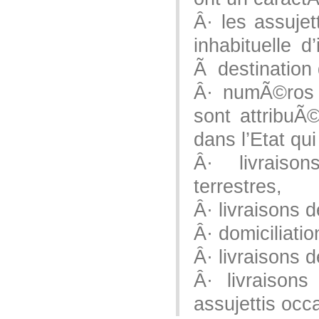
Â· les assuje
inhabituelle d
Ã destination d
Â· numÃ©ros d
sont attribuÃ
dans l’Etat qu
Â· livraiso
terrestres,
Â· livraisons 
Â· domiciliatio
Â· livraisons 
Â· livraison
assujettis occ