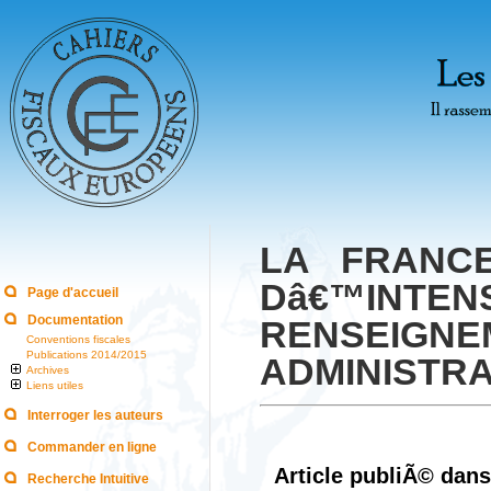
LA FRANC
Dâ€™INTE
Page d'accueil
Documentation
RENSEIGN
Conventions fiscales
Publications 2014/2015
ADMINISTRAT
Archives
Liens utiles
Interroger les auteurs
Commander en ligne
Article publiÃ© dans
Recherche Intuitive