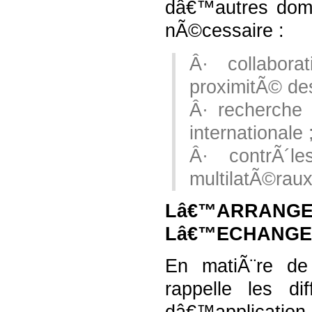
dâ€™autres dom
nÃ©cessaire :
Â· collabor
proximitÃ© des
Â· recherche 
internationale 
Â· contrÃ´l
multilatÃ©raux
Lâ€™ARRANG
Lâ€™ECHANGE
En matiÃ¨re de
rappelle les di
dâ€™applicati