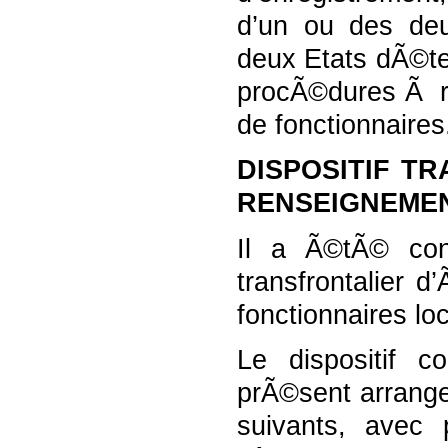
d’un ou des de
deux Etats dÃ©te
procÃ©dures Ã re
de fonctionnaires
DISPOSITIF T
RENSEIGNEME
Il a Ã©tÃ© con
transfrontalier 
fonctionnaires lo
Le dispositif 
prÃ©sent arrange
suivants, avec 