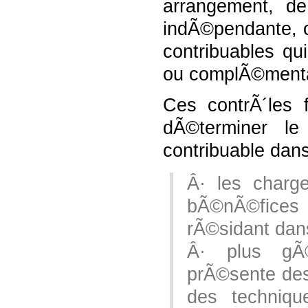
arrangement, de
indÃ©pendante, ch
contribuables q
ou complÃ©menta
Ces contrÃ´les 
dÃ©terminer l
contribuable dans
Â· les charg
bÃ©nÃ©fices 
rÃ©sidant dan
Â· plus gÃ©
prÃ©sente des
des techniqu