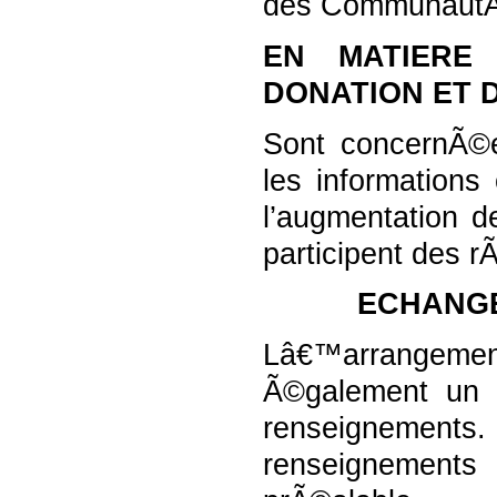
des CommunautÃ
EN MATIERE 
DONATION ET 
Sont concernÃ©e
les informations
l’augmentation d
participent des r
ECHANGE
Lâ€™arrangemen
Ã©galement un i
renseignements.
renseignements