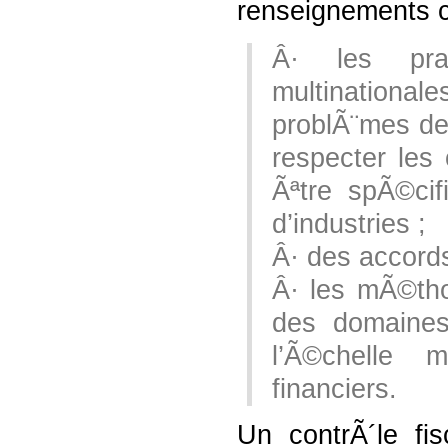
renseignements c
Â· les prat
multination
problÃ¨mes de
respecter les
Ãªtre spÃ©ci
d’industries ;
Â· des accord
Â· les mÃ©th
des domaines
l’Ã©chelle 
financiers.
Un contrÃ´le fi