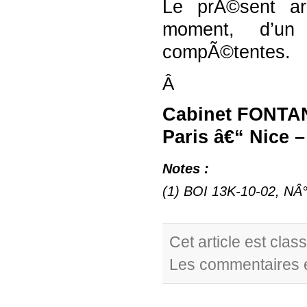
Le prÃ©sent ar
moment, d’un
compÃ©tentes.
Â
Cabinet FONT
Paris â€“ Nice –
Notes :
(1) BOI 13K-10-02, NÂ°
Cet article est cla
Les commentaires e