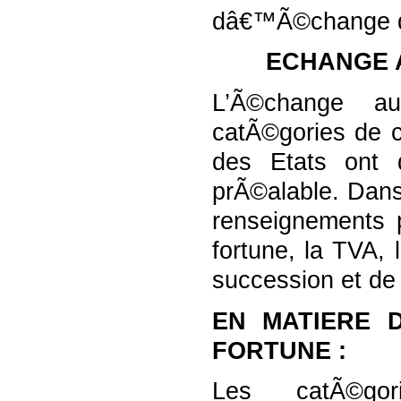
dâ€™Ã©change di
ECHANGE 
L’Ã©change au
catÃ©gories de c
des Etats ont
prÃ©alable. Dans
renseignements p
fortune, la TVA, 
succession et de
EN MATIERE 
FORTUNE :
Les catÃ©go