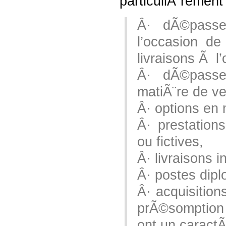
particuliÃ¨remen
Â· dÃ©passe
l’occasion d
livraisons Ã l
Â· dÃ©passem
matiÃ¨re de v
Â· options en 
Â· prestation
ou fictives,
Â· livraisons
Â· postes dipl
Â· acquisition
prÃ©somption 
ont un caractÃ¨