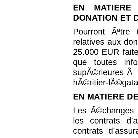
EN MATIERE 
DONATION ET 
Pourront Ãªtre 
relatives aux do
25.000 EUR faites
que toutes info
supÃ©rieures Ã 2
hÃ©ritier-lÃ©gatai
EN MATIERE DE
Les Ã©changes se
les contrats d’
contrats d’assu