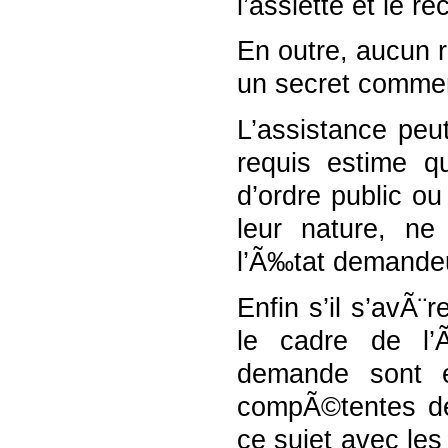
l’assiette et le 
En outre, aucun 
un secret commer
L’assistance peu
requis estime qu
d’ordre public ou
leur nature, ne
l’Ã‰tat demandeur
Enfin s’il s’avÃ
le cadre de l’
demande sont e
compÃ©tentes de
ce sujet avec le