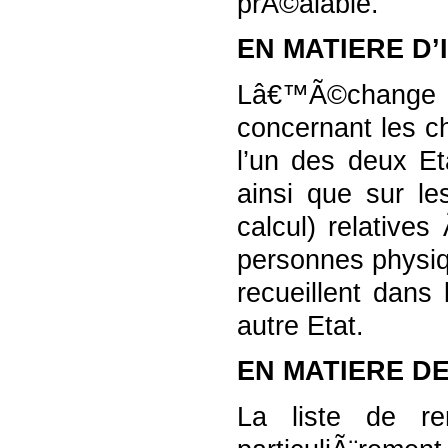
prÃ©alable.
EN MATIERE D
Lâ€™Ã©change 
concernant les 
l’un des deux Eta
ainsi que sur le
calcul) relative
personnes physiq
recueillent dans
autre Etat.
EN MATIERE D
La liste de r