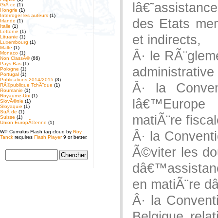
lâ€˜assistan
GrÃ¨ce
(1)
Hongrie
(1)
Interroger les auteurs
(1)
des Etats mem
Irlande
(1)
Italie
(1)
Lettonie
(1)
et indirects,
Lituanie
(1)
Luxembourg
(1)
Malte
(1)
Â· le RÃ¨glem
Monaco
(1)
Non ClassÃ©
(66)
Pays-Bas
(1)
administrative
Pologne
(1)
Portugal
(1)
Publications 2014/2015
(3)
Â· la Conven
RÃ©publique TchÃ¨que
(1)
Roumanie
(1)
Royaume-Uni
(1)
lâ€™Europe 
SlovÃ©nie
(1)
Slovaquie
(1)
SuÃ¨de
(1)
matiÃ¨re fiscal
Suisse
(1)
Union EuropÃ©enne
(1)
WP Cumulus Flash tag cloud by
Roy
Â· la Conventi
Tanck
requires
Flash Player
9 or better.
Ã©viter les do
dâ€™assistanc
en matiÃ¨re d
Â· la Convent
Belgique rel