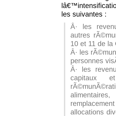
lâ€™intensifica
les suivantes :
Â· les revenu
autres rÃ©mun
10 et 11 de la
Â· les rÃ©mun
personnes vis
Â· les reven
capitaux e
rÃ©munÃ©rati
alimentaire
remplacement Â
allocations d