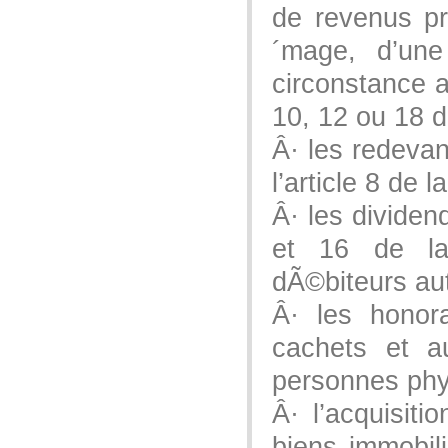
de revenus pr
´mage, d’une
circonstance a
10, 12 ou 18 
Â· les redeva
l’article 8 de
Â· les dividen
et 16 de l
dÃ©biteurs au
Â· les honora
cachets et 
personnes phy
Â· l’acquisit
biens immobil