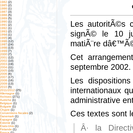
1982
(2)
1985
(2)
1986
(1)
1987
(3)
1988
(5)
1989
(5)
Les autoritÃ©s 
1990
(1)
1991
(2)
1992
(1)
signÃ© le 10 ju
1993
(2)
1994
(1)
1995
(4)
matiÃ¨re dâ€™Ã©
1996
(12)
1997
(24)
1998
(13)
1999
(7)
2000
(7)
Cet arrangement
2001
(12)
2002
(10)
2003
(19)
septembre 2002.
2004
(11)
2005
(10)
2006
(6)
2007
(17)
Les disposition
2008
(16)
2009
(13)
2010
(5)
internationaux q
2011/2012
(25)
Allemagne
(1)
Archives
(271)
administrative ent
Autriche
(1)
Belgique
(1)
Bulgarie
(1)
Chypre
(1)
Ces textes sont l
Conventions fiscales
(2)
Danemark
(1)
Espagne
(1)
Estonie
(1)
Â· la Direct
Etats-Unis
(1)
Finlande
(1)
France
(1)