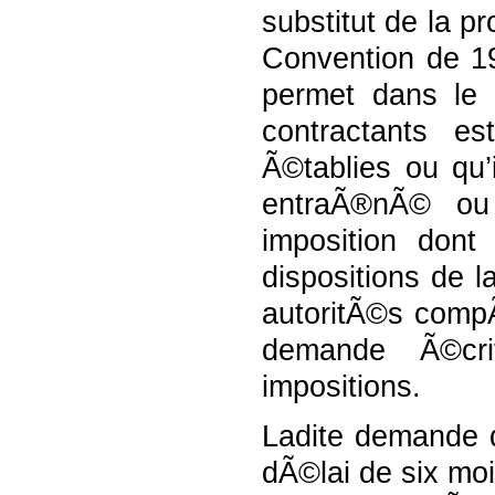
substitut de la p
Convention de 19
permet dans le
contractants e
Ã©tablies ou qu’
entraÃ®nÃ© ou 
imposition dont
dispositions de 
autoritÃ©s compÃ
demande Ã©cri
impositions.
Ladite demande d
dÃ©lai de six moi