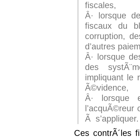
fiscales,
Â· lorsque d
fiscaux du b
corruption, d
d’autres paieme
Â· lorsque de
des systÃ¨m
impliquant le
Ã©vidence,
Â· lorsque e
l’acquÃ©reur o
Ã s’appliquer.
Ces contrÃ´les f