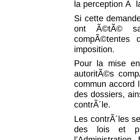
la perception Ã l
Si cette demande
ont Ã©tÃ© sai
compÃ©tentes d
imposition.
Pour la mise en
autoritÃ©s comp
commun accord le
des dossiers, ain
contrÃ´le.
Les contrÃ´les s
des lois et p
l’Administratio