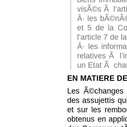
visÃ©s Ã l’art
Â· les bÃ©nÃ©
et 5 de la Co
l’article 7 de
Â· les informa
relatives Ã l
un Etat Ã char
EN MATIERE D
Les Ã©changes p
des assujettis qu
et sur les rembo
obtenus en appli