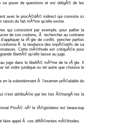
us se poser de questions et est obligÃ© de les
 avec le procÃ©dÃ© indirect qui consiste ici
 en raison du fait mÃªme qu’elle existe.
s qui consistent par exemple, pour pallier la
oucier de son contenu, Ã rechercher au contraire
’appliquer la rÃ¨gle de conflit, pencher parfois
us conforme Ã la tendance des impÃ©ratifs de sa
ommateurs. Cette mÃ©thode est critiquÃ©e pour
 grande libertÃ© qu’elle laisse au juge.
 au juge dans le libellÃ© mÃªme de la rÃ¨gle. Il
r tel ordre juridique ou tel autre que choisira le
ais en la subordonnant Ã l’examen prÃ©alable du
 n’est attribuÃ©e par les lois Ã©trangÃ¨res la
tional PrivÃ© oÃ¹ le lÃ©gislateur est beaucoup
ent faire appel Ã ces diffÃ©rentes mÃ©thodes.