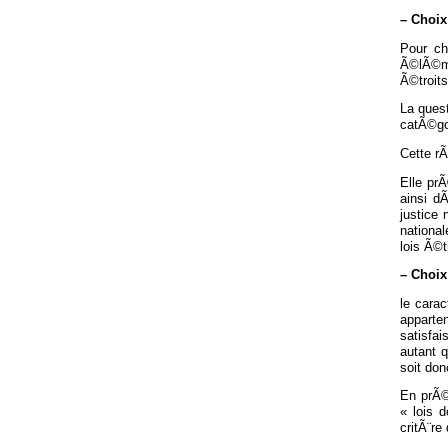
– Choix
Pour ch
Ã©lÃ©men
Ã©troits,
La quest
catÃ©gor
Cette rÃ
Elle prÃ
ainsi d
justice
national
lois Ã©
– Choix
le carac
apparte
satisfai
autant 
soit do
En prÃ©
« lois 
critÃ¨re