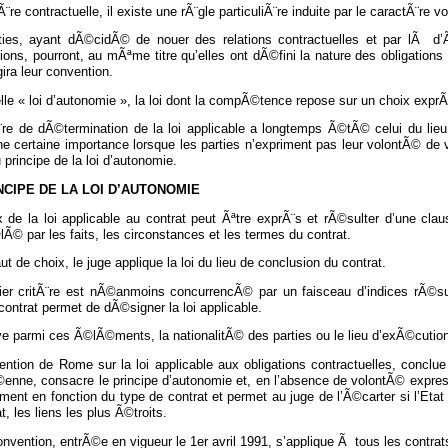
¨re contractuelle, il existe une rÃ¨gle particuliÃ¨re induite par le caractÃ¨re vo
ties, ayant dÃ©cidÃ© de nouer des relations contractuelles et par lÃ d’Ã
tions, pourront, au mÃªme titre qu’elles ont dÃ©fini la nature des obligations
ira leur convention.
le « loi d’autonomie », la loi dont la compÃ©tence repose sur un choix exprÃ¨
¨re de dÃ©termination de la loi applicable a longtemps Ã©tÃ© celui du lieu 
e certaine importance lorsque les parties n’expriment pas leur volontÃ© de vo
 principe de la loi d’autonomie.
NCIPE DE LA LOI D’AUTONOMIE
 de la loi applicable au contrat peut Ãªtre exprÃ¨s et rÃ©sulter d’une clau
© par les faits, les circonstances et les termes du contrat.
t de choix, le juge applique la loi du lieu de conclusion du contrat.
ier critÃ¨re est nÃ©anmoins concurrencÃ© par un faisceau d’indices rÃ©s
contrat permet de dÃ©signer la loi applicable.
e parmi ces Ã©lÃ©ments, la nationalitÃ© des parties ou le lieu d’exÃ©cution
ention de Rome sur la loi applicable aux obligations contractuelles, conc
nne, consacre le principe d’autonomie et, en l’absence de volontÃ© expresse o
ment en fonction du type de contrat et permet au juge de l’Ã©carter si l’Et
at, les liens les plus Ã©troits.
nvention, entrÃ©e en vigueur le 1er avril 1991, s’applique Ã tous les contrat