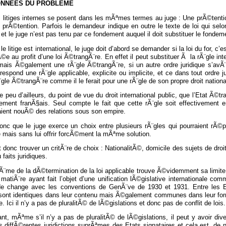
ONNEES DU PROBLEME
s litiges internes se posent dans les mÃªmes termes au juge : Une prÃ©tent
 prÃ©tention. Parfois le demandeur indique en outre le texte de loi qui selo
et le juge n’est pas tenu par ce fondement auquel il doit substituer le fondeme
le litige est international, le juge doit d’abord se demander si la loi du for, c’
e au profit d’une loi Ã©trangÃ¨re. En effet il peut substituer Ã la rÃ¨gle i
 mais Ã©galement une rÃ¨gle Ã©trangÃ¨re, si un autre ordre juridique s’av
rrespond une rÃ¨gle applicable, explicite ou implicite, et ce dans tout ordre 
¨gle Ã©trangÃ¨re comme il le ferait pour une rÃ¨gle de son propre droit nationa
te peu d’ailleurs, du point de vue du droit international public, que l’Etat Ã©t
ement franÃ§ais. Seul compte le fait que cette rÃ¨gle soit effectivement en
aient nouÃ© des relations sous son empire.
 donc que le juge exerce un choix entre plusieurs rÃ¨gles qui pourraient rÃ
mais sans lui offrir forcÃ©ment la mÃªme solution.
aut donc trouver un critÃ¨re de choix : NationalitÃ©, domicile des sujets de dro
 faits juridiques.
Ã¨me de la dÃ©termination de la loi applicable trouve Ã©videmment sa limite d
 matiÃ¨re ayant fait l’objet d’une unification lÃ©gislative internationale 
 de change avec les conventions de GenÃ¨ve de 1930 et 1931. Entre les E
sont identiques dans leur contenu mais Ã©galement communes dans leur forme. 
. Ici il n’y a pas de pluralitÃ© de lÃ©gislations et donc pas de conflit de lois.
t, mÃªme s’il n’y a pas de pluralitÃ© de lÃ©gislations, il peut y avoir div
s diffÃ©rentes juridictions suprÃªmes des Etats signataires et cela est, de n