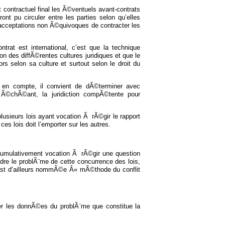
 contractuel final les Ã©ventuels avant-contrats
ont pu circuler entre les parties selon qu’elles
cceptations non Ã©quivoques de contracter les
ntrat est international, c’est que la technique
on des diffÃ©rentes cultures juridiques et que le
rs selon sa culture et surtout selon le droit du
 en compte, il convient de dÃ©terminer avec
s Ã©chÃ©ant, la juridiction compÃ©tente pour
plusieurs lois ayant vocation Ã rÃ©gir le rapport
es lois doit l’emporter sur les autres.
nt cumulativement vocation Ã rÃ©gir une question
dre le problÃ¨me de cette concurrence des lois,
le est d’ailleurs nommÃ©e Â« mÃ©thode du conflit
er les donnÃ©es du problÃ¨me que constitue la