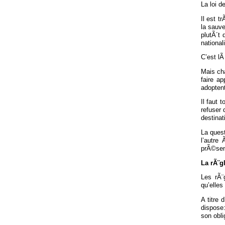
La loi d
Il est t
la sauve
plutÃ´t 
national
C’est lÃ
Mais cha
faire ap
adoptent
Il faut 
refuser
destinat
La quest
l’autre
prÃ©senc
La rÃ¨g
Les rÃ¨g
qu’elles
A titre 
dispose:
son obl