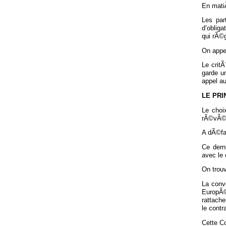
En matiÃ
Les par
d’obliga
qui rÃ©g
On appel
Le critÃ
garde un
appel au
LE PRI
Le choix
rÃ©vÃ©lÃ
A dÃ©fau
Ce dern
avec le 
On trouv
La conv
EuropÃ©e
rattache
le contr
Cette Co