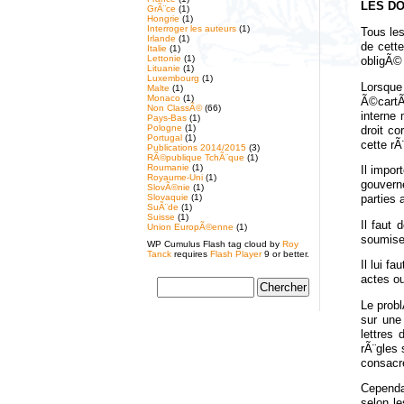
LES D
GrÃ¨ce
(1)
Hongrie
(1)
Interroger les auteurs
(1)
Tous le
Irlande
(1)
de cette
Italie
(1)
Lettonie
(1)
obligÃ© 
Lituanie
(1)
Luxembourg
(1)
Lorsque 
Malte
(1)
Monaco
(1)
Ã©cartÃ©
Non ClassÃ©
(66)
interne
Pays-Bas
(1)
Pologne
(1)
droit co
Portugal
(1)
cette rÃ
Publications 2014/2015
(3)
RÃ©publique TchÃ¨que
(1)
Roumanie
(1)
Il impor
Royaume-Uni
(1)
gouvern
SlovÃ©nie
(1)
Slovaquie
(1)
parties 
SuÃ¨de
(1)
Suisse
(1)
Il faut
Union EuropÃ©enne
(1)
soumise 
WP Cumulus Flash tag cloud by
Roy
Tanck
requires
Flash Player
9 or better.
Il lui f
actes ou
Le probl
sur une
lettres
rÃ¨gles 
consacre
Cependan
selon le