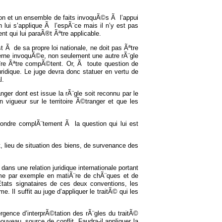
ion et un ensemble de faits invoquÃ©s Ã l’appui
n lui s’applique Ã l’espÃ¨ce mais il n’y est pas
nt qui lui paraÃ®t Ãªtre applicable.
est Ã de sa propre loi nationale, ne doit pas Ãªtre
nterne invoquÃ©e, non seulement une autre rÃ¨gle
Ã¨re Ãªtre compÃ©tent. Or, Ã toute question de
juridique. Le juge devra donc statuer en vertu de
l.
ranger dont est issue la rÃ¨gle soit reconnu par le
 vigueur sur le territoire Ã©tranger et que les
©pondre complÃ¨tement Ã la question qui lui est
it, lieu de situation des biens, de survenance des
ans une relation juridique internationale portant
comme par exemple en matiÃ¨re de chÃ¨ques et de
tats signataires de ces deux conventions, les
Il suffit au juge d’appliquer le traitÃ© qui les
ergence d’interprÃ©tation des rÃ¨gles du traitÃ©
ouveau, source de conflit. Faudra-il appliquer la