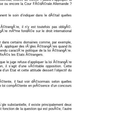
aise ou encore la Cour FÃ©dÃ©rale Allemande ?
ent le soin d’indiquer dans le dÃ©tail quelles
 Ã©trangÃ¨re, il n’y est toutefois pas obligÃ©.
ngÃ¨re mÃªme fondÃ©e sur le droit international
er dans certains domaines comme, par exemple,
e Ã appliquer des rÃ¨gles Ã©trangÃ¨res quand ils
tendu caractÃ¨re politique de la loi Ã©trangÃ¨re.
 fixÃ©s les Etats Ã©trangers.
que le juge refuse d’appliquer la loi Ã©trangÃ¨re
, il s’agit d’une vÃ©ritable opposition. Cette
d’un Etat et cette attitude dessert l’objectif du
©tente, il faut voir dÃ©sormais selon quelles
elle loi compÃ©tente en prÃ©sence d’un concours
¨gle substantielle, il existe principalement deux
 fonction de la question qui est posÃ©e, l’autre