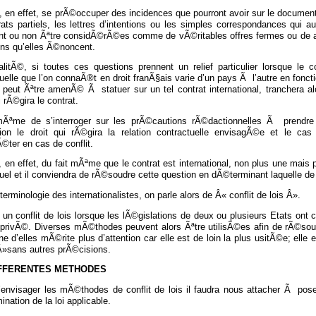
a, en effet, se prÃ©occuper des incidences que pourront avoir sur le document
ats partiels, les lettres d’intentions ou les simples correspondances qui aur
ent ou non Ãªtre considÃ©rÃ©es comme de vÃ©ritables offres fermes ou de a
ons qu’elles Ã©noncent.
litÃ©, si toutes ces questions prennent un relief particulier lorsque le co
uelle que l’on connaÃ®t en droit franÃ§ais varie d’un pays Ã l’autre en foncti
 peut Ãªtre amenÃ© Ã statuer sur un tel contrat international, tranchera alo
 rÃ©gira le contrat.
Ãªme de s’interroger sur les prÃ©cautions rÃ©dactionnelles Ã prendre
ion le droit qui rÃ©gira la relation contractuelle envisagÃ©e et le ca
rÃ©ter en cas de conflit.
e, en effet, du fait mÃªme que le contrat est international, non plus une mais 
uel et il conviendra de rÃ©soudre cette question en dÃ©terminant laquelle de c
terminologie des internationalistes, on parle alors de Â« conflit de lois Â».
e un conflit de lois lorsque les lÃ©gislations de deux ou plusieurs Etats o
t privÃ©. Diverses mÃ©thodes peuvent alors Ãªtre utilisÃ©es afin de rÃ©sou
ne d’elles mÃ©rite plus d’attention car elle est de loin la plus usitÃ©e; el
 Â»sans autres prÃ©cisions.
IFFERENTES METHODES
’envisager les mÃ©thodes de conflit de lois il faudra nous attacher Ã pos
nation de la loi applicable.