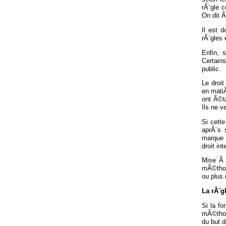
rÃ¨gle 
On dit Ã
Il est 
rÃ¨gles 
Enfin, 
Certain
public.
Le droi
en matiÃ
ont Ã©tÃ
Ils ne v
Si cette
aprÃ¨s 
marque d
droit in
Mise Ã 
mÃ©thode
ou plus 
La rÃ¨g
Si la fo
mÃ©thode
du but d