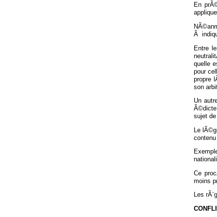
En prÃ©
applique
NÃ©anmo
Ã indiqu
Entre l
neutrali
quelle e
pour ce
propre 
son arbi
Un autre
Ã©dicte 
sujet de
Le lÃ©g
contenu 
Exemple
nationa
Ce proc
moins p
Les rÃ¨g
CONFLI