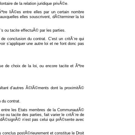
lontaire de la relation juridique privÃ©e.
ªtre liÃ©es entre elles par un certain nombre
 auxquelles elles souscrivent, dÃ©terminer la loi
s ou tacite effectuÃ© par les parties.
de conclusion du contrat. C’est un critÃ¨re qui
ir s’appliquer une autre loi et ne font donc pas
se de choix de la loi, ou encore tacite et Ãªtre
ultant d’autres Ã©lÃ©ments dont la proximitÃ©
 du contrat.
lue entre les Etats membres de la CommunautÃ©
u tacite des parties, fait varier le critÃ¨re de
at dÃ©signÃ© n’est pas celui qui prÃ©sente avec
s conclus postÃ©rieurement et constitue le Droit