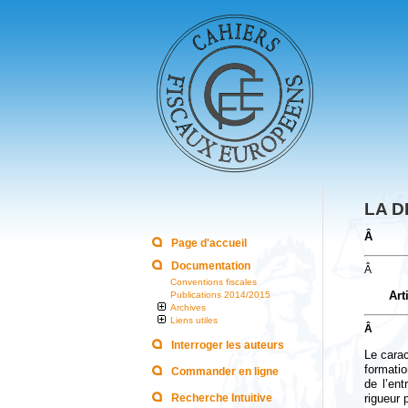
LA D
Â
Page d'accueil
Documentation
Â
Conventions fiscales
Art
Publications 2014/2015
Archives
Liens utiles
Â
Interroger les auteurs
Le carac
formati
Commander en ligne
de l’en
Recherche Intuitive
rigueur p