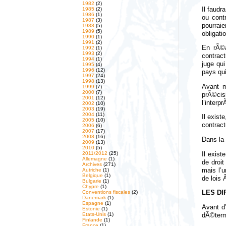
1982
(2)
Il faudr
1985
(2)
1986
(1)
ou contr
1987
(3)
pourrai
1988
(5)
1989
(5)
obligati
1990
(1)
1991
(2)
En rÃ©a
1992
(1)
1993
(2)
contract
1994
(1)
juge qui
1995
(4)
1996
(12)
pays qui
1997
(24)
1998
(13)
Avant m
1999
(7)
2000
(7)
prÃ©cis
2001
(12)
l’interp
2002
(10)
2003
(19)
2004
(11)
Il exist
2005
(10)
contract
2006
(6)
2007
(17)
2008
(16)
Dans la 
2009
(13)
2010
(5)
2011/2012
(25)
Il exist
Allemagne
(1)
de droi
Archives
(271)
mais l’u
Autriche
(1)
Belgique
(1)
de lois
Bulgarie
(1)
Chypre
(1)
Conventions fiscales
(2)
LES D
Danemark
(1)
Espagne
(1)
Avant d
Estonie
(1)
Etats-Unis
(1)
dÃ©termi
Finlande
(1)
France
(1)