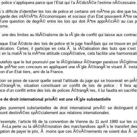
e police s’appliquera parce que l’Etat qui l’a Ã©dictÃ©e l’estime nÃ©cessaire.
rÃ¨s difficile d’identifier les lois de police et certains ont mÃªme pu dire que
garde des intÃ©rÃªts Ã©conomiques et sociaux d’un Etat pouvaient Ãªtre rang
d’une question de degrÃ© entre les lois qui doit Ãªtre apprÃ©ciÃ© au cas par
isme.
 une des limites au libÃ©ralisme de la rÃ¨gle de conflit qui laisse aux contract
que Etat Ã©dicte des lois de police et le juge franÃ§ais qui se trouve en p
plication. Certes, il participe en cela Ã la rÃ©alisation des buts que s’es
 en la matiÃ¨re la mÃªme attitude coopÃ©rative, cela facilite une harmonisati
toutefois que le but poursuivi par le lÃ©gislateur Ã©tranger paraisse lÃ©gitime
 de prÃªter son concours en appliquant une rÃ¨gle Ã©trangÃ¨re visant Ã ins
ion d’un Etat tiers, ami de la France.
ion se pose de savoir quelle serait l’attitude du juge qui se trouverait en pr
 Ã©trangÃ¨re, situation constituant un conflit de lois de police : Il fera
e d’un conflit entre des lois de polices Ã©trangÃ¨res, il lui faudra en sacrifier
le de droit international privÃ© est une rÃ¨gle substantielle
les purement substantielles de droit international privÃ© se distinguent de
 sont destinÃ©es spÃ©cialement aux relations internationales.
d’exemple, l’article 66 de la convention de Vienne du 11 avril 1980 sur les 
 Â«La perte ou la dÃ©tÃ©rioration des marchandises aprÃ¨s le transfert des 
igation de payer le prix, Ã moins que ces Ã©vÃ©nements ne soient dus Ã un