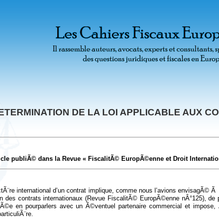
ETERMINATION DE LA LOI APPLICABLE AUX 
icle publiÃ© dans la Revue « FiscalitÃ© EuropÃ©enne et Droit Internatio
tÃ¨re international d’un contrat implique, comme nous l’avions envisagÃ© Ã 
on des contrats internationaux (Revue FiscalitÃ© EuropÃ©enne nÂ°125), de 
trÃ©e en pourparlers avec un Ã©ventuel partenaire commercial et impose, Ã 
articuliÃ¨re.