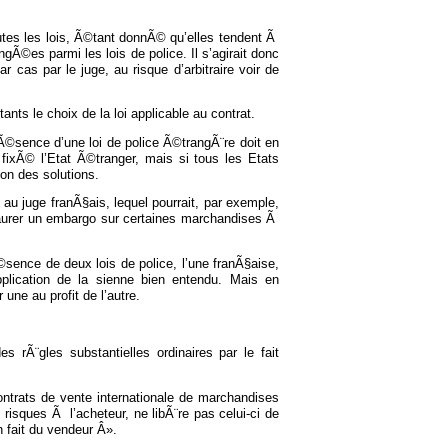
 toutes les lois, Ã©tant donnÃ© qu’elles tendent Ã
Ã©es parmi les lois de police. Il s’agirait donc
 cas par le juge, au risque d’arbitraire voir de
ants le choix de la loi applicable au contrat.
rÃ©sence d’une loi de police Ã©trangÃ¨re doit en
t fixÃ© l’Etat Ã©tranger, mais si tous les Etats
on des solutions.
 au juge franÃ§ais, lequel pourrait, par exemple,
taurer un embargo sur certaines marchandises Ã
Ã©sence de deux lois de police, l’une franÃ§aise,
 application de la sienne bien entendu. Mais en
 une au profit de l’autre.
s rÃ¨gles substantielles ordinaires par le fait
contrats de vente internationale de marchandises
risques Ã l’acheteur, ne libÃ¨re pas celui-ci de
 fait du vendeur Â».