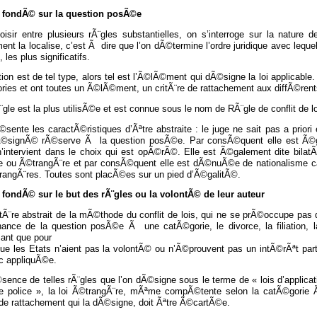
 fondÃ© sur la question posÃ©e
oisir entre plusieurs rÃ¨gles substantielles, on s’interroge sur la nature
t la localise, c’est Ã dire que l’on dÃ©termine l’ordre juridique avec lequel
 les plus significatifs.
ion est de tel type, alors tel est l’Ã©lÃ©ment qui dÃ©signe la loi applicabl
ies et ont toutes un Ã©lÃ©ment, un critÃ¨re de rattachement aux diffÃ©rents
¨gle est la plus utilisÃ©e et est connue sous le nom de RÃ¨gle de conflit de l
©sente les caractÃ©ristiques d’Ãªtre abstraite : le juge ne sait pas a priori e
Ã©signÃ© rÃ©serve Ã la question posÃ©e. Par consÃ©quent elle est Ã©g
 n’intervient dans le choix qui est opÃ©rÃ©. Elle est Ã©galement dite bilat
e ou Ã©trangÃ¨re et par consÃ©quent elle est dÃ©nuÃ©e de nationalisme car e
trangÃ¨res. Toutes sont placÃ©es sur un pied d’Ã©galitÃ©.
 fondÃ© sur le but des rÃ¨gles ou la volontÃ© de leur auteur
tÃ¨re abstrait de la mÃ©thode du conflit de lois, qui ne se prÃ©occupe pas 
nance de la question posÃ©e Ã une catÃ©gorie, le divorce, la filiation, la
sant que pour
que les Etats n’aient pas la volontÃ© ou n’Ã©prouvent pas un intÃ©rÃªt part
nc appliquÃ©e.
sence de telles rÃ¨gles que l’on dÃ©signe sous le terme de « lois d’appli
de police », la loi Ã©trangÃ¨re, mÃªme compÃ©tente selon la catÃ©gorie Ã
 de rattachement qui la dÃ©signe, doit Ãªtre Ã©cartÃ©e.