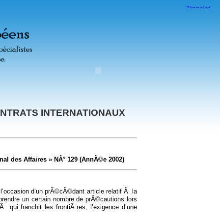
CONTRATS INTERNATIONAUX
nal des Affaires » NÂ° 129 (AnnÃ©e 2002)
l’occasion d’un prÃ©cÃ©dant article relatif Ã la
prendre un certain nombre de prÃ©cautions lors
qui franchit les frontiÃ¨res, l’exigence d’une