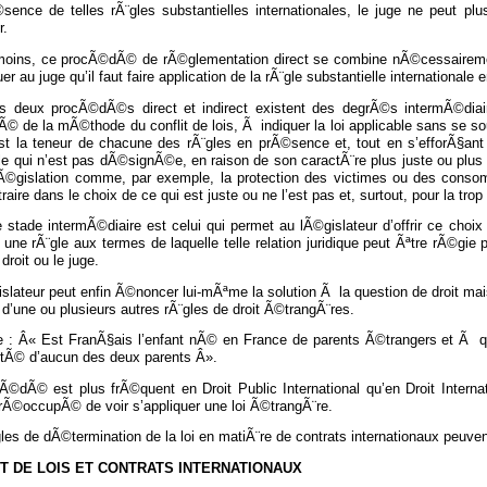
sence de telles rÃ¨gles substantielles internationales, le juge ne peut pl
r.
ins, ce procÃ©dÃ© de rÃ©glementation direct se combine nÃ©cessairement
er au juge qu’il faut faire application de la rÃ¨gle substantielle internationale
es deux procÃ©dÃ©s direct et indirect existent des degrÃ©s intermÃ©diaire
tÃ© de la mÃ©thode du conflit de lois, Ã indiquer la loi applicable sans se s
st la teneur de chacune des rÃ¨gles en prÃ©sence et, tout en s’efforÃ§ant d
lle qui n’est pas dÃ©signÃ©e, en raison de son caractÃ¨re plus juste ou pl
lÃ©gislation comme, par exemple, la protection des victimes ou des cons
traire dans le choix de ce qui est juste ou ne l’est pas et, surtout, pour la trop
 stade intermÃ©diaire est celui qui permet au lÃ©gislateur d’offrir ce choix
une rÃ¨gle aux termes de laquelle telle relation juridique peut Ãªtre rÃ©gie pa
 droit ou le juge.
islateur peut enfin Ã©noncer lui-mÃªme la solution Ã la question de droit m
d’une ou plusieurs autres rÃ¨gles de droit Ã©trangÃ¨res.
 : Â« Est FranÃ§ais l’enfant nÃ© en France de parents Ã©trangers et Ã qui
litÃ© d’aucun des deux parents Â».
Ã©dÃ© est plus frÃ©quent en Droit Public International qu’en Droit Interna
rÃ©occupÃ© de voir s’appliquer une loi Ã©trangÃ¨re.
les de dÃ©termination de la loi en matiÃ¨re de contrats internationaux peuv
T DE LOIS ET CONTRATS INTERNATIONAUX