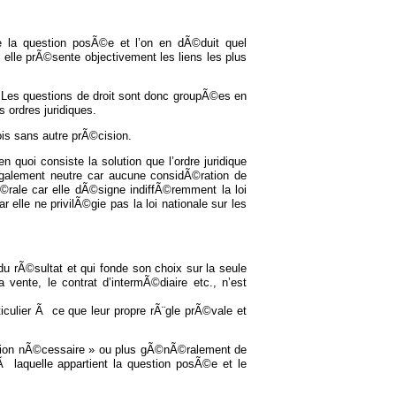
 de la question posÃ©e et l’on en dÃ©duit quel
 elle prÃ©sente objectivement les liens les plus
e. Les questions de droit sont donc groupÃ©es en
 ordres juridiques.
ois sans autre prÃ©cision.
n quoi consiste la solution que l’ordre juridique
alement neutre car aucune considÃ©ration de
Ã©rale car elle dÃ©signe indiffÃ©remment la loi
lle ne privilÃ©gie pas la loi nationale sur les
du rÃ©sultat et qui fonde son choix sur la seule
 vente, le contrat d’intermÃ©diaire etc., n’est
iculier Ã ce que leur propre rÃ¨gle prÃ©vale et
cation nÃ©cessaire » ou plus gÃ©nÃ©ralement de
 laquelle appartient la question posÃ©e et le