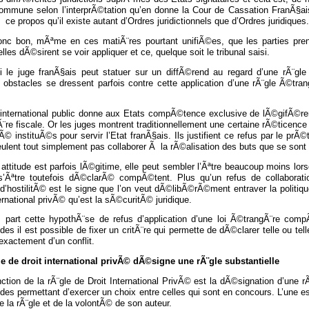
commune selon l’interprÃ©tation qu’en donne la Cour de Cassation FranÃ§
 ce propos qu’il existe autant d’Ordres juridictionnels que d’Ordres juridiques.
donc bon, mÃªme en ces matiÃ¨res pourtant unifiÃ©es, que les parties prenn
elles dÃ©sirent se voir appliquer et ce, quelque soit le tribunal saisi.
si le juge franÃ§ais peut statuer sur un diffÃ©rend au regard d’une rÃ¨gle
s obstacles se dressent parfois contre cette application d’une rÃ¨gle Ã©tra
t international public donne aux Etats compÃ©tence exclusive de lÃ©gifÃ©r
¨re fiscale. Or les juges montrent traditionnellement une certaine rÃ©ticenc
© instituÃ©s pour servir l’Etat franÃ§ais. Ils justifient ce refus par le prÃ©
eulent tout simplement pas collaborer Ã la rÃ©alisation des buts que se sont
 attitude est parfois lÃ©gitime, elle peut sembler l’Ãªtre beaucoup moins lors
s’Ãªtre toutefois dÃ©clarÃ© compÃ©tent. Plus qu’un refus de collaboration
’hostilitÃ© est le signe que l’on veut dÃ©libÃ©rÃ©ment entraver la politique 
ternational privÃ© qu’est la sÃ©curitÃ© juridique.
part cette hypothÃ¨se de refus d’application d’une loi Ã©trangÃ¨re compÃ
s il est possible de fixer un critÃ¨re qui permette de dÃ©clarer telle ou t
exactement d’un conflit.
le de droit international privÃ© dÃ©signe une rÃ¨gle substantielle
nction de la rÃ¨gle de Droit International PrivÃ© est la dÃ©signation d’une rÃ
s permettant d’exercer un choix entre celles qui sont en concours. L’une est
e la rÃ¨gle et de la volontÃ© de son auteur.