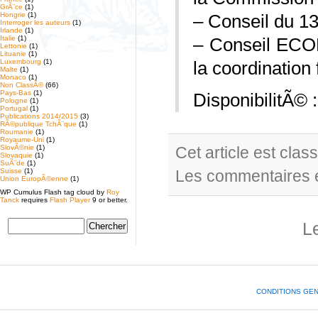
GrÃ¨ce
(1)
Hongrie
(1)
– Conseil du 1
Interroger les auteurs
(1)
Irlande
(1)
Italie
(1)
– Conseil ECO
Lettonie
(1)
Lituanie
(1)
Luxembourg
(1)
la coordination 
Malte
(1)
Monaco
(1)
Non ClassÃ©
(66)
Pays-Bas
(1)
DisponibilitÃ© 
Pologne
(1)
Portugal
(1)
Publications 2014/2015
(3)
RÃ©publique TchÃ¨que
(1)
Roumanie
(1)
Royaume-Uni
(1)
SlovÃ©nie
(1)
Cet article est cla
Slovaquie
(1)
SuÃ¨de
(1)
Suisse
(1)
Les commentaires e
Union EuropÃ©enne
(1)
WP Cumulus Flash tag cloud by
Roy
Tanck
requires
Flash Player
9 or better.
L
CONDITIONS GE