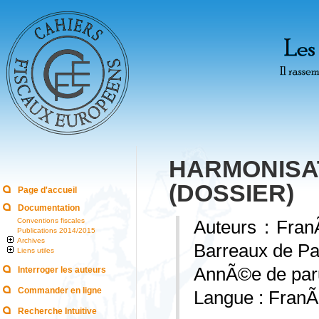
HARMONISA
(DOSSIER)
Page d'accueil
Documentation
Conventions fiscales
Auteurs : Fr
Publications 2014/2015
Archives
Barreaux de Par
Liens utiles
AnnÃ©e de paru
Interroger les auteurs
Commander en ligne
Langue : FranÃ
Recherche Intuitive