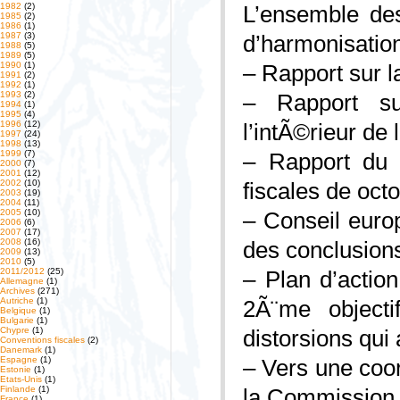
1982
(2)
L’ensemble des
1985
(2)
1986
(1)
1987
(3)
d’harmonisation
1988
(5)
1989
(5)
1990
(1)
– Rapport sur l
1991
(2)
1992
(1)
1993
(2)
– Rapport su
1994
(1)
1995
(4)
1996
(12)
l’intÃ©rieur de
1997
(24)
1998
(13)
1999
(7)
– Rapport du P
2000
(7)
2001
(12)
2002
(10)
fiscales de oct
2003
(19)
2004
(11)
2005
(10)
– Conseil euro
2006
(6)
2007
(17)
2008
(16)
des conclusions
2009
(13)
2010
(5)
2011/2012
(25)
– Plan d’actio
Allemagne
(1)
Archives
(271)
Autriche
(1)
2Ã¨me objecti
Belgique
(1)
Bulgarie
(1)
Chypre
(1)
distorsions qui
Conventions fiscales
(2)
Danemark
(1)
Espagne
(1)
– Vers une coo
Estonie
(1)
Etats-Unis
(1)
Finlande
(1)
la Commission 
France
(1)