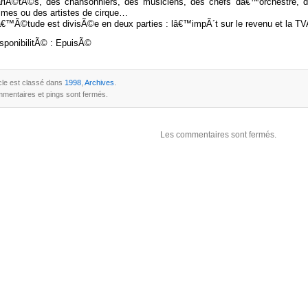
riÃ©tÃ©s, des chansonniers, des musiciens, des chefs dâ€™orchestre, d
mes ou des artistes de cirque…
€™Ã©tude est divisÃ©e en deux parties : lâ€™impÃ´t sur le revenu et la TV
sponibilitÃ© : EpuisÃ©
icle est classé dans
1998
,
Archives
.
mentaires et pings sont fermés.
Les commentaires sont fermés.