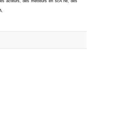
es acteurs, des metteurs en scÃ¨ne, des
A.