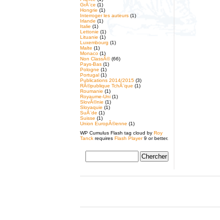
GrÃ¨ce
(1)
Hongrie
(1)
Interroger les auteurs
(1)
Irlande
(1)
Italie
(1)
Lettonie
(1)
Lituanie
(1)
Luxembourg
(1)
Malte
(1)
Monaco
(1)
Non ClassÃ©
(66)
Pays-Bas
(1)
Pologne
(1)
Portugal
(1)
Publications 2014/2015
(3)
RÃ©publique TchÃ¨que
(1)
Roumanie
(1)
Royaume-Uni
(1)
SlovÃ©nie
(1)
Slovaquie
(1)
SuÃ¨de
(1)
Suisse
(1)
Union EuropÃ©enne
(1)
WP Cumulus Flash tag cloud by
Roy
Tanck
requires
Flash Player
9 or better.