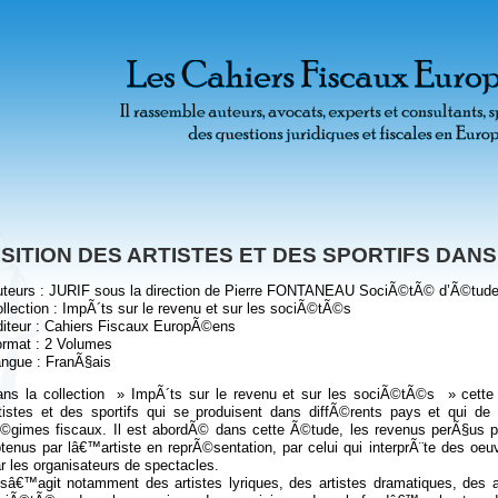
SITION DES ARTISTES ET DES SPORTIFS DAN
teurs : JURIF sous la direction de Pierre FONTANEAU SociÃ©tÃ© d’Ã©tudes j
llection : ImpÃ´ts sur le revenu et sur les sociÃ©tÃ©s
iteur : Cahiers Fiscaux EuropÃ©ens
rmat : 2 Volumes
ngue : FranÃ§ais
ns la collection » ImpÃ´ts sur le revenu et sur les sociÃ©tÃ©s » cette Ã
tistes et des sportifs qui se produisent dans diffÃ©rents pays et qui 
©gimes fiscaux. Il est abordÃ© dans cette Ã©tude, les revenus perÃ§us par
tenus par lâ€™artiste en reprÃ©sentation, par celui qui interprÃ¨te des oe
r les organisateurs de spectacles.
 sâ€™agit notamment des artistes lyriques, des artistes dramatiques, des 