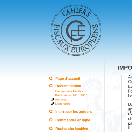
IMPO
Au
Page d'accueil
Co
Documentation
Ed
Fo
Conventions fiscales
Publications 2014/2015
La
Archives
Liens utiles
Da
ar
Interroger les auteurs
rÃ
ob
Commander en ligne
pa
Il
Recherche Intuitive