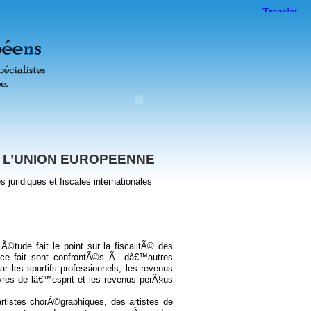
S L’UNION EUROPEENNE
uridiques et fiscales internationales
©tude fait le point sur la fiscalitÃ© des
de ce fait sont confrontÃ©s Ã dâ€™autres
 les sportifs professionnels, les revenus
uvres de lâ€™esprit et les revenus perÃ§us
artistes chorÃ©graphiques, des artistes de