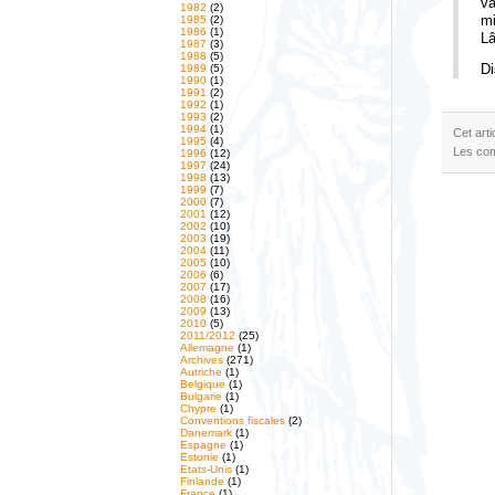
va
1982
(2)
mi
1985
(2)
1986
(1)
Lâ
1987
(3)
1988
(5)
1989
(5)
Di
1990
(1)
1991
(2)
1992
(1)
1993
(2)
1994
(1)
Cet art
1995
(4)
Les com
1996
(12)
1997
(24)
1998
(13)
1999
(7)
2000
(7)
2001
(12)
2002
(10)
2003
(19)
2004
(11)
2005
(10)
2006
(6)
2007
(17)
2008
(16)
2009
(13)
2010
(5)
2011/2012
(25)
Allemagne
(1)
Archives
(271)
Autriche
(1)
Belgique
(1)
Bulgarie
(1)
Chypre
(1)
Conventions fiscales
(2)
Danemark
(1)
Espagne
(1)
Estonie
(1)
Etats-Unis
(1)
Finlande
(1)
France
(1)