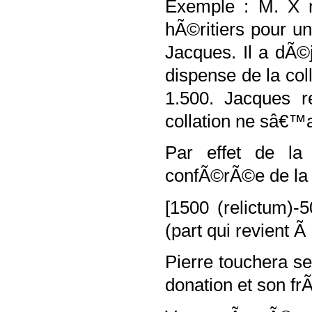
Exemple : M. X 
hÃ©ritiers pour un
Jacques. Il a dÃ©
dispense de la co
1.500. Jacques r
collation ne sâ€™a
Par effet de la 
confÃ©rÃ©e de la 
[1500 (relictum)-
(part qui revient 
Pierre touchera s
donation et son fr