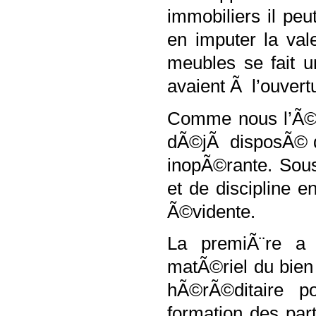
immobiliers il
peu
en imputer la val
meubles se fait u
avaient Ã l’ouvert
Comme nous l’Ã©
dÃ©jÃ disposÃ© de 
inopÃ©rante. Sou
et de discipline e
Ã©vidente.
La premiÃ¨re a 
matÃ©riel du bie
hÃ©rÃ©ditaire p
formation des par