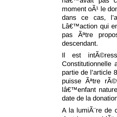
nâ€™avait pas c
moment oÃ¹ le don
dans ce cas, l’
a
L
â€™action qui en
pas Ãªtre prop
descendant.
Il est intÃ©re
Constitutionnelle
partie de l’article
8
puisse Ãªtre rÃ
lâ€™enfant nature
date de la donation
A la lumiÃ¨re de c