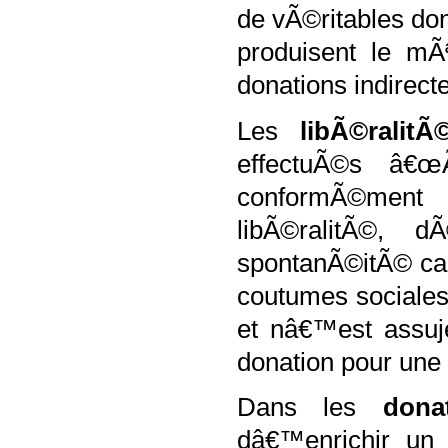
de vÃ©ritables dona
produisent le mÃ
donations indirect
Les
libÃ©ralit
effectuÃ©s â€
conformÃ©ment 
libÃ©ralitÃ©, 
spontanÃ©itÃ© ca
coutumes sociales
et nâ€™est assuje
donation pour une 
Dans les
dona
dâ€™enrichir un b