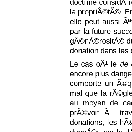
doctrine considÃ¨
la propriÃ©tÃ©. En
elle peut aussi 
par la future succ
gÃ©nÃ©rositÃ© 
donation dans les
Le cas oÃ¹ le
de 
encore plus danger
comporte un Ã©qui
mal que la rÃ©gle
au moyen de cade
prÃ©voit Ã trave
donations, les hÃ©