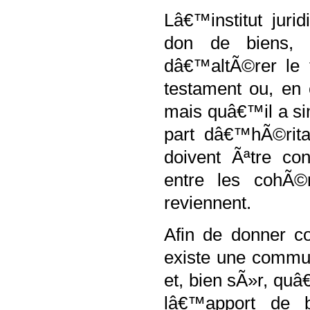
Lâ€™institut jur
don de biens,
dâ€™altÃ©rer le 
testament ou, en 
mais quâ€™il a si
part dâ€™hÃ©rita
doivent Ãªtre co
entre les cohÃ©r
reviennent.
Afin de donner co
existe une commun
et, bien sÃ»r, quâ
lâ€™apport de b