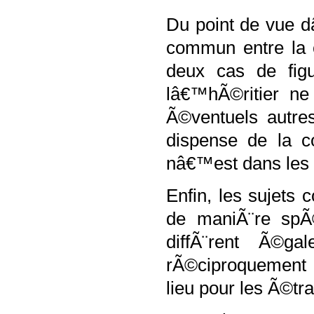
Du point de vue d
commun entre la c
deux cas de figu
lâ€™hÃ©ritier ne
Ã©ventuels autre
dispense de la c
nâ€™est dans les l
Enfin, les sujets 
de maniÃ¨re spÃ©c
diffÃ¨rent
Ã©gal
rÃ©ciproquement 
lieu
pour les Ã©tr