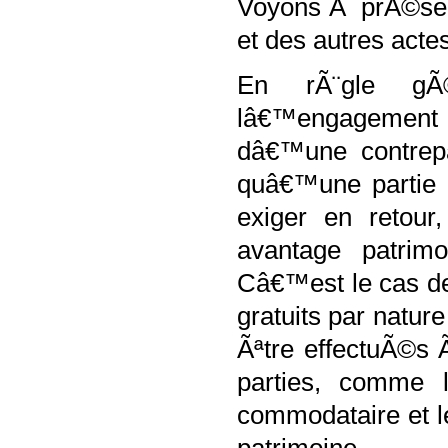
Voyons Ã prÃ©sent
et des autres acte
En rÃ¨gle gÃ©
lâ€™engagement 
dâ€™une contrepa
quâ€™une partie c
exiger en retour
avantage patrimo
Câ€™est le cas d
gratuits par natu
Ãªtre effectuÃ©s 
parties, comme 
commodataire et l