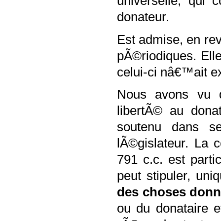
universelle, qui 
donateur.
Est admise, en rev
pÃ©riodiques. Ell
celui-ci nâ€™ait 
Nous avons vu 
libertÃ© au dona
soutenu dans se
l
Ã©gislateur. La c
791 c.c. est parti
peut stipuler, un
des choses
don
ou du donataire e