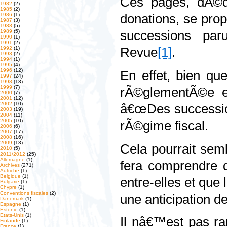
Ces pages, dÃ©di
1982
(2)
1985
(2)
1986
(1)
donations, se prop
1987
(3)
1988
(5)
1989
(5)
successions pa
1990
(1)
1991
(2)
1992
(1)
Revue
[1]
.
1993
(2)
1994
(1)
1995
(4)
1996
(12)
En effet, bien qu
1997
(24)
1998
(13)
1999
(7)
rÃ©glementÃ©e en 
2000
(7)
2001
(12)
2002
(10)
â€œDes successio
2003
(19)
2004
(11)
2005
(10)
rÃ©gime fiscal.
2006
(6)
2007
(17)
2008
(16)
2009
(13)
Cela pourrait sem
2010
(5)
2011/2012
(25)
Allemagne
(1)
fera comprendre q
Archives
(271)
Autriche
(1)
Belgique
(1)
entre-elles et que
Bulgarie
(1)
Chypre
(1)
Conventions fiscales
(2)
une anticipation de
Danemark
(1)
Espagne
(1)
Estonie
(1)
Etats-Unis
(1)
Il nâ€™est pas ra
Finlande
(1)
France
(1)