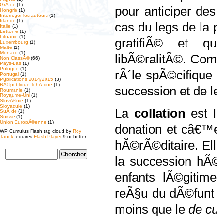
GrÃ¨ce
(1)
pour anticiper de
Hongrie
(1)
Interroger les auteurs
(1)
Irlande
(1)
cas du legs de la
Italie
(1)
Lettonie
(1)
Lituanie
(1)
gratifiÃ© et q
Luxembourg
(1)
Malte
(1)
Monaco
(1)
libÃ©ralitÃ©. Com
Non ClassÃ©
(66)
Pays-Bas
(1)
Pologne
(1)
rÃ´le spÃ©cifique
Portugal
(1)
Publications 2014/2015
(3)
RÃ©publique TchÃ¨que
(1)
succession et de l
Roumanie
(1)
Royaume-Uni
(1)
SlovÃ©nie
(1)
Slovaquie
(1)
La
collation
est 
SuÃ¨de
(1)
Suisse
(1)
Union EuropÃ©enne
(1)
donation et câ€™e
WP Cumulus Flash tag cloud by
Roy
Tanck
requires
Flash Player
9 or better.
hÃ©rÃ©ditaire. El
la succession hÃ
enfants lÃ©gitim
reÃ§u du dÃ©funt 
moins que le
de c