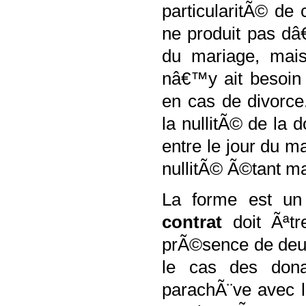
particularitÃ© de 
ne produit pas dâ
du mariage, ma
nâ€™y ait besoin
en cas de divorce
la nullitÃ© de la d
entre le jour du m
nullitÃ© Ã©tant m
La forme est un
contrat
doit Ãªtr
prÃ©sence de de
le cas des dona
parachÃ¨ve avec l