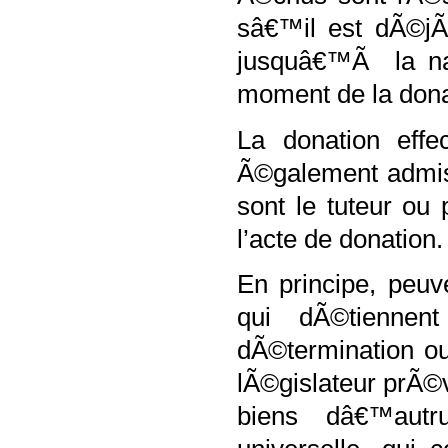
sâ€™il est dÃ©jÃ
jusquâ€™Ã la na
moment de la dona
La donation effe
Ã©galement admise
sont le tuteur ou 
l’acte de donation.
En principe, peuv
qui dÃ©tiennent
dÃ©termination ou
lÃ©gislateur prÃ©vo
biens dâ€™autr