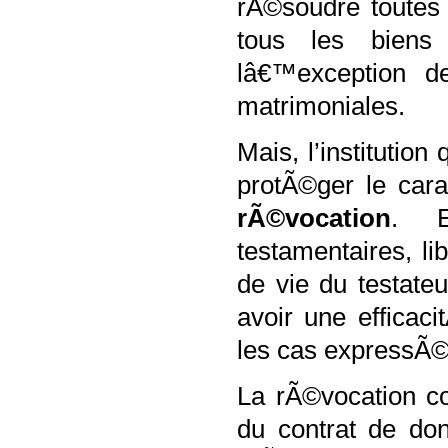
rÃ©soudre toutes 
tous les biens
lâ€™exception de
matrimoniales.
Mais, l’institution
protÃ©ger le carac
rÃ©vocation
. E
testamentaires, l
de vie du testate
avoir une efficac
les cas expressÃ©
La rÃ©vocation co
du contrat de do