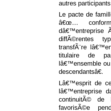
autres participants
Le pacte de famill
â€œ… conform
dâ€™entreprise Ã
diffÃ©rentes t
transfÃ¨re lâ€™e
titulaire de p
lâ€™ensemble ou u
descendantsâ€.
Lâ€™esprit de cet
lâ€™entreprise d
continuitÃ© de l
favorisÃ©e pe