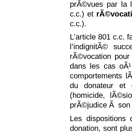
prÃ©vues par la 
c.c.) et
rÃ©vocat
c.c.).
L’article
801 c.c. f
l’indignitÃ© su
rÃ©vocation pour
dans les cas oÃ¹
comportements lÃ
du donateur et 
(homicide, lÃ©si
prÃ©judice Ã son 
Les dispositions 
donation, sont plu