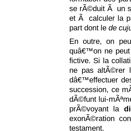
se rÃ©duit Ã un s
et Ã calculer la p
part dont le
de cuj
En outre, on peu
quâ€™on ne peut 
fictive. Si la col
ne pas altÃ©rer 
dâ€™effectuer des 
succession, ce m
dÃ©funt lui-mÃªme
prÃ©voyant la
d
exonÃ©ration con
testament.