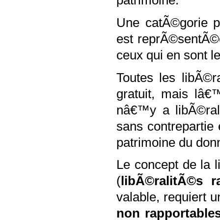
patrimoine.
Une catÃ©gorie pa
est reprÃ©sentÃ©
ceux qui en sont l
Toutes les libÃ©r
gratuit, mais lâ€
nâ€™y a libÃ©rali
sans contrepartie 
patrimoine du donn
Le concept de la 
(
libÃ©ralitÃ©s 
valable, requiert 
non rapportable