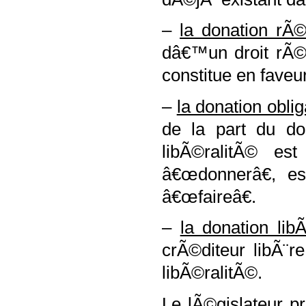
–
la donation rÃ©e
dâ€™un droit rÃ©e
constitue en faveur
–
la donation oblig
de la part du do
libÃ©ralitÃ© es
â€œdonnerâ€, es
â€œfaireâ€.
–
la donation lib
crÃ©diteur libÃ¨r
libÃ©ralitÃ©.
Le lÃ©gislateur pr