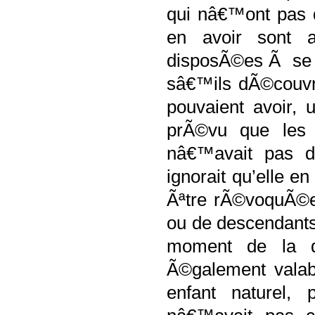
qui
nâ€™ont pas 
en avoir sont a
disposÃ©es
Ã se d
sâ€™ils dÃ©couvra
pouvaient avoir,
prÃ©vu que les 
nâ€™avait pas 
ignorait qu’elle
en
Ãªtre rÃ©voquÃ©es
ou de descendants
moment de la d
Ã©galement valabl
enfant naturel,