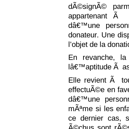
dÃ©signÃ© parmi
appartenant Ã d
dâ€™une personn
donateur. Une dis
l’objet de la donati
En revanche, la
lâ€™aptitude Ã ass
Elle revient Ã t
effectuÃ©e en fav
dâ€™une person
mÃªme si les enf
ce dernier cas, s
Ã©chus sont rÃ©