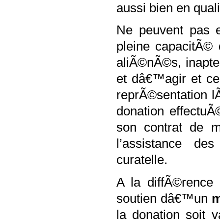
aussi bien en qua
Ne peuvent pas e
pleine capacitÃ© 
aliÃ©nÃ©s, inapte
et dâ€™agir
et c
reprÃ©sentation l
donation effectuÃ
son contrat de m
l’assistance de
curatelle.
A la diffÃ©rence 
soutien dâ€™un
m
la donation soit 