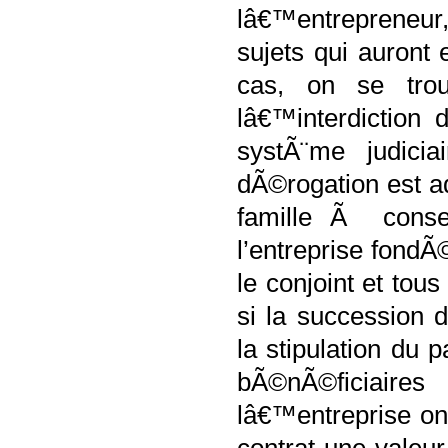
lâ€™entrepreneu
sujets qui auront
cas, on se tr
lâ€™interdiction
systÃ¨me judici
dÃ©rogation est ad
famille Ã conser
l’entreprise fondÃ
le conjoint et tou
si la succession
la stipulation du 
bÃ©nÃ©ficiaire
lâ€™entreprise ont