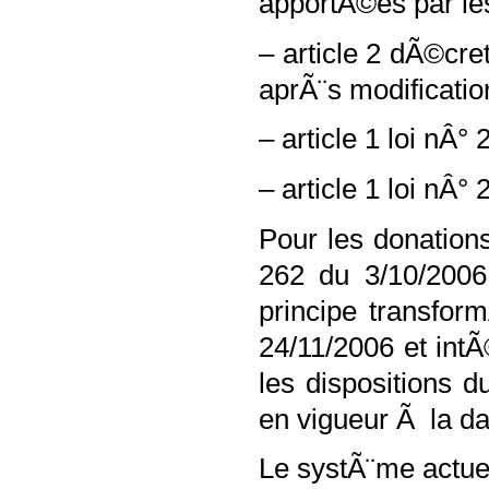
apportÃ©es par l
– article 2 dÃ©cre
aprÃ¨s modificatio
– article 1 loi nÂ°
– article 1 loi nÂ°
2
Pour les donations
262 du 3/10/2006
principe transfor
24/11/2006
et int
les dispositions 
en vigueur Ã la da
Le systÃ¨me actue