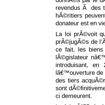
donnÃ©s par le d
revendus Ã des ti
hÃ©ritiers peuven
donateur est en vi
La loi prÃ©voit 
prÃ©jugÃ©s de l’Ã
ce
fait, l
es biens
lÃ©gislateur nâ
introduisant, e
lâ€™ouverture de l
des tiers acquÃ©r
sont dÃ©finitiveme
ci demeurent.