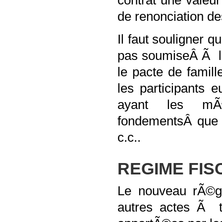
contrat une valeu
de renonciation d
Il faut souligner
pas soumiseÂ Ã la
le pacte de famil
les participants
ayant les mÃª
fondementsÂ que c
c.c..
REGIME FIS
Le nouveau rÃ©gim
autres actes Ã ti