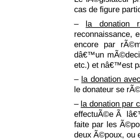
cas de figure
parti
–
la donation 
reconnaissance, e
encore par rÃ©mu
dâ€™un mÃ©decin 
etc.) et nâ€™est 
–
la donation ave
le donateur se rÃ©
–
la donation par 
effectuÃ©e Ã lâ€™
faite par les Ã©p
deux Ã©poux, ou e