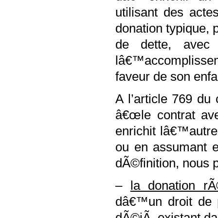
utilisant des acte
donation typique,
de dette, avec
lâ€™accomplisseme
faveur de son enfa
A l’article
769 du c
â€œle contrat ave
enrichit lâ€™autr
ou en assumant env
dÃ©finition, nous 
–
la donation rÃ©
dâ€™un droit de 
dÃ©jÃ existant da