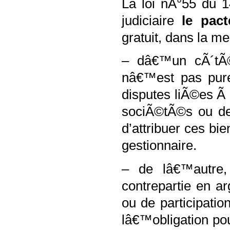
La loi nÂ°
55 du 1
judiciaire
le
pact
gratuit, dans la me
– dâ€™un cÃ´tÃ©,
nâ€™est pas pure
disputes liÃ©es 
sociÃ©tÃ©s ou de
d’attribuer ces bi
gestionnaire.
– de lâ€™autre
contrepartie en ar
ou de participati
lâ€™obligation pou