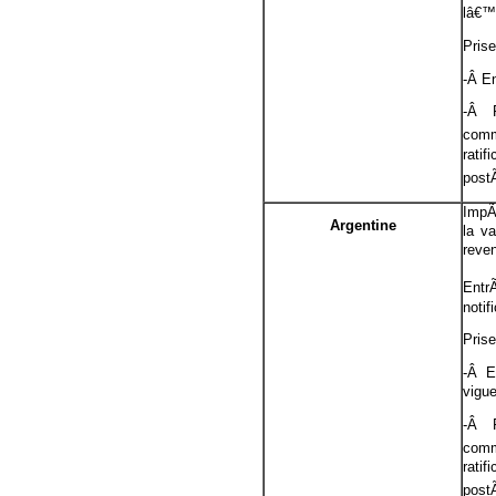
lâ€™
Pris
-Â En
-Â 
com
rati
post
ImpÃ
Argentine
la v
reve
Ent
noti
Pris
-Â E
vigue
-Â 
com
rati
post