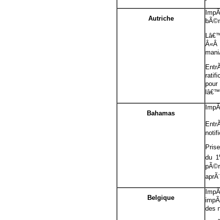
ImpÃ
Autriche
bÃ©n
Lâ€™
Â«Â 
mani
Entr
ratif
pour
lâ€™
ImpÃ
Bahamas
Entr
noti
Pris
du 1
pÃ©r
aprÃ¨
ImpÃ
Belgique
impÃ
des 