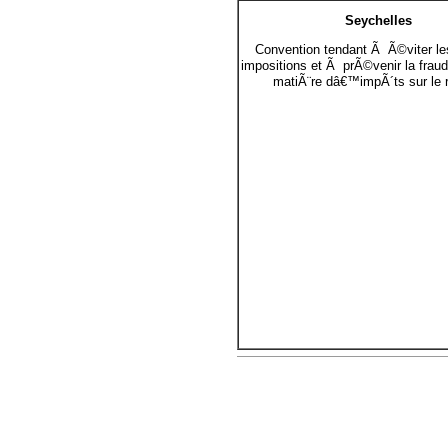
Seychelles
Convention tendant Ã Ã©viter le
impositions et Ã prÃ©venir la fraud
matiÃ¨re dâ€™impÃ´ts sur le 