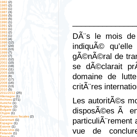
1982
(2)
1985
(2)
1986
(1)
1987
(3)
1988
(5)
1989
(5)
_______________
1990
(1)
1991
(2)
1992
(1)
1993
(2)
DÃ¨s le mois de
1994
(1)
1995
(4)
1996
(12)
indiquÃ© qu’ell
1997
(24)
1998
(13)
1999
(7)
gÃ©nÃ©ral de tra
2000
(7)
2001
(12)
2002
(10)
se dÃ©clarait p
2003
(19)
2004
(11)
2005
(10)
domaine de lutte
2006
(6)
2007
(17)
2008
(16)
critÃ¨res internati
2009
(13)
2010
(5)
2011/2012
(25)
Allemagne
(1)
Les autoritÃ©s m
Archives
(271)
Autriche
(1)
Belgique
(1)
disposÃ©es Ã enga
Bulgarie
(1)
Chypre
(1)
Conventions fiscales
(2)
particuliÃ¨rement
Danemark
(1)
Espagne
(1)
Estonie
(1)
vue de conclur
Etats-Unis
(1)
Finlande
(1)
France
(1)