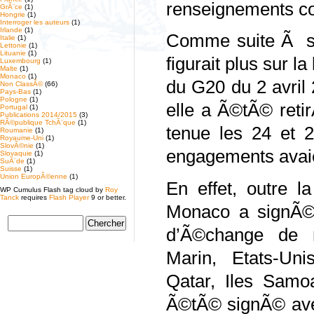
renseignements c
GrÃ¨ce
(1)
Hongrie
(1)
Interroger les auteurs
(1)
Irlande
(1)
Comme suite Ã se
Italie
(1)
Lettonie
(1)
Lituanie
(1)
figurait plus sur l
Luxembourg
(1)
Malte
(1)
Monaco
(1)
du G20 du 2 avril 
Non ClassÃ©
(66)
Pays-Bas
(1)
Pologne
(1)
elle a Ã©tÃ© reti
Portugal
(1)
Publications 2014/2015
(3)
RÃ©publique TchÃ¨que
(1)
tenue les 24 et 
Roumanie
(1)
Royaume-Uni
(1)
SlovÃ©nie
(1)
engagements avai
Slovaquie
(1)
SuÃ¨de
(1)
Suisse
(1)
Union EuropÃ©enne
(1)
En effet, outre 
WP Cumulus Flash tag cloud by
Roy
Tanck
requires
Flash Player
9 or better.
Monaco a signÃ©,
d’Ã©change de r
Marin, Etats-Uni
Qatar, Iles Samoa
Ã©tÃ© signÃ© avec