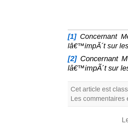
[1]
Concernant Mo
lâ€™impÃ´t sur le
[2]
Concernant Mo
lâ€™impÃ´t sur l
Cet article est cla
Les commentaires e
L