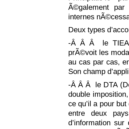
Ã©galement par c
internes nÃ©cessai
Deux types d’acco
-Â Â Â le TIEA 
prÃ©voit les moda
au cas par cas, en
Son champ d’appli
-Â Â Â le DTA (D
double imposition
ce qu’il a pour bu
entre deux pays
d’information sur