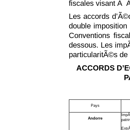
fiscales visant Ã 
Les accords d’Ã©
double impositio
Conventions fisc
dessous. Les impÃ
particularitÃ©s de
ACCORDS D’E
P
Pays
ImpÃ
Andorre
patri
Ent