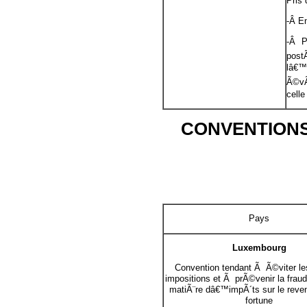
Pris
-Â E
-Â P
post
lâ€™
Ã©vÃ
cell
CONVENTIONS
Pays
Luxembourg
Convention tendant Ã Ã©viter le
impositions et Ã prÃ©venir la fraud
matiÃ¨re dâ€™impÃ´ts sur le reven
fortune