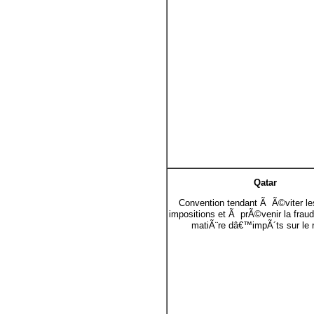
Qatar
Convention tendant Ã Ã©viter le
impositions et Ã prÃ©venir la fraud
matiÃ¨re dâ€™impÃ´ts sur le 