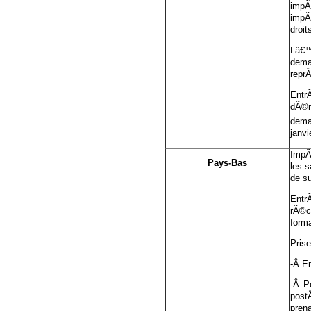
impÃ
impÃ´
droit
Lâ€™
dema
repr
Entr
dÃ©m
dema
janvi
ImpÃ
Pays-Bas
les s
de s
Entr
rÃ©c
form
Pris
-Â E
-Â P
post
pren