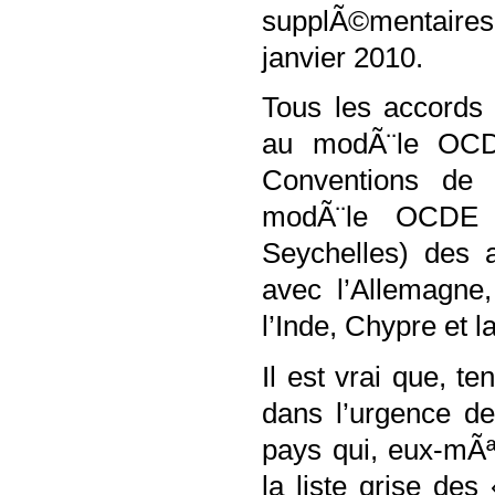
supplÃ©mentaires 
janvier 2010.
Tous les accords
au modÃ¨le OCDE
Conventions de 
modÃ¨le OCDE (
Seychelles) des 
avec l’Allemagne,
l’Inde, Chypre et l
Il est vrai que, t
dans l’urgence de
pays qui, eux-mÃª
la liste grise des