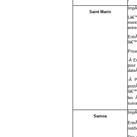
ImpÃ
Saint Marin
Lâ€™
ment
entre
Entr
lâ€™
Pris
-Â E
pour
dateÂ
-Â P
post
lâ€™
les 
suiva
ImpÃ
Samoa
Entr
noti