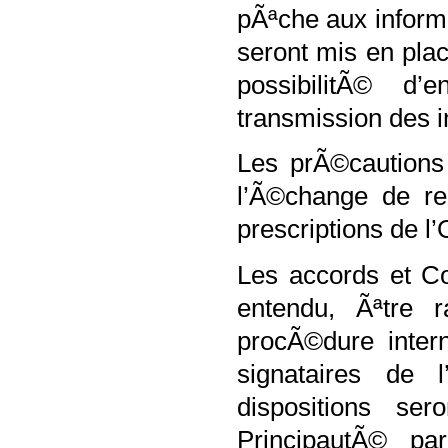
pÃªche aux inform
seront mis en pla
possibilitÃ© d’
transmission des i
Les prÃ©cautions 
l’Ã©change de re
prescriptions de 
Les accords et C
entendu, Ãªtre r
procÃ©dure intern
signataires de 
dispositions ser
PrincipautÃ© pa