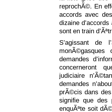
reprochÃ©. En eff
accords avec des
dizaine d’accords
sont en train d’Ãªt
S’agissant de l
monÃ©gasques o
demandes d’infor
concerneront que
judiciaire n’Ã©
demandes n’about
prÃ©cis dans des
signifie que de
enquÃªte soit dÃ