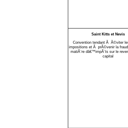
Saint Kitts et Nevis
Convention tendant Ã Ã©viter le
impositions et Ã prÃ©venir la fraud
matiÃ¨re dâ€™impÃ´ts sur le reven
capital