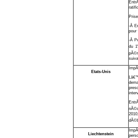
Entr
ratifi
Pris
-Â E
pour
-Â P
du 1
pÃ©r
suiva
ImpÃ
Etats-Unis
Lâ€™
dema
pres
inter
Ent
nÃ©c
2010
dÃ©b
ImpÃ
Liechtenstein
pers