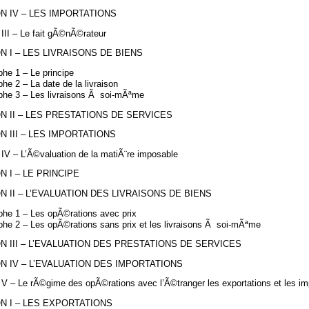
N IV – LES IMPORTATIONS
 III – Le fait gÃ©nÃ©rateur
N I – LES LIVRAISONS DE BIENS
he 1 – Le principe
he 2 – La date de la livraison
phe 3 – Les livraisons Ã soi-mÃªme
N II – LES PRESTATIONS DE SERVICES
N III – LES IMPORTATIONS
 IV – L’Ã©valuation de la matiÃ¨re imposable
N I – LE PRINCIPE
N II – L’EVALUATION DES LIVRAISONS DE BIENS
phe 1 – Les opÃ©rations avec prix
phe 2 – Les opÃ©rations sans prix et les livraisons Ã soi-mÃªme
N III – L’EVALUATION DES PRESTATIONS DE SERVICES
N IV – L’EVALUATION DES IMPORTATIONS
 V – Le rÃ©gime des opÃ©rations avec l’Ã©tranger les exportations et les im
N I – LES EXPORTATIONS