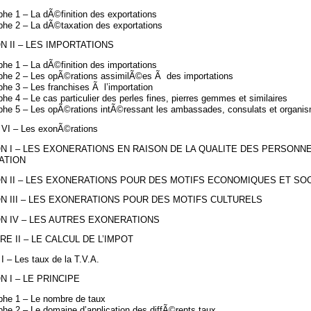
he 1 – La dÃ©finition des exportations
phe 2 – La dÃ©taxation des exportations
N II – LES IMPORTATIONS
he 1 – La dÃ©finition des importations
phe 2 – Les opÃ©rations assimilÃ©es Ã des importations
he 3 – Les franchises Ã l’importation
he 4 – Le cas particulier des perles fines, pierres gemmes et similaires
phe 5 – Les opÃ©rations intÃ©ressant les ambassades, consulats et organis
n VI – Les exonÃ©rations
N I – LES EXONERATIONS EN RAISON DE LA QUALITE DES PERSONN
ATION
N II – LES EXONERATIONS POUR DES MOTIFS ECONOMIQUES ET SO
N III – LES EXONERATIONS POUR DES MOTIFS CULTURELS
N IV – LES AUTRES EXONERATIONS
RE II – LE CALCUL DE L’IMPOT
 I – Les taux de la T.V.A.
N I – LE PRINCIPE
phe 1 – Le nombre de taux
he 2 – Le domaine d’application des diffÃ©rents taux