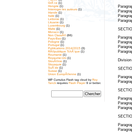
GrÃ¨ce
(1)
Hongrie
(1)
Paragrap
Interroger les auteurs
(1)
Paragra
Irlande
(1)
Paragra
Italie
(1)
Lettonie
(1)
Paragrap
Lituanie
(1)
Luxembourg
(1)
SECTIO
Malte
(1)
Monaco
(1)
Non ClassÃ©
(66)
Paragrap
Pays-Bas
(1)
Pologne
(1)
Paragrap
Portugal
(1)
Paragrap
Publications 2014/2015
(3)
Paragra
RÃ©publique TchÃ¨que
(1)
Roumanie
(1)
Royaume-Uni
(1)
Division
SlovÃ©nie
(1)
Slovaquie
(1)
SuÃ¨de
(1)
SECTIO
Suisse
(1)
Union EuropÃ©enne
(1)
Paragrap
WP Cumulus Flash tag cloud by
Roy
Paragrap
Tanck
requires
Flash Player
9 or better.
SECTIO
Paragrap
Paragra
Paragrap
SECTIO
Paragrap
Paragra