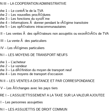
N III – LA COOPERATION ADMINISTRATIVE
phe 1 – Le contrÃ´le de la TVA
phe 2 – Les nouvelles procÃ©dures
phe 3 – Les fonctions du systÃ¨me
phe 4 – Informations Ã donner pendant le rÃ©gime transitoire
phe 5 – Les opÃ©rations intracommunautaires
n II – Les ventes Ã des opÃ©rateurs non assujettis ou exonÃ©rÃ©s de TVA
 III – La vente Ã des particuliers
 IV – Les rÃ©gimes particuliers
N I – LES MOYENS DE TRANSPORT NEUFS
phe 1 – L’acheteur
phe 2 – Le vendeur
phe 3 – La dÃ©finition du moyen de transport neuf
phe 4 – Les moyens de transport d’occasion
N II – LES VENTES A DISTANCE ET PAR CORRESPONDANCE
n V – Les Ã©changes avec les pays tiers
RE I – L’ASSUJETTISSEMENT A LA TAXE SUR LA VALEUR AJOUTEE
 I – Les personnes assujetties
N I – LES ASSUJETTIS DE DROIT COMMUN