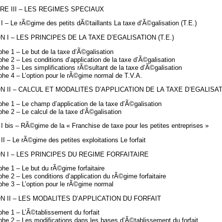
RE III – LES REGIMES SPECIAUX
 I – Le rÃ©gime des petits dÃ©taillants La taxe d’Ã©galisation (T.E.)
N I – LES PRINCIPES DE LA TAXE D’EGALISATION (T.E.)
he 1 – Le but de la taxe d’Ã©galisation
he 2 – Les conditions d’application de la taxe d’Ã©galisation
he 3 – Les simplifications rÃ©sultant de la taxe d’Ã©galisation
he 4 – L’option pour le rÃ©gime normal de T.V.A.
N II – CALCUL ET MODALITES D’APPLICATION DE LA TAXE D’EGALISA
he 1 – Le champ d’application de la taxe d’Ã©galisation
he 2 – Le calcul de la taxe d’Ã©galisation
 I bis – RÃ©gime de la « Franchise de taxe pour les petites entreprises »
 II – Le rÃ©gime des petites exploitations Le forfait
N I – LES PRINCIPES DU REGIME FORFAITAIRE
he 1 – Le but du rÃ©gime forfaitaire
he 2 – Les conditions d’application du rÃ©gime forfaitaire
phe 3 – L’option pour le rÃ©gime normal
N II – LES MODALITES D’APPLICATION DU FORFAIT
he 1 – L’Ã©tablissement du forfait
he 2 – Les modifications dans les bases d’Ã©tablissement du forfait.