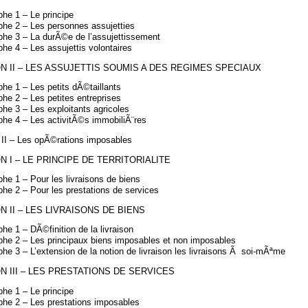
he 1 – Le principe
phe 2 – Les personnes assujetties
phe 3 – La durÃ©e de l’assujettissement
he 4 – Les assujettis volontaires
N II – LES ASSUJETTIS SOUMIS A DES REGIMES SPECIAUX
he 1 – Les petits dÃ©taillants
he 2 – Les petites entreprises
he 3 – Les exploitants agricoles
phe 4 – Les activitÃ©s immobiliÃ¨res
 II – Les opÃ©rations imposables
N I – LE PRINCIPE DE TERRITORIALITE
he 1 – Pour les livraisons de biens
he 2 – Pour les prestations de services
N II – LES LIVRAISONS DE BIENS
he 1 – DÃ©finition de la livraison
phe 2 – Les principaux biens imposables et non imposables
he 3 – L’extension de la notion de livraison les livraisons Ã soi-mÃªme
N III – LES PRESTATIONS DE SERVICES
he 1 – Le principe
phe 2 – Les prestations imposables