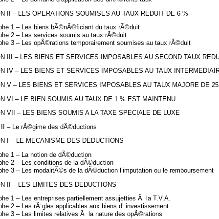
N II – LES OPERATIONS SOUMISES AU TAUX REDUIT DE 6 %
phe 1 – Les biens bÃ©nÃ©ficiant du taux rÃ©duit
phe 2 – Les services soumis au taux rÃ©duit
phe 3 – Les opÃ©rations temporairement soumises au taux rÃ©duit
N III – LES BIENS ET SERVICES IMPOSABLES AU SECOND TAUX REDU
N IV – LES BIENS ET SERVICES IMPOSABLES AU TAUX INTERMEDIAIR
N V – LES BIENS ET SERVICES IMPOSABLES AU TAUX MAJORE DE 25
N VI – LE BIEN SOUMIS AU TAUX DE 1 % EST MAINTENU
N VII – LES BIENS SOUMIS A LA TAXE SPECIALE DE LUXE
n II – Le rÃ©gime des dÃ©ductions
N I – LE MECANISME DES DEDUCTIONS
phe 1 – La notion de dÃ©duction
phe 2 – Les conditions de la dÃ©duction
phe 3 – Les modalitÃ©s de la dÃ©duction l’imputation ou le remboursement
N II – LES LIMITES DES DEDUCTIONS
he 1 – Les entreprises partiellement assujetties Ã la T.V.A.
he 2 – Les rÃ¨gles applicables aux biens d’ investissement
he 3 – Les limites relatives Ã la nature des opÃ©rations