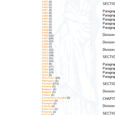
1982
(2)
SECTIO
1985
(2)
1986
(1)
1987
(3)
Paragra
1988
(5)
Paragra
1989
(5)
1990
(1)
Paragra
1991
(2)
Paragra
1992
(1)
1993
(2)
Paragra
1994
(1)
1995
(4)
Divisio
1996
(12)
1997
(24)
1998
(13)
Division
1999
(7)
2000
(7)
Division
2001
(12)
2002
(10)
2003
(19)
SECTIO
2004
(11)
2005
(10)
2006
(6)
Paragra
2007
(17)
Paragra
2008
(16)
Paragra
2009
(13)
2010
(5)
Paragra
2011/2012
(25)
Allemagne
(1)
Archives
(271)
SECTIO
Autriche
(1)
Belgique
(1)
Divisio
Bulgarie
(1)
Chypre
(1)
Conventions fiscales
(2)
CHAPIT
Danemark
(1)
Espagne
(1)
Division
Estonie
(1)
Etats-Unis
(1)
Finlande
(1)
SECTIO
France
(1)