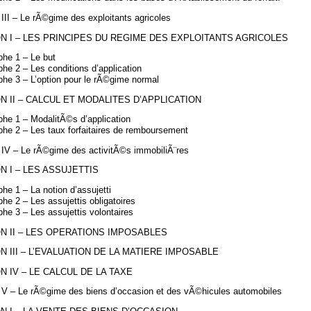
 III – Le rÃ©gime des exploitants agricoles
N I – LES PRINCIPES DU REGIME DES EXPLOITANTS AGRICOLES
phe 1 – Le but
he 2 – Les conditions d’application
phe 3 – L’option pour le rÃ©gime normal
N II – CALCUL ET MODALITES D’APPLICATION
phe 1 – ModalitÃ©s d’application
phe 2 – Les taux forfaitaires de remboursement
n IV – Le rÃ©gime des activitÃ©s immobiliÃ¨res
N I – LES ASSUJETTIS
he 1 – La notion d’assujetti
he 2 – Les assujettis obligatoires
he 3 – Les assujettis volontaires
N II – LES OPERATIONS IMPOSABLES
N III – L’EVALUATION DE LA MATIERE IMPOSABLE
N IV – LE CALCUL DE LA TAXE
n V – Le rÃ©gime des biens d’occasion et des vÃ©hicules automobiles