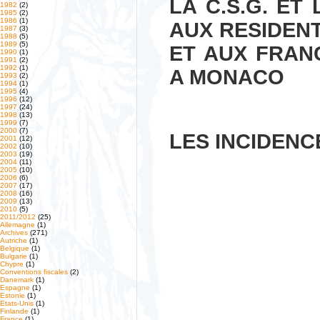
LA C.S.G. ET
1982
(2)
1985
(2)
1986
(1)
AUX RESIDEN
1987
(3)
1988
(5)
1989
(5)
ET AUX FRANC
1990
(1)
1991
(2)
1992
(1)
A MONACO
1993
(2)
1994
(1)
1995
(4)
1996
(12)
1997
(24)
1998
(13)
1999
(7)
2000
(7)
LES INCIDEN
2001
(12)
2002
(10)
2003
(19)
2004
(11)
2005
(10)
2006
(6)
2007
(17)
2008
(16)
2009
(13)
2010
(5)
2011/2012
(25)
Allemagne
(1)
Archives
(271)
Autriche
(1)
Belgique
(1)
Bulgarie
(1)
Chypre
(1)
Conventions fiscales
(2)
Danemark
(1)
Espagne
(1)
Estonie
(1)
Etats-Unis
(1)
Finlande
(1)
France
(1)