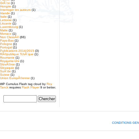
GrÃ¨ce
(1)
Hongrie
(1)
Interroger les auteurs
(1)
Irlande
(1)
Italie
(1)
Lettonie
(1)
Lituanie
(1)
Luxembourg
(1)
Malte
(1)
Monaco
(1)
Non ClassÃ©
(66)
Pays-Bas
(1)
Pologne
(1)
Portugal
(1)
Publications 2014/2015
(3)
RÃ©publique TchÃ¨que
(1)
Roumanie
(1)
Royaume-Uni
(1)
SlovÃ©nie
(1)
Slovaquie
(1)
SuÃ¨de
(1)
Suisse
(1)
Union EuropÃ©enne
(1)
WP Cumulus Flash tag cloud by
Roy
Tanck
requires
Flash Player
9 or better.
CONDITIONS GE