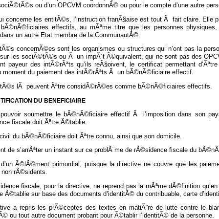
 sociÃ©tÃ©s ou d’un OPCVM coordonnÃ© ou pour le compte d’une autre pers
i concerne les entitÃ©s, l’instruction franÃ§aise est tout Ã fait claire. E
Ã©nÃ©ficiaires effectifs, au mÃªme titre que les personnes physiques,
 dans un autre Etat membre de la CommunautÃ©.
itÃ©s concernÃ©es sont les organismes ou structures qui n’ont pas la per
t sur les sociÃ©tÃ©s ou Ã un impÃ´t Ã©quivalent, qui ne sont pas des OPC
nt payeur des intÃ©rÃªts qu’ils reÃ§oivent, le certificat permettant d’Ãª
u moment du paiement des intÃ©rÃªts Ã un bÃ©nÃ©ficiaire effectif.
itÃ©s lÃ peuvent Ãªtre considÃ©rÃ©es comme bÃ©nÃ©ficiaires effectifs.
TIFICATION DU BENEFICIAIRE
 pouvoir soumettre le bÃ©nÃ©ficiaire effectif Ã l’imposition dans son pays
ce fiscale doit Ãªtre Ã©tablie.
civil du bÃ©nÃ©ficiaire doit Ãªtre connu, ainsi que son domicile.
ent de s’arrÃªter un instant sur ce problÃ¨me de rÃ©sidence fiscale du bÃ©nÃ©
it d’un Ã©lÃ©ment primordial, puisque la directive ne couvre que les paie
s non rÃ©sidents.
dence fiscale, pour la directive, ne reprend pas la mÃªme dÃ©finition qu’en
re Ã©tablie sur base des documents d’identitÃ© du contribuable, carte d’iden
tive a repris les prÃ©ceptes des textes en matiÃ¨re de lutte contre le blan
tÃ© ou tout autre document probant pour Ã©tablir l’identitÃ© de la personne.