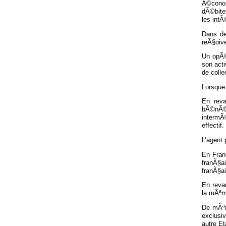
Ã©conom
dÃ©biteu
les intÃ
Dans de
reÃ§oive
Un opÃ©
son act
de colle
Lorsque 
En reva
bÃ©nÃ©f
intermÃ
effectif.
L’agent
En Fran
franÃ§a
franÃ§a
En reva
la mÃªme
De mÃªm
exclusiv
autre E