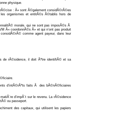
onne physique.
lle prÃ©cise : Â« sont Ã©galement considÃ©rÃ©es
 les organismes et entitÃ©s Ã©tablis hors de
sonnalitÃ© morale, qui ne sont pas imposÃ©s Ã
VM Â« coordonnÃ©s Â» et qui n’ont pas produit
tre considÃ©rÃ© comme agent payeur, dans leur
 de rÃ©sidence, il doit Ãªtre identifiÃ© et sa
ficiaire.
ments d’intÃ©rÃªts faits Ã des bÃ©nÃ©ficiaires
 matiÃ¨re d’impÃ´t sur le revenu. La rÃ©sidence
titÃ© ou passeport.
chiment des capitaux, qui utilisent les papiers