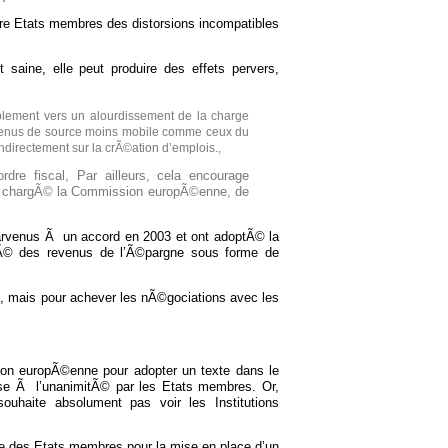
re Etats membres des distorsions incompatibles
t saine, elle peut produire des effets pervers,
ablement vers un alourdissement de la charge
s revenus de source moins mobile comme ceux du
indirectement sur la crÃ©ation d’emplois.,
dre fiscal, Par ailleurs, cela encourage
ls chargÃ© la Commission europÃ©enne, de
arvenus Ã un accord en 2003 et ont adoptÃ© la
litÃ© des revenus de l’Ã©pargne sous forme de
05, mais pour achever les nÃ©gociations avec les
nion europÃ©enne pour adopter un texte dans le
rise Ã l’unanimitÃ© par les Etats membres. Or,
ouhaite absolument pas voir les Institutions
le des Etats membres pour la mise en place d’un