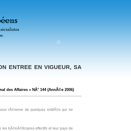
SON ENTREE EN VIGUEUR, SA
nal des Affaires » NÂ° 144
(AnnÃ©e 2006)
, sous rÃ©serve de quelques entitÃ©s qui ne
 les bÃ©nÃ©ficiaires effectifs et leur pays de