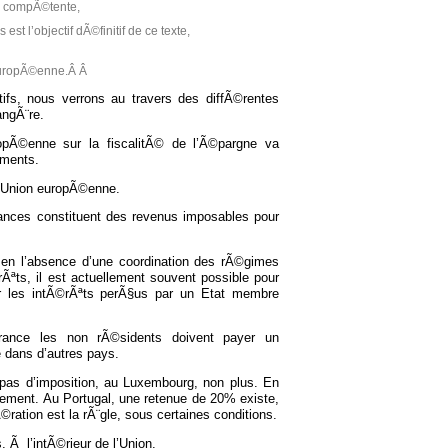
tÃ© compÃ©tente,
 l’objectif dÃ©finitif de ce texte,
 europÃ©enne.Â Â
ifs, nous verrons au travers des diffÃ©rentes
angÃ¨re.
ropÃ©enne sur la fiscalitÃ© de l’Ã©pargne va
ements.
l’Union europÃ©enne.
ances constituent des revenus imposables pour
et en l’absence d’une coordination des rÃ©gimes
Ãªts, il est actuellement souvent possible pour
r les intÃ©rÃªts perÃ§us par un Etat membre
France les non rÃ©sidents doivent payer un
e dans d’autres pays.
pas d’imposition, au Luxembourg, non plus. En
lement. Au Portugal, une retenue de 20% existe,
ation est la rÃ¨gle, sous certaines conditions.
Ã l’intÃ©rieur de l’Union.