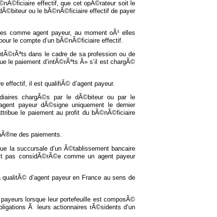
Ã©ficiaire effectif, que cet opÃ©rateur soit le
Ã©biteur ou le bÃ©nÃ©ficiaire effectif de payer
©es comme agent payeur, au moment oÃ¹ elles
pour le compte d’un bÃ©nÃ©ficiaire effectif.
tÃ©rÃªts dans le cadre de sa profession ou de
e le paiement d’intÃ©rÃªts Â» s’il est chargÃ©
effectif, il est qualifiÃ© d’agent payeur.
diaires chargÃ©s par le dÃ©biteur ou par le
l’agent payeur dÃ©signe uniquement le dernier
ttribue le paiement au profit du bÃ©nÃ©ficiaire
haÃ®ne des paiements.
 que la succursale d’un Ã©tablissement bancaire
’est pas considÃ©rÃ©e comme un agent payeur
a qualitÃ© d’agent payeur en France au sens de
eurs lorsque leur portefeuille est composÃ©
bligations Ã leurs actionnaires rÃ©sidents d’un