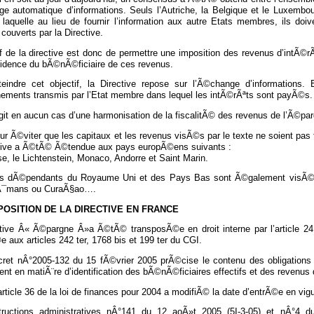
e automatique d’informations. Seuls l’Autriche, la Belgique et le Luxembo
 laquelle au lieu de fournir l’information aux autre Etats membres, ils do
couverts par la Directive.
if de la directive est donc de permettre une imposition des revenus d’intÃ©
idence du bÃ©nÃ©ficiaire de ces revenus.
teindre cet objectif, la Directive repose sur l’Ã©change d’informations. 
nements transmis par l’Etat membre dans lequel les intÃ©rÃªts sont payÃ©s.
agit en aucun cas d’une harmonisation de la fiscalitÃ© des revenus de l’Ã©pa
our Ã©viter que les capitaux et les revenus visÃ©s par le texte ne soient p
ctive a Ã©tÃ© Ã©tendue aux pays europÃ©ens suivants :
e, le Lichtenstein, Monaco, Andorre et Saint Marin.
s dÃ©pendants du Royaume Uni et des Pays Bas sont Ã©galement visÃ©s,
Ã¯mans ou CuraÃ§ao….
OSITION DE LA DIRECTIVE EN FRANCE
ctive Â« Ã©pargne Â»a Ã©tÃ© transposÃ©e en droit interne par l’article 24 d
e aux articles 242 ter, 1768 bis et 199 ter du CGI.
ret nÂ°2005-132 du 15 fÃ©vrier 2005 prÃ©cise le contenu des obligatio
t en matiÃ¨re d’identification des bÃ©nÃ©ficiaires effectifs et des revenus 
’article 36 de la loi de finances pour 2004 a modifiÃ© la date d’entrÃ©e en vi
tructions administratives nÂ°141 du 12 aoÃ»t 2005 (5I-3-05) et nÂ°4 d