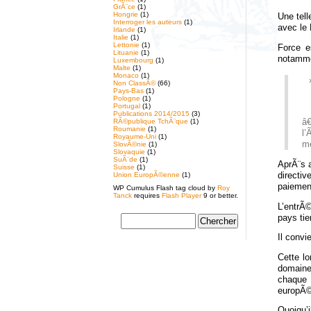
GrÃ¨ce
(1)
Hongrie
(1)
Une tel
Interroger les auteurs
(1)
avec le
Irlande
(1)
Italie
(1)
Lettonie
(1)
Force e
Lituanie
(1)
notamme
Luxembourg
(1)
Malte
(1)
Monaco
(1)
Non ClassÃ©
(66)
Pays-Bas
(1)
Pologne
(1)
Portugal
(1)
Publications 2014/2015
(3)
RÃ©publique TchÃ¨que
(1)
â€
Roumanie
(1)
l’
Royaume-Uni
(1)
me
SlovÃ©nie
(1)
Slovaquie
(1)
SuÃ¨de
(1)
AprÃ¨s 
Suisse
(1)
directi
Union EuropÃ©enne
(1)
paiemen
WP Cumulus Flash tag cloud by
Roy
Tanck
requires
Flash Player
9 or better.
L’entrÃ©
pays tie
Il convi
Cette l
domaine
chaque 
europÃ©
Quoiqu’i