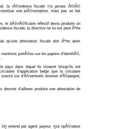
onal, la rÃ©sidence fiscale n’a jamais Ã©tÃ©
constitue une prÃ©somption, mais pas un fait
, le bÃ©nÃ©ficiaire effectif devra produire un
dence fiscale, la directive ne lui est peut Ãªtre
ule qu’une attestation fiscale doit Ãªtre alors
s mentions portÃ©es sur les papiers d’identitÃ©,
.
ays dans lequel ils vivaient lorsqu’ils ont
culaire d’application belge que la circulaire
la source sur d’Ã©ventuels revenus d’Ã©pargne,
 devront d’ailleurs produire une attestation de
 On entend par agent payeur, tout opÃ©rateur