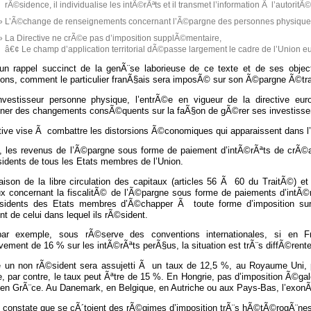
rÃ©sidence, il individualise les intÃ©rÃªts et il transmet l’information Ã l’autori
L’Ã©change de renseignements concernant l’Ã©pargne des personnes physiques est
La Directive ne crÃ©e pas d’imposition supplÃ©mentaire,
â€¢ Le champ d’application territorial dÃ©passe largement le cadre de l’Union
un rappel succinct de la genÃ¨se laborieuse de ce texte et de ses object
tions, comment le particulier franÃ§ais sera imposÃ© sur son Ã©pargne Ã©tr
investisseur personne physique, l’entrÃ©e en vigueur de la directive eu
ner des changements consÃ©quents sur la faÃ§on de gÃ©rer ses investiss
ctive vise Ã combattre les distorsions Ã©conomiques qui apparaissent dans 
t, les revenus de l’Ã©pargne sous forme de paiement d’intÃ©rÃªts de crÃ©
idents de tous les Etats membres de l’Union.
raison de la libre circulation des capitaux (articles 56 Ã 60 du TraitÃ©) 
ux concernant la fiscalitÃ© de l’Ã©pargne sous forme de paiements d’intÃ©r
sidents des Etats membres d’Ã©chapper Ã toute forme d’imposition su
nt de celui dans lequel ils rÃ©sident.
par exemple, sous rÃ©serve des conventions internationales, si en 
ement de 16 % sur les intÃ©rÃªts perÃ§us, la situation est trÃ¨s diffÃ©rent
ie un non rÃ©sident sera assujetti Ã un taux de 12,5 %, au Royaume Uni, 
, par contre, le taux peut Ãªtre de 15 %. En Hongrie, pas d’imposition Ã©ga
’en GrÃ¨ce. Au Danemark, en Belgique, en Autriche ou aux Pays-Bas, l’exonÃ©r
 constate que se cÃ´toient des rÃ©gimes d’imposition trÃ¨s hÃ©tÃ©rogÃ¨nes, 