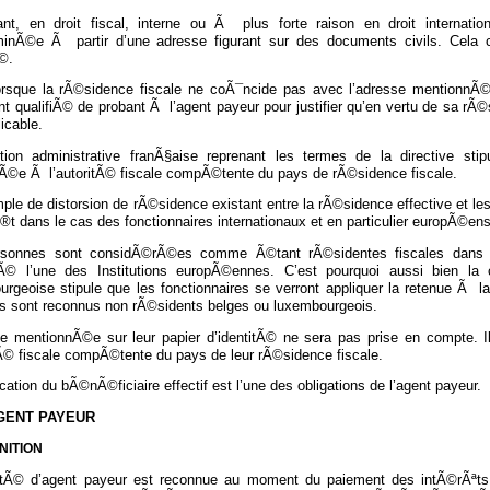
nt, en droit fiscal, interne ou Ã plus forte raison en droit internati
inÃ©e Ã partir d’une adresse figurant sur des documents civils. Cela 
©.
lorsque la rÃ©sidence fiscale ne coÃ¯ncide pas avec l’adresse mentionnÃ©e
 qualifiÃ© de probant Ã l’agent payeur pour justifier qu’en vertu de sa rÃ©si
icable.
uction administrative franÃ§aise reprenant les termes de la directive stip
©e Ã l’autoritÃ© fiscale compÃ©tente du pays de rÃ©sidence fiscale.
le de distorsion de rÃ©sidence existant entre la rÃ©sidence effective et le
t dans le cas des fonctionnaires internationaux et en particulier europÃ©ens
sonnes sont considÃ©rÃ©es comme Ã©tant rÃ©sidentes fiscales dans le p
Ã© l’une des Institutions europÃ©ennes. C’est pourquoi aussi bien la cir
urgeoise stipule que les fonctionnaires se verront appliquer la retenue Ã 
ils sont reconnus non rÃ©sidents belges ou luxembourgeois.
se mentionnÃ©e sur leur papier d’identitÃ© ne sera pas prise en compte. Ils
tÃ© fiscale compÃ©tente du pays de leur rÃ©sidence fiscale.
fication du bÃ©nÃ©ficiaire effectif est l’une des obligations de l’agent payeur.
’AGENT PAYEUR
NITION
itÃ© d’agent payeur est reconnue au moment du paiement des intÃ©rÃªts