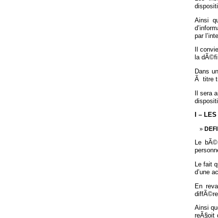
disposit
Ainsi 
d’infor
par l’in
Il convi
la dÃ©fi
Dans un
Ã titre 
Il sera
disposit
I – L
DEFI
Le bÃ©n
personn
Le fait 
d’une ac
En reva
diffÃ©re
Ainsi q
reÃ§oit