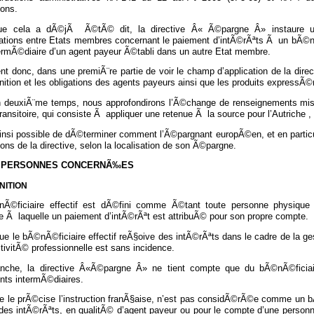
ions.
que cela a dÃ©jÃ Ã©tÃ© dit, la directive Â« Ã©pargne Â» instaure 
mations entre Etats membres concernant le paiement d’intÃ©rÃªts Ã un bÃ©nÃ
termÃ©diaire d’un agent payeur Ã©tabli dans un autre Etat membre.
ent donc, dans une premiÃ¨re partie de voir le champ d’application de la di
nition et les obligations des agents payeurs ainsi que les produits expressÃ©
 deuxiÃ¨me temps, nous approfondirons l’Ã©change de renseignements mis en
transitoire, qui consiste Ã appliquer une retenue Ã la source pour l’Autriche 
 ainsi possible de dÃ©terminer comment l’Ã©pargnant europÃ©en, et en parti
ions de la directive, selon la localisation de son Ã©pargne.
ES PERSONNES CONCERNÃ‰ES
NITION
Ã©ficiaire effectif est dÃ©fini comme Ã©tant toute personne physique 
e Ã laquelle un paiement d’intÃ©rÃªt est attribuÃ© pour son propre compte.
que le bÃ©nÃ©ficiaire effectif reÃ§oive des intÃ©rÃªts dans le cadre de la g
tivitÃ© professionnelle est sans incidence.
nche, la directive Â«Ã©pargne Â» ne tient compte que du bÃ©nÃ©ficiair
nts intermÃ©diaires.
ue le prÃ©cise l’instruction franÃ§aise, n’est pas considÃ©rÃ©e comme un bÃ
 des intÃ©rÃªts, en qualitÃ© d’agent payeur ou pour le compte d’une person