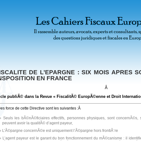
ISCALITE DE L’EPARGNE : SIX MOIS APRES 
NSPOSITION EN FRANCE
Â
icle publiÃ© dans la Revue « FiscalitÃ© EuropÃ©enne et Droit Internatio
es force de cette Directive sont les suivantes :Â
Seuls les bÃ©nÃ©ficiaires effectifs, personnes physiques, sont concernÃ©s
peuvent avoir la qualitÃ© d’agent payeur,
L’Ã©pargne concernÃ©e est uniquement l’Ã©pargne hors frontiÃ¨re
L’agent payeur est le garant du bon fonctionnement du mÃ©canisme : il identifie