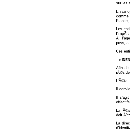
sur les
En ce qu
comme b
France,
Les ent
l’impÃ´
Ã l’age
pays, a
Ces ent
IDEN
Afin de
rÃ©siden
L’Ã©tat 
Il convi
Il s’ag
effectif
La rÃ©si
doit Ãªt
La direc
d’identi