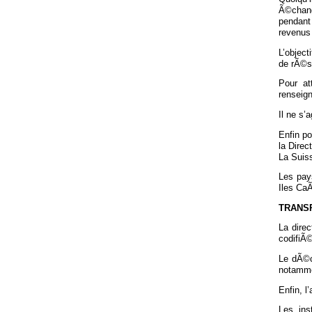
Ã©chang
pendant
revenus 
L’object
de rÃ©s
Pour at
renseig
Il ne s’
Enfin p
la Dire
La Suiss
Les pay
Iles Ca
TRANSP
La dire
codifiÃ©
Le dÃ©c
notammen
Enfin, l
Les ins