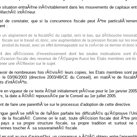
le situation entraÃ®ne inÃ©vitablement dans les mouvements de capitaux ent
 MarchÃ© intÃ©rieur.
st de constater, que si la concurrence fiscale peut Ãªtre particuliÃ¨remen
nt :
un alignement de la fiscalitÃ© du capital, vers le bas, qui dÃ©bouche inexor
fiscale sur le travail et, donc, une augmentation de la pression fiscale sur le
produit du travail, avec un effet dommageable sur le coÃ»t de ce dernier et donc 
¢ des dÃ©cisions d’investissement dont les seules motivations sont d’or
Ã©vasion fiscale des revenus de l’Ã©pargne Aussi les Etats membres ont-i
ner une rÃ©flexion sur le sujet.
avoir de nombreuses fois rÃ©visÃ© leurs copies, les Etats membres sont p
ve le 03/06/2003 (directive 2003/48/CE du Conseil), en matiÃ¨re de fisca
ts d’intÃ©rÃªts.
e en vigueur de ce texte Ã©tait initialement prÃ©vue pour le 1er janvier 20
rs, la date a Ã©tÃ© repoussÃ©e par le Conseil au 1er juillet 2005.
ent de faire une parenthÃ¨se sur le processus d’adoption de cette directive.
ongue genÃ¨se reflÃ¨te de faÃ§on parfaite les difficultÃ©s qu’Ã©prouve l’U
 de la fiscalitÃ©. Comme on le sait, toute dÃ©cision fiscale doit Ãªtre p
pays a sa propre structure fiscale, sa propre tradition et surtout ne s
ennes toucher Ã sa souverainetÃ© fiscale.
l en soit au jour d’aujourd’hui, un consensus a Ã©tÃ© obtenu entre l’ensemb