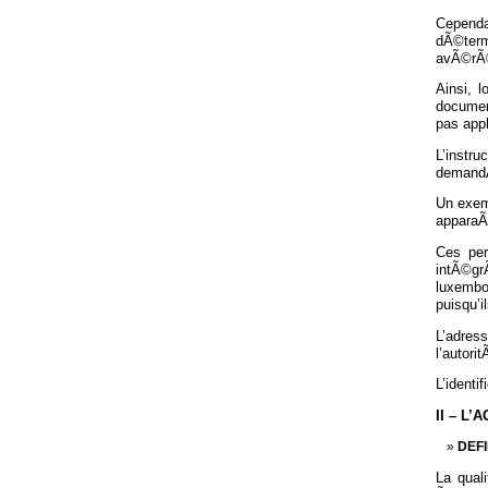
Cependa
dÃ©term
avÃ©rÃ
Ainsi, 
document
pas appl
L’instr
demandÃ
Un exemp
apparaÃ®
Ces per
intÃ©gr
luxembo
puisqu’
L’adres
l’autori
L’identi
II – L
DEFI
La qual