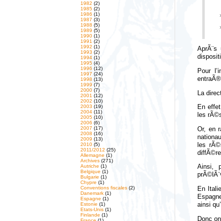
1982
(2)
1985
(2)
1986
(1)
1987
(3)
1988
(5)
1989
(5)
1990
(1)
1991
(2)
1992
(1)
AprÃ¨s 
1993
(2)
disposi
1994
(1)
1995
(4)
1996
(12)
Pour l’
1997
(24)
entraÃ®
1998
(13)
1999
(7)
2000
(7)
La dire
2001
(12)
2002
(10)
2003
(19)
En effe
2004
(11)
les rÃ©s
2005
(10)
2006
(6)
2007
(17)
Or, en 
2008
(16)
nationa
2009
(13)
les rÃ©
2010
(5)
2011/2012
(25)
diffÃ©re
Allemagne
(1)
Archives
(271)
Autriche
(1)
Ainsi, 
Belgique
(1)
prÃ©lÃ¨v
Bulgarie
(1)
Chypre
(1)
Conventions fiscales
(2)
En Ital
Danemark
(1)
Espagne
Espagne
(1)
ainsi qu
Estonie
(1)
Etats-Unis
(1)
Finlande
(1)
Donc on
France
(1)