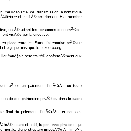
un mÃ©canisme de transmission automatique
©ficiaire effectif Ã©tabli dans un Etat membre
rective, en Ã©tudiant les personnes concernÃ©es,
ment visÃ©s par la directive.
 place entre les Etats, l’alternative prÃ©vue
, la Belgique ainsi que le Luxembourg.
culier franÃ§ais sera traitÃ© conformÃ©ment aux
qui reÃ§oit un paiement d’intÃ©rÃªt ou toute
estion de son patrimoine privÃ© ou dans le cadre
e final du paiement d’intÃ©rÃªts et non des
©nÃ©ficiaire effectif, la personne physique qui
ne morale, d’une structure imposÃ©e Ã l’impÃ´t