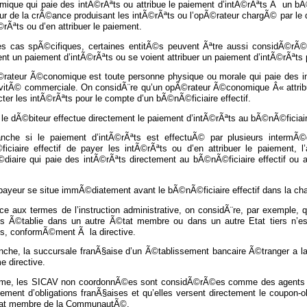
ique qui paie des intÃ©rÃªts ou attribue le paiement d’intÃ©rÃªts Ã un bÃ©n
r de la crÃ©ance produisant les intÃ©rÃªts ou l’opÃ©rateur chargÃ© par le d
©rÃªts ou d’en attribuer le paiement.
s cas spÃ©cifiques, certaines entitÃ©s peuvent Ãªtre aussi considÃ©rÃ
nt un paiement d’intÃ©rÃªts ou se voient attribuer un paiement d’intÃ©rÃªts 
rateur Ã©conomique est toute personne physique ou morale qui paie des in
ivitÃ© commerciale. On considÃ¨re qu’un opÃ©rateur Ã©conomique Â« attribu
cter les intÃ©rÃªts pour le compte d’un bÃ©nÃ©ficiaire effectif.
le dÃ©biteur effectue directement le paiement d’intÃ©rÃªts au bÃ©nÃ©ficiaire 
nche si le paiement d’intÃ©rÃªts est effectuÃ© par plusieurs intermÃ©
iciaire effectif de payer les intÃ©rÃªts ou d’en attribuer le paiement, 
©diaire qui paie des intÃ©rÃªts directement au bÃ©nÃ©ficiaire effectif ou a
 payeur se situe immÃ©diatement avant le bÃ©nÃ©ficiaire effectif dans la c
ce aux termes de l’instruction administrative, on considÃ¨re, par exemple,
is Ã©tablie dans un autre Ã©tat membre ou dans un autre Etat tiers n
is, conformÃ©ment Ã la directive.
nche, la succursale franÃ§aise d’un Ã©tablissement bancaire Ã©tranger a l
 directive.
e, les SICAV non coordonnÃ©es sont considÃ©rÃ©es comme des agents pay
ement d’obligations franÃ§aises et qu’elles versent directement le coupon-o
tat membre de la CommunautÃ©.