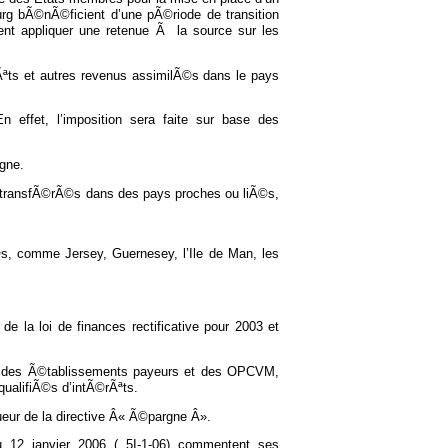
urg bÃ©nÃ©ficient d’une pÃ©riode de transition
ivent appliquer une retenue Ã la source sur les
rÃªts et autres revenus assimilÃ©s dans le pays
En effet, l’imposition sera faite sur base des
rgne.
as transfÃ©rÃ©s dans des pays proches ou liÃ©s,
 comme Jersey, Guernesey, l’Ile de Man, les
e la loi de finances rectificative pour 2003 et
ns des Ã©tablissements payeurs et des OPCVM,
qualifiÃ©s d’intÃ©rÃªts.
gueur de la directive Â« Ã©pargne Â».
u 12 janvier 2006 ( 5I-1-06) commentent ses