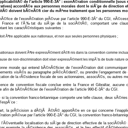
applicabilitÃ© de l’article 990-E-3Â° : exonÃ©ration conditionnelle (sous
atives) accordÃ©e aux personnes morales dont le siÃ¨ge de direction eff
aitÃ© doivent bÃ©nÃ©fi cier du mÃªme traitement que les personnes mora
Ã©fice de l’exonÃ©ration prÃ©vue par l’article 990-E-3Â° du CGI, nÃ©cessit
a France et l’Ã‰tat du siÃ¨ge de la sociÃ©tÃ©, comportant une clause 
ant les caractÃ©ristiques suivantes :
doit Ãªtre applicable aux nationaux, et non aux seules personnes physiques ;
nationaux doivent Ãªtre expressÃ©ment dÃ©fi nis dans la convention comme inclua
lause de non-discrimination doit viser expressÃ©ment les impÃ´ts de toute nature
onne morale qui entend bÃ©nÃ©ficier de l’exonÃ©ration doit communiquer 
nements visÃ©s au paragraphe prÃ©cÃ©dent7, ou prendre l’engagement de c
fication de la rÃ©sidence fiscale de ses actionnaires, associÃ©s, ou autres 
sence de convention fiscale conclue entre la France et Gibraltar, aucune c
e afin de bÃ©nÃ©ficier de l’exonÃ©ration de l’article 990-E-3Â° du CGI.
 si la convention franco-britannique comporte une telle clause, deux sÃ©rie
d’espÃ¨ce :
art, la prÃ©cision a dÃ©jÃ Ã©tÃ© apportÃ©e en ce qui concerne l’inapplic
ration prÃ©vue par l’article 990-E-2Â° du CGI, la convention franco-britanniq
 l’Ã©ventuelle localisation du siÃ¨ge de direction effective de la sociÃ©tÃ© 
 par exemple la rÃ©sidence des associÃ©s, et le lieu effectif d’Ã©laborat