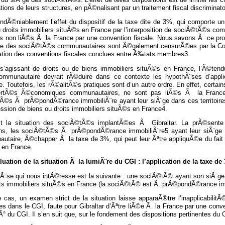
tions de leurs structures, en pÃ©nalisant par un traitement fiscal discriminatoi
indÃ©niablement l’effet du dispositif de la taxe dite de 3%, qui comporte un
u droits immobiliers situÃ©s en France par l’interposition de sociÃ©tÃ©s c
 non liÃ©s Ã la France par une convention fiscale. Nous savons Ã ce propo
ge des sociÃ©tÃ©s communautaires sont Ã©galement censurÃ©es par la Cour 
cation des conventions fiscales conclues entre Ã‰tats membres3.
 s’agissant de droits ou de biens immobiliers situÃ©s en France, l’Ã©ten
ommunautaire devrait rÃ©duire dans ce contexte les hypothÃ¨ses d’app
. Toutefois, les rÃ©alitÃ©s pratiques sont d’un autre ordre. En effet, certains
ertÃ©s Ã©conomiques communautaires, ne sont pas liÃ©s Ã la France p
Ã©s Ã prÃ©pondÃ©rance immobiliÃ¨re ayant leur siÃ¨ge dans ces territoir
ssion de biens ou droits immobiliers situÃ©s en France4.
st la situation des sociÃ©tÃ©s implantÃ©es Ã Gibraltar. La prÃ©sente 
ons, les sociÃ©tÃ©s Ã prÃ©pondÃ©rance immobiliÃ¨re5 ayant leur siÃ¨ge Ã
utaire, Ã©chapper Ã la taxe de 3%, qui peut leur Ãªtre appliquÃ©e du fait 
 en France.
luation de la situation Ã la lumiÃ¨re du CGI : l’application de la taxe de
hÃ¨se qui nous intÃ©resse est la suivante : une sociÃ©tÃ© ayant son siÃ¨g
its immobiliers situÃ©s en France (la sociÃ©tÃ© est Ã prÃ©pondÃ©rance imm
 cas, un examen strict de la situation laisse apparaÃ®tre l’inapplicabilit
s dans le CGI, faute pour Gibraltar d’Ãªtre liÃ©e Ã la France par une conve
° du CGI. Il s’en suit que, sur le fondement des dispositions pertinentes du 