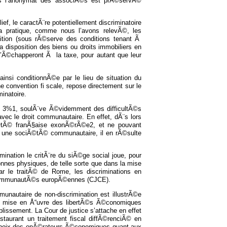
les l’anonymat des associÃ©s est prÃ©servÃ©
ef, le caractÃ¨re potentiellement discriminatoire
la pratique, comme nous l’avons relevÃ©, les
tion (sous rÃ©serve des conditions tenant Ã
disposition des biens ou droits immobiliers en
Ã©chapperont Ã la taxe, pour autant que leur
si conditionnÃ©e par le lieu de situation du
 convention fi scale, repose directement sur le
minatoire.
de 3%1, soulÃ¨ve Ã©videmment des difficultÃ©s
avec le droit communautaire. En effet, dÃ¨s lors
©tÃ© franÃ§aise exonÃ©rÃ©e2, et ne pouvant
t une sociÃ©tÃ© communautaire, il en rÃ©sulte
ination le critÃ¨re du siÃ©ge social joue, pour
onnes physiques, de telle sorte que dans la mise
 le traitÃ© de Rome, les discriminations en
s communautÃ©s europÃ©ennes (CJCE).
munautaire de non-discrimination est illustrÃ©e
la mise en Å“uvre des libertÃ©s Ã©conomiques
lissement. La Cour de justice s’attache en effet
staurant un traitement fiscal diffÃ©renciÃ© en
es choix des opÃ©rateurs Ã©conomiques quant aux