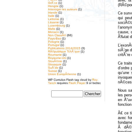
avec la
GrÃ¨ce
(1)
(RÃ©pon
Hongrie
(1)
Interroger les auteurs
(1)
Irlande
(1)
Ce survo
Italie
(1)
qui peu
Lettonie
(1)
Lituanie
(1)
sociÃ©t
Luxembourg
(1)
l’anony
Malte
(1)
cause, 
Monaco
(1)
Non ClassÃ©
(66)
Ã‰tat de
Pays-Bas
(1)
Pologne
(1)
L’exonÃ
Portugal
(1)
Publications 2014/2015
(3)
siÃ¨ge d
RÃ©publique TchÃ¨que
(1)
critÃ¨re
Roumanie
(1)
Royaume-Uni
(1)
SlovÃ©nie
(1)
Ce trai
Slovaquie
(1)
d’ordre 
SuÃ¨de
(1)
Suisse
(1)
qu’une 
Union EuropÃ©enne
(1)
invoque
WP Cumulus Flash tag cloud by
Roy
nÃ©cess
Tanck
requires
Flash Player
9 or better.
Nous sav
les pers
en Å“uv
fonctio
Ã€ ce t
avec fo
fondamen
Ã dÃ©ma
fonctio