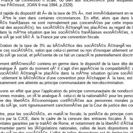
 France de convention fi scale, ou bien aux sociÃ©tÃ©s pour lesquel
se PÃ©rissol, JOAN 9 mai 1994, p.2329).
l rapide du dispositif dit Â« de la taxe de 3% Â», met immÃ©diatement en reli
t Ãªtre le sien dans certaines circonstances. En effet, alors que dans 
Ã©s franÃ§aises ne sont normalement pas concernÃ©es par cette imposi
mat des associÃ©s), les sociÃ©tÃ©s Ã©trangÃ¨res placÃ©es au regard de la 
dans la mÃªme situation que les sociÃ©tÃ©s franÃ§aises exonÃ©rÃ©es, n’
 siÃ¨ge soit liÃ© Ã la France par une convention fiscale.
©ration de la taxe de 3% au bÃ©nÃ©fice des sociÃ©tÃ©s Ã©trangÃ¨res ain
e ces sociÃ©tÃ©s, selon que celui-ci permet ou non d’invoquer utilement une
 du siÃ¨ge social, et prÃ©sente de ce fait un caractÃ¨re potentiellement discri
tement diffÃ©renciÃ© contenu en germe dans le dispositif de la taxe dite 
pratique Ã partir du moment oÃ¹ il s’agit d’en apprÃ©cier la compatibilitÃ© 
sociÃ©tÃ© Ã©trangÃ¨re placÃ©e dans la mÃªme situation qu’une sociÃ
r utilement le bÃ©nÃ©fice d’une convention pour Ã©chapper Ã la taxe, es
airement une atteinte au principe communautaire de non-discrimination.
ons en effet que pour l’application du principe communautaire de nondiscrim
onnes morales, un rÃ´le analogue Ã celui-ci de la nationalitÃ© pour les pers
re des libertÃ©s Ã©conomiques confÃ©rÃ©es aux personnes morales par
n du siÃ¨ge, sont rigoureusement sanctionnÃ©es par la Cour de justice de
itre, pour les sociÃ©tÃ©s, en matiÃ¨re fiscale, la portÃ©e du principe com
rce par la CJCE, dans le cadre de la censure des entraves fiscales Ã 
tales garanties par le traitÃ© de Rome, et notamment de la libertÃ© d’Ã©tab
nteler parmi les lÃ©gislations nationales, celles de leurs dispositions in
n du siÃ¨ge des sociÃ©tÃ©s. L’effet de telles dispositions est de limiter l