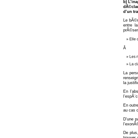
b) L’in
dÃ©clar
d’un tr
Le bÃ©n
entre l
prÃ©sent
Elle 
Â
Les 
La c
La pers
renseig
la justi
En l’ab
l’espÃ¨c
En outre
au cas 
D’une p
l’exonÃ©
De plus,
trouver