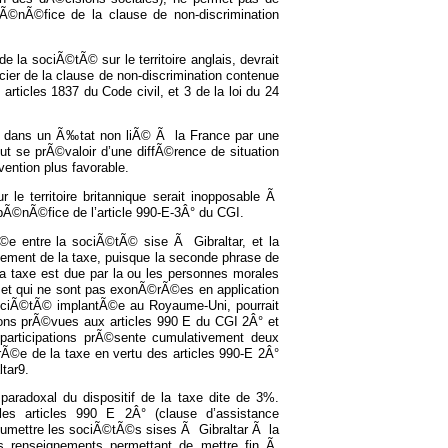
bÃ©nÃ©fice de la clause de non-discrimination
de la sociÃ©tÃ© sur le territoire anglais, devrait
ier de la clause de non-discrimination contenue
articles 1837 du Code civil, et 3 de la loi du 24
uÃ© dans un Ã‰tat non liÃ© Ã la France par une
ut se prÃ©valoir d’une diffÃ©rence de situation
vention plus favorable.
 le territoire britannique serait inopposable Ã
le bÃ©nÃ©fice de l’article 990-E-3Â° du CGI.
©e entre la sociÃ©tÃ© sise Ã Gibraltar, et la
ement de la taxe, puisque la seconde phrase de
 la taxe est due par la ou les personnes morales
 et qui ne sont pas exonÃ©rÃ©es en application
 sociÃ©tÃ© implantÃ©e au Royaume-Uni, pourrait
ions prÃ©vues aux articles 990 E du CGI 2Â° et
participations prÃ©sente cumulativement deux
rÃ©e de la taxe en vertu des articles 990-E 2Â°
tar9.
e paradoxal du dispositif de la taxe dite de 3%.
les articles 990 E 2Â° (clause d’assistance
oumettre les sociÃ©tÃ©s sises Ã Gibraltar Ã la
es renseignements permettant de mettre fin Ã