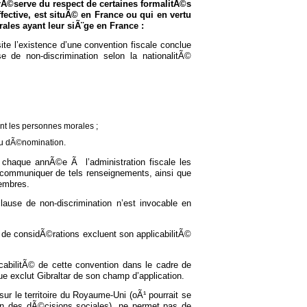
 rÃ©serve du respect de certaines formalitÃ©s
ective, est situÃ© en France ou qui en vertu
les ayant leur siÃ¨ge en France :
e l’existence d’une convention fiscale conclue
de non-discrimination selon la nationalitÃ©
nt les personnes morales ;
 ou dÃ©nomination.
chaque annÃ©e Ã l’administration fiscale les
ommuniquer de tels renseignements, ainsi que
membres.
lause de non-discrimination n’est invocable en
s de considÃ©rations excluent son applicabilitÃ©
abilitÃ© de cette convention dans le cadre de
ue exclut Gibraltar de son champ d’application.
sur le territoire du Royaume-Uni (oÃ¹ pourrait se
ion des dÃ©cisions sociales), ne permet pas de