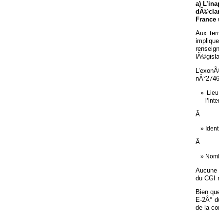
a) L’in
dÃ©clar
France 
Aux ter
impliqu
renseig
lÃ©gisla
L’exonÃ
nÂ°2746
Lieu
l’int
Â
Iden
Â
Nomb
Aucune c
du CGI 
Bien que
E-2Â° du
de la co