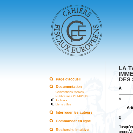
LA 
IMME
DES 
Page d'accueil
Documentation
Â
Conventions fiscales
Publications 2014/2015
Â
Archives
Liens utiles
Art
Interroger les auteurs
Â
Commander en ligne
Jusqu’en
Recherche Intuitive
propri