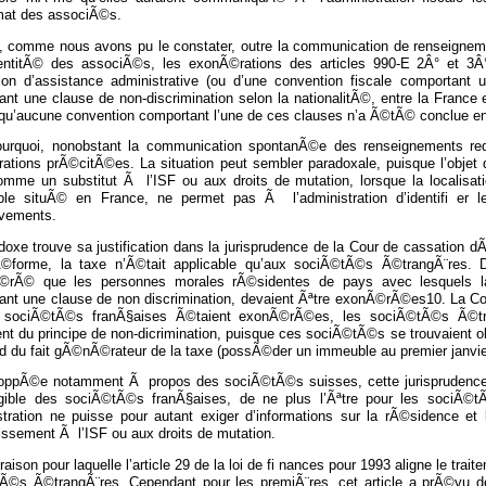
mat des associÃ©s.
t, comme nous avons pu le constater, outre la communication de renseigneme
dentitÃ© des associÃ©s, les exonÃ©rations des articles 990-E 2Â° et 3Â°
ion d’assistance administrative (ou d’une convention fiscale comportant un
ant une clause de non-discrimination selon la nationalitÃ©, entre la Franc
qu’aucune convention comportant l’une de ces clauses n’a Ã©tÃ© conclue entr
ourquoi, nonobstant la communication spontanÃ©e des renseignements re
ations prÃ©citÃ©es. La situation peut sembler paradoxale, puisque l’objet 
comme un substitut Ã l’ISF ou aux droits de mutation, lorsque la localisa
ble situÃ© en France, ne permet pas Ã l’administration d’identifi e
vements.
doxe trouve sa justification dans la jurisprudence de la Cour de cassation
Ã©forme, la taxe n’Ã©tait applicable qu’aux sociÃ©tÃ©s Ã©trangÃ¨res. 
©rÃ© que les personnes morales rÃ©sidentes de pays avec lesquels la
ant une clause de non discrimination, devaient Ãªtre exonÃ©rÃ©es10. La Co
 sociÃ©tÃ©s franÃ§aises Ã©taient exonÃ©rÃ©es, les sociÃ©tÃ©s Ã©tran
nt du principe de non-dicrimination, puisque ces sociÃ©tÃ©s se trouvaient 
rd du fait gÃ©nÃ©rateur de la taxe (possÃ©der un immeuble au premier janv
ppÃ©e notamment Ã propos des sociÃ©tÃ©s suisses, cette jurisprudence ava
gible des sociÃ©tÃ©s franÃ§aises, de ne plus l’Ãªtre pour les sociÃ
stration ne puisse pour autant exiger d’informations sur la rÃ©sidence et l
issement Ã l’ISF ou aux droits de mutation.
 raison pour laquelle l’article 29 de la loi de fi nances pour 1993 aligne le t
Ã©s Ã©trangÃ¨res. Cependant pour les premiÃ¨res, cet article a prÃ©vu des