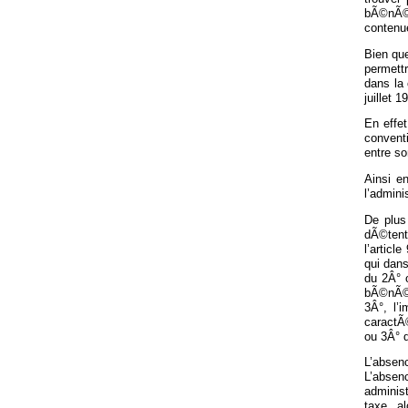
bÃ©nÃ©f
contenu
Bien que
permett
dans la 
juillet 
En effe
convent
entre so
Ainsi e
l’admini
De plus
dÃ©tent
l’articl
qui dan
du 2Â° 
bÃ©nÃ©f
3Â°, l’
caractÃ©
ou 3Â° d
L’absenc
L’absen
adminis
taxe, a