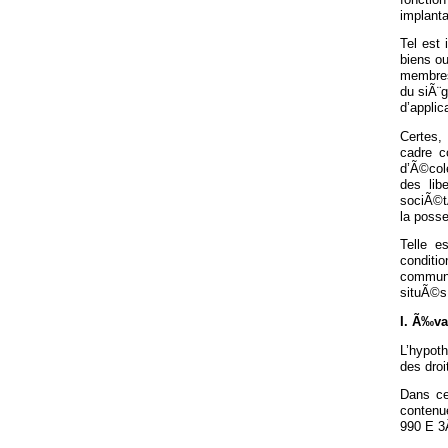
implanta
Tel est 
biens o
membres
du siÃ¨
d’appli
Certes,
cadre c
d’Ã©cole
des lib
sociÃ©t
la posse
Telle e
conditi
communa
situÃ©s
I. Ã‰va
L’hypot
des dro
Dans ce
contenue
990 E 3Â