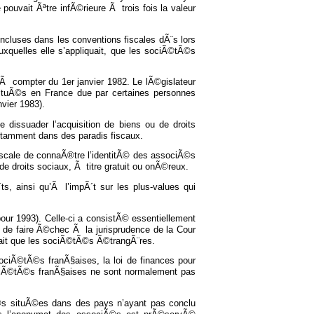
uvait Ãªtre infÃ©rieure Ã trois fois la valeur
ncluses dans les conventions fiscales dÃ¨s lors
xquelles elle s’appliquait, que les sociÃ©tÃ©s
 Ã compter du 1er janvier 1982. Le lÃ©gislateur
ituÃ©s en France due par certaines personnes
vier 1983).
 de dissuader l’acquisition de biens ou de droits
notamment dans des paradis fiscaux.
fi scale de connaÃ®tre l’identitÃ© des associÃ©s
 de droits sociaux, Ã titre gratuit ou onÃ©reux.
s, ainsi qu’Ã l’impÃ´t sur les plus-values qui
pour 1993). Celle-ci a consistÃ© essentiellement
 de faire Ã©chec Ã la jurisprudence de la Cour
sait que les sociÃ©tÃ©s Ã©trangÃ¨res.
ociÃ©tÃ©s franÃ§aises, la loi de finances pour
sociÃ©tÃ©s franÃ§aises ne sont normalement pas
Ã©s situÃ©es dans des pays n’ayant pas conclu