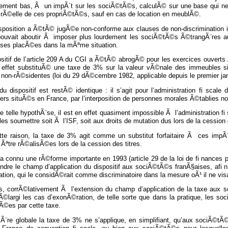
ement bas, Ã un impÃ´t sur les sociÃ©tÃ©s, calculÃ© sur une base qui ne po
e rÃ©elle de ces propriÃ©tÃ©s, sauf en cas de location en meublÃ©.
isposition a Ã©tÃ© jugÃ©e non-conforme aux clauses de non-discrimination i
 pouvait aboutir Ã imposer plus lourdement les sociÃ©tÃ©s Ã©trangÃ¨res au
ises placÃ©es dans la mÃªme situation.
ositif de l’article 209 A du CGI a Ã©tÃ© abrogÃ© pour les exercices ouverts
n effet substituÃ© une taxe de 3% sur la valeur vÃ©nale des immeubles s
non-rÃ©sidentes (loi du 29 dÃ©cembre 1982, applicable depuis le premier jan
 du dispositif est restÃ© identique : il s’agit pour l’administration fi scale
ers situÃ©s en France, par l’interposition de personnes morales Ã©tablies 
 telle hypothÃ¨se, il est en effet quasiment impossible Ã l’administration 
 les soumettre soit Ã l’ISF, soit aux droits de mutation dus lors de la cession
tte raison, la taxe de 3% agit comme un substitut forfaitaire Ã ces impÃ´t
Ãªtre rÃ©alisÃ©es lors de la cession des titres.
a connu une rÃ©forme importante en 1993 (article 29 de la loi de fi nances 
dre le champ d’application du dispositif aux sociÃ©tÃ©s franÃ§aises, afi n
tion, qui le considÃ©rait comme discriminatoire dans la mesure oÃ¹ il ne vi
is, corrÃ©lativement Ã l’extension du champ d’application de la taxe aux s
Ã©largi les cas d’exonÃ©ration, de telle sorte que dans la pratique, les 
Ã©es par cette taxe.
Ã¨re globale la taxe de 3% ne s’applique, en simplifiant, qu’aux sociÃ©t