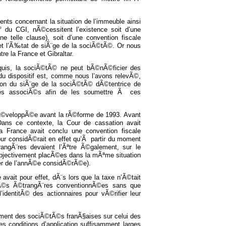
nts concernant la situation de l’immeuble ainsi
 du CGI, nÃ©cessitent l’existence soit d’une
e telle clause), soit d’une convention fiscale
e et l’Ã‰tat de siÃ¨ge de la sociÃ©tÃ©. Or nous
e la France et Gibraltar.
quis, la sociÃ©tÃ© ne peut bÃ©nÃ©ficier des
du dispositif est, comme nous l’avons relevÃ©,
tion du siÃ¨ge de la sociÃ©tÃ© dÃ©tentrice de
r les associÃ©s afin de les soumettre Ã ces
 dÃ©veloppÃ©e avant la rÃ©forme de 1993. Avant
Dans ce contexte, la Cour de cassation avait
 France avait conclu une convention fiscale
ur considÃ©rait en effet qu’Ã partir du moment
gÃ¨res devaient l’Ãªtre Ã©galement, sur le
objectivement placÃ©es dans la mÃªme situation
ier de l’annÃ©e considÃ©rÃ©e).
it pour effet, dÃ¨s lors que la taxe n’Ã©tait
©tÃ©s Ã©trangÃ¨res conventionnÃ©es sans que
’identitÃ© des actionnaires pour vÃ©rifier leur
raitement des sociÃ©tÃ©s franÃ§aises sur celui des
 conditions d’application suffisamment larges