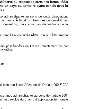
 rÃ©serve du respect de certaines formalitÃ©s
s un pays ou territoire ayant conclu avec la
e :
ce administrative au sens de cette disposition,
on de l’autre Ã‰tat ou Territoire concernÃ© les
convention, mais aussi les dispositions de la
e l’annÃ©e considÃ©rÃ©e, d’une dÃ©claration
iliers possÃ©dÃ©s en France, directement ou par
 l’annÃ©e ;
ate ;
i bien que l’exonÃ©ration de l’article 990-E-2Â°
istance administrative au sens de l’article 990-
, est exclue du champ d’application territoriale