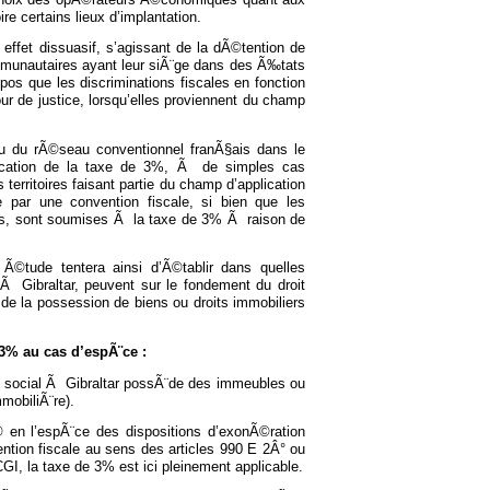
re certains lieux d’implantation.
 effet dissuasif, s’agissant de la dÃ©tention de
ommunautaires ayant leur siÃ¨ge dans des Ã‰tats
s que les discriminations fiscales en fonction
de justice, lorsqu’elles proviennent du champ
du du rÃ©seau conventionnel franÃ§ais dans le
lication de la taxe de 3%, Ã de simples cas
 territoires faisant partie du champ d’application
ar une convention fiscale, si bien que les
es, sont soumises Ã la taxe de 3% Ã raison de
Ã©tude tentera ainsi d’Ã©tablir dans quelles
 Gibraltar, peuvent sur le fondement du droit
de la possession de biens ou droits immobiliers
 3% au cas d’espÃ¨ce :
e social Ã Gibraltar possÃ¨de des immeubles ou
obiliÃ¨re).
Ã© en l’espÃ¨ce des dispositions d’exonÃ©ration
ntion fiscale au sens des articles 990 E 2Â° ou
CGI, la taxe de 3% est ici pleinement applicable.