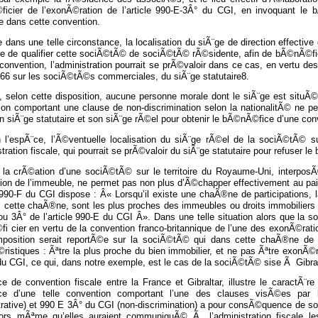
icier de l’exonÃ©ration de l’article 990-E-3Â° du CGI, en invoquant le 
e dans cette convention.
 dans une telle circonstance, la localisation du siÃ¨ge de direction effective 
re de qualifier cette sociÃ©tÃ© de sociÃ©tÃ© rÃ©sidente, afin de bÃ©nÃ©fic
convention, l’administration pourrait se prÃ©valoir dans ce cas, en vertu des 
1966 sur les sociÃ©tÃ©s commerciales, du siÃ¨ge statutaire8.
t, selon cette disposition, aucune personne morale dont le siÃ¨ge est sit
ion comportant une clause de non-discrimination selon la nationalitÃ© ne pe
n siÃ¨ge statutaire et son siÃ¨ge rÃ©el pour obtenir le bÃ©nÃ©fice d’une con
n l’espÃ¨ce, l’Ã©ventuelle localisation du siÃ¨ge rÃ©el de la sociÃ©tÃ© sur
stration fiscale, qui pourrait se prÃ©valoir du siÃ¨ge statutaire pour refuser 
 la crÃ©ation d’une sociÃ©tÃ© sur le territoire du Royaume-Uni, interposÃ
ion de l’immeuble, ne permet pas non plus d’Ã©chapper effectivement au pai
e 990-F du CGI dispose : Â« Lorsqu’il existe une chaÃ®ne de participations,
s cette chaÃ®ne, sont les plus proches des immeubles ou droits immobiliers
ou 3Â° de l’article 990-E du CGI Â». Dans une telle situation alors que la
i cier en vertu de la convention franco-britannique de l’une des exonÃ©rat
imposition serait reportÃ©e sur la sociÃ©tÃ© qui dans cette chaÃ®ne de 
ristiques : Ãªtre la plus proche du bien immobilier, et ne pas Ãªtre exonÃ©
u CGI, ce qui, dans notre exemple, est le cas de la sociÃ©tÃ© sise Ã Gibral
e de convention fiscale entre la France et Gibraltar, illustre le caractÃ¨r
ce d’une telle convention comportant l’une des clauses visÃ©es par 
trative) et 990 E 3Â° du CGI (non-discrimination) a pour consÃ©quence de s
lors mÃªme qu’elles auraient communiquÃ© Ã l’administration fiscale l