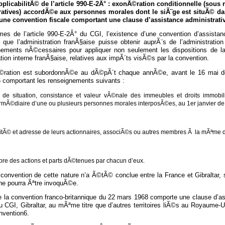
applicabilitÃ© de l’article 990-E-2Â° : exonÃ©ration conditionnelle (sous
atives) accordÃ©e aux personnes morales dont le siÃ¨ge est situÃ© dan
une convention fiscale comportant une clause d’assistance administrativ
mes de l’article 990-E-2Â° du CGI, l’existence d’une convention d’assistan
e que l’administration franÃ§aise puisse obtenir auprÃ¨s de l’administrati
nements nÃ©cessaires pour appliquer non seulement les dispositions de la 
tion interne franÃ§aise, relatives aux impÃ´ts visÃ©s par la convention.
©ration est subordonnÃ©e au dÃ©pÃ´t chaque annÃ©e, avant le 16 mai d
 comportant les renseignements suivants :
 de situation, consistance et valeur vÃ©nale des immeubles et droits immob
ermÃ©diaire d’une ou plusieurs personnes morales interposÃ©es, au 1er janvier de
titÃ© et adresse de leurs actionnaires, associÃ©s ou autres membres Ã la mÃªme d
re des actions et parts dÃ©tenues par chacun d’eux.
onvention de cette nature n’a Ã©tÃ© conclue entre la France et Gibraltar, s
ne pourra Ãªtre invoquÃ©e.
 la convention franco-britannique du 22 mars 1968 comporte une clause d’ass
 CGI, Gibraltar, au mÃªme titre que d’autres territoires liÃ©s au Royaume-Uni
nvention6.