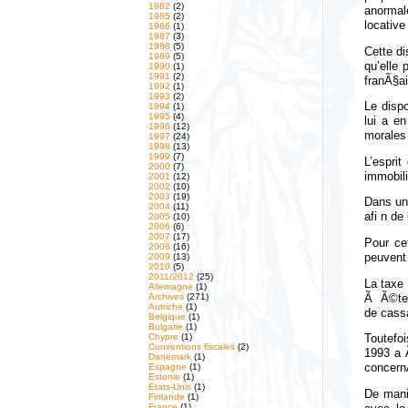
1982
(2)
anormal
1985
(2)
locativ
1986
(1)
1987
(3)
1988
(5)
Cette d
1989
(5)
qu’elle
1990
(1)
1991
(2)
franÃ§a
1992
(1)
1993
(2)
Le disp
1994
(1)
1995
(4)
lui a e
1996
(12)
morales 
1997
(24)
1998
(13)
1999
(7)
L’esprit
2000
(7)
immobili
2001
(12)
2002
(10)
2003
(19)
Dans une
2004
(11)
afi n de
2005
(10)
2006
(6)
2007
(17)
Pour ce
2008
(16)
peuvent 
2009
(13)
2010
(5)
2011/2012
(25)
La taxe 
Allemagne
(1)
Archives
(271)
Ã Ã©ten
Autriche
(1)
de cassa
Belgique
(1)
Bulgarie
(1)
Chypre
(1)
Toutefo
Conventions fiscales
(2)
1993 a 
Danemark
(1)
Espagne
(1)
concern
Estonie
(1)
Etats-Unis
(1)
De mani
Finlande
(1)
France
(1)