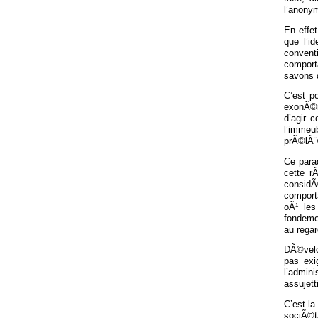
l’anony
En effe
que l’i
convent
comport
savons 
C’est p
exonÃ©r
d’agir 
l’immeu
prÃ©lÃ¨
Ce para
cette r
considÃ
comport
oÃ¹ les
fondeme
au rega
DÃ©velo
pas exi
l’admini
assujett
C’est la
sociÃ©t