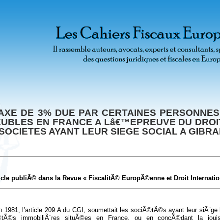
TAXE DE 3% DUE PAR CERTAINES PERSONNE
UBLES EN FRANCE A Lâ€™EPREUVE DU DROI
SOCIETES AYANT LEUR SIEGE SOCIAL A GIBR
icle publiÃ© dans la Revue « FiscalitÃ© EuropÃ©enne et Droit Internatio
 1981, l’article 209 A du CGI, soumettait les sociÃ©tÃ©s ayant leur siÃ¨ge 
Ã©tÃ©s immobiliÃ¨res situÃ©es en France, ou en concÃ©dant la joui