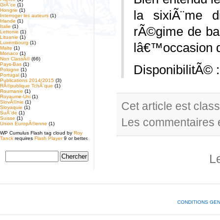
GrÃ¨ce
(1)
Hongrie
(1)
la sixiÃ¨me d
Interroger les auteurs
(1)
Irlande
(1)
Italie
(1)
rÃ©gime de bas
Lettonie
(1)
Lituanie
(1)
Luxembourg
(1)
lâ€™occasion d
Malte
(1)
Monaco
(1)
Non ClassÃ©
(66)
Pays-Bas
(1)
DisponibilitÃ©
Pologne
(1)
Portugal
(1)
Publications 2014/2015
(3)
RÃ©publique TchÃ¨que
(1)
Roumanie
(1)
Royaume-Uni
(1)
SlovÃ©nie
(1)
Cet article est cla
Slovaquie
(1)
SuÃ¨de
(1)
Suisse
(1)
Les commentaires e
Union EuropÃ©enne
(1)
WP Cumulus Flash tag cloud by
Roy
Tanck
requires
Flash Player
9 or better.
L
CONDITIONS GE