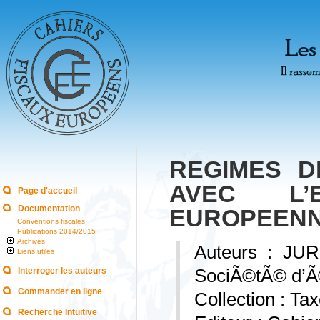
REGIMES D
AVEC L’
Page d'accueil
Documentation
EUROPEEN
Conventions fiscales
Publications 2014/2015
Archives
Auteurs : JUR
Liens utiles
Interroger les auteurs
SociÃ©tÃ© d’Ã©t
Commander en ligne
Collection : Ta
Recherche Intuitive