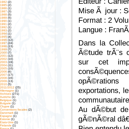
Editeur : Cahi
1982
(2)
1985
(2)
1986
(1)
Mise Ã jour : S
1987
(3)
1988
(5)
1989
(5)
Format : 2 Vol
1990
(1)
1991
(2)
1992
(1)
Langue : FranÃ
1993
(2)
1994
(1)
1995
(4)
1996
(12)
Dans la Colle
1997
(24)
1998
(13)
1999
(7)
Ã©tude trÃ¨s 
2000
(7)
2001
(12)
2002
(10)
sur cet impÃ
2003
(19)
2004
(11)
2005
(10)
consÃ©quence
2006
(6)
2007
(17)
2008
(16)
opÃ©rations
2009
(13)
2010
(5)
2011/2012
(25)
exportations, l
Allemagne
(1)
Archives
(271)
Autriche
(1)
communautaires,
Belgique
(1)
Bulgarie
(1)
Chypre
(1)
Au dÃ©but de 
Conventions fiscales
(2)
Danemark
(1)
Espagne
(1)
gÃ©nÃ©ral dâ€™
Estonie
(1)
Etats-Unis
(1)
Finlande
(1)
Bien entendu le
France
(1)