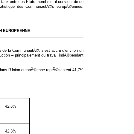
des taux entre les Etats membres, il convient de se
 statistique des CommunautÃ©s europÃ©ennes,
ON EUROPEENNE
mble de la CommunautÃ©, s’est accru d’environ un
uction – principalement du travail indÃ©pendant
s dans l’Union europÃ©enne reprÃ©sentent 41,7%
42.6%
42.3%