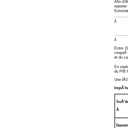
Afin d’i
reporte
Eurostat
Â
Â
Entre 19
cinquiÃ
et du ca
En sept
du PIB f
Une lÃ©
ImpÃ´ts
SuÃ¨d
Â
Danem