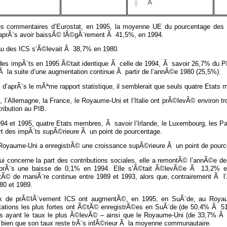
Â
es commentaires d’Eurostat, en 1995, la moyenne UE du pourcentage de
aprÃ¨s avoir baissÃ© lÃ©gÃ¨rement Ã 41,5%, en 1994.
au des ICS s’Ã©levait Ã 38,7% en 1980.
 des impÃ´ts en 1995 Ã©tait identique Ã celle de 1994, Ã savoir 26,7% du 
Ã la suite d’une augmentation continue Ã partir de l’annÃ©e 1980 (25,5%).
 d’aprÃ¨s le mÃªme rapport statistique, il semblerait que seuls quatre Etats
 l’Allemagne, la France, le Royaume-Uni et l’Italie ont prÃ©levÃ© environ tr
tribution au PIB.
94 et 1995, quatre Etats membres, Ã savoir l’Irlande, le Luxembourg, les Pa
art des impÃ´ts supÃ©rieure Ã un point de pourcentage.
 Royaume-Uni a enregistrÃ© une croissance supÃ©rieure Ã un point de pourc
ui concerne la part des contributions sociales, elle a remontÃ© l’annÃ©e d
prÃ¨s une baisse de 0,1% en 1994. Elle s’Ã©tait Ã©levÃ©e Ã 13,2% en
Ã© de maniÃ¨re continue entre 1989 et 1993, alors que, contrairement Ã l’Ã
80 et 1989.
x de prÃ©lÃ¨vement ICS ont augmentÃ©, en 1995, en SuÃ¨de, au Royau
ations les plus fortes ont Ã©tÃ© enregistrÃ©es en SuÃ¨de (de 50,4% Ã 5
s ayant le taux le plus Ã©levÃ© – ainsi que le Royaume-Uni (de 33,7% Ã 34
, bien que son taux reste trÃ¨s infÃ©rieur Ã la moyenne communautaire.