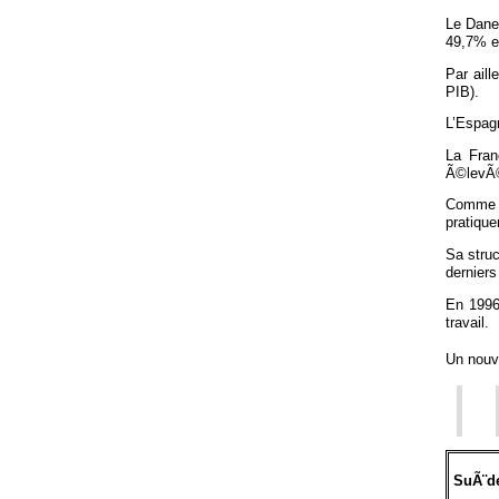
Le Danem
49,7% et
Par ail
PIB).
L’Espagn
La Fran
Ã©levÃ© 
Comme i
pratiqu
Sa stru
dernier
En 1996
travail.
Un nouv
SuÃ¨d