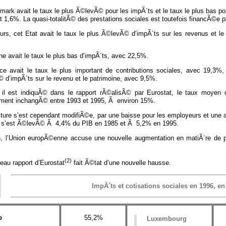
ark avait le taux le plus Ã©levÃ© pour les impÃ´ts et le taux le plus bas po
 1,6%. La quasi-totalitÃ© des prestations sociales est toutefois financÃ©e p
leurs, cet Etat avait le taux le plus Ã©levÃ© d’impÃ´ts sur les revenus et 
e avait le taux le plus bas d’impÃ´ts, avec 22,5%.
ce avait le taux le plus important de contributions sociales, avec 19,3
d’impÃ´ts sur le revenu et le patrimoine, avec 9,5%.
l est indiquÃ© dans le rapport rÃ©alisÃ© par Eurostat, le taux moyen d
ement inchangÃ© entre 1993 et 1995, Ã environ 15%.
cture s’est cependant modifiÃ©e, par une baisse pour les employeurs et une 
s s’est Ã©levÃ© Ã 4,4% du PIB en 1985 et Ã 5,2% en 1995.
, l’Union europÃ©enne accuse une nouvelle augmentation en matiÃ¨re de p
(2)
eau rapport d’Eurostat
fait Ã©tat d’une nouvelle hausse.
ImpÃ´ts et cotisations sociales en 1996, e
e
55,2%
Luxembourg