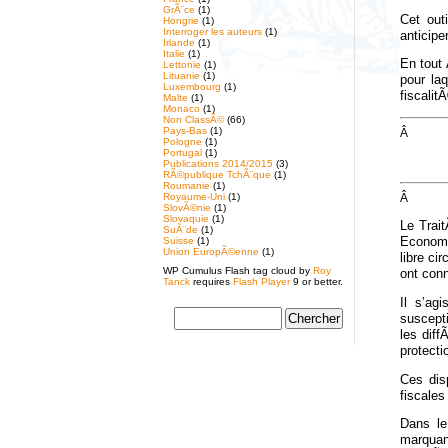
GrÃ¨ce
(1)
Cet out
Hongrie
(1)
Interroger les auteurs
(1)
anticipe
Irlande
(1)
Italie
(1)
En tout
Lettonie
(1)
Lituanie
(1)
pour laq
Luxembourg
(1)
fiscalit
Malte
(1)
Monaco
(1)
Non ClassÃ©
(66)
Pays-Bas
(1)
Â
Pologne
(1)
Portugal
(1)
Publications 2014/2015
(3)
RÃ©publique TchÃ¨que
(1)
Roumanie
(1)
Â
Royaume-Uni
(1)
SlovÃ©nie
(1)
Slovaquie
(1)
Le Trai
SuÃ¨de
(1)
Suisse
(1)
Economi
Union EuropÃ©enne
(1)
libre c
WP Cumulus Flash tag cloud by
Roy
ont conn
Tanck
requires
Flash Player
9 or better.
Il s’ag
suscepti
les diff
protect
Ces disp
fiscale
Dans le
marquan