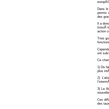
europÃ
Dans le
permis 
des gra
Il a don
troisiÃ
action c
Trois gr
fonctio
Cependa
ont subi
Ce chan
1) Du fa
plus int
2) L’al
l’interm
3) La l
nouvelle
Ces dif
des taux