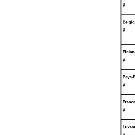
Â
Belgi
Â
Finlan
Â
Pays-
Â
Franc
Â
Luxem