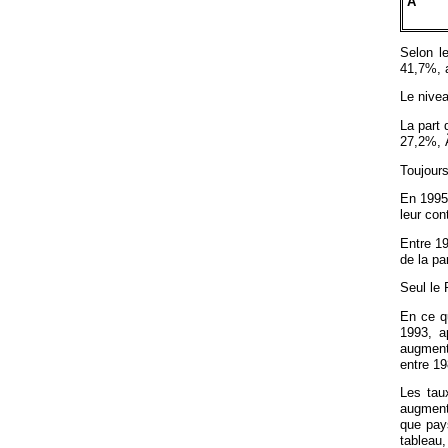
Â
Selon l
41,7%, 
Le nive
La part
27,2%, 
Toujours
En 1995,
leur con
Entre 19
de la p
Seul le
En ce q
1993, a
augment
entre 19
Les tau
augment
que pay
tableau