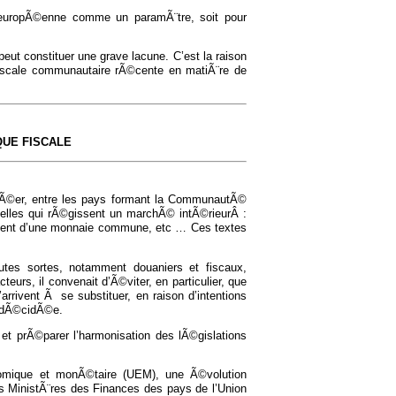
 europÃ©enne comme un paramÃ¨tre, soit pour
ut constituer une grave lacune. C’est la raison
n fiscale communautaire rÃ©cente en matiÃ¨re de
QUE FISCALE
crÃ©er, entre les pays formant la CommunautÃ©
les qui rÃ©gissent un marchÃ© intÃ©rieurÂ :
sement d’une monnaie commune, etc … Ces textes
outes sortes, notamment douaniers et fiscaux,
eurs, il convenait d’Ã©viter, en particulier, que
arrivent Ã se substituer, en raison d’intentions
© dÃ©cidÃ©e.
s et prÃ©parer l’harmonisation des lÃ©gislations
nomique et monÃ©taire (UEM), une Ã©volution
s MinistÃ¨res des Finances des pays de l’Union