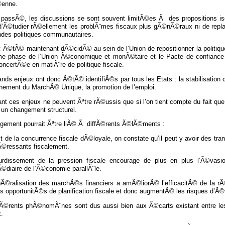
©enne.
 passÃ©, les discussions se sont souvent limitÃ©es Ã des propositions iso
d’Ã©tudier rÃ©ellement les problÃ¨mes fiscaux plus gÃ©nÃ©raux ni de replace
ndes politiques communautaires.
c Ã©tÃ© maintenant dÃ©cidÃ© au sein de l’Union de repositionner la politique 
¨me phase de l’Union Ã©conomique et monÃ©taire et le Pacte de confiance 
oncertÃ©e en matiÃ¨re de politique fiscale.
ands enjeux ont donc Ã©tÃ© identifiÃ©s par tous les Etats : la stabilisation
nnement du MarchÃ© Unique, la promotion de l’emploi.
nt ces enjeux ne peuvent Ãªtre rÃ©ussis que si l’on tient compte du fait q
 un changement structurel.
gement pourrait Ãªtre liÃ© Ã diffÃ©rents Ã©lÃ©ments :
it de la concurrence fiscale dÃ©loyale, on constate qu’il peut y avoir des tr
Ã©ressants fiscalement.
ourdissement de la pression fiscale encourage de plus en plus l’Ã©vasio
Ã©diaire de l’Ã©conomie parallÃ¨le.
ibÃ©ralisation des marchÃ©s financiers a amÃ©liorÃ© l’efficacitÃ© de la rÃ©
s opportunitÃ©s de planification fiscale et donc augmentÃ© les risques d’Ã©v
fÃ©rents phÃ©nomÃ¨nes sont dus aussi bien aux Ã©carts existant entre le
.