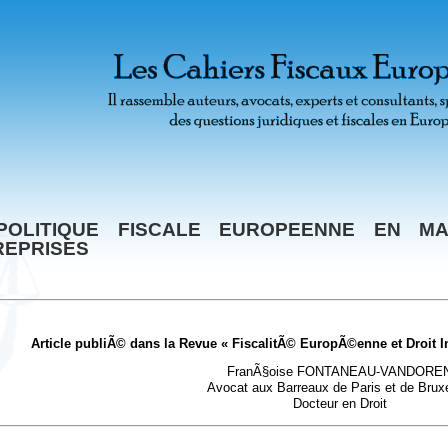
POLITIQUE FISCALE EUROPEENNE EN MA
REPRISES
Article publiÃ© dans la Revue « FiscalitÃ© EuropÃ©enne et Droit In
FranÃ§oise FONTANEAU-VANDORE
Avocat aux Barreaux de Paris et de Bruxe
Docteur en Droit