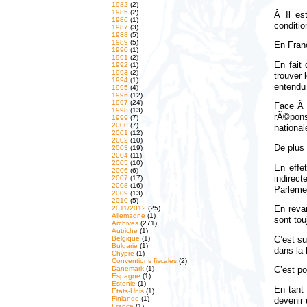
1982
(2)
1985
(2)
Â Il es
1986
(1)
conditio
1987
(3)
1988
(5)
1989
(5)
En Fran
1990
(1)
1991
(2)
En fait
1992
(1)
1993
(2)
trouver
1994
(1)
entendu 
1995
(4)
1996
(12)
1997
(24)
Face Ã 
1998
(13)
rÃ©pons
1999
(7)
2000
(7)
national
2001
(12)
2002
(10)
De plus
2003
(19)
2004
(11)
2005
(10)
En effe
2006
(6)
indirec
2007
(17)
2008
(16)
Parlemen
2009
(13)
2010
(5)
2011/2012
(25)
En reva
Allemagne
(1)
sont tou
Archives
(271)
Autriche
(1)
Belgique
(1)
C’est s
Bulgarie
(1)
dans la 
Chypre
(1)
Conventions fiscales
(2)
Danemark
(1)
C’est po
Espagne
(1)
Estonie
(1)
En tant 
Etats-Unis
(1)
Finlande
(1)
devenir 
France
(1)