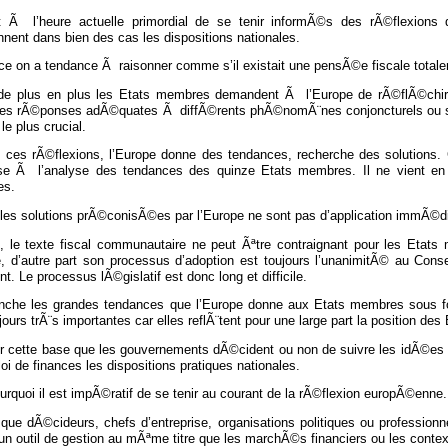
t Ã l’heure actuelle primordial de se tenir informÃ©s des rÃ©flexions d
nnent dans bien des cas les dispositions nationales.
ce on a tendance Ã raisonner comme s’il existait une pensÃ©e fiscale tota
 de plus en plus les Etats membres demandent Ã l’Europe de rÃ©flÃ©chir
 les rÃ©ponses adÃ©quates Ã diffÃ©rents phÃ©nomÃ¨nes conjoncturels ou str
le plus crucial.
ces rÃ©flexions, l’Europe donne des tendances, recherche des solutions. 
e Ã l’analyse des tendances des quinze Etats membres. Il ne vient en 
es.
 les solutions prÃ©conisÃ©es par l’Europe ne sont pas d’application immÃ©di
t, le texte fiscal communautaire ne peut Ãªtre contraignant pour les Etat
te, d’autre part son processus d’adoption est toujours l’unanimitÃ© au Con
t. Le processus lÃ©gislatif est donc long et difficile.
nche les grandes tendances que l’Europe donne aux Etats membres sous 
jours trÃ¨s importantes car elles reflÃ¨tent pour une large part la position 
ur cette base que les gouvernements dÃ©cident ou non de suivre les idÃ©es
loi de finances les dispositions pratiques nationales.
urquoi il est impÃ©ratif de se tenir au courant de la rÃ©flexion europÃ©enne.
que dÃ©cideurs, chefs d’entreprise, organisations politiques ou professionn
un outil de gestion au mÃªme titre que les marchÃ©s financiers ou les contex