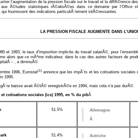
llustrer l’augmentation de la pression fiscale sur le travail et la diffÃ©rence 
r aux Ã©tudes statistiques rÃ©alisÃ©es dans ce domaine par l’Office
 qui fournissent des indications particuliÃ¨rement intÃ©ressantes.
LA PRESSION FISCALE AUGMENTE DANS L’UNI
80 et 1993, le taux d’imposition implicite du travail salariÃ©, pour l’ense
¨me alors que ce mÃªme indicateur, dans le cas des autres facteurs de prod
pitalÂ – , a diminuÃ©.
(1)
embre 1996, Eurostat
annonce que les impÃ´ts et les cotisations sociale
in 1995.
gÃ¨re baisse avait Ã©tÃ© enregistrÃ©e en 1994, mais cela n’a pas durÃ©.
 et cotisations sociales (ics) 1995, en % du pib
Â
e
51.5%
Allemagne
Â
ark
51.4%
Autriche