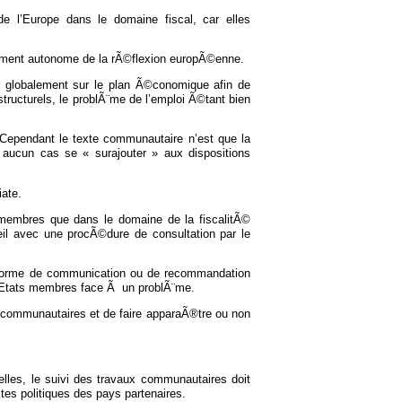
e l’Europe dans le domaine fiscal, car elles
lement autonome de la rÃ©flexion europÃ©enne.
 globalement sur le plan Ã©conomique afin de
ucturels, le problÃ¨me de l’emploi Ã©tant bien
Cependant le texte communautaire n’est que la
aucun cas se « surajouter » aux dispositions
ate.
s membres que dans le domaine de la fiscalitÃ©
seil avec une procÃ©dure de consultation par le
forme de communication ou de recommandation
des Etats membres face Ã un problÃ¨me.
 communautaires et de faire apparaÃ®tre ou non
elles, le suivi des travaux communautaires doit
tes politiques des pays partenaires.