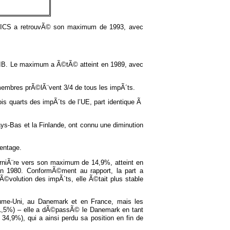
s ICS a retrouvÃ© son maximum de 1993, avec
PIB. Le maximum a Ã©tÃ© atteint en 1989, avec
 membres prÃ©lÃ¨vent 3/4 de tous les impÃ´ts.
ois quarts des impÃ´ts de l’UE, part identique Ã
ys-Bas et la Finlande, ont connu une diminution
entage.
erniÃ¨re vers son maximum de 14,9%, atteint en
 1980. ConformÃ©ment au rapport, la part a
©volution des impÃ´ts, elle Ã©tait plus stable
me-Uni, au Danemark et en France, mais les
1,5%) – elle a dÃ©passÃ© le Danemark en tant
,9%), qui a ainsi perdu sa position en fin de