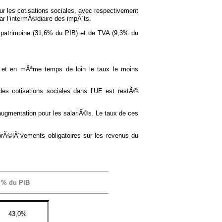
ur les cotisations sociales, avec respectivement
ar l’intermÃ©diaire des impÃ´ts.
le patrimoine (31,6% du PIB) et de TVA (9,3% du
%, et en mÃªme temps de loin le taux le moins
es cotisations sociales dans l’UE est restÃ©
augmentation pour les salariÃ©s. Le taux de ces
rÃ©lÃ¨vements obligatoires sur les revenus du
n % du PIB
43,0%