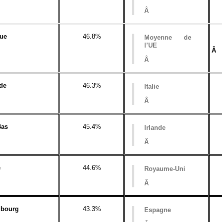
Â
que
46.8%
Moyenne de
l’UE
Â
Â
de
46.3%
Italie
Â
Bas
45.4%
Irlande
Â
e
44.6%
Royaume-Uni
Â
bourg
43.3%
Espagne