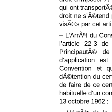
qui ont transport
droit ne s’Ã©tend
visÃ©s par cet arti
– L’ArrÃªt du Cons
l’article 22-3 d
PrincipautÃ© 
d’application est
Convention et 
dÃ©tention du cert
de faire de ce ce
habituelle d’un c
13 octobre 1962 ;