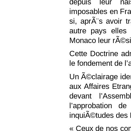
depuis leur na
imposables en Fran
si, aprÃ¨s avoir 
autre pays elles
Monaco leur rÃ©si
Cette Doctrine ad
le fondement de l’
Un Ã©clairage ide
aux Affaires Etr
devant l’Assemb
l’approbation d
inquiÃ©tudes des 
« Ceux de nos com