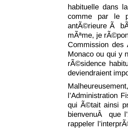
habituelle dans l
comme par le p
antÃ©rieure Ã bÃ©
mÃªme, je rÃ©pond
Commission des A
Monaco ou qui y na
rÃ©sidence habit
deviendraient imp
Malheureusement,
l’Administration 
qui Ã©tait ainsi 
bienvenuÂ que l’A
rappeler l’interp