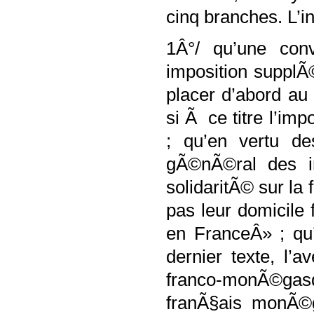
cinq branches. L’in
1Â°/ qu’une conv
imposition supplÃ©
placer d’abord au 
si Ã ce titre l’i
; qu’en vertu de
gÃ©nÃ©ral des i
solidaritÃ© sur la
pas leur domicile
en FranceÂ» ; qu’
dernier texte, l’
franco-monÃ©ga
franÃ§ais monÃ©g