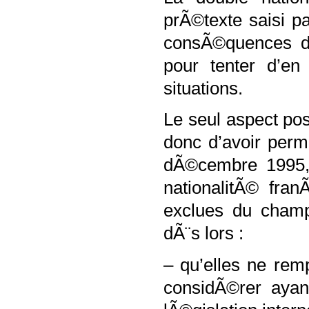
prÃ©texte saisi pa
consÃ©quences de
pour tenter d’e
situations.
Le seul aspect posi
donc d’avoir per
dÃ©cembre 1995,
nationalitÃ© fran
exclues du champ 
dÃ¨s lors :
– qu’elles ne rem
considÃ©rer ayan