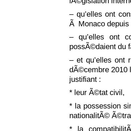
lÃ©gislation inter
– qu’elles ont co
Ã Monaco depuis l
– qu’elles ont c
possÃ©daient du fa
– et qu’elles ont
dÃ©cembre 2010 l
justifiant :
* leur Ã©tat civil,
* la possession s
nationalitÃ© Ã©tra
* la compatibili