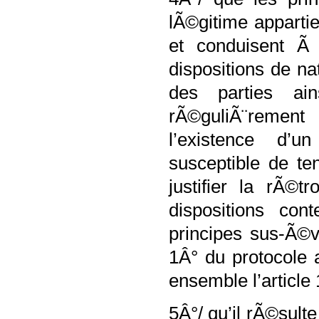
lÃ©gitime apparti
et conduisent Ã 
dispositions de n
des parties ain
rÃ©guliÃ¨remen
l’existence d’
susceptible de t
justifier la rÃ©t
dispositions co
principes sus-Ã©v
1Â° du protocole 
ensemble l’article 
5Â°/ qu’il rÃ©sulte