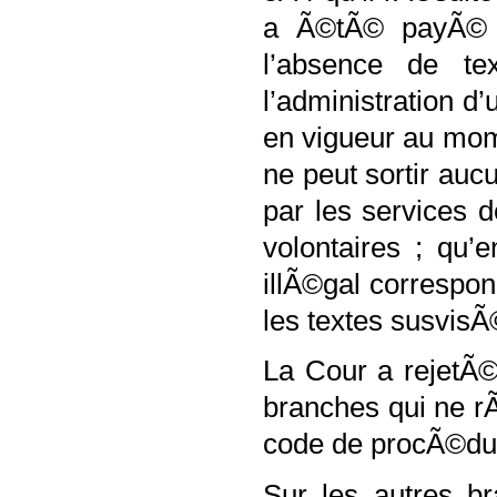
a Ã©tÃ© payÃ© i
l’absence de te
l’administration d
en vigueur au mome
ne peut sortir aucu
par les services 
volontaires ; qu’
illÃ©gal correspon
les textes susvisÃ
La Cour a rejetÃ©
branches qui ne r
code de procÃ©dure
Sur les autres br