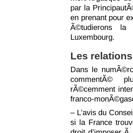
par la Principaut
en prenant pour e
Ã©tudierons la
Luxembourg.
Les relation
Dans le numÃ©ro 
commentÃ© plus
rÃ©cemment interv
franco-monÃ©gasq
– L’avis du Consei
si la France trou
droit d’imposer Ã