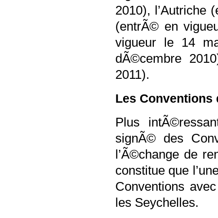
2010), l’Autriche 
(entrÃ© en vigueu
vigueur le 14 ma
dÃ©cembre 2010),
2011).
Les Conventions 
Plus intÃ©ressa
signÃ© des Conve
l’Ã©change de re
constitue que l’une
Conventions avec 
les Seychelles.