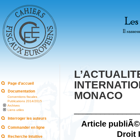
L’ACTUALI
INTERNATI
Page d'accueil
Documentation
MONACO
Conventions fiscales
Publications 2014/2015
Archives
_______________
Liens utiles
Interroger les auteurs
Article publiÃ
Commander en ligne
Droit 
Recherche Intuitive