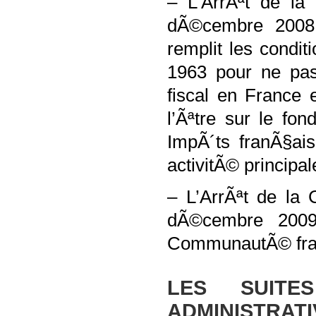
– L’ArrÃªt de la
dÃ©cembre 2008 
remplit les condit
1963 pour ne pas
fiscal en France 
l’Ãªtre sur le f
ImpÃ´ts franÃ§ais
activitÃ© principa
– L’ArrÃªt de la 
dÃ©cembre 2009,
CommunautÃ© fra
LES SUIT
ADMINISTRAT