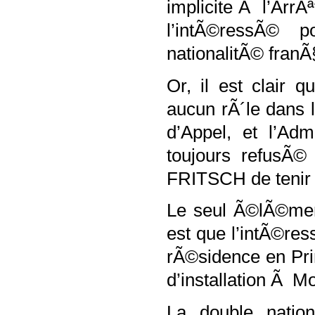
implicite Ã l’ArrÃª
l’intÃ©ressÃ© 
nationalitÃ© franÃ§
Or, il est clair 
aucun rÃ´le dans l
d’Appel, et l’Adm
toujours refusÃ©
FRITSCH de tenir 
Le seul Ã©lÃ©ment
est que l’intÃ©res
rÃ©sidence en Pri
d’installation Ã M
La double natio