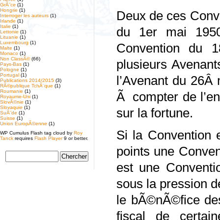
GrÃ¨ce
(1)
Hongrie
(1)
Deux de ces Conve
Interroger les auteurs
(1)
Irlande
(1)
Italie
(1)
du 1er mai 1950
Lettonie
(1)
Lituanie
(1)
Luxembourg
(1)
Convention du 
Malte
(1)
Monaco
(1)
Non ClassÃ©
(66)
plusieurs Avenants
Pays-Bas
(1)
Pologne
(1)
Portugal
(1)
l’Avenant du 26Â 
Publications 2014/2015
(3)
RÃ©publique TchÃ¨que
(1)
Roumanie
(1)
Ã compter de l’en
Royaume-Uni
(1)
SlovÃ©nie
(1)
Slovaquie
(1)
sur la fortune.
SuÃ¨de
(1)
Suisse
(1)
Union EuropÃ©enne
(1)
Si la Convention 
WP Cumulus Flash tag cloud by
Roy
Tanck
requires
Flash Player
9 or better.
points une Conven
est une Conventio
sous la pression 
le bÃ©nÃ©fice des
fiscal de certa