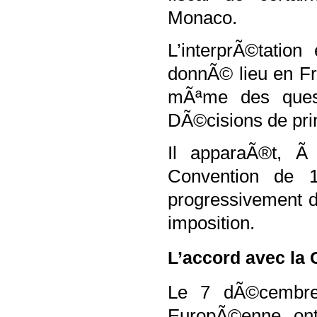
Monaco.
L’interprÃ©tation
donnÃ© lieu en Fr
mÃªme des ques
DÃ©cisions de prin
Il apparaÃ®t, Ã
Convention de 1
progressivement 
imposition.
L’accord avec l
Le 7 dÃ©cembre
EuropÃ©enne on