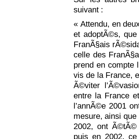
suivant :
« Attendu, en deuxi
et adoptÃ©s, que 
FranÃ§ais rÃ©sida
celle des FranÃ§ai
prend en compte la
vis de la France, 
Ã©viter l’Ã©vasio
entre la France 
l’annÃ©e 2001 ont
mesure, ainsi que
2002, ont Ã©tÃ© 
puis en 2002, ce