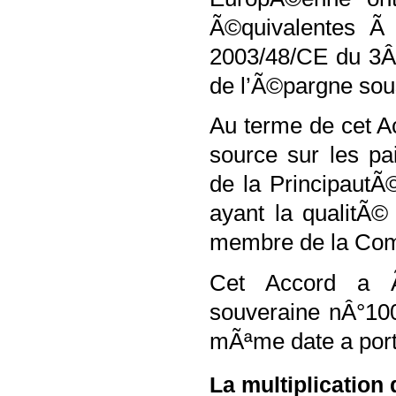
Ã©quivalentes Ã 
2003/48/CE du 3Â 
de l’Ã©pargne sou
Au terme de cet A
source sur les pa
de la Principaut
ayant la qualitÃ©
membre de la Co
Cet Accord a Ã
souveraine nÂ°100
mÃªme date a port
La multiplicatio