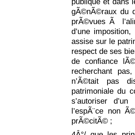
publique et dans l
gÃ©nÃ©raux du dr
prÃ©vues Ã l’ali
d’une imposition,
assise sur le patr
respect de ses bie
de confiance lÃ©
recherchant pas,
n’Ã©tait pas di
patrimoniale du c
s’autoriser d’un
l’espÃ¨ce non Ã©
prÃ©citÃ© ;
4Â°/ que les pri