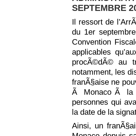
SEPTEMBRE 2
Il ressort de l’Ar
du 1er septembre 
Convention Fisca
applicables qu’au
procÃ©dÃ© au tr
notamment, les dis
franÃ§aise ne pouv
Ã Monaco Ã la da
personnes qui av
la date de la signa
Ainsi, un franÃ§
Monaco depuis sa