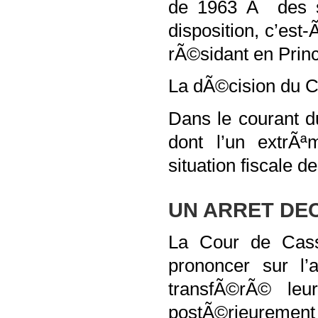
de 1963 Ã des si
disposition, c’es
rÃ©sidant en Prin
La dÃ©cision du C
Dans le courant d
dont l’un extrÃ
situation fiscale 
UN ARRET DEC
La Cour de Cass
prononcer sur l’
transfÃ©rÃ© le
postÃ©rieurement 