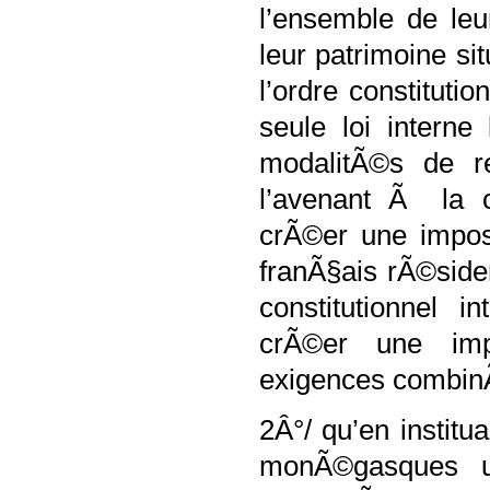
l’ensemble de leu
leur patrimoine s
l’ordre constituti
seule loi interne
modalitÃ©s de re
l’avenant Ã la c
crÃ©er une impos
franÃ§ais rÃ©side
constitutionnel i
crÃ©er une imp
exigences combinÃ©
2Â°/ qu’en instit
monÃ©gasques un