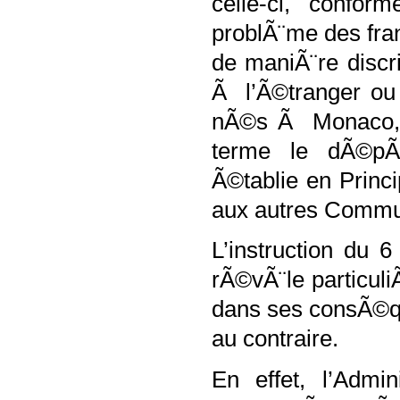
celle-ci, confor
problÃ¨me des fra
de maniÃ¨re discr
Ã l’Ã©tranger ou 
nÃ©s Ã Monaco, d
terme le dÃ©pÃ
Ã©tablie en Princ
aux autres Comm
L’instruction du 
rÃ©vÃ¨le particul
dans ses consÃ©qu
au contraire.
En effet, l’Admin