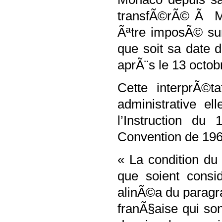
transfÃ©rÃ© Ã Mo
Ãªtre imposÃ© sur
que soit sa date 
aprÃ¨s le 13 octob
Cette interprÃ©t
administrative e
l’Instruction du 
Convention de 196
« La condition d
que soient cons
alinÃ©a du paragra
franÃ§aise qui so