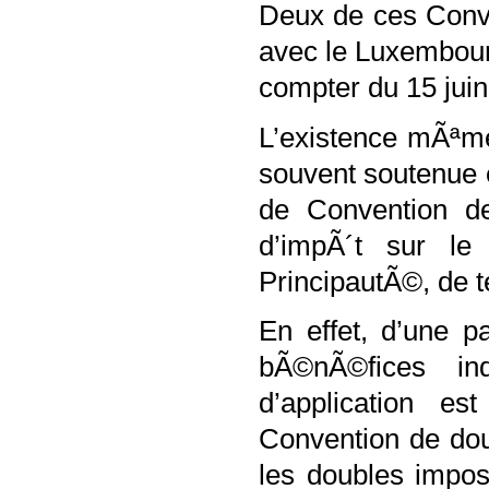
Deux de ces Conve
avec le Luxembour
compter du 15 juin
L’existence mÃªme
souvent soutenue e
de Convention d
d’impÃ´t sur le
PrincipautÃ©, de t
En effet, d’une p
bÃ©nÃ©fices in
d’application es
Convention de dou
les doubles imposi