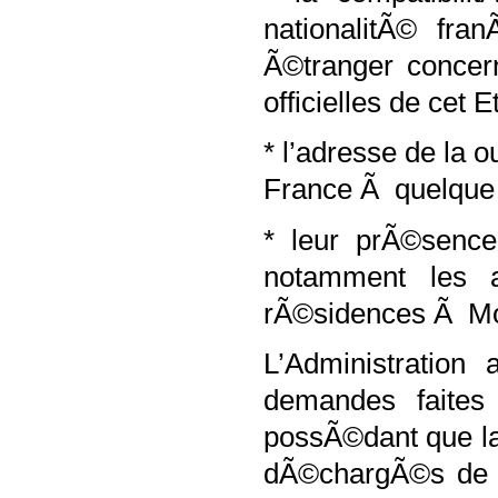
nationalitÃ© fra
Ã©tranger concer
officielles de cet Et
* l’adresse de la 
France Ã quelque t
* leur prÃ©senc
notamment les a
rÃ©sidences Ã M
L’Administration
demandes faite
possÃ©dant que la
dÃ©chargÃ©s de l