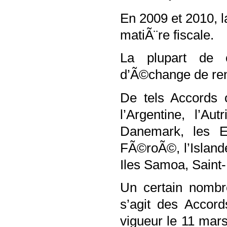
En 2009 et 2010, 
matiÃ¨re fiscale.
La plupart de 
d’Ã©change de re
De tels Accords 
l’Argentine, l’Au
Danemark, les Et
FÃ©roÃ©, l’Islande
Iles Samoa, Saint-
Un certain nombr
s’agit des Accor
vigueur le 11 mar