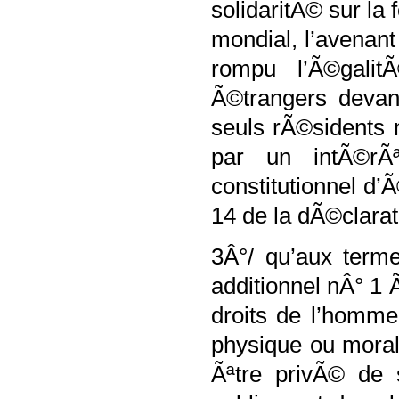
solidaritÃ© sur la
mondial, l’avenan
rompu l’Ã©galit
Ã©trangers devant
seuls rÃ©sidents 
par un intÃ©rÃªt
constitutionnel d’
14 de la dÃ©clarat
3Â°/ qu’aux terme
additionnel nÂ° 1
droits de l’homme
physique ou moral
Ãªtre privÃ© de 