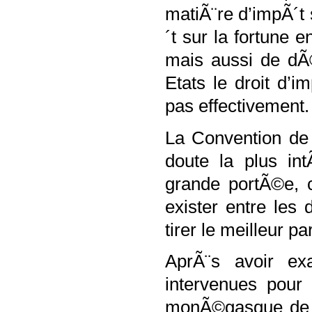
matiÃ¨re d’impÃ´t
´t sur la fortune
mais aussi de dÃ©f
Etats le droit d’
pas effectivement.
La Convention de
doute la plus int
grande portÃ©e, 
exister entre les
tirer le meilleur par
AprÃ¨s avoir ex
intervenues pour 
monÃ©gasque de 1