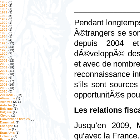
1982
(2)
1985
(2)
_______________
1986
(1)
1987
(3)
1988
(5)
1989
(5)
Pendant longtemps
1990
(1)
1991
(2)
1992
(1)
Ã©trangers se son
1993
(2)
1994
(1)
1995
(4)
depuis 2004 et
1996
(12)
1997
(24)
1998
(13)
dÃ©veloppÃ© des
1999
(7)
2000
(7)
2001
(12)
et avec de nombreu
2002
(10)
2003
(19)
2004
(11)
reconnaissance in
2005
(10)
2006
(6)
2007
(17)
s’ils sont source
2008
(16)
2009
(13)
2010
(5)
opportunitÃ©s pou
2011/2012
(25)
Allemagne
(1)
Archives
(271)
Autriche
(1)
Les relations fi
Belgique
(1)
Bulgarie
(1)
Chypre
(1)
Conventions fiscales
(2)
Danemark
(1)
Jusqu’en 2009, 
Espagne
(1)
Estonie
(1)
Etats-Unis
(1)
qu’avec la France.
Finlande
(1)
France
(1)