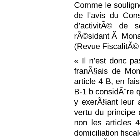
Comme le souligne
de l’avis du Con
d’activitÃ© de 
rÃ©sidant Ã Mona
(Revue FiscalitÃ©
« Il n’est donc pa
franÃ§ais de Mon
article 4 B, en fais
B-1 b considÃ¨re q
y exerÃ§ant leur a
vertu du principe 
non les articles 
domiciliation fisc