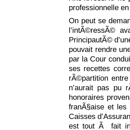
professionnelle e
On peut se demand
l’intÃ©ressÃ© av
PrincipautÃ© d’une 
pouvait rendre une
par la Cour condui
ses recettes cor
rÃ©partition entr
n’aurait pas pu r
honoraires proven
franÃ§aise et les
Caisses d’Assura
est tout Ã fait i