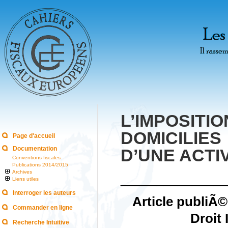
L’IMPOSITI
DOMICILIE
Page d'accueil
Documentation
D’UNE ACTI
Conventions fiscales
Publications 2014/2015
Archives
_______________
Liens utiles
Interroger les auteurs
Article publiÃ
Commander en ligne
Droit 
Recherche Intuitive