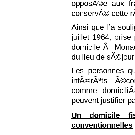
opposÃ©e aux fr
conservÃ© cette r
Ainsi que l’a soul
juillet 1964, pris
domicile Ã Monac
du lieu de sÃ©jour 
Les personnes qu
intÃ©rÃªts Ã©c
comme domiciliÃ©
peuvent justifier p
Un domicile f
conventionnelles