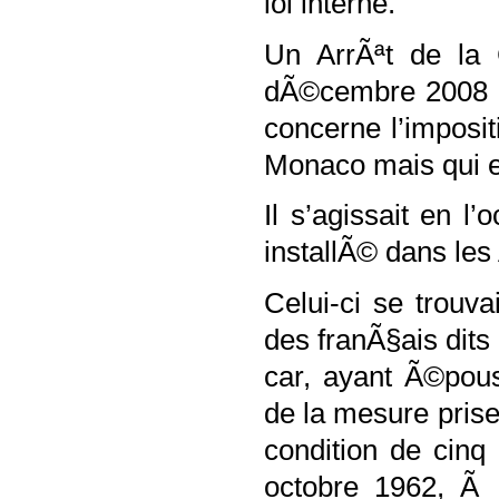
loi interne.
Un ArrÃªt de la 
dÃ©cembre 2008 d
concerne l’imposi
Monaco mais qui e
Il s’agissait en 
installÃ© dans les
Celui-ci se trouv
des franÃ§ais dits 
car, ayant Ã©pou
de la mesure prise
condition de cin
octobre 1962, Ã