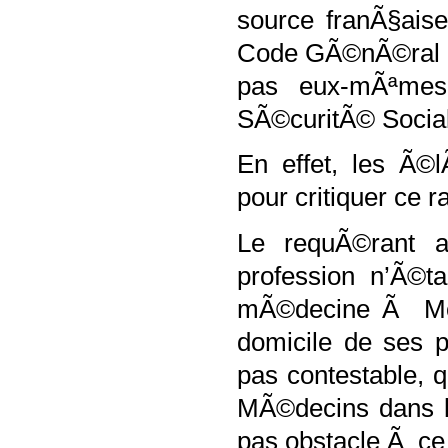
source franÃ§aise
Code GÃ©nÃ©ral de
pas eux-mÃªmes
SÃ©curitÃ© Social
En effet, les Ã©
pour critiquer ce 
Le requÃ©rant av
profession n’Ã©ta
mÃ©decine Ã Mon
domicile de ses pa
pas contestable, qu
MÃ©decins dans le
pas obstacle Ã ce