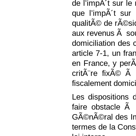
de l’impÃ´t sur le 
que l’impÃ´t sur
qualitÃ© de rÃ©si
aux revenus Ã sou
domiciliation des 
article 7-1, un f
en France, y perÃ§
critÃ¨re fixÃ© Ã
fiscalement domic
Les dispositions
faire obstacle Ã 
GÃ©nÃ©ral des Imp
termes de la Const