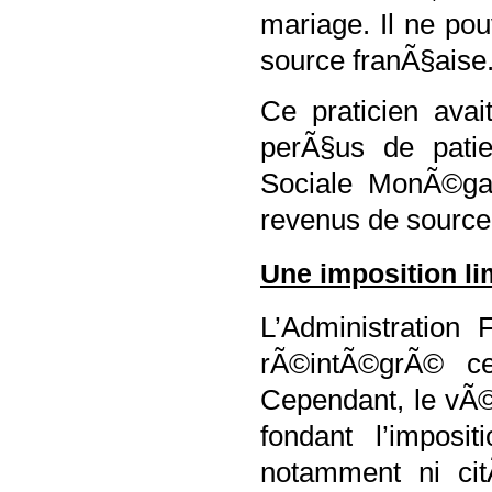
mariage. Il ne po
source franÃ§aise
Ce praticien ava
perÃ§us de pati
Sociale MonÃ©gas
revenus de source
Une imposition l
L’Administration 
rÃ©intÃ©grÃ© ce
Cependant, le vÃ©r
fondant l’imposi
notamment ni ci