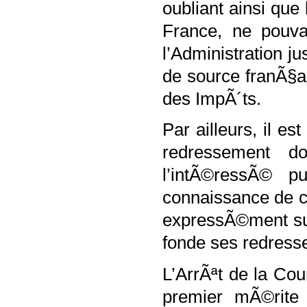
oubliant ainsi que 
France, ne pouv
l’Administration jus
de source franÃ§a
des ImpÃ´ts.
Par ailleurs, il es
redressement d
l’intÃ©ressÃ© p
connaissance de c
expressÃ©ment sur
fonde ses redress
L’ArrÃªt de la Cou
premier mÃ©rite 