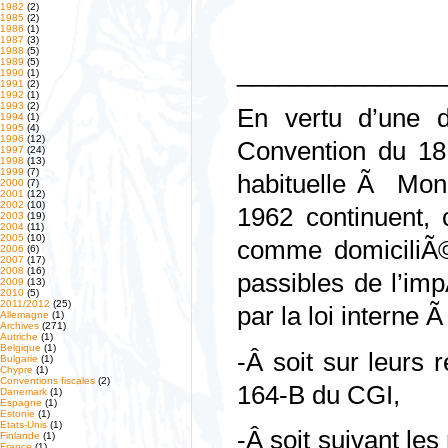
1982
(2)
1985
(2)
1986
(1)
1987
(3)
1988
(5)
1989
(5)
_______________
1990
(1)
1991
(2)
1992
(1)
1993
(2)
En vertu d’une d
1994
(1)
1995
(4)
1996
(12)
Convention du 18
1997
(24)
1998
(13)
1999
(7)
habituelle Ã Mon
2000
(7)
2001
(12)
2002
(10)
1962 continuent
2003
(19)
2004
(11)
2005
(10)
comme domiciliÃ©
2006
(6)
2007
(17)
2008
(16)
passibles de l’im
2009
(13)
2010
(5)
2011/2012
(25)
par la loi interne Ã
Allemagne
(1)
Archives
(271)
Autriche
(1)
Belgique
(1)
-Â soit sur leurs 
Bulgarie
(1)
Chypre
(1)
Conventions fiscales
(2)
164-B du CGI,
Danemark
(1)
Espagne
(1)
Estonie
(1)
Etats-Unis
(1)
-Â soit suivant les
Finlande
(1)
France
(1)