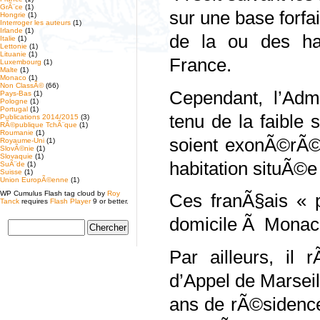
GrÃ¨ce
(1)
sur une base forfai
Hongrie
(1)
Interroger les auteurs
(1)
Irlande
(1)
de la ou des hab
Italie
(1)
Lettonie
(1)
Lituanie
(1)
France.
Luxembourg
(1)
Malte
(1)
Monaco
(1)
Non ClassÃ©
(66)
Cependant, l’Adm
Pays-Bas
(1)
Pologne
(1)
Portugal
(1)
tenu de la faible
Publications 2014/2015
(3)
RÃ©publique TchÃ¨que
(1)
Roumanie
(1)
soient exonÃ©rÃ©e
Royaume-Uni
(1)
SlovÃ©nie
(1)
Slovaquie
(1)
habitation situÃ©
SuÃ¨de
(1)
Suisse
(1)
Union EuropÃ©enne
(1)
WP Cumulus Flash tag cloud by
Roy
Ces franÃ§ais « p
Tanck
requires
Flash Player
9 or better.
domicile Ã Monac
Par ailleurs, il 
d’Appel de Marseil
ans de rÃ©sidence