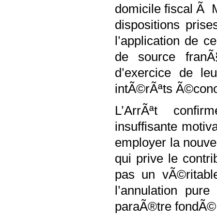
domicile fiscal Ã
dispositions pri
l’application de c
de source franÃ§
d’exercice de le
intÃ©rÃªts Ã©con
L’ArrÃªt confi
insuffisante motiv
employer la nouvell
qui prive le cont
pas un vÃ©ritabl
l’annulation pure
paraÃ®tre fondÃ© 