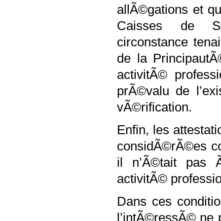
allÃ©gations et q
Caisses de SÃ
circonstance tena
de la PrincipautÃ
activitÃ© profes
prÃ©valu de l’ex
vÃ©rification.
Enfin, les attest
considÃ©rÃ©es co
il n’Ã©tait pas 
activitÃ© professi
Dans ces conditio
l’intÃ©ressÃ© ne 