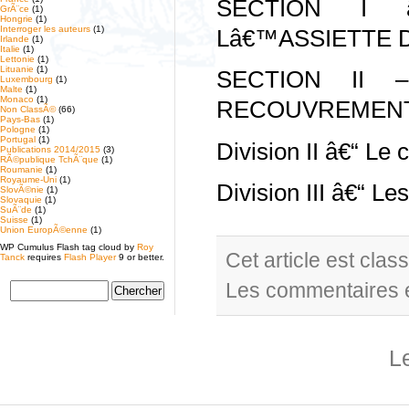
SECTION I 
GrÃ¨ce
(1)
Hongrie
(1)
Interroger les auteurs
(1)
Lâ€™ASSIETTE 
Irlande
(1)
Italie
(1)
Lettonie
(1)
Lituanie
(1)
SECTION II 
Luxembourg
(1)
Malte
(1)
Monaco
(1)
RECOUVREMENT
Non ClassÃ©
(66)
Pays-Bas
(1)
Pologne
(1)
Portugal
(1)
Division II â€“ Le
Publications 2014/2015
(3)
RÃ©publique TchÃ¨que
(1)
Roumanie
(1)
Royaume-Uni
(1)
Division III â€“ Le
SlovÃ©nie
(1)
Slovaquie
(1)
SuÃ¨de
(1)
Suisse
(1)
Union EuropÃ©enne
(1)
WP Cumulus Flash tag cloud by
Roy
Cet article est cla
Tanck
requires
Flash Player
9 or better.
Les commentaires e
L