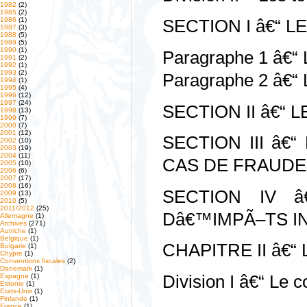
1982
(2)
1985
(2)
1986
(1)
SECTION I â€“ 
1987
(3)
1988
(5)
1989
(5)
1990
(1)
Paragraphe 1 â€“ L
1991
(2)
1992
(1)
1993
(2)
Paragraphe 2 â€“ 
1994
(1)
1995
(4)
1996
(12)
1997
(24)
SECTION II â€“ 
1998
(13)
1999
(7)
2000
(7)
2001
(12)
SECTION III â€
2002
(10)
2003
(19)
2004
(11)
CAS DE FRAUDE
2005
(10)
2006
(6)
2007
(17)
2008
(16)
SECTION IV 
2009
(13)
2010
(5)
2011/2012
(25)
Dâ€™IMPÃ–TS I
Allemagne
(1)
Archives
(271)
Autriche
(1)
Belgique
(1)
CHAPITRE II â€
Bulgarie
(1)
Chypre
(1)
Conventions fiscales
(2)
Danemark
(1)
Division I â€“ Le 
Espagne
(1)
Estonie
(1)
Etats-Unis
(1)
Finlande
(1)
France
(1)