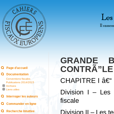
GRANDE B
CONTRÃ”LE
Page d'accueil
Documentation
CHAPITRE I â€
Conventions fiscales
Publications 2014/2015
Archives
Liens utiles
Division I – Les
Interroger les auteurs
fiscale
Commander en ligne
Division II – Les t
Recherche Intuitive