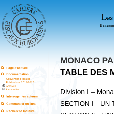
MONACO PAR
Page d'accueil
TABLE DES 
Documentation
Conventions fiscales
Publications 2014/2015
Archives
Liens utiles
Division I – Mona
Interroger les auteurs
SECTION I – UN
Commander en ligne
Recherche Intuitive