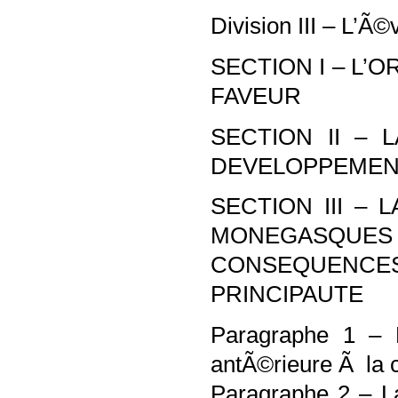
Division III – L’Ã
SECTION I – L’
FAVEUR
SECTION II – 
DEVELOPPEMENT
SECTION III –
MONEGASQUES 
CONSEQUENC
PRINCIPAUTE
Paragraphe 1 – L
antÃ©rieure Ã la 
Paragraphe 2 – L