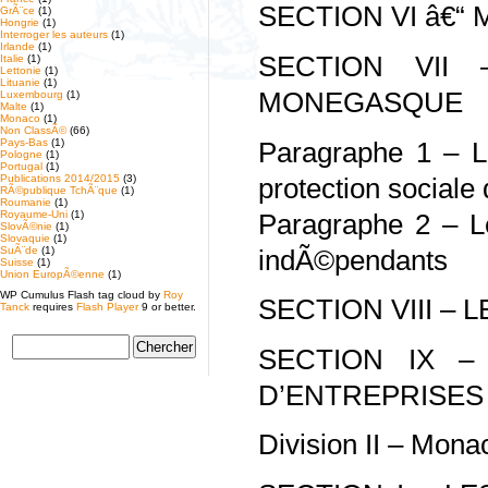
SECTION VI â€
GrÃ¨ce
(1)
Hongrie
(1)
Interroger les auteurs
(1)
Irlande
(1)
SECTION VII
Italie
(1)
Lettonie
(1)
Lituanie
(1)
MONEGASQUE
Luxembourg
(1)
Malte
(1)
Monaco
(1)
Non ClassÃ©
(66)
Pays-Bas
(1)
Paragraphe 1 – Le
Pologne
(1)
Portugal
(1)
Publications 2014/2015
(3)
protection sociale 
RÃ©publique TchÃ¨que
(1)
Roumanie
(1)
Royaume-Uni
(1)
Paragraphe 2 – Le
SlovÃ©nie
(1)
Slovaquie
(1)
SuÃ¨de
(1)
indÃ©pendants
Suisse
(1)
Union EuropÃ©enne
(1)
WP Cumulus Flash tag cloud by
Roy
SECTION VIII – 
Tanck
requires
Flash Player
9 or better.
SECTION IX –
D’ENTREPRISES
Division II – Mona