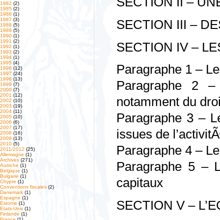
SECTION II – U
1982
(2)
1985
(2)
1986
(1)
1987
(3)
SECTION III – D
1988
(5)
1989
(5)
1990
(1)
1991
(2)
SECTION IV – L
1992
(1)
1993
(2)
1994
(1)
1995
(4)
Paragraphe 1 – Le
1996
(12)
1997
(24)
1998
(13)
Paragraphe 2 –
1999
(7)
2000
(7)
2001
(12)
notamment du dro
2002
(10)
2003
(19)
2004
(11)
Paragraphe 3 – L
2005
(10)
2006
(6)
2007
(17)
issues de l’activi
2008
(16)
2009
(13)
2010
(5)
Paragraphe 4 – L
2011/2012
(25)
Allemagne
(1)
Archives
(271)
Paragraphe 5 – L
Autriche
(1)
Belgique
(1)
Bulgarie
(1)
capitaux
Chypre
(1)
Conventions fiscales
(2)
Danemark
(1)
Espagne
(1)
SECTION V – L
Estonie
(1)
Etats-Unis
(1)
Finlande
(1)
France
(1)