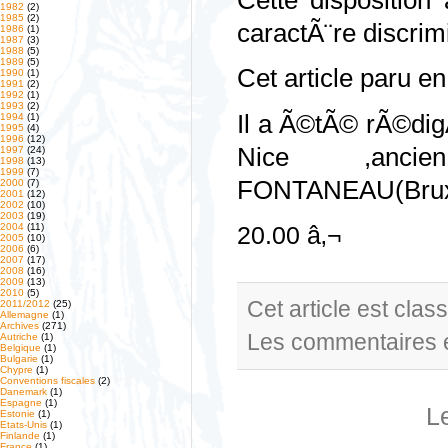
1982
(2)
1985
(2)
caractÃ¨re discrim
1986
(1)
1987
(3)
1988
(5)
1989
(5)
Cet article paru en
1990
(1)
1991
(2)
1992
(1)
1993
(2)
Il a Ã©tÃ© rÃ©di
1994
(1)
1995
(4)
1996
(12)
Nice ,ancie
1997
(24)
1998
(13)
1999
(7)
FONTANEAU(Bruxel
2000
(7)
2001
(12)
2002
(10)
2003
(19)
2004
(11)
20.00 â‚¬
2005
(10)
2006
(6)
2007
(17)
2008
(16)
2009
(13)
2010
(5)
Cet article est cla
2011/2012
(25)
Allemagne
(1)
Archives
(271)
Les commentaires e
Autriche
(1)
Belgique
(1)
Bulgarie
(1)
Chypre
(1)
Conventions fiscales
(2)
Danemark
(1)
Espagne
(1)
L
Estonie
(1)
Etats-Unis
(1)
Finlande
(1)
France
(1)