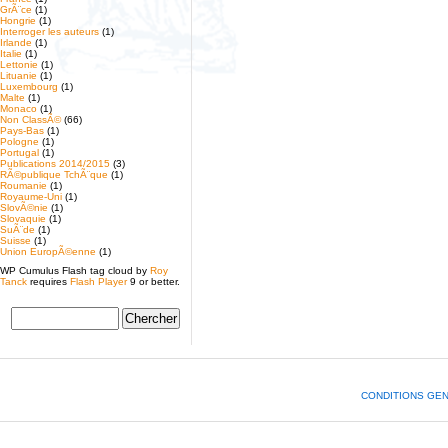
GrÃ¨ce
(1)
Hongrie
(1)
Interroger les auteurs
(1)
Irlande
(1)
Italie
(1)
Lettonie
(1)
Lituanie
(1)
Luxembourg
(1)
Malte
(1)
Monaco
(1)
Non ClassÃ©
(66)
Pays-Bas
(1)
Pologne
(1)
Portugal
(1)
Publications 2014/2015
(3)
RÃ©publique TchÃ¨que
(1)
Roumanie
(1)
Royaume-Uni
(1)
SlovÃ©nie
(1)
Slovaquie
(1)
SuÃ¨de
(1)
Suisse
(1)
Union EuropÃ©enne
(1)
WP Cumulus Flash tag cloud by
Roy
Tanck
requires
Flash Player
9 or better.
CONDITIONS GE