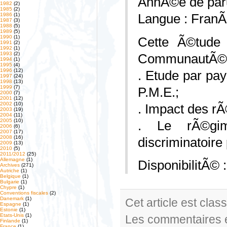
AnnÃ©e de paru
1982
(2)
1985
(2)
1986
(1)
Langue : FranÃ
1987
(3)
1988
(5)
1989
(5)
1990
(1)
Cette Ã©tude 
1991
(2)
1992
(1)
1993
(2)
CommunautÃ© co
1994
(1)
1995
(4)
1996
(12)
. Etude par pa
1997
(24)
1998
(13)
1999
(7)
P.M.E.;
2000
(7)
2001
(12)
2002
(10)
. Impact des r
2003
(19)
2004
(11)
2005
(10)
. Le rÃ©gim
2006
(6)
2007
(17)
2008
(16)
discriminatoire
2009
(13)
2010
(5)
2011/2012
(25)
Allemagne
(1)
DisponibilitÃ© 
Archives
(271)
Autriche
(1)
Belgique
(1)
Bulgarie
(1)
Chypre
(1)
Conventions fiscales
(2)
Danemark
(1)
Cet article est cla
Espagne
(1)
Estonie
(1)
Etats-Unis
(1)
Les commentaires e
Finlande
(1)
France
(1)