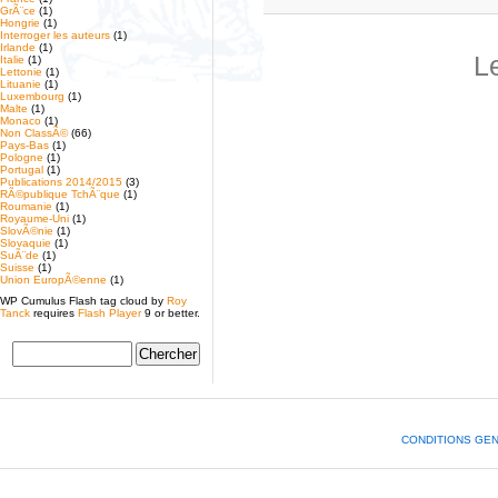
GrÃ¨ce
(1)
Hongrie
(1)
Interroger les auteurs
(1)
Irlande
(1)
L
Italie
(1)
Lettonie
(1)
Lituanie
(1)
Luxembourg
(1)
Malte
(1)
Monaco
(1)
Non ClassÃ©
(66)
Pays-Bas
(1)
Pologne
(1)
Portugal
(1)
Publications 2014/2015
(3)
RÃ©publique TchÃ¨que
(1)
Roumanie
(1)
Royaume-Uni
(1)
SlovÃ©nie
(1)
Slovaquie
(1)
SuÃ¨de
(1)
Suisse
(1)
Union EuropÃ©enne
(1)
WP Cumulus Flash tag cloud by
Roy
Tanck
requires
Flash Player
9 or better.
CONDITIONS GE