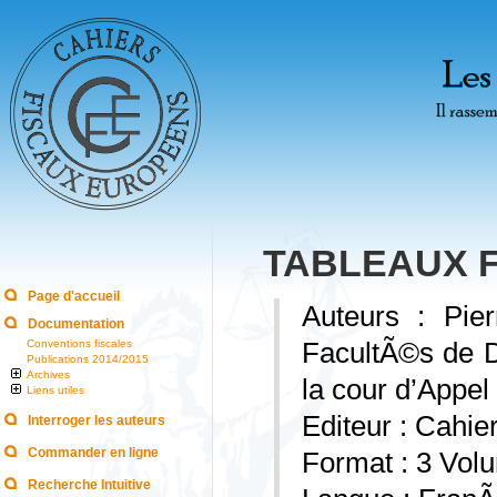
TABLEAUX 
Page d'accueil
Auteurs : Pi
Documentation
Conventions fiscales
FacultÃ©s de 
Publications 2014/2015
Archives
la cour d’Appel
Liens utiles
Editeur : Cahi
Interroger les auteurs
Commander en ligne
Format : 3 Vol
Recherche Intuitive