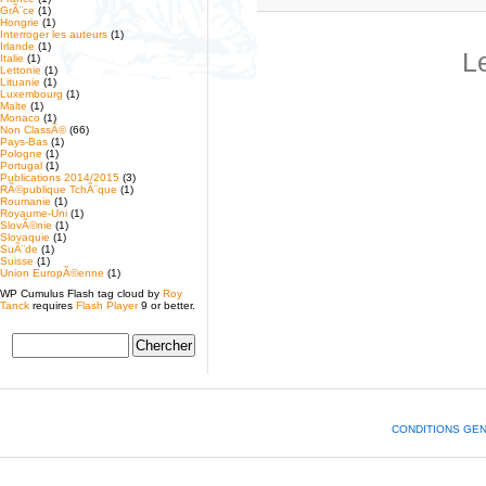
GrÃ¨ce
(1)
Hongrie
(1)
Interroger les auteurs
(1)
Irlande
(1)
L
Italie
(1)
Lettonie
(1)
Lituanie
(1)
Luxembourg
(1)
Malte
(1)
Monaco
(1)
Non ClassÃ©
(66)
Pays-Bas
(1)
Pologne
(1)
Portugal
(1)
Publications 2014/2015
(3)
RÃ©publique TchÃ¨que
(1)
Roumanie
(1)
Royaume-Uni
(1)
SlovÃ©nie
(1)
Slovaquie
(1)
SuÃ¨de
(1)
Suisse
(1)
Union EuropÃ©enne
(1)
WP Cumulus Flash tag cloud by
Roy
Tanck
requires
Flash Player
9 or better.
CONDITIONS GE