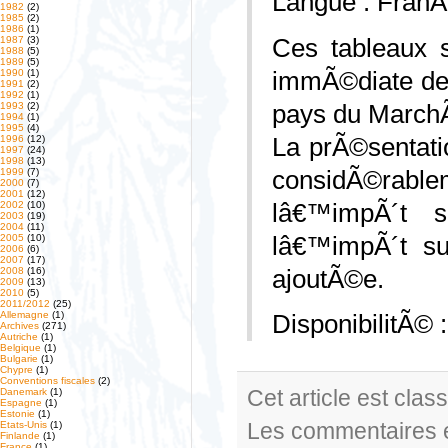
Langue : FranÃ
1982
(2)
1985
(2)
1986
(1)
Ces tableaux 
1987
(3)
1988
(5)
1989
(5)
immÃ©diate des
1990
(1)
1991
(2)
1992
(1)
pays du Marc
1993
(2)
1994
(1)
1995
(4)
La prÃ©sentatio
1996
(12)
1997
(24)
1998
(13)
considÃ©rable
1999
(7)
2000
(7)
2001
(12)
lâ€™impÃ´t s
2002
(10)
2003
(19)
2004
(11)
lâ€™impÃ´t su
2005
(10)
2006
(6)
2007
(17)
ajoutÃ©e.
2008
(16)
2009
(13)
2010
(5)
2011/2012
(25)
Allemagne
(1)
DisponibilitÃ©
Archives
(271)
Autriche
(1)
Belgique
(1)
Bulgarie
(1)
Chypre
(1)
Conventions fiscales
(2)
Cet article est cla
Danemark
(1)
Espagne
(1)
Estonie
(1)
Les commentaires e
Etats-Unis
(1)
Finlande
(1)
France
(1)