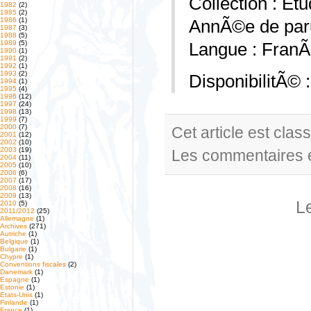
Collection : Et
1982
(2)
1985
(2)
1986
(1)
AnnÃ©e de paru
1987
(3)
1988
(5)
1989
(5)
Langue : FranÃ
1990
(1)
1991
(2)
1992
(1)
1993
(2)
DisponibilitÃ© 
1994
(1)
1995
(4)
1996
(12)
1997
(24)
1998
(13)
1999
(7)
2000
(7)
Cet article est cla
2001
(12)
2002
(10)
2003
(19)
Les commentaires e
2004
(11)
2005
(10)
2006
(6)
2007
(17)
2008
(16)
2009
(13)
L
2010
(5)
2011/2012
(25)
Allemagne
(1)
Archives
(271)
Autriche
(1)
Belgique
(1)
Bulgarie
(1)
Chypre
(1)
Conventions fiscales
(2)
Danemark
(1)
Espagne
(1)
Estonie
(1)
Etats-Unis
(1)
Finlande
(1)
France
(1)