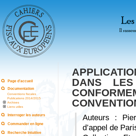
APPLICATI
DANS LES
Page d'accueil
Documentation
CONFORME
Conventions fiscales
Publications 2014/2015
CONVENTIO
Archives
Liens utiles
Interroger les auteurs
Auteurs : Pi
Commander en ligne
d’appel de Pari
Recherche Intuitive