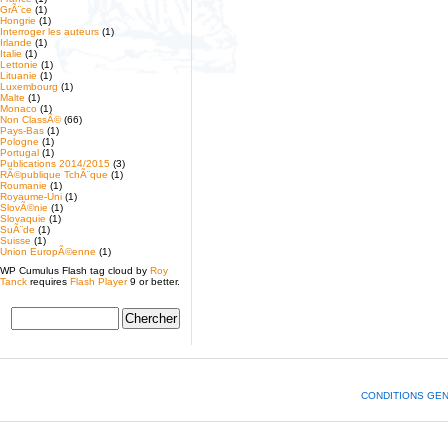
GrÃ¨ce
(1)
Hongrie
(1)
Interroger les auteurs
(1)
Irlande
(1)
Italie
(1)
Lettonie
(1)
Lituanie
(1)
Luxembourg
(1)
Malte
(1)
Monaco
(1)
Non ClassÃ©
(66)
Pays-Bas
(1)
Pologne
(1)
Portugal
(1)
Publications 2014/2015
(3)
RÃ©publique TchÃ¨que
(1)
Roumanie
(1)
Royaume-Uni
(1)
SlovÃ©nie
(1)
Slovaquie
(1)
SuÃ¨de
(1)
Suisse
(1)
Union EuropÃ©enne
(1)
WP Cumulus Flash tag cloud by
Roy
Tanck
requires
Flash Player
9 or better.
CONDITIONS GE