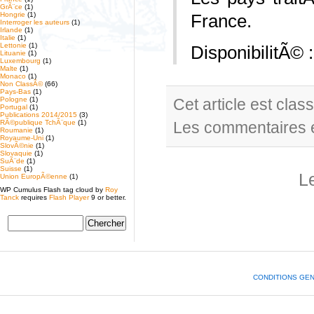
GrÃ¨ce
(1)
Hongrie
(1)
France.
Interroger les auteurs
(1)
Irlande
(1)
Italie
(1)
Lettonie
(1)
DisponibilitÃ©
Lituanie
(1)
Luxembourg
(1)
Malte
(1)
Monaco
(1)
Non ClassÃ©
(66)
Pays-Bas
(1)
Pologne
(1)
Cet article est cla
Portugal
(1)
Publications 2014/2015
(3)
RÃ©publique TchÃ¨que
(1)
Les commentaires e
Roumanie
(1)
Royaume-Uni
(1)
SlovÃ©nie
(1)
Slovaquie
(1)
SuÃ¨de
(1)
Suisse
(1)
L
Union EuropÃ©enne
(1)
WP Cumulus Flash tag cloud by
Roy
Tanck
requires
Flash Player
9 or better.
CONDITIONS GE