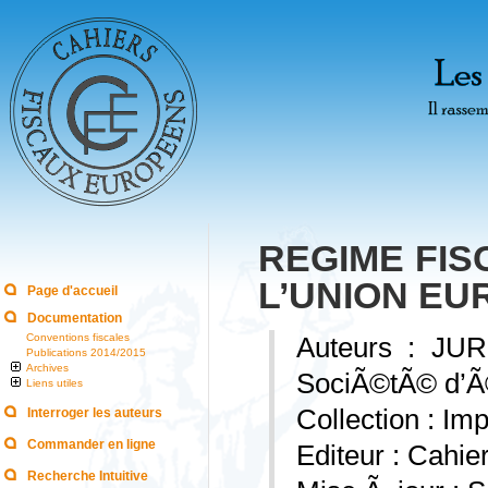
REGIME FIS
L’UNION E
Page d'accueil
Documentation
Conventions fiscales
Auteurs : JUR
Publications 2014/2015
Archives
SociÃ©tÃ© d’Ã©t
Liens utiles
Collection : Im
Interroger les auteurs
Commander en ligne
Editeur : Cahi
Recherche Intuitive