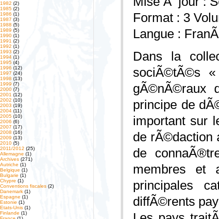
Mise Ã jour : S
1982
(2)
1985
(2)
Format : 3 Vol
1986
(1)
1987
(3)
1988
(5)
Langue : FranÃ
1989
(5)
1990
(1)
1991
(2)
1992
(1)
1993
(2)
Dans la colle
1994
(1)
1995
(4)
1996
(12)
sociÃ©tÃ©s « 
1997
(24)
1998
(13)
1999
(7)
gÃ©nÃ©raux d
2000
(7)
2001
(12)
2002
(10)
principe de dÃ©
2003
(19)
2004
(11)
2005
(10)
important sur 
2006
(6)
2007
(17)
2008
(16)
de rÃ©daction 
2009
(13)
2010
(5)
2011/2012
(25)
de connaÃ®tre
Allemagne
(1)
Archives
(271)
Autriche
(1)
membres et a
Belgique
(1)
Bulgarie
(1)
Chypre
(1)
principales 
Conventions fiscales
(2)
Danemark
(1)
Espagne
(1)
diffÃ©rents pay
Estonie
(1)
Etats-Unis
(1)
Finlande
(1)
Les pays trait
France
(1)