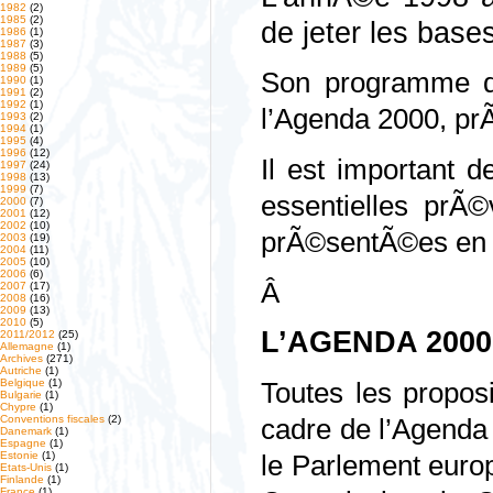
1982
(2)
1985
(2)
de jeter les bases
1986
(1)
1987
(3)
1988
(5)
1989
(5)
Son programme de 
1990
(1)
1991
(2)
1992
(1)
l’Agenda 2000, prÃ
1993
(2)
1994
(1)
1995
(4)
1996
(12)
Il est important d
1997
(24)
1998
(13)
1999
(7)
essentielles prÃ
2000
(7)
2001
(12)
2002
(10)
prÃ©sentÃ©es en 
2003
(19)
2004
(11)
2005
(10)
2006
(6)
Â
2007
(17)
2008
(16)
2009
(13)
2010
(5)
L’AGENDA 2000
2011/2012
(25)
Allemagne
(1)
Archives
(271)
Autriche
(1)
Belgique
(1)
Toutes les propo
Bulgarie
(1)
Chypre
(1)
Conventions fiscales
(2)
cadre de l’Agenda
Danemark
(1)
Espagne
(1)
Estonie
(1)
le Parlement europ
Etats-Unis
(1)
Finlande
(1)
France
(1)