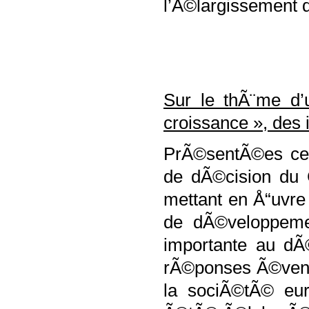
l’Ã©largissement d
Sur le thÃ¨me d’
croissance », des 
PrÃ©sentÃ©es cet
de dÃ©cision du 
mettant en Å“uvre
de dÃ©veloppemen
importante au dÃ
rÃ©ponses Ã©ventu
la sociÃ©tÃ© eu