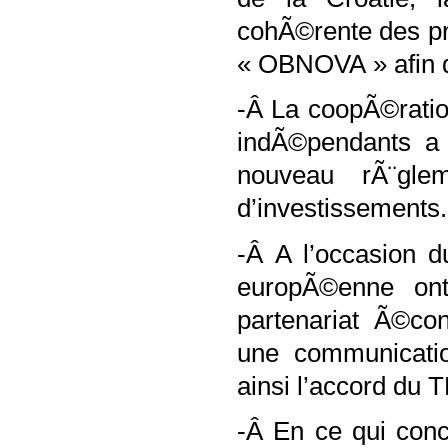
cohÃ©rente des pro
« OBNOVA » afin 
-Â La coopÃ©ratio
indÃ©pendants a
nouveau rÃ¨gle
d’investissements.
-Â A l’occasion d
europÃ©enne ont
partenariat Ã©c
une communicatio
ainsi l’accord du 
-Â En ce qui con