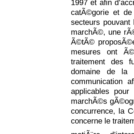
1997 et afin d’ac
catÃ©gorie et de
secteurs pouvant
marchÃ©, une rÃ©
Ã©tÃ© proposÃ©e 
mesures ont Ã©
traitement des f
domaine de la 
communication af
applicables pour
marchÃ©s gÃ©ogra
concurrence, la C
concerne le traite