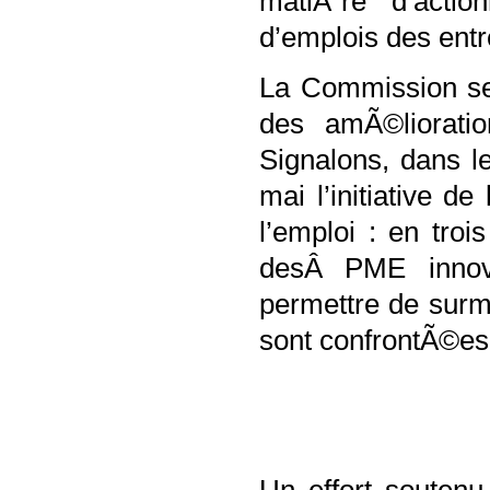
matiÃ¨re d’actio
d’emplois des entr
La Commission se
des amÃ©liorati
Signalons, dans 
mai l’initiative 
l’emploi : en tro
desÂ PME innova
permettre de surmo
sont confrontÃ©es
Un effort soutenu