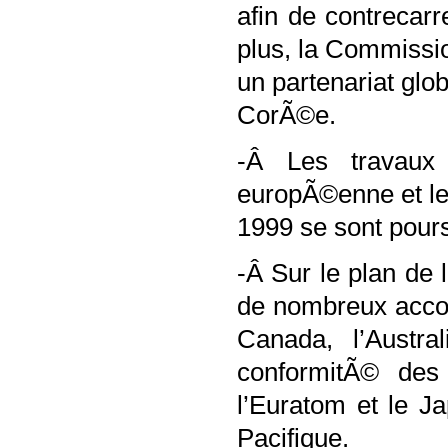
afin de contrecarr
plus, la Commiss
un partenariat glo
CorÃ©e.
-Â Les travaux
europÃ©enne et le
1999 se sont pours
-Â Sur le plan de
de nombreux accor
Canada, l’Austr
conformitÃ© des 
l’Euratom et le J
Pacifique.