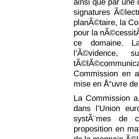
ainsi que par une
signatures Ã©lec
planÃ©taire, la C
pour la nÃ©cessit
ce domaine. La
l’Ã©vidence, s
tÃ©lÃ©communic
Commission en as
mise en Å“uvre de 
La Commission a,
dans l’Union eu
systÃ¨mes de c
proposition en ma
de la monnaie Ã©l