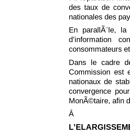
des taux de conve
nationales des pay
En parallÃ¨le, l
d’information co
consommateurs et
Dans le cadre de
Commission est e
nationaux de sta
convergence pour
MonÃ©taire, afin 
Â
L’ELARGISSEM