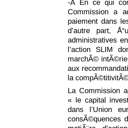
-Â En ce qui con
Commission a ad
paiement dans le
d’autre part, Å“
administratives e
l’action SLIM do
marchÃ© intÃ©rieu
aux recommandatio
la compÃ©titivitÃ© 
La Commission a f
« le capital inve
dans l’Union eu
consÃ©quences dÃ