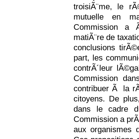
troisiÃ¨me, le r
mutuelle en ma
Commission a Ã
matiÃ¨re de taxat
conclusions tirÃ
part, les communi
contrÃ´leur lÃ©g
Commission dans
contribuer Ã la r
citoyens. De plus
dans le cadre d
Commission a prÃ©
aux organismes de