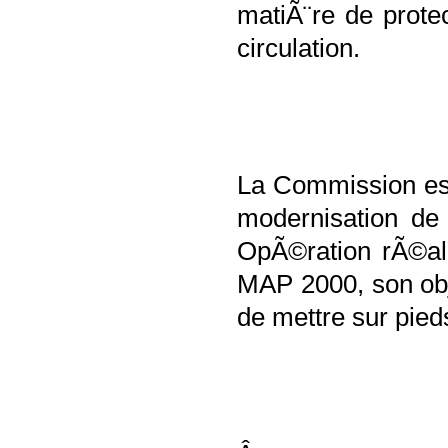
matiÃ¨re de prote
circulation.
La Commission es
modernisation de
OpÃ©ration rÃ©al
MAP 2000, son obj
de mettre sur pied