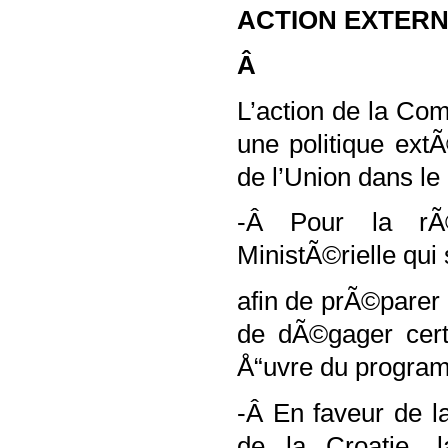
ACTION EXTER
Â
L’action de la C
une politique ext
de l’Union dans l
-Â Pour la rÃ©
MinistÃ©rielle qui
afin de prÃ©parer 
de dÃ©gager certa
Å“uvre du progr
-Â En faveur de l
de la Croatie,