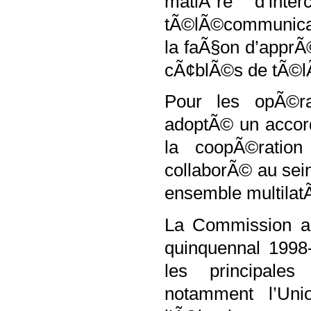
matiÃ¨re d’int
tÃ©lÃ©communicati
la faÃ§on d’appr
cÃ¢blÃ©s de tÃ©l
Pour les opÃ©rat
adoptÃ© un accord
la coopÃ©ration
collaborÃ© au sei
ensemble multilat
La Commission a 
quinquennal 1998
les principales
notamment l’Uni