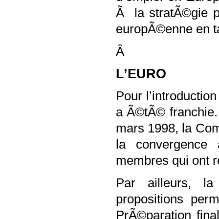
Ã la stratÃ©gie p
europÃ©enne en t
Â
L’EURO
Pour l’introductio
a Ã©tÃ© franchie.
mars 1998, la Com
la convergence 
membres qui ont re
Par ailleurs, 
propositions perm
PrÃ©paration fina