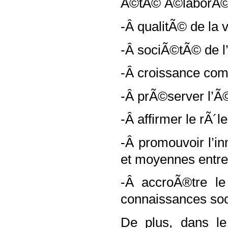
Ã©tÃ© Ã©laborÃ©es
-Â qualitÃ© de la 
-Â sociÃ©tÃ© de l’
-Â croissance comp
-Â prÃ©server l’
-Â affirmer le rÃ´
-Â promouvoir l’in
et moyennes entre
-Â accroÃ®tre le
connaissances so
De plus, dans le