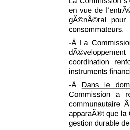
La Commission s’e
en vue de l’entrÃ
gÃ©nÃ©ral pour 
consommateurs.
-Â La Commission
dÃ©veloppement
coordination ren
instruments finan
-Â
Dans le dom
Commission a re
communautaire Ã 
apparaÃ®t que la 
gestion durable de