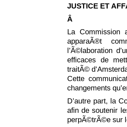
JUSTICE ET AFF
Â
La Commission a
apparaÃ®t com
l’Ã©laboration d’
efficaces de mett
traitÃ© d’Amsterda
Cette communicat
changements qu’en
D’autre part, la
afin de soutenir 
perpÃ©trÃ©e sur l