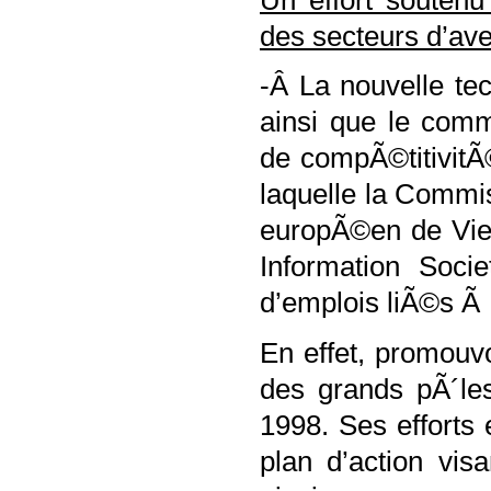
des secteurs d’ave
-Â La nouvelle te
ainsi que le comm
de compÃ©titivitÃ
laquelle la Commi
europÃ©en de Vienn
Information Soci
d’emplois liÃ©s Ã 
En effet, promouv
des grands pÃ´le
1998. Ses effort
plan d’action vis