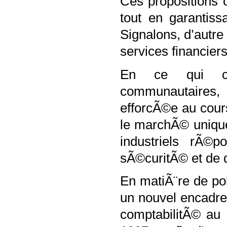
Ces propositions o
tout en garantiss
Signalons, d’autre
services financier
En ce qui con
communautaires, 
efforcÃ©e au cour
le marchÃ© unique 
industriels rÃ
sÃ©curitÃ© et de 
En matiÃ¨re de po
un nouvel encadre
comptabilitÃ© au 