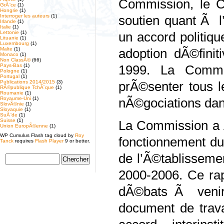
Commission, le C
GrÃ¨ce
(1)
Hongrie
(1)
Interroger les auteurs
(1)
soutien quant Ã l
Irlande
(1)
Italie
(1)
Lettonie
(1)
un accord politiq
Lituanie
(1)
Luxembourg
(1)
Malte
(1)
adoption dÃ©fini
Monaco
(1)
Non ClassÃ©
(66)
Pays-Bas
(1)
1999. La Commi
Pologne
(1)
Portugal
(1)
Publications 2014/2015
(3)
prÃ©senter tous l
RÃ©publique TchÃ¨que
(1)
Roumanie
(1)
Royaume-Uni
(1)
nÃ©gociations dan
SlovÃ©nie
(1)
Slovaquie
(1)
SuÃ¨de
(1)
Suisse
(1)
La Commission a Ã
Union EuropÃ©enne
(1)
WP Cumulus Flash tag cloud by
Roy
fonctionnement du
Tanck
requires
Flash Player
9 or better.
de l’Ã©tablisseme
2000-2006. Ce rap
dÃ©bats Ã venir.
document de trava