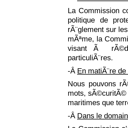
La Commission co
politique de pro
rÃ¨glement sur le
mÃªme, la Commis
visant Ã rÃ©du
particuliÃ¨res.
-Â
En matiÃ¨re de 
Nous pouvons rÃ©
mots, sÃ©curitÃ© e
maritimes que terr
-Â
Dans le domain