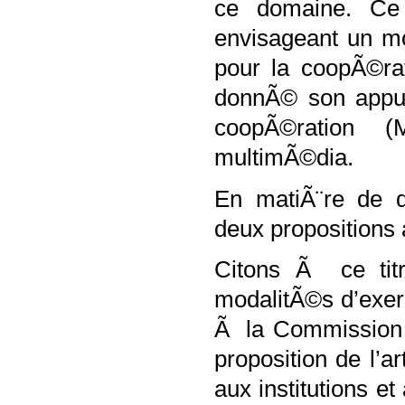
ce domaine. Ce 
envisageant un m
pour la coopÃ©rat
donnÃ© son appui
coopÃ©ration (
multimÃ©dia.
En matiÃ¨re de qu
deux propositions 
Citons Ã ce titr
modalitÃ©s d’exe
Ã la Commission d
proposition de l’a
aux institutions 