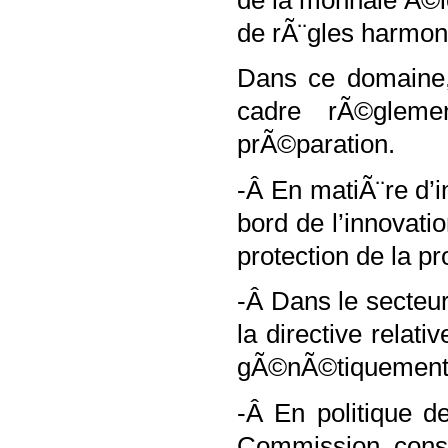
de rÃ¨gles harmon
Dans ce domaine, 
cadre rÃ©gleme
prÃ©paration.
-Â En matiÃ¨re d’
bord de l’innovatio
protection de la pr
-Â Dans le secteu
la directive relat
gÃ©nÃ©tiquement 
-Â En politique d
Commission consi