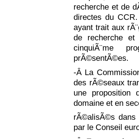
recherche et de 
directes du CCR. 
ayant trait aux rÃ
de recherche et
cinquiÃ¨me pr
prÃ©sentÃ©es.
-Â La Commission
des rÃ©seaux tran
une proposition 
domaine et en seco
rÃ©alisÃ©s dans l
par le Conseil eu