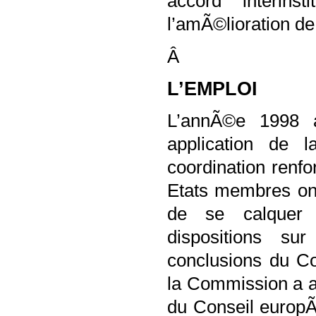
accord interinst
l’amÃ©lioration d
Â
L’EMPLOI
L’annÃ©e 1998 
application de l
coordination renfo
Etats membres ont
de se calquer 
dispositions s
conclusions du C
la Commission a ad
du Conseil europ