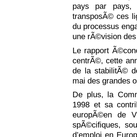
pays par pays,
transposÃ© ces lig
du processus eng
une rÃ©vision des 
Le rapport Ã©con
centrÃ©, cette an
de la stabilitÃ© 
mai des grandes o
De plus, la Comm
1998 et sa contri
europÃ©en de Vi
spÃ©cifiques, so
d’emploi en Europ