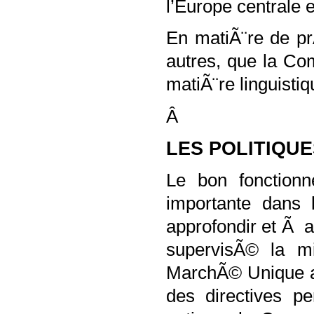
l’Europe centrale e
En matiÃ¨re de pr
autres, que la Co
matiÃ¨re linguistiq
Â
LES POLITIQU
Le bon fonction
importante dans 
approfondir et Ã a
supervisÃ© la m
MarchÃ© Unique ai
des directives p