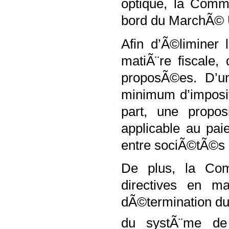
optique, la Comm
bord du MarchÃ© 
Afin d’Ã©liminer 
matiÃ¨re fiscale,
proposÃ©es. D’un
minimum d’imposit
part, une propo
applicable au pa
entre sociÃ©tÃ©s 
De plus, la Com
directives en ma
dÃ©termination du 
du systÃ¨me de 