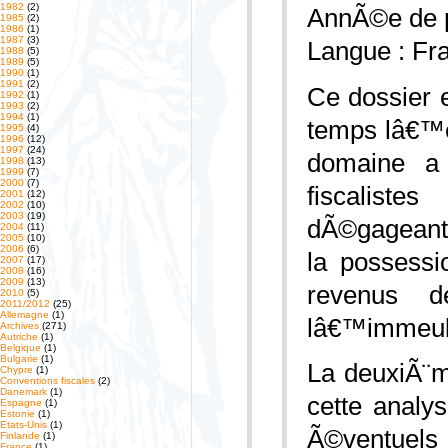
1982
(2)
AnnÃ©e de p
1985
(2)
1986
(1)
1987
(3)
Langue : Fr
1988
(5)
1989
(5)
1990
(1)
1991
(2)
Ce dossier e
1992
(1)
1993
(2)
1994
(1)
temps lâ€™e
1995
(4)
1996
(12)
1997
(24)
domaine a
1998
(13)
1999
(7)
2000
(7)
fiscalist
2001
(12)
2002
(10)
2003
(19)
dÃ©gageant 
2004
(11)
2005
(10)
2006
(6)
la possessi
2007
(17)
2008
(16)
2009
(13)
revenus 
2010
(5)
2011/2012
(25)
Allemagne
(1)
lâ€™immeub
Archives
(271)
Autriche
(1)
Belgique
(1)
Bulgarie
(1)
La deuxiÃ¨m
Chypre
(1)
Conventions fiscales
(2)
Danemark
(1)
cette analy
Espagne
(1)
Estonie
(1)
Etats-Unis
(1)
Ã©ventuel
Finlande
(1)
France
(1)