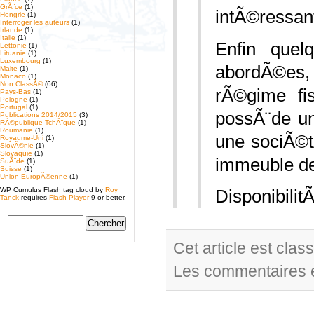
GrÃ¨ce
(1)
intÃ©ressan
Hongrie
(1)
Interroger les auteurs
(1)
Irlande
(1)
Italie
(1)
Enfin quel
Lettonie
(1)
Lituanie
(1)
Luxembourg
(1)
abordÃ©es,
Malte
(1)
Monaco
(1)
Non ClassÃ©
(66)
rÃ©gime fi
Pays-Bas
(1)
Pologne
(1)
Portugal
(1)
possÃ¨de un
Publications 2014/2015
(3)
RÃ©publique TchÃ¨que
(1)
Roumanie
(1)
une sociÃ©
Royaume-Uni
(1)
SlovÃ©nie
(1)
Slovaquie
(1)
immeuble de
SuÃ¨de
(1)
Suisse
(1)
Union EuropÃ©enne
(1)
WP Cumulus Flash tag cloud by
Roy
Disponibilit
Tanck
requires
Flash Player
9 or better.
Cet article est cla
Les commentaires e