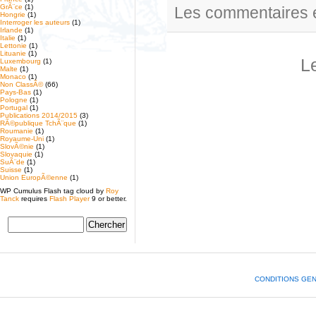
GrÃ¨ce
(1)
Les commentaires e
Hongrie
(1)
Interroger les auteurs
(1)
Irlande
(1)
Italie
(1)
Lettonie
(1)
Lituanie
(1)
L
Luxembourg
(1)
Malte
(1)
Monaco
(1)
Non ClassÃ©
(66)
Pays-Bas
(1)
Pologne
(1)
Portugal
(1)
Publications 2014/2015
(3)
RÃ©publique TchÃ¨que
(1)
Roumanie
(1)
Royaume-Uni
(1)
SlovÃ©nie
(1)
Slovaquie
(1)
SuÃ¨de
(1)
Suisse
(1)
Union EuropÃ©enne
(1)
WP Cumulus Flash tag cloud by
Roy
Tanck
requires
Flash Player
9 or better.
CONDITIONS GE