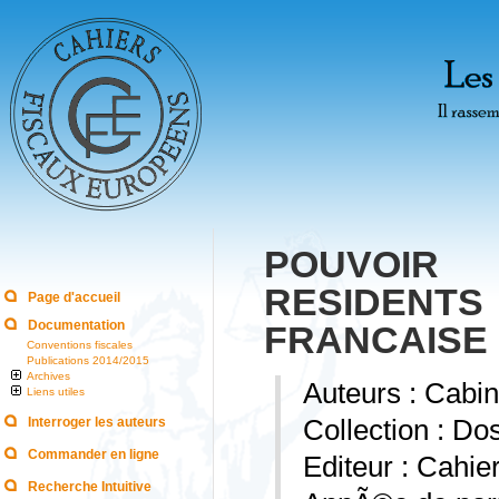
POUVOIR
RESIDENT
Page d'accueil
Documentation
FRANCAISE
Conventions fiscales
Publications 2014/2015
Archives
Auteurs : Cab
Liens utiles
Interroger les auteurs
Collection : Do
Commander en ligne
Editeur : Cahi
Recherche Intuitive