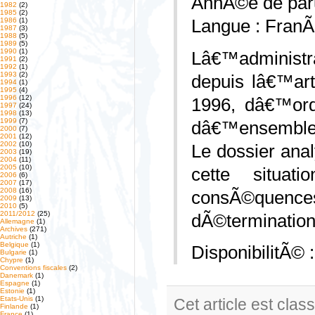
AnnÃ©e de paru
1982
(2)
1985
(2)
1986
(1)
Langue : FranÃ
1987
(3)
1988
(5)
1989
(5)
1990
(1)
Lâ€™administr
1991
(2)
1992
(1)
1993
(2)
depuis lâ€™arti
1994
(1)
1995
(4)
1996
(12)
1996, dâ€™ordo
1997
(24)
1998
(13)
1999
(7)
dâ€™ensemble e
2000
(7)
2001
(12)
2002
(10)
Le dossier anal
2003
(19)
2004
(11)
2005
(10)
cette situa
2006
(6)
2007
(17)
2008
(16)
consÃ©quence
2009
(13)
2010
(5)
2011/2012
(25)
dÃ©termination 
Allemagne
(1)
Archives
(271)
Autriche
(1)
Belgique
(1)
DisponibilitÃ© 
Bulgarie
(1)
Chypre
(1)
Conventions fiscales
(2)
Danemark
(1)
Espagne
(1)
Estonie
(1)
Etats-Unis
(1)
Cet article est cla
Finlande
(1)
France
(1)