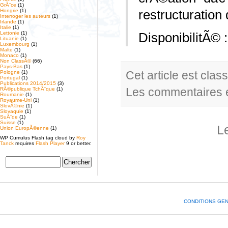
GrÃ¨ce
(1)
restructuratio
Hongrie
(1)
Interroger les auteurs
(1)
Irlande
(1)
Italie
(1)
Lettonie
(1)
DisponibilitÃ© 
Lituanie
(1)
Luxembourg
(1)
Malte
(1)
Monaco
(1)
Non ClassÃ©
(66)
Pays-Bas
(1)
Cet article est cla
Pologne
(1)
Portugal
(1)
Publications 2014/2015
(3)
Les commentaires e
RÃ©publique TchÃ¨que
(1)
Roumanie
(1)
Royaume-Uni
(1)
SlovÃ©nie
(1)
Slovaquie
(1)
SuÃ¨de
(1)
Suisse
(1)
L
Union EuropÃ©enne
(1)
WP Cumulus Flash tag cloud by
Roy
Tanck
requires
Flash Player
9 or better.
CONDITIONS GE