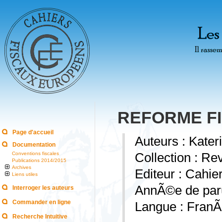
REFORME F
Page d'accueil
Auteurs : Kate
Documentation
Conventions fiscales
Collection : Re
Publications 2014/2015
Archives
Editeur : Cahi
Liens utiles
AnnÃ©e de paru
Interroger les auteurs
Commander en ligne
Langue : FranÃ
Recherche Intuitive