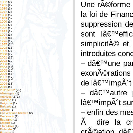
Une rÃ©forme f
1982
(2)
1985
(2)
1986
(1)
la loi de Finan
1987
(3)
1988
(5)
1989
(5)
suppression de
1990
(1)
1991
(2)
1992
(1)
sont lâ€™effi
1993
(2)
1994
(1)
1995
(4)
simplicitÃ© et 
1996
(12)
1997
(24)
1998
(13)
introduites con
1999
(7)
2000
(7)
2001
(12)
– dâ€™une part
2002
(10)
2003
(19)
2004
(11)
exonÃ©rations 
2005
(10)
2006
(6)
2007
(17)
de lâ€™impÃ´t
2008
(16)
2009
(13)
2010
(5)
– dâ€™autre p
2011/2012
(25)
Allemagne
(1)
Archives
(271)
lâ€™impÃ´t sur 
Autriche
(1)
Belgique
(1)
Bulgarie
(1)
– enfin des mes
Chypre
(1)
Conventions fiscales
(2)
Danemark
(1)
Ã dire la cr
Espagne
(1)
Estonie
(1)
Etats-Unis
(1)
crÃ©ation dâ€
Finlande
(1)
France
(1)