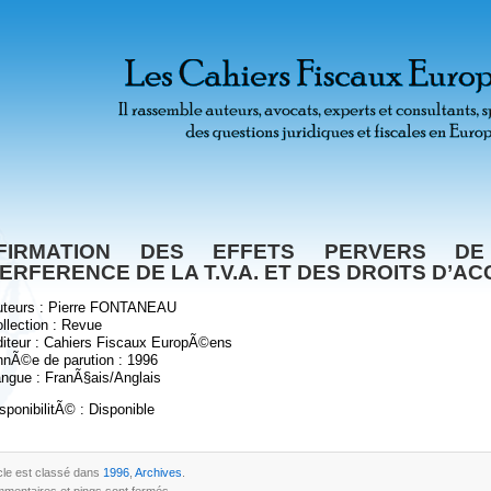
FIRMATION DES EFFETS PERVERS DE 
TERFERENCE DE LA T.V.A. ET DES DROITS D’AC
uteurs : Pierre FONTANEAU
llection : Revue
iteur : Cahiers Fiscaux EuropÃ©ens
nÃ©e de parution : 1996
ngue : FranÃ§ais/Anglais
sponibilitÃ© : Disponible
icle est classé dans
1996
,
Archives
.
mentaires et pings sont fermés.