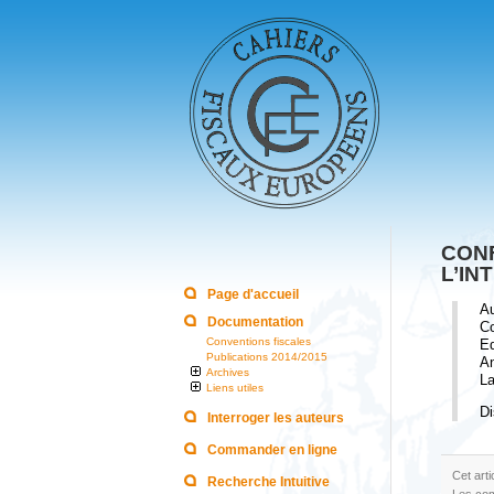
CON
L’IN
Page d'accueil
A
Documentation
Co
Conventions fiscales
Ed
Publications 2014/2015
An
Archives
La
Liens utiles
Di
Interroger les auteurs
Commander en ligne
Cet art
Recherche Intuitive
Les com