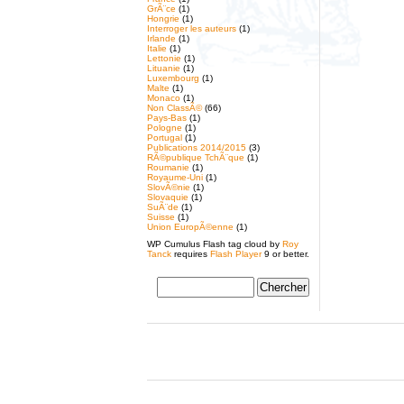
GrÃ¨ce
(1)
Hongrie
(1)
Interroger les auteurs
(1)
Irlande
(1)
Italie
(1)
Lettonie
(1)
Lituanie
(1)
Luxembourg
(1)
Malte
(1)
Monaco
(1)
Non ClassÃ©
(66)
Pays-Bas
(1)
Pologne
(1)
Portugal
(1)
Publications 2014/2015
(3)
RÃ©publique TchÃ¨que
(1)
Roumanie
(1)
Royaume-Uni
(1)
SlovÃ©nie
(1)
Slovaquie
(1)
SuÃ¨de
(1)
Suisse
(1)
Union EuropÃ©enne
(1)
WP Cumulus Flash tag cloud by
Roy
Tanck
requires
Flash Player
9 or better.