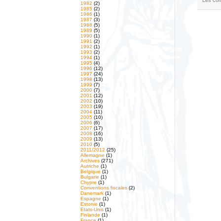
1982
(2)
1985
(2)
1986
(1)
1987
(3)
1988
(5)
1989
(5)
1990
(1)
1991
(2)
1992
(1)
1993
(2)
1994
(1)
1995
(4)
1996
(12)
1997
(24)
1998
(13)
1999
(7)
2000
(7)
2001
(12)
2002
(10)
2003
(19)
2004
(11)
2005
(10)
2006
(6)
2007
(17)
2008
(16)
2009
(13)
2010
(5)
2011/2012
(25)
Allemagne
(1)
Archives
(271)
Autriche
(1)
Belgique
(1)
Bulgarie
(1)
Chypre
(1)
Conventions fiscales
(2)
Danemark
(1)
Espagne
(1)
Estonie
(1)
Etats-Unis
(1)
Finlande
(1)
France
(1)