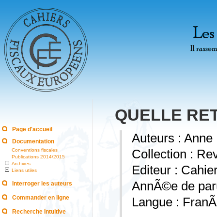
QUELLE RET
Page d'accueil
Auteurs : An
Documentation
Conventions fiscales
Collection : Re
Publications 2014/2015
Archives
Editeur : Cahi
Liens utiles
AnnÃ©e de paru
Interroger les auteurs
Commander en ligne
Langue : FranÃ
Recherche Intuitive