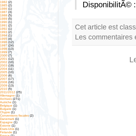
DisponibilitÃ© 
1982
(2)
1985
(2)
1986
(1)
1987
(3)
1988
(5)
1989
(5)
1990
(1)
Cet article est cla
1991
(2)
1992
(1)
1993
(2)
Les commentaires e
1994
(1)
1995
(4)
1996
(12)
1997
(24)
1998
(13)
1999
(7)
2000
(7)
L
2001
(12)
2002
(10)
2003
(19)
2004
(11)
2005
(10)
2006
(6)
2007
(17)
2008
(16)
2009
(13)
2010
(5)
2011/2012
(25)
Allemagne
(1)
Archives
(271)
Autriche
(1)
Belgique
(1)
Bulgarie
(1)
Chypre
(1)
Conventions fiscales
(2)
Danemark
(1)
Espagne
(1)
Estonie
(1)
Etats-Unis
(1)
Finlande
(1)
France
(1)