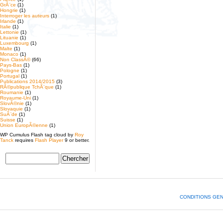
GrÃ¨ce
(1)
Hongrie
(1)
Interroger les auteurs
(1)
Irlande
(1)
Italie
(1)
Lettonie
(1)
Lituanie
(1)
Luxembourg
(1)
Malte
(1)
Monaco
(1)
Non ClassÃ©
(66)
Pays-Bas
(1)
Pologne
(1)
Portugal
(1)
Publications 2014/2015
(3)
RÃ©publique TchÃ¨que
(1)
Roumanie
(1)
Royaume-Uni
(1)
SlovÃ©nie
(1)
Slovaquie
(1)
SuÃ¨de
(1)
Suisse
(1)
Union EuropÃ©enne
(1)
WP Cumulus Flash tag cloud by
Roy
Tanck
requires
Flash Player
9 or better.
CONDITIONS GE