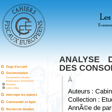
ANALYSE D
DES CONS
Page d'accueil
Documentation
Conventions fiscales
Â
Publications 2014/2015
Archives
Liens utiles
Auteurs : Cab
Interroger les auteurs
Collection : Et
Commander en ligne
AnnÃ©e de paru
Recherche Intuitive