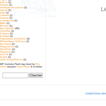
GrÃ¨ce
(1)
Hongrie
(1)
L
Interroger les auteurs
(1)
Irlande
(1)
Italie
(1)
Lettonie
(1)
Lituanie
(1)
Luxembourg
(1)
Malte
(1)
Monaco
(1)
Non ClassÃ©
(66)
Pays-Bas
(1)
Pologne
(1)
Portugal
(1)
Publications 2014/2015
(3)
RÃ©publique TchÃ¨que
(1)
Roumanie
(1)
Royaume-Uni
(1)
SlovÃ©nie
(1)
Slovaquie
(1)
SuÃ¨de
(1)
Suisse
(1)
Union EuropÃ©enne
(1)
WP Cumulus Flash tag cloud by
Roy
Tanck
requires
Flash Player
9 or better.
CONDITIONS GE