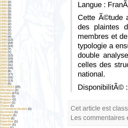
1982
(2)
Langue : FranÃ
1985
(2)
1986
(1)
1987
(3)
1988
(5)
Cette Ã©tude 
1989
(5)
1990
(1)
1991
(2)
des plaintes 
1992
(1)
1993
(2)
1994
(1)
membres et de 
1995
(4)
1996
(12)
1997
(24)
typologie a en
1998
(13)
1999
(7)
2000
(7)
double analyse
2001
(12)
2002
(10)
2003
(19)
celles des str
2004
(11)
2005
(10)
2006
(6)
national.
2007
(17)
2008
(16)
2009
(13)
2010
(5)
DisponibilitÃ© 
2011/2012
(25)
Allemagne
(1)
Archives
(271)
Autriche
(1)
Belgique
(1)
Bulgarie
(1)
Chypre
(1)
Cet article est cla
Conventions fiscales
(2)
Danemark
(1)
Espagne
(1)
Les commentaires e
Estonie
(1)
Etats-Unis
(1)
Finlande
(1)
France
(1)