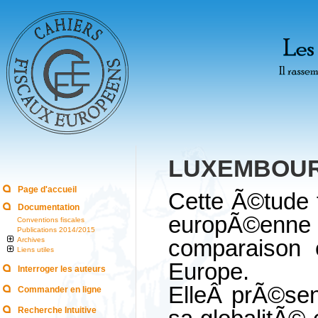
LUXEMBOUR
Page d'accueil
Cette Ã©tude f
Documentation
europÃ©enne 
Conventions fiscales
Publications 2014/2015
comparaison 
Archives
Liens utiles
Europe.
Interroger les auteurs
ElleÂ prÃ©sen
Commander en ligne
Recherche Intuitive