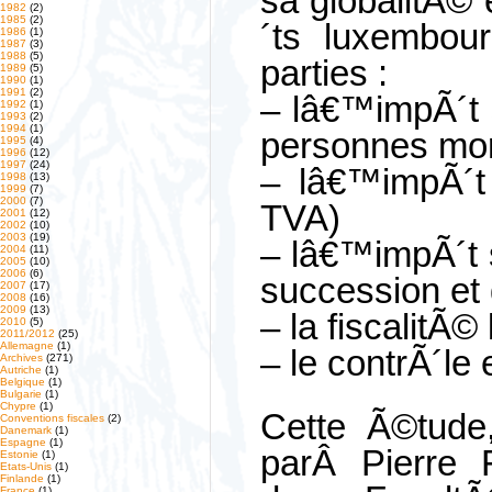
sa globalitÃ© 
1982
(2)
1985
(2)
´ts luxembou
1986
(1)
1987
(3)
1988
(5)
parties :
1989
(5)
1990
(1)
1991
(2)
– lâ€™impÃ´t 
1992
(1)
1993
(2)
1994
(1)
personnes mor
1995
(4)
1996
(12)
1997
(24)
– lâ€™impÃ´t 
1998
(13)
1999
(7)
2000
(7)
TVA)
2001
(12)
2002
(10)
2003
(19)
– lâ€™impÃ´t s
2004
(11)
2005
(10)
2006
(6)
succession et 
2007
(17)
2008
(16)
2009
(13)
– la fiscalitÃ©
2010
(5)
2011/2012
(25)
Allemagne
(1)
– le contrÃ´le 
Archives
(271)
Autriche
(1)
Belgique
(1)
Bulgarie
(1)
Chypre
(1)
Cette Ã©tud
Conventions fiscales
(2)
Danemark
(1)
Espagne
(1)
parÂ Pierre
Estonie
(1)
Etats-Unis
(1)
Finlande
(1)
France
(1)