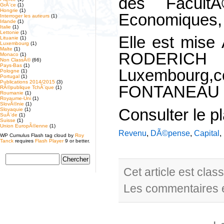
des Facult
GrÃ¨ce
(1)
Hongrie
(1)
Economiques, 
Interroger les auteurs
(1)
Irlande
(1)
Italie
(1)
Lettonie
(1)
Elle est mise 
Lituanie
(1)
Luxembourg
(1)
Malte
(1)
RODERIC
Monaco
(1)
Non ClassÃ©
(66)
Pays-Bas
(1)
Luxembourg
Pologne
(1)
Portugal
(1)
Publications 2014/2015
(3)
FONTANEAU (B
RÃ©publique TchÃ¨que
(1)
Roumanie
(1)
Royaume-Uni
(1)
SlovÃ©nie
(1)
Consulter le p
Slovaquie
(1)
SuÃ¨de
(1)
Suisse
(1)
Union EuropÃ©enne
(1)
Revenu
,
DÃ©pense
,
Capital
,
WP Cumulus Flash tag cloud by
Roy
Tanck
requires
Flash Player
9 or better.
Cet article est cla
Les commentaires e